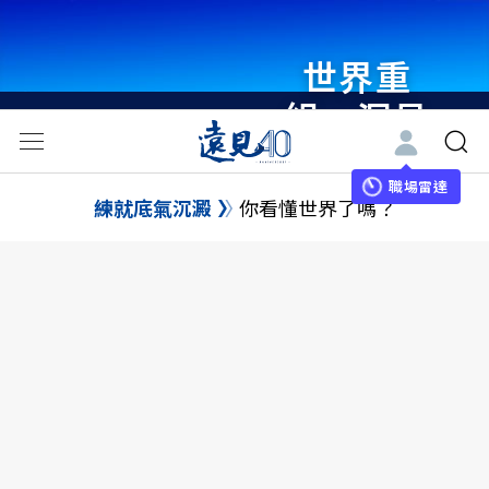
世界重
組・洞見
未來 與
世界領袖
職場雷達
練就底氣沉澱
你看懂世界了嗎？
同行