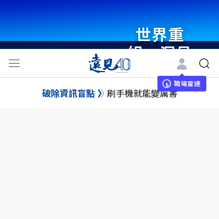
世界重
組・洞見
未來 與
世界領袖
職場雷達
破除資訊盲點
刷手機就能變厲害
同行