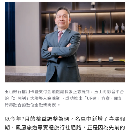
玉山銀行信用卡暨支付金融處處長張正志提到，玉山將影音平台
的「訂閱制」大膽導入金融業 ，成功推出「UP選」方案，開創
跨界融合的數位金融新商模 。
以今年7月的權益調整為例，名單中新增了喜鴻假
期、鳳凰旅遊等實體旅行社通路，正是因為先前的