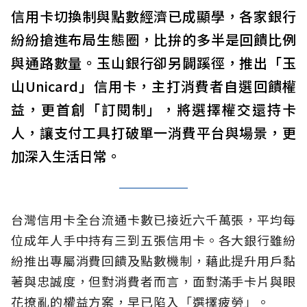
信用卡切換制與點數經濟已成顯學，各家銀行
紛紛搶進布局生態圈，比拚的多半是回饋比例
與通路數量。玉山銀行卻另闢蹊徑，推出「玉
山Unicard」信用卡，主打消費者自選回饋權
益，更首創「訂閱制」，將選擇權交還持卡
人，讓支付工具打破單一消費平台與場景，更
加深入生活日常。
台灣信用卡全台流通卡數已接近六千萬張，平均每
位成年人手中持有三到五張信用卡。各大銀行雖紛
紛推出專屬消費回饋及點數機制，藉此提升用戶黏
著與忠誠度，但對消費者而言，面對滿手卡片與眼
花撩亂的權益方案，早已陷入「選擇疲勞」。