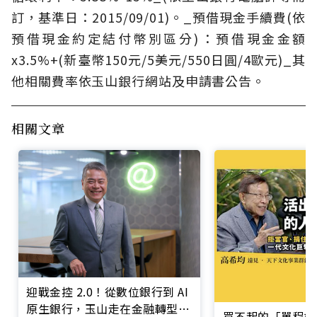
訂，基準日：2015/09/01)。_預借現金手續費(依
預借現金約定結付幣別區分)：預借現金金額
x3.5%+(新臺幣150元/5美元/550日圓/4歐元)_其
他相關費率依玉山銀行網站及申請書公告。
相關文章
迎戰金控 2.0！從數位銀行到 AI
原生銀行，玉山走在金融轉型最
買不起的「單程機