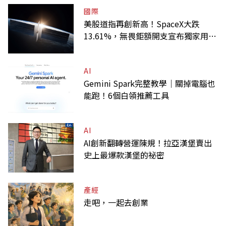
國際
美股道指再創新高！SpaceX大跌
13.61%，無畏鉅額開支宣布獨家用輝
達
AI
Gemini Spark完整教學｜關掉電腦也
能跑！6個白領推薦工具
AI
AI創新翻轉營運陳規！拉亞漢堡賣出
史上最爆款漢堡的祕密
產經
走吧，一起去創業