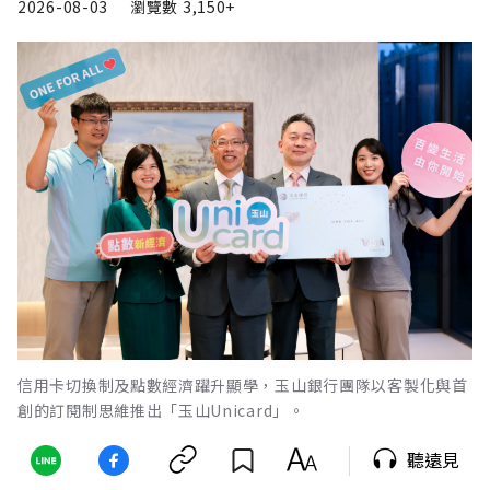
2026-08-03
瀏覽數
3,150+
信用卡切換制及點數經濟躍升顯學，玉山銀行團隊以客製化與首
創的訂閱制思維推出「玉山Unicard」。
聽遠見