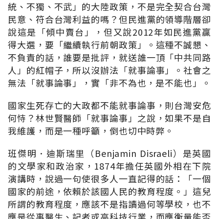
統、不獨、不武」的大陸政策，不是完全契合台灣
民意、符合台灣利益的嗎？但民進黨的領導階層卻
說這是「傾中賣台」，但又說2012年如民進黨贏
得大選，要「繼續執行前朝政策」。這種不誠懇、
不負責的話，誰要是批評，就送誰一頂「中共同路
人」的紅帽子，所以沒辦法「就事論事」。社會之
無法「就事論事」，實「非不為也，是不能也」。
國家生死存亡的大政都不能就事論事，則台灣安危
何恃？林世賢醫師「就事論事」之說，如果不是自
我維護，而是一種呼籲，倒也切中時弊。
班傑明．迪斯瑞里（Benjamin Disraeli）是英國
的文學家和政治家，1874年擔任英國外相在下院
演講時，說過一句使很多人一直記得的話：「一個
國家的前途，依賴於該國人民的教育程度。」這兒
所謂的教育程度，應該不是指讀過何等學校，也不
應是從事醫生、記者或高科技行業，而應衡量能否