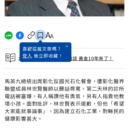
喜歡這篇文章嗎 ?
登入
後立即收藏 !
本文出自 2011 / 5月號雜誌 黃金10年來了！
馬英九總統出席彰化反國光石化餐會，遭彰化醫界
聯盟成員林世賢醫師以髒話辱罵。第二天林的診所
電話被塞爆，有人稱讚他有勇氣，另有人指責他教
壞小孩。面對批評，林世賢表示道歉，但他「希望
大家能就事論事」，因為建立石化工業，對縣民的
健康影響甚大。