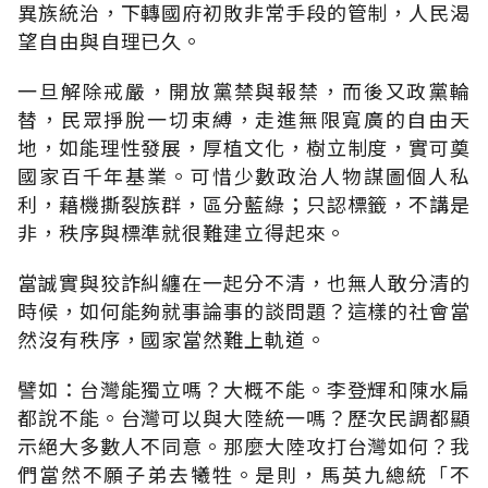
異族統治，下轉國府初敗非常手段的管制，人民渴
望自由與自理已久。
一旦解除戒嚴，開放黨禁與報禁，而後又政黨輪
替，民眾掙脫一切束縛，走進無限寬廣的自由天
地，如能理性發展，厚植文化，樹立制度，實可奠
國家百千年基業。可惜少數政治人物謀圖個人私
利，藉機撕裂族群，區分藍綠；只認標籤，不講是
非，秩序與標準就很難建立得起來。
當誠實與狡詐糾纏在一起分不清，也無人敢分清的
時候，如何能夠就事論事的談問題？這樣的社會當
然沒有秩序，國家當然難上軌道。
譬如：台灣能獨立嗎？大概不能。李登輝和陳水扁
都說不能。台灣可以與大陸統一嗎？歷次民調都顯
示絕大多數人不同意。那麼大陸攻打台灣如何？我
們當然不願子弟去犧牲。是則，馬英九總統「不