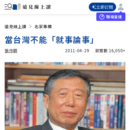
立即訂閱
職場雷達
遠見線上讀
名家專欄
當台灣不能「就事論事」
張作錦
2011-04-29
瀏覽數
16,050+
加入追蹤
張作錦