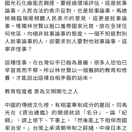
國光石化廠能否興建，要經過環境評估，這是就事
論事。人民合法的表示反對，也是就事論事。馬總
統親臨現場傾聽人民表示的意見，這更是就事論
事。唯獨林世賢以粗口羞辱國家元首，放在全球任
何地區，均絕非就事論事的態度。一個不知道對別
人就事論事的人，卻要求別人要對他就事論事，這
寧非怪事？
這種怪事，在台灣似乎已極為普遍，很多人恐怕已
早習焉而不察。所以林世賢以一個醫師的教育和修
養，才能說出這樣自相矛盾的話來。
教育程度者 意為文明開化之人
中國的傳統文化裡，有相當專制成分的基因。司馬
光在《資治通鑑》的開頭就談「名分」、論「紀
綱」，謂上使下、下事上，「然後能上下相保而國
家治安。」台灣上承清朝帝制之餘緒，中接日本之