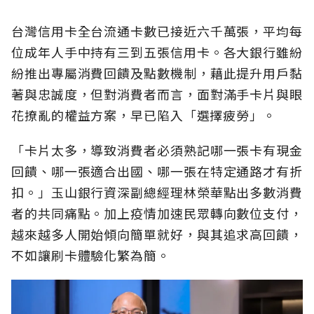
台灣信用卡全台流通卡數已接近六千萬張，平均每
位成年人手中持有三到五張信用卡。各大銀行雖紛
紛推出專屬消費回饋及點數機制，藉此提升用戶黏
著與忠誠度，但對消費者而言，面對滿手卡片與眼
花撩亂的權益方案，早已陷入「選擇疲勞」。
「卡片太多，導致消費者必須熟記哪一張卡有現金
回饋、哪一張適合出國、哪一張在特定通路才有折
扣。」玉山銀行資深副總經理林榮華點出多數消費
者的共同痛點。加上疫情加速民眾轉向數位支付，
越來越多人開始傾向簡單就好，與其追求高回饋，
不如讓刷卡體驗化繁為簡。