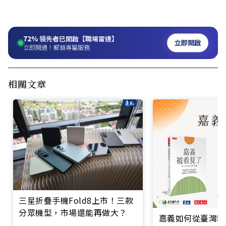
72%
領先者已開啟【職場雷達】
立即開啟
立即開通！解鎖專屬服務
相關文章
三星折疊手機Fold8上市！三款
分眾機型，市場還能再做大？
嘉義如何從臺灣糧