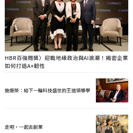
HBR百強贈獎〉迎戰地緣政治與AI浪潮！揭密企業
如何打造A+韌性
施振榮：給下一輪科技盛世的王道領導學
走吧，一起去創業