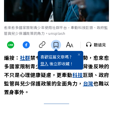
愈來愈多國家限制青少年使用社群平台，牽動科技巨頭、政府監
管與兒少保護政策的角力。unsplash
聽遠見
喜歡這篇文章嗎 ?
編按：
社群
禁令正快速成為全球趨勢，愈來愈
登入
後立即收藏 !
多國家限制青少年使用社群平台，背後反映的
不只是心理健康疑慮，更牽動
科技
巨頭、政府
監管與兒少保護政策的全面角力，
台灣
也難以
置身事外。