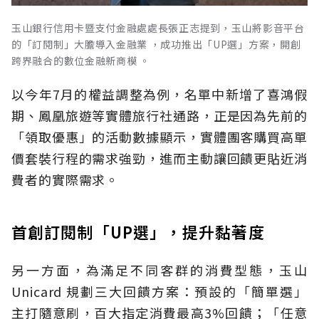
玉山銀行信用卡暨支付金融處處長張正志提到，玉山將影音平台
的「訂閱制」大膽導入金融業 ，成功推出「UP選」方案，開創
跨界融合的數位金融新商模 。
以今年7月的權益調整為例，名單中新增了喜鴻假
期、鳳凰旅遊等實體旅行社通路，正是因為先前的
「領取優惠」的活動數據顯示，實體團客購買高單
價套裝行程的需求強勁，進而主動讓回饋更貼近消
費者的實際需求。
首創訂閱制「UP選」，提升黏著度
另一方面，為滿足不同客群的消費型態，玉山
Unicard 規劃三大回饋方案：預設的「簡單選」
主打隨意刷，百大指定消費最高3%回饋；「任意