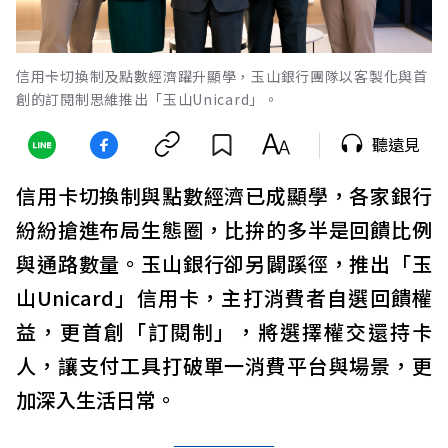
信用卡切換制及點數經濟躍升顯學，玉山銀行團隊以客製化與首
創的訂閱制思維推出「玉山Unicard」。
聽遠見
信用卡切換制與點數經濟已成顯學，各家銀行
紛紛搶進布局生態圈，比拚的多半是回饋比例
與通路數量。玉山銀行卻另闢蹊徑，推出「玉
山Unicard」信用卡，主打消費者自選回饋權
益，更首創「訂閱制」，將選擇權交還持卡
人，讓支付工具打破單一消費平台與場景，更
加深入生活日常。