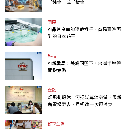
「純金」或「鍍金」
國際
AI晶片良率的隱藏推手，竟是賣洗面
乳的日本花王
科技
AI新戰局！美韓同盟下，台灣半導體
關鍵策略
金融
想規劃退休，勞退試算怎麼做？最新
薪資級距表、月領改一次領撇步
好享生活