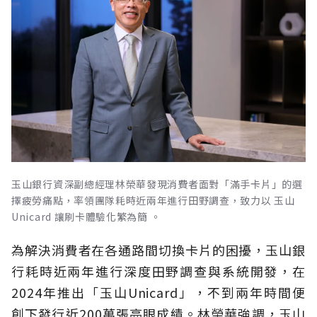
玉山銀行資深副總經理林榮華發現消費者面對「滿手卡片」的選
擇疲勞痛點，率領團隊耗時近兩年進行田野調查，致力以 玉山
Unicard 讓刷卡體驗化繁為簡 。
為解決消費者在各通路間切換卡片的困擾，玉山銀
行耗時近兩年進行深度田野調查與系統開發，在
2024年推出「玉山Unicard」，不到兩年時間便
創下發行近200萬張亮眼成績。林榮華強調，玉山