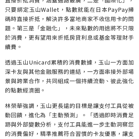
直接折抵消費，涵蓋通路最廣，二是「國際化」，
只要綁定玉山Wallet，點數就能在日本PayPay掃
碼時直接折抵，解決許多當地商家不收信用卡的問
題。第三是「金融化」，未來點數的用途將不只限
於消費，更有望用來折抵房貸利息或基金等理財手
續費。
透過玉山Unicard累積的消費數據，玉山一方面加
深卡友與其他金融服務的連結，一方面串接外部場
景與跨業合作，共同組成一個持續流動、彼此強化
的點數經濟圈。
林榮華強調，玉山更長遠的目標是讓支付工具從被
動回饋，進化為「主動預測」。「透過即時消費足
跡與外部變數分析，支付工具能進一步主動洞察您
的消費偏好，精準推薦符合習慣的卡友優惠，讓支