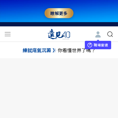
瞭解更多
職場雷達
練就底氣沉澱
你看懂世界了嗎？