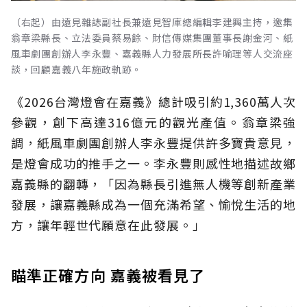
（右起）由遠見雜誌副社長兼遠見智庫總編輯李建興主持，邀集
翁章梁縣長、立法委員蔡易餘、財信傳媒集團董事長謝金河、紙
風車劇團創辦人李永豐、嘉義縣人力發展所長許喻理等人交流座
談，回顧嘉義八年施政軌跡。
《2026台灣燈會在嘉義》總計吸引約1,360萬人次
參觀，創下高達316億元的觀光產值。翁章梁強
調，紙風車劇團創辦人李永豐提供許多寶貴意見，
是燈會成功的推手之一。李永豐則感性地描述故鄉
嘉義縣的翻轉，「因為縣長引進無人機等創新產業
發展，讓嘉義縣成為一個充滿希望、愉悅生活的地
方，讓年輕世代願意在此發展。」
瞄準正確方向 嘉義被看見了