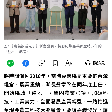
圖/ 《嘉義被看見了》新書發表，精彩紀錄嘉義縣歷時八年的
「整地」過程。
聽遠見
將時間倒回2018年，當時嘉義縣是重要的台灣
糧倉、農業重鎮，縣長翁章梁在同年底上任，
開始縣政「整地」。鞏固農業強項，加碼科
技、工業實力，全面發展產業轉型，一路推進
至現今農工科技大縣榮景，要讓嘉義發光，讓