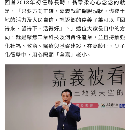
回首2018年初任縣長時，翁章梁心心念念的就
是，「只要方向正確，嘉義就能擺脫現狀，恢復土
地的活力及人民自信，想返鄉的嘉義子弟可以『回
得來、留得下、活得好』。」這位大家長口中的方
向，就是聚焦工業科技及消費性產業，並且持續強
化社福、教育、醫療與基礎建設，在高齡化、少子
化衝擊中，用心照顧「全嘉」老小。