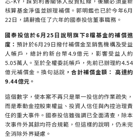
芯-KY，踩到利害關係人投資紅線，後續必須重新
核算基金淨值並辦理補償。郭明鑑也已於今年6月
22日，請辭擔任了六年的國泰投信董事職務。
國泰投信於6
月25
日說明旗下8檔基金的補償進
度：
預計於6月29日撥付補償金至銷售機構及受益
人帳戶，總計約新台幣4.9億元，影響受益人約
5.05萬人。至於全權委託帳戶，先前已辦理約4.54
億元補償金。換句話說
，合計補償金額： 高達約
9.44億元。
這個數字，使本案不再只是單一投信的作業疏失，
而是牽動金控股東權益、投資人信任與內控治理責
任的重大事件。國泰投信雖強調已全面清查，除本
次事件外其餘均符合規範，但這樣的說明，仍未完
全消除外界疑慮。