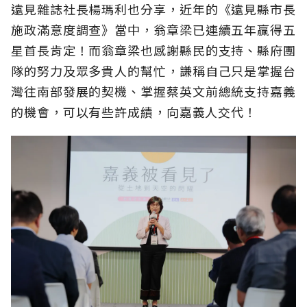
遠見雜誌社長楊瑪利也分享，近年的《遠見縣市長
施政滿意度調查》當中，翁章梁已連續五年贏得五
星首長肯定！而翁章梁也感謝縣民的支持、縣府團
隊的努力及眾多貴人的幫忙，謙稱自己只是掌握台
灣往南部發展的契機、掌握蔡英文前總統支持嘉義
的機會，可以有些許成績，向嘉義人交代！