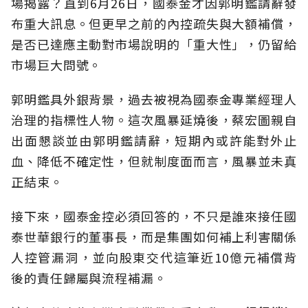
場揭露？直到6月26日，國泰金才因郭明鑑請辭發
布重大訊息。但更早之前的內控疏失與大額補償，
是否已達應主動對市場說明的「重大性」，仍留給
市場巨大問號。
郭明鑑具外銀背景，過去被視為國泰金專業經理人
治理的指標性人物。這次風暴延燒後，蔡宏圖親自
出面懇談並由郭明鑑請辭，短期內或許能對外止
血、降低不確定性，但就制度面而言，風暴並未真
正結束。
接下來，國泰金控必須回答的，不只是誰來接任國
泰世華銀行的董事長，而是集團如何補上利害關係
人控管漏洞，並向股東交代這筆近10億元補償背
後的責任歸屬與流程補漏。