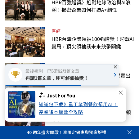
HBR百強贈獎〉迎戰地緣政治與AI浪
潮！揭密企業如何打造A+韌性
產經
HBR台灣企業領袖100強贈獎！迎戰AI
變局，頂尖領袖談未來競爭關鍵
×
AI
最後衝刺：已閱讀2/3篇文章
AI創新翻轉營運陳規！拉亞漢堡賣出
再讀1篇文章，即可解鎖抽獎！
史上最爆款漢堡的祕密
Just For You
知識包下載》重工業到餐飲都用AI！
話題
施振榮：給下一輪科技盛世的王道領
產業降本增效全攻略
導學
40 週年盛大開啟！享限定優惠與獨家好禮