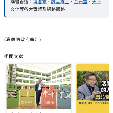
購書管道：
博客來
、
誠品線上
、
金石堂
、
天下
文化
等各大實體及網路通路
(嘉義縣政府廣告)
相關文章