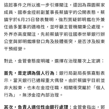
這起事件之所以進一步引爆關注，還因為霖園蔡家
成員、國泰金控前副董事長蔡鎮宇的公開表態。蔡
鎮宇於6月25日發表聲明，強烈質疑郭明鑑在外兼
任過多董事的適格性，並呼籲主管機關秉公處理。
外界亦高度關注，先前蔡鎮宇前往國泰世華銀行辦
公室與郭明鑑爆發口角及肢體衝突，是否涉及股東
干預經營。
對此，金管會態度明確，選擇在治理層次上定調：
首先，是定調為個人行為：
銀行局副局長張嘉魁表
示，當天銀行已通報重大偶發。由於蔡鎮宇目前並
非大股東，也未在金控任職，相關衝突屬於「個人
行為」，無涉金控內部治理。
其次，
負責人適任性由銀行處理：
金管會指出，郭