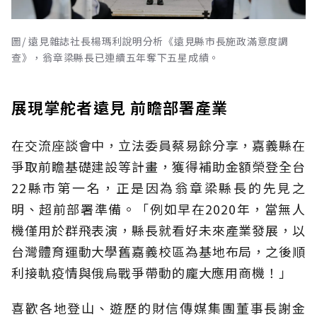
圖/ 遠見雜誌社長楊瑪利說明分析《遠見縣市長施政滿意度調
查》，翁章梁縣長已連續五年奪下五星成績。
展現掌舵者遠見 前瞻部署產業
在交流座談會中，立法委員蔡易餘分享，嘉義縣在
爭取前瞻基礎建設等計畫，獲得補助金額榮登全台
22縣市第一名，正是因為翁章梁縣長的先見之
明、超前部署準備。「例如早在2020年，當無人
機僅用於群飛表演，縣長就看好未來產業發展，以
台灣體育運動大學舊嘉義校區為基地布局，之後順
利接軌疫情與俄烏戰爭帶動的龐大應用商機！」
喜歡各地登山、遊歷的財信傳媒集團董事長謝金