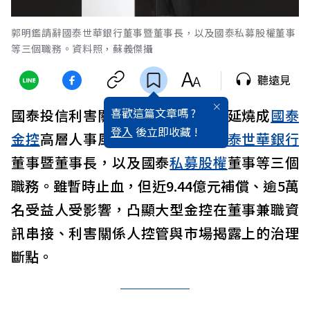
郭明鑑請辭國泰世華銀行董事暨董事長，以及國泰私募股權董事
等三個職務。資料照，蘇義傑攝
聽遠見
喜歡這篇文章嗎 ?
國泰投信利害關係人違規
投資
案，延燒成
國泰
登入
後立即收藏 !
金控
高層人事風暴。郭明鑑請辭
國泰世華銀行
董事暨董事長，以及國泰
私募股權
董事等三個
職務。雖暫時止血，但近9.44億元補償、逾5萬
名受益人受影響，凸顯大型金控在董事兼職資
訊串接、利害關係人控管與市場揭露上的治理
斷點。