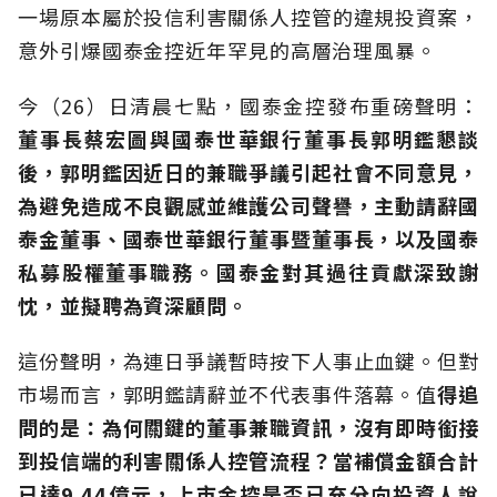
一場原本屬於投信利害關係人控管的違規投資案，
意外引爆國泰金控近年罕見的高層治理風暴。
今（26）日清晨七點，國泰金控發布重磅聲明：
董事長蔡宏圖與國泰世華銀行董事長郭明鑑懇談
後，郭明鑑因近日的兼職爭議引起社會不同意見，
為避免造成不良觀感並維護公司聲譽，主動請辭國
泰金董事、國泰世華銀行董事暨董事長，以及國泰
私募股權董事職務。國泰金對其過往貢獻深致謝
忱，並擬聘為資深顧問。
這份聲明，為連日爭議暫時按下人事止血鍵。但對
市場而言，郭明鑑請辭並不代表事件落幕。值
得追
問的是：為何關鍵的董事兼職資訊，沒有即時銜接
到投信端的利害關係人控管流程？當補償金額合計
已達9.44億元，上市金控是否已充分向投資人說