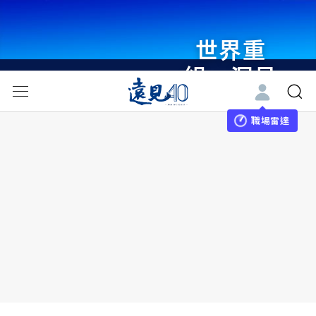
世界重
組・洞見
未來 與
世界領袖
職場雷達
同行