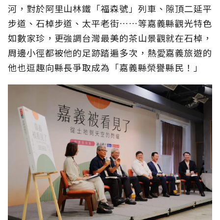
河，對於阿里山林鐵「福森號」列車、隙頂二延平
步道、石棹步道、太平老街……等嘉義縣觀光特色
如數家珍，更強調台灣最美的茶山景觀就在石棹，
周邊小徑都被他的足跡踏遍多次，熱愛嘉義旅遊的
他也逗趣向縣長爭取成為「嘉義縣榮譽縣民！」