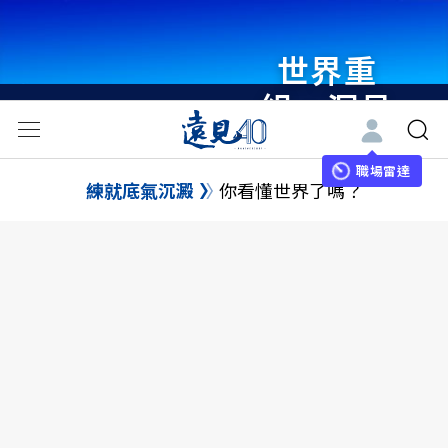
世界重
組・洞見
未來 與
世界領袖
職場雷達
練就底氣沉澱
你看懂世界了嗎？
同行