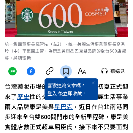
統一集團董事長羅智先（左2）、統一美麗生活事業董事長高秀
玲（中）率集團主管，為康是美與星巴克雙品牌的全台600店揭
幕。吳婉瑜攝
聽遠見
喜歡這篇文章嗎 ?
台灣藥妝市場的雙雄爭霸戰，今年初夏正式迎
登入
後立即收藏 !
來了
歷史
性的交叉點，
統一集團
美麗生活事業
兩大品牌康是美與
星巴克
，近日在台北南港同
步迎來全台雙600間門市的全新里程碑，康是美
實體店數正式超車屈臣氏，接下來不只要面對