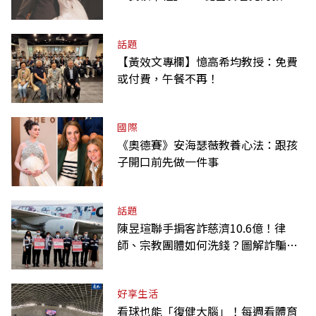
課
話題
【黃效文專欄】憶高希均教授：免費
或付費，午餐不再！
國際
《奧德賽》安海瑟薇教養心法：跟孩
子開口前先做一件事
話題
陳昱瑄聯手掮客詐慈濟10.6億！律
師、宗教團體如何洗錢？圖解詐騙關
係網
好享生活
看球也能「復健大腦」！每週看體育