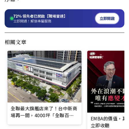
72%
領先者已開啟【職場雷達】
立即開啟
立即開通！解鎖專屬服務
相關文章
全聯最大旗艦店來了！台中新商
場再一間，4000坪「全聯百貨
EMBA的價值，
進德店」7/18開幕優惠一覽
立即收聽