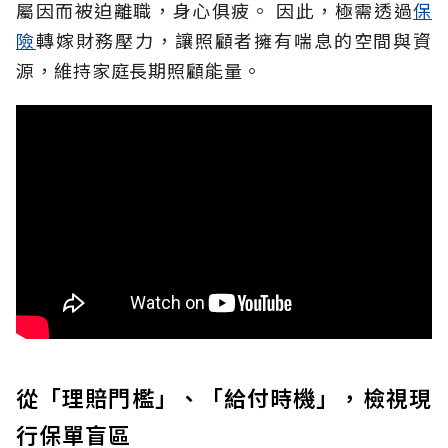
屬因而被迫離職，身心俱疲。
因此，極需透過
保
險
轉嫁財務壓力，讓照顧者擁有喘息的空間與資
源，維持家庭長期照顧能量。
從「理賠門檻」、「給付時機」，檢視現
行保單盲區