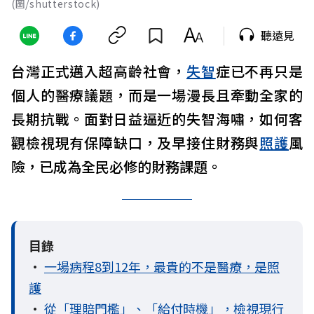
(圖/shutterstock)
聽遠見
台灣正式邁入超高齡社會，
失智
症已不再只是
個人的醫療議題，而是一場漫長且牽動全家的
長期抗戰。面對日益逼近的失智海嘯，如何客
觀檢視現有保障缺口，及早接住財務與
照護
風
險，已成為全民必修的財務課題。
目錄
•
一場病程8到12年，最貴的不是醫療，是照
護
•
從「理賠門檻」、「給付時機」，檢視現行