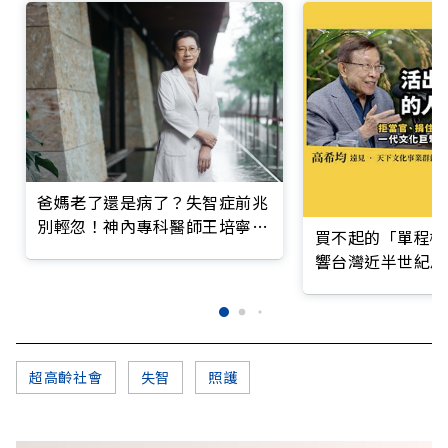
爸媽老了還是病了？失智症前兆
別輕忽！神內專科醫師王培寧呼
買不起的「單程機
籲把握大腦黃金期
響台灣近半世紀思
超高齡社會
失智
照護