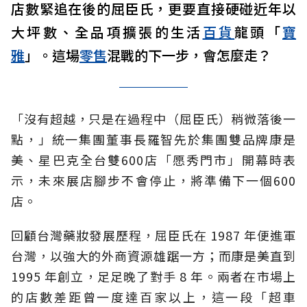
店數緊追在後的屈臣氏，更要直接硬碰近年以
大坪數、全品項擴張的生活
百貨
龍頭「
寶
雅
」。這場
零售
混戰的下一步，會怎麼走？
「沒有超越，只是在過程中（屈臣氏）稍微落後一
點，」統一集團董事長羅智先於集團雙品牌康是
美、星巴克
全台雙
600店
「愿秀門市」開幕時表
示，未來展店腳步不會停止，將準備下一個600
店。
回顧台灣藥妝發展歷程，屈臣氏在 1987 年便進軍
台灣，以強大的外商資源雄踞一方；而康是美直到
1995 年創立，足足晚了對手 8 年。兩者在市場上
的店數差距曾一度達百家以上，這一段「超車