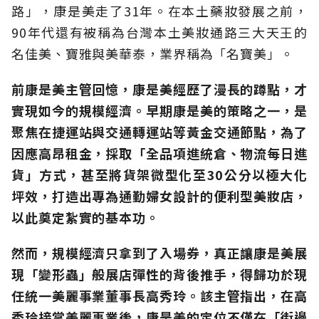
路」，康是美走了31年。在本土藥妝發展之前，
90年代還有被稱為台灣本土美妝通路三大天王的
名佳美、寶雅與美華泰，業界稱為「名寶美」。
前康是美主管回憶，康是美經歷了漫長的蹲點，才
實現如今的規模經濟。早期康是美的策略之一，是
聚焦在捷運站與交通轉運站等黃金交通節點，為了
因應高昂租金，採取「全品項進統倉、物流每日進
貨」方式，甚至將貨架微型化至30公分以極大化
坪效，打造出專為通勤婦女設計的便利型美妝店，
以此奠定紮實的基本功。
然而，規模經濟只拿到了入場券，真正讓康是美展
現「變形蟲」般展店彈性的背後推手，得歸功於現
任統一美麗事業董事長高秀玲。該主管指出，在高
秀玲接掌美麗事業後，康是美的定位不僅在「街邊