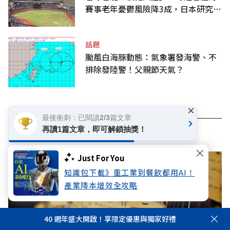
賽事老年憂鬱風險降3成，日本研究：
到現場效果更好
話題
颱風白海豚動態：氣象署發海警、不
排除發陸警！父親節天氣？
×
最後衝刺：已閱讀2/3篇文章
看此文章的人也看了..
再讀1篇文章，即可解鎖抽獎！
Just For You
知識包下載》重工業到餐飲都用AI！
產業降本增效全攻略
40 週年盛大開啟！享限定優惠與獨家好禮