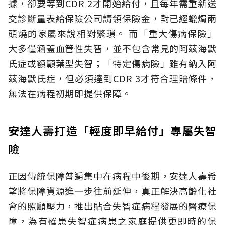
據，卻要等到CDR 2才開始給付，且每年需重新送
交診斷量表給保險公司請領保險金，對已經蠟燭兩
頭燒的家屬來說相對繁瑣。
而「重大傷病保險」
大多僅涵蓋血管性失智，並不包含常見的阿茲海默
氏症或額顳葉型失智；「特定傷病險」雖有納入阿
茲海默氏症，但必須達到CDR 3才符合理賠條件，
無法在病程初期即提供保障。
安達人壽打造「輕度即早給付」專屬失智
險
正因傳統保障普遍集中在病程中後期，安達人壽希
望將保障資源進一步往前延伸，真正解決高齡化社
會的照顧壓力，推出貼合失智症病程發展的醫療保
障，為有罹患失智症病患之家庭提供更即時的保