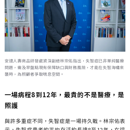
安達人壽商品研發處資深副總林宗佑指出，失智症已非單純醫療
問題，需及早盤點現有保障缺口與財務風險，才能在失智海嘯來
襲時，為照顧者爭取喘息空間。
一場病程8到12年，最貴的不是醫療，是
照護
與許多重症不同，失智症是一場持久戰。林宗佑表
示，失智症患者的平均存活約長達8至12年，在這