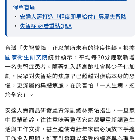
保單盲區
•
安達人壽打造「輕度即早給付」專屬失智險
•
失智症 必看重點Q&A
台灣「失智警鐘」正以前所未有的速度快轉。根據
國家衛生研究院
統計顯示，平均每30分鐘就新增
一名失智症患者。隨著進入超高齡社會與少子化加
劇，民眾對失智症的焦慮早已超越對疾病本身的恐
懼，更深層的集體焦慮，在於害怕「一人生病，拖
垮全家」。
安達人壽商品研發處資深副總林宗佑指出，一旦家
中長輩確診，往往意味著整個家庭都要重新調整生
活與工作安排，甚至迫使青壯年家屬必須放下手邊
工作投入照顧，進而引發難以承受的經濟與心理重