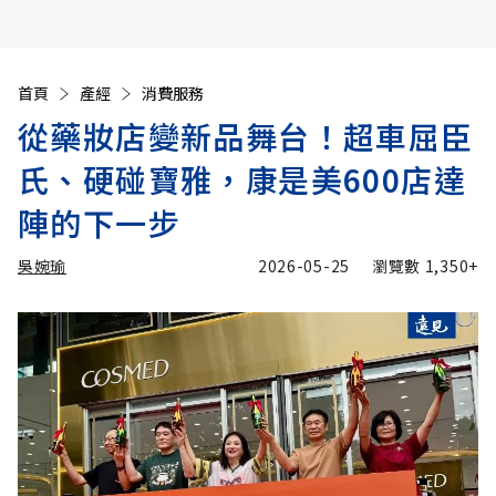
首頁
產經
消費服務
從藥妝店變新品舞台！超車屈臣
氏、硬碰寶雅，康是美600店達
陣的下一步
吳婉瑜
2026-05-25
瀏覽數
1,350+