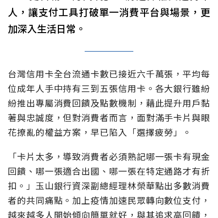
人，讓支付工具打破單一消費平台與場景，更
加深入生活日常。
台灣信用卡全台流通卡數已接近六千萬張，平均每
位成年人手中持有三到五張信用卡。各大銀行雖紛
紛推出專屬消費回饋及點數機制，藉此提升用戶黏
著與忠誠度，但對消費者而言，面對滿手卡片與眼
花撩亂的權益方案，早已陷入「選擇疲勞」。
「卡片太多，導致消費者必須熟記哪一張卡有現金
回饋、哪一張適合出國、哪一張在特定通路才有折
扣。」玉山銀行資深副總經理林榮華點出多數消費
者的共同痛點。加上疫情加速民眾轉向數位支付，
越來越多人開始傾向簡單就好，與其追求高回饋，