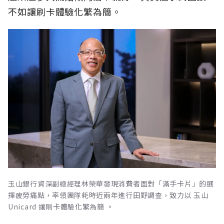
不如讓刷卡體驗化繁為簡。
玉山銀行資深副總經理林榮華發現消費者面對「滿手卡片」的選
擇疲勞痛點，率領團隊耗時近兩年進行田野調查，致力以 玉山
Unicard 讓刷卡體驗化繁為簡 。