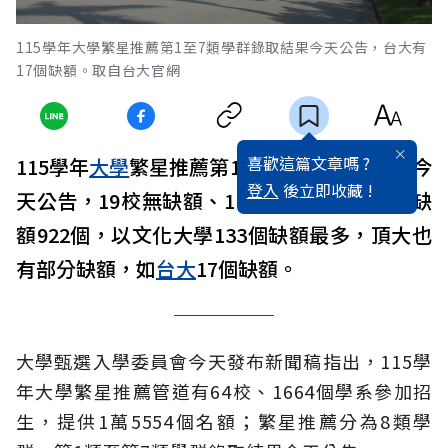
115學年大學繁星推薦第1至7類學群錄取結果今天公告，台大有
17個缺額。取自台大官網
喜歡這篇文章嗎 ?
115學年
大學
繁星推薦第1至7類學群錄取結果今
登入
後立即收藏 !
天公告，19校無缺額、1校增額錄取1名，總缺
額922個，以文化大學133個缺額最多，頂大也
有部分缺額，如
台大
17個缺額。
大學甄選入學委員會今天發布新聞稿指出，115學
年大學繁星推薦管道有64校、1664個學系參加招
生，提供1萬5554個名額；繁星推薦分為8類學