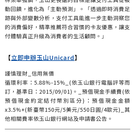
動回饋，進化為「主動預測」。「透過即時消費足
跡與外部變數分析，支付工具能進一步主動洞察您
的消費偏好，精準推薦符合習慣的卡友優惠，讓支
付體驗真正升級為消費者的生活顧問。」
【
立即申辦玉山Unicard
】
謹慎理財_信用無價
循環利率：5.88%-15%_(依玉山銀行電腦評等而
訂，基準日：2015/09/01)。_預借現金手續費(依
預借現金約定結付幣別區分)：預借現金金額
x3.5%+(新臺幣150元/5美元/550日圓/4歐元)_其
他相關費率依玉山銀行網站及申請書公告。