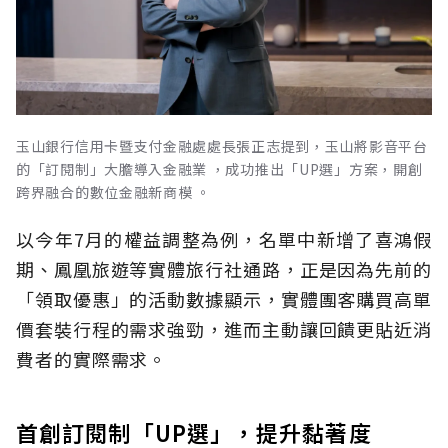
玉山銀行信用卡暨支付金融處處長張正志提到，玉山將影音平台
的「訂閱制」大膽導入金融業 ，成功推出「UP選」方案，開創
跨界融合的數位金融新商模 。
以今年7月的權益調整為例，名單中新增了喜鴻假
期、鳳凰旅遊等實體旅行社通路，正是因為先前的
「領取優惠」的活動數據顯示，實體團客購買高單
價套裝行程的需求強勁，進而主動讓回饋更貼近消
費者的實際需求。
首創訂閱制「UP選」，提升黏著度