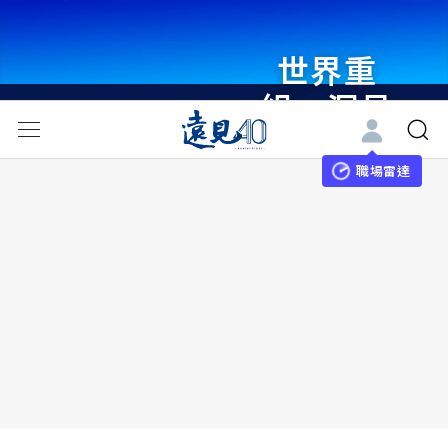
世界重
組・洞見
未來 與
世界領袖
職場雷達
同行