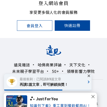
登入網站會員
享受更多個人化的會員服務
快速註冊
會員登入
遠見雜誌
哈佛商業評論
天下文化
未來親子學習平台
50+
領導影響力學院
×
最後衝刺：已閱讀2/3篇文章
再讀1篇文章，即可解鎖抽獎！
著作權聲明
隱私權政策
Copyright© 1999~2026
Just For You
遠見天下文化出版股份有限公司. All rights reserved.
知識包下載》重工業到餐飲都用AI！