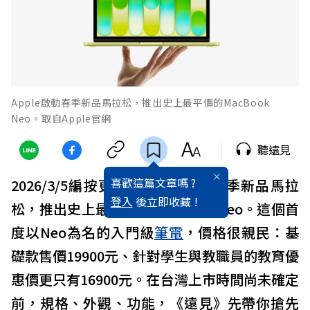
Apple啟動春季新品馬拉松，推出史上最平價的MacBook
Neo。取自Apple官網
聽遠見
喜歡這篇文章嗎 ?
2026/3/5編按更新：
Apple
啟動春季新品馬拉
登入
後立即收藏 !
松，推出史上最平價的
MacBook
Neo。這個首
度以Neo為名的入門級
筆電
，價格很親民：基
礎款售價19900元、針對學生與教職員的教育優
惠價更只有16900元。在台灣上市時間尚未確定
前，規格、外觀、功能，《遠見》先帶你搶先