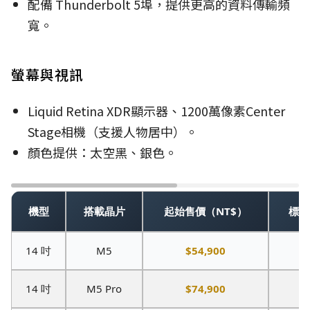
配備 Thunderbolt 5埠，提供更高的資料傳輸頻
寬。
螢幕與視訊
Liquid Retina XDR顯示器、1200萬像素Center
Stage相機（支援人物居中）。
顏色提供：太空黑、銀色。
機型
搭載晶片
起始售價（NT$）
標配
14 吋
M5
$54,900
1
14 吋
M5 Pro
$74,900
1