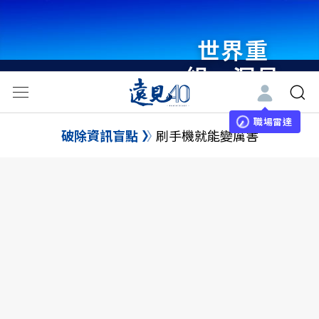
世界重
組・洞見
未來 與
世界領袖
職場雷達
破除資訊盲點
刷手機就能變厲害
同行