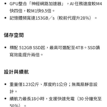
GPU整合「神經網路加速器」，AI 任務速度較M4
快
四倍，較M1快9.5倍。
記憶體頻寬達153GB
∕s（較前代提升28
％）。
儲存空間
標配
512GB SSD
起，最高可選配至4TB。SSD讀
寫效能提升兩倍。
設計與續航
重量僅1.23公斤、厚度約
1
公分；無風扇靜音設
計。
續航力最長18小時，支援快速充電（30 分鐘充至
50％）。