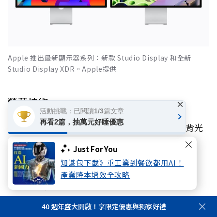
Apple 推出最新顯示器系列：新款 Studio Display 和全新
Studio Display XDR。Apple提供
螢幕技術
×
活動挑戰：已閱讀1/3篇文章
再看2篇，抽萬元好睡優惠
面板：27吋5K Retina XDR，搭載mini-LED背光
技術。
Just For You
亮度與更新率：峰值亮度達2000尼特；支援
知識包下載》重工業到餐飲都用AI！
120Hz
ProMotion
自適應更新頻率（47Hz至
產業降本增效全攻略
120Hz）。
色彩：支援P3與Adobe RGB廣色域、
1000000:1
40 週年盛大開啟！享限定優惠與獨家好禮
超高對比度。