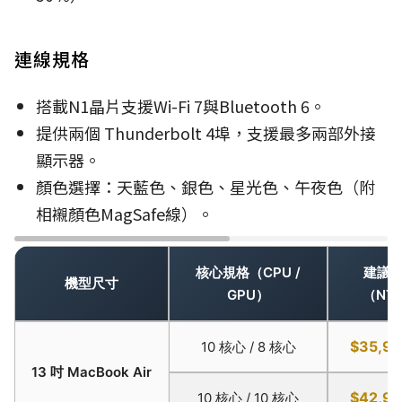
連線規格
搭載N1晶片支援Wi-Fi 7與
Bluetooth 6。
提供兩個 Thunderbolt 4埠，支援最多兩部外接
顯示器。
顏色選擇
：天藍色、銀色、星光色、午夜色（附
相襯顏色MagSafe線）。
核心規格（CPU /
建議
機型尺寸
GPU）
（NT
$35,9
10 核心 / 8 核心
13 吋 MacBook Air
$42,9
10 核心 / 10 核心