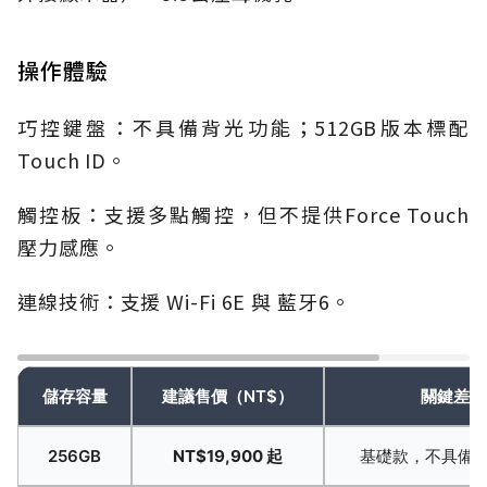
操作體驗
巧控鍵盤：不具備背光功能；512GB版本標配
Touch ID。
觸控板：支援多點觸控，但不提供Force Touch
壓力感應。
連線技術：支援 Wi-Fi 6E 與 藍牙6。
儲存容量
建議售價（NT$）
關鍵差異
256GB
NT$19,900 起
基礎款，不具備
T