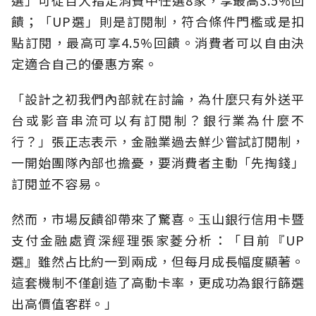
選」可從百大指定消費中任選8家，享最高3.5%回
饋；「UP選」則是訂閱制，符合條件門檻或是扣
點訂閱，最高可享4.5%回饋。消費者可以自由決
定適合自己的優惠方案。
「設計之初我們內部就在討論，為什麼只有外送平
台或影音串流可以有訂閱制？銀行業為什麼不
行？」張正志表示，金融業過去鮮少嘗試訂閱制，
一開始團隊內部也擔憂，要消費者主動「先掏錢」
訂閱並不容易。
然而，市場反饋卻帶來了驚喜。玉山銀行信用卡暨
支付金融處資深經理張家菱分析：「目前『UP
選』雖然占比約一到兩成，但每月成長幅度顯著。
這套機制不僅創造了高動卡率，更成功為銀行篩選
出高價值客群。」