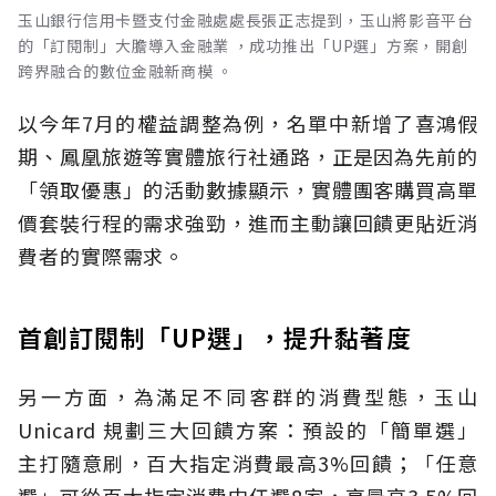
玉山銀行信用卡暨支付金融處處長張正志提到，玉山將影音平台
的「訂閱制」大膽導入金融業 ，成功推出「UP選」方案，開創
跨界融合的數位金融新商模 。
以今年7月的權益調整為例，名單中新增了喜鴻假
期、鳳凰旅遊等實體旅行社通路，正是因為先前的
「領取優惠」的活動數據顯示，實體團客購買高單
價套裝行程的需求強勁，進而主動讓回饋更貼近消
費者的實際需求。
首創訂閱制「UP選」，提升黏著度
另一方面，為滿足不同客群的消費型態，玉山
Unicard 規劃三大回饋方案：預設的「簡單選」
主打隨意刷，百大指定消費最高3%回饋；「任意