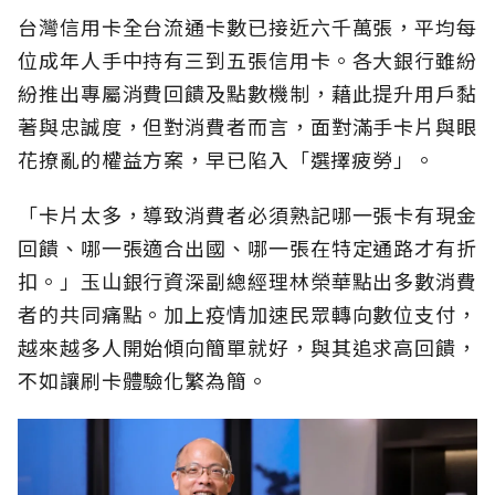
台灣信用卡全台流通卡數已接近六千萬張，平均每
位成年人手中持有三到五張信用卡。各大銀行雖紛
紛推出專屬消費回饋及點數機制，藉此提升用戶黏
著與忠誠度，但對消費者而言，面對滿手卡片與眼
花撩亂的權益方案，早已陷入「選擇疲勞」。
「卡片太多，導致消費者必須熟記哪一張卡有現金
回饋、哪一張適合出國、哪一張在特定通路才有折
扣。」玉山銀行資深副總經理林榮華點出多數消費
者的共同痛點。加上疫情加速民眾轉向數位支付，
越來越多人開始傾向簡單就好，與其追求高回饋，
不如讓刷卡體驗化繁為簡。