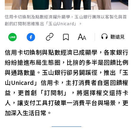
信用卡切換制及點數經濟躍升顯學，玉山銀行團隊以客製化與首
創的訂閱制思維推出「玉山Unicard」。
聽遠見
信用卡切換制與點數經濟已成顯學，各家銀行
紛紛搶進布局生態圈，比拚的多半是回饋比例
與通路數量。玉山銀行卻另闢蹊徑，推出「玉
山Unicard」信用卡，主打消費者自選回饋權
益，更首創「訂閱制」，將選擇權交還持卡
人，讓支付工具打破單一消費平台與場景，更
加深入生活日常。