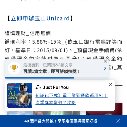
【
立即申辦玉山Unicard
】
謹慎理財_信用無價
循環利率：5.88%-15%_(依玉山銀行電腦評等而
訂，基準日：2015/09/01)。_預借現金手續費(依
預借現金約定結付幣別區分)：預借現金金額
×
最後衝刺：已閱讀2/3篇文章
x3.5%+(新臺幣150元/5美元/550日圓/4歐元)_其
再讀1篇文章，即可解鎖抽獎！
他相關費率依玉山銀行網站及申請書公告。
Just For You
相關文章
知識包下載》重工業到餐飲都用AI！
產業降本增效全攻略
40 週年盛大開啟！享限定優惠與獨家好禮