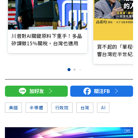
川普對AI關鍵原料下重手！多晶
矽課徵15％關稅，台灣也適用
買不起的「單程機
響台灣近半世紀思
加好友
關注FB
美國
半導體
行政院
台灣
AI