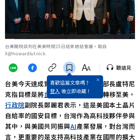
台美關稅談判在美東時間15日結束總結會議。取自
X@howardlutnick
聽遠見
喜歡這篇文章嗎 ?
台美今天達成貿易協議，
美國
商務部長盧特尼
登入
後立即收藏 !
克指目標是將
台灣
半導體
產能40%轉移至美。
行政院
副院長鄭麗君表示，這是美國本土晶片
自給率的國安目標，台灣作為高科技夥伴參與
其中，與美國共同振興
AI
產業發展，對台灣而
言，更重要的是支持高科技產業在國際的擴大