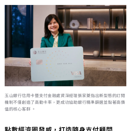
玉山銀行信用卡暨支付金融處資深經理張家菱指出新型態的訂閱
機制不僅創造了高動卡率，更成功協助銀行精準篩選並黏著高價
值的核心客群 。
點數經濟圈發威，打造隨身支付顧問