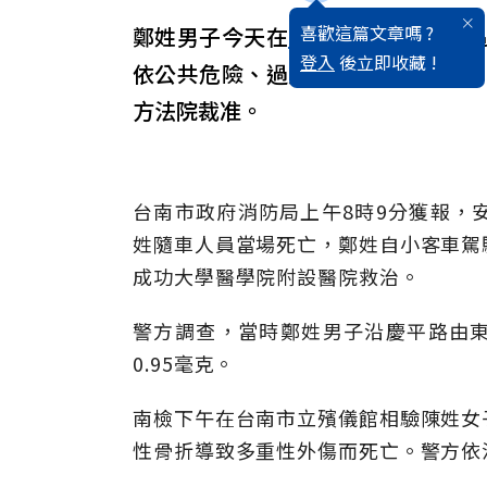
喜歡這篇文章嗎 ?
鄭姓男子今天在
台南市
安平區
酒駕
登入
後立即收藏 !
依公共危險、過失致死等罪嫌送辦
方法院裁准。
台南市政府消防局上午8時9分獲報，
姓隨車人員當場死亡，鄭姓自小客車駕
成功大學醫學院附設醫院救治。
警方調查，當時鄭姓男子沿慶平路由
0.95毫克。
南檢下午在台南市立殯儀館相驗陳姓女
性骨折導致多重性外傷而死亡。警方依