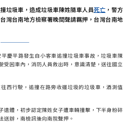
追撞垃圾車，造成垃圾車陳姓隨車人員
死亡
，警方
，台灣台南地方檢察署晚間聲請羈押，台灣台南地
安平慶平路發生自小客車追撞垃圾車事故，垃圾車陳
駛受困車內，消防人員救出時，意識清楚，送往國立
東往西行駛，追撞在路旁收運垃圾的垃圾車，酒測值
子遺體，初步認定陳姓女子遭車輛撞擊，下半身粉碎
法送辦，南檢訊後向南院聲押。