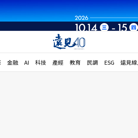
世界重組・洞見未
章
特輯
文章
大學升學、職涯攻略
遠
際
金融
AI
科技
產經
教育
民調
ESG
遠見線
國際
更
縣市施政調查全解析
金融
單
民調
產經
電
好享生活
獨
專欄