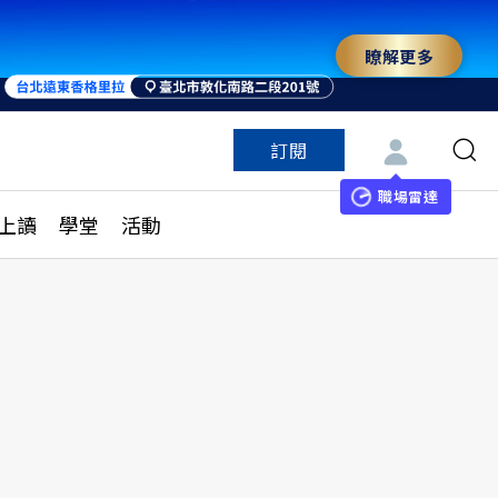
瞭解更多
來 與世界領袖同行
訂閱
特色頻道
訂閱
見線上讀
ESG遠見
職場雷達
上讀
學堂
活動
多訂閱方案
城市學
刊購買
健康遠見
子報訂閱
華人精英論壇
享知識包
領導影響力學院