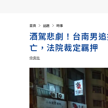
【遠見40週年慶】訂《遠見》贈實用家電3選1+暢銷好
首頁
話題
時事
酒駕悲劇！台南男追
亡，法院裁定羈押
中央社
加入追蹤
中央社