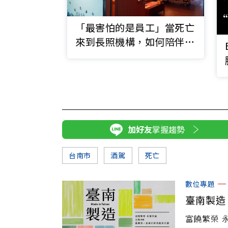
「最害怕的是員工」當死亡
來到長照機構，如何陪伴善
終走完最後一程？
加好友
掌握趨勢
台南市
酒駕
死亡
數位專題
臺南製造
富饒繁榮 