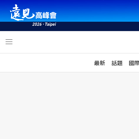
文
最新
最新
話題
國
雜誌目錄
活動
話題
AI
學堂
專題報導
科技
教育
遠見ON AIR
影音
合作