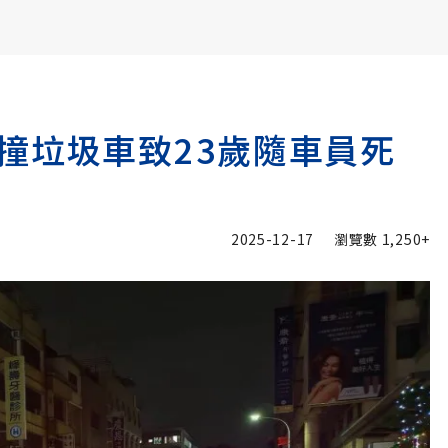
書6選3 特價 3,980 元
撞垃圾車致23歲隨車員死
2025-12-17
瀏覽數
1,250+