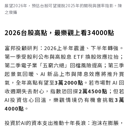
展望2026年，預估台股可望擺脫2025年的關稅與匯率陰影。陳
之俊攝
2026台股高點，最樂觀上看34000點
富邦投顧研判：2026上半年震盪、下半年轉強。
第一季受股利公布與高股息 ETF 換股效應拉抬；
第二季電子業「五窮六絕」回檔風險提高；第三季
起景氣回暖、AI 新品上市與降息效應將推升買
氣，全年高點有望至
3萬2000點
。若市場對 AI 回
收週期失去耐心，指數恐回探
2萬4500點
；但若
AI投資信心回溫，樂觀情境仍有機會挑戰
3萬
4000點
。
投資於AI的資本支出推動十年長浪：泡沫在膨脹，