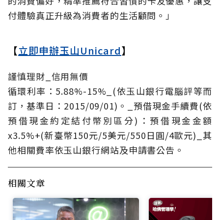
的消費偏好，精準推薦符合習慣的卡友優惠，讓支
付體驗真正升級為消費者的生活顧問。」
【
立即申辦玉山Unicard
】
謹慎理財_信用無價
循環利率：5.88%-15%_(依玉山銀行電腦評等而
訂，基準日：2015/09/01)。_預借現金手續費(依
預借現金約定結付幣別區分)：預借現金金額
x3.5%+(新臺幣150元/5美元/550日圓/4歐元)_其
他相關費率依玉山銀行網站及申請書公告。
相關文章