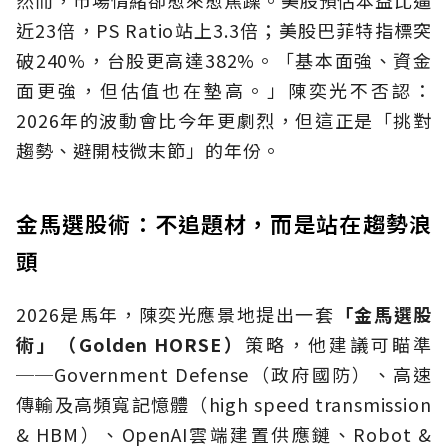
近23倍，PS Ratio站上3.3倍；美股巴菲特指標突
破240%，台股更高達382%。「基本面強、資金
面更強，但估值也在墊高。」陳奕光不否認：
2026年的波動會比今年更劇烈，但這正是「挑對
趨勢、避開枝微末節」的年份。
金馬選股術：不追題材，而是站在趨勢浪
頭
2026是馬年，陳奕光應景地提出一套
「金馬選股
術」（
Golden HORSE
）
策略，他建議可瞄準
──Government Defense（
政府國防）、高速
傳輸及高頻寬記憶體
（h
igh speed transmission
& HBM
）、
OpenAI
雲端建置供應鏈、
Robot &