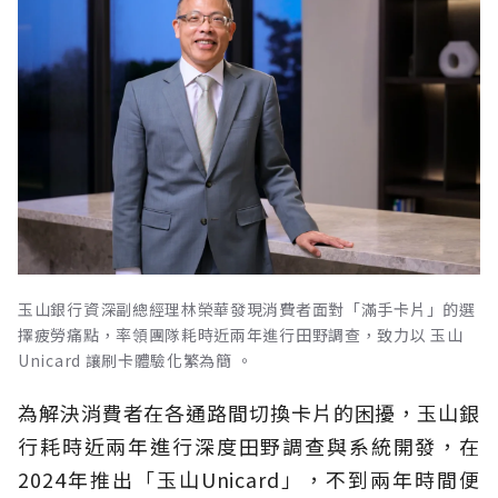
玉山銀行資深副總經理林榮華發現消費者面對「滿手卡片」的選
擇疲勞痛點，率領團隊耗時近兩年進行田野調查，致力以 玉山
Unicard 讓刷卡體驗化繁為簡 。
為解決消費者在各通路間切換卡片的困擾，玉山銀
行耗時近兩年進行深度田野調查與系統開發，在
2024年推出「玉山Unicard」，不到兩年時間便