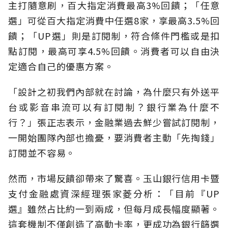
主打隨意刷，百大指定消費最高3%回饋；「任意
選」可從百大指定消費中任選8家，享最高3.5%回
饋；「UP選」則是訂閱制，符合條件門檻或是扣
點訂閱，最高可享4.5%回饋。消費者可以自由決
定適合自己的優惠方案。
「設計之初我們內部就在討論，為什麼只有外送平
台或影音串流可以有訂閱制？銀行業為什麼不
行？」張正志表示，金融業過去鮮少嘗試訂閱制，
一開始團隊內部也擔憂，要消費者主動「先掏錢」
訂閱並不容易。
然而，市場反饋卻帶來了驚喜。玉山銀行信用卡暨
支付金融處資深經理張家菱分析：「目前『UP
選』雖然占比約一到兩成，但每月成長幅度顯著。
這套機制不僅創造了高動卡率，更成功為銀行篩選