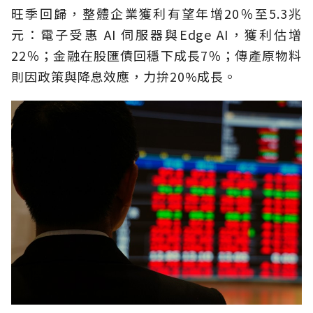
旺季回歸，整體企業獲利有望年增20％至5.3兆
元：電子受惠 AI 伺服器與Edge AI，獲利估增
22％；金融在股匯債回穩下成長7％；傳產原物料
則因政策與降息效應，力拚20%成長。