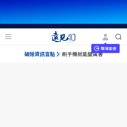
職場雷達
破除資訊盲點
刷手機就能變厲害