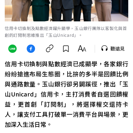
信用卡切換制及點數經濟躍升顯學，玉山銀行團隊以客製化與首
創的訂閱制思維推出「玉山Unicard」。
聽遠見
信用卡切換制與點數經濟已成顯學，各家銀行
紛紛搶進布局生態圈，比拚的多半是回饋比例
與通路數量。玉山銀行卻另闢蹊徑，推出「玉
山Unicard」信用卡，主打消費者自選回饋權
益，更首創「訂閱制」，將選擇權交還持卡
人，讓支付工具打破單一消費平台與場景，更
加深入生活日常。