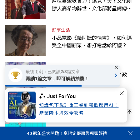
厚植臺灣軟實力！遠見‧天下文化創
辦人高希均辭世，文化部將呈請總統
明令褒揚
好享生活
小品電影《給阿嬤的情書》，如何逼
哭全中國觀眾，想打電話給阿嬤？
×
話題
最後衝刺：已閱讀2/3篇文章
停砍年金若違憲，要追回差額？政
再讀1篇文章，即可解鎖抽獎！
院：判決後依法處理
Just For You
話題
知識包下載》重工業到餐飲都用AI！
颱風白海豚動態：氣象署發海警、不
產業降本增效全攻略
排除發陸警！父親節天氣？
40 週年盛大開啟！享限定優惠與獨家好禮