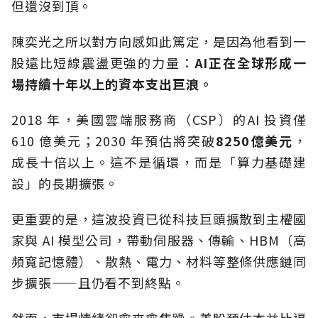
但還沒到頂。
陳奕光之所以對方向感如此篤定，是因為他看到一
股遠比短線震盪更強的力量：
AI正在全球形成一
場持續十年以上的資本支出巨浪。
2018 年，美國雲端服務商（CSP）的AI 投資僅
610 億美元；2030 年預估將突破
8250億美元
，
成長十倍以上。這不是循環，而是「算力基礎建
設」的長期擴張。
更重要的是，這波投資已從科技巨頭擴散到主權國
家與 AI 模型公司，帶動伺服器、傳輸、HBM（高
頻寬記憶體）、散熱、電力、材料等整條供應鏈同
步擴張——且仍看不到終點。
然而，市場情緒卻愈來愈焦躁。美股預估本益比逼