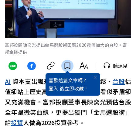
富邦投顧陳奕光提出金馬選股術因應2026震盪加大的台股。富
邦金控提供
聽遠見
喜歡這篇文章嗎 ?
AI
資本支出飆升、資金環境轉向寬鬆、
台股
估
登入
後立即收藏 !
值卻站上歷史高檔。2026 年，市場看似矛盾卻
又充滿機會。富邦投顧董事長陳奕光預估台股
全年呈微笑曲線，更提出獨門「金馬選股術」
給
投資
人做為2026投資參考。