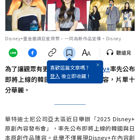
Disney+重金邀請巨星齊聚，一同為新作品宣傳。Disney
聽遠見
喜歡這篇文章嗎 ?
為了讓觀眾有更深刻的期待，
Disney+
率先公布
登入
後立即收藏 !
即將上線的韓國與日本原創作品陣容，片單十
分華麗。
華特迪士尼公司亞太區近日舉辦「2025 Disney+
原創內容發布會」，率先公布即將上線的韓國與日
本原創作品陣容。此舉不僅展現Disney+在內容創