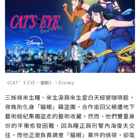
《CAT’S EYE－貓眼》。Disney
三姊妺來生瞳、來生淚與來生愛白天經營咖啡館，
夜晚則化身「貓眼」竊盜團，合作追回父親遭地下
藝術經紀集團盜走的藝術收藏。然而，他們雙重身
份的平衡愈發困難，因為瞳正與刑警內海俊夫交
往，而他正是負責調查「貓眼」案件的偵探，卻毫