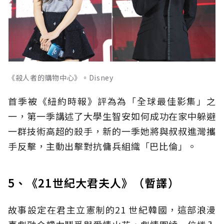
《殺人者的購物中心》。Disney
首季被《紐約時報》評為為「全球最佳影集」之
一，第一季講述了大學生智安如何成功在家中躲避
一群技術高超的殺手，新的一季她將與叔叔進灣攜
手反擊，主動出擊對抗傭兵組織「巴比倫」。
5、《21世紀大君夫人》（暫譯）
故事設定在君主立憲制的21 世紀韓國，這部浪漫