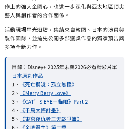
作上的強大企圖心，也進一步深化與亞太地區頂尖
藝人與創作者的合作關係。
活動現場星光熠熠，集結來自韓國、日本的演員與
製作團隊，並搶先公開多部獲獎作品的獨家預告與
多項全新力作。
目錄：Disney+ 2025年末與2026必看精彩片單
日本原創作品
1、
《死亡擱淺：孤立無援》
2、
《Merry Berry Love》
3、
《CAT’S EYE－貓眼》Part 2
4、
《千鳥大悟計畫》
5、
《東京復仇者三天戰爭篇》
6、
《金牌得主》第二季