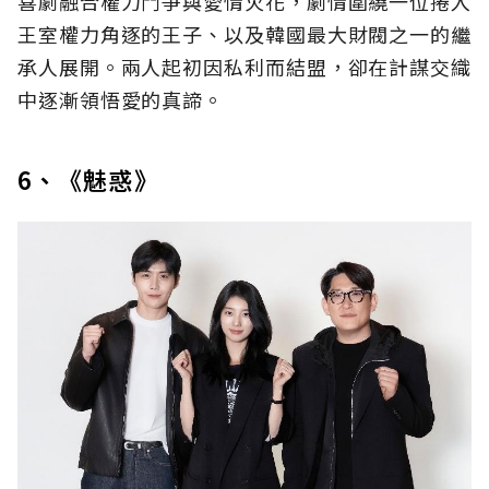
喜劇融合權力鬥爭與愛情火花，劇情圍繞一位捲入
王室權力角逐的王子、以及韓國最大財閥之一的繼
承人展開。兩人起初因私利而結盟，卻在計謀交織
中逐漸領悟愛的真諦。
6、《魅惑》