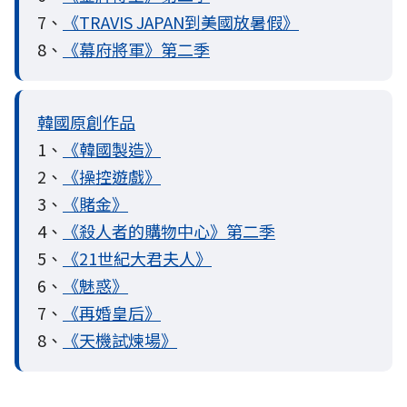
7、
《TRAVIS JAPAN到美國放暑假》
8、
《幕府將軍》第二季
韓國原創作品
1、
《韓國製造》
2、
《操控遊戲》
3、
《賭金》
4、
《殺人者的購物中心》第二季
5、
《21世紀大君夫人》
6、
《魅惑》
7、
《再婚皇后》
8、
《天機試煉場》