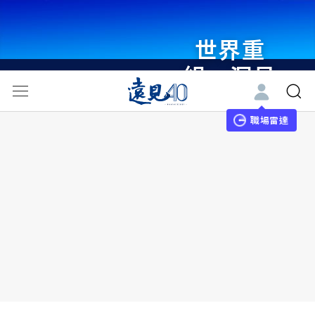
世界重
組・洞見
未來 與
世界領袖
職場雷達
同行