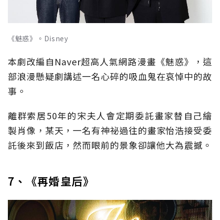
《魅惑》。Disney
本劇改編自Naver超高人氣網路漫畫《魅惑》，這
部浪漫懸疑劇講述一名心碎的吸血鬼在哀悼中的故
事。
離群索居50年的宋夫人會定期委託畫家替自己繪
製肖像，某天，一名有神祕過往的畫家怡浩接受委
託後來到飯店，然而眼前的景象卻讓他大為震撼。
7、《再婚皇后》