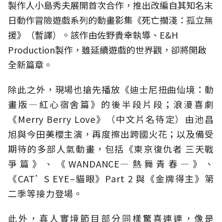
製作人小島秀夫展開首次合作，推出改編自其知名末
日動作冒險遊戲系列的動畫影集《死亡擱淺：孤立無
援》（暫譯）。該作由佐野貴幸執導、E&H
Production製作，雖延續遊戲的世界觀，卻將開啟
全新篇章。
除此之外，現場也搶先播放《迪士尼扭曲仙境：動
畫版—紅心宿舍篇》的後半段片段；浪漫喜劇
《Merry Berry Love》（中文片名待定）由池昌
旭與今田美櫻主演，再度擦出跨國火花；以及備受
期待的多部人氣動畫，包括《東京復仇者 三天戰
爭篇》、《WANDANCE—熱舞青春—》、
《CAT’S EYE–貓眼》Part 2 與《金牌得主》第
二季等接力登場。
此外，真人實境節目部分同樣驚喜連連，像是