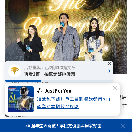
×
活動挑戰：已閱讀1/3篇文章
再看2篇，抽萬元好睡優惠
《再婚皇后》。Disney
Just For You
本劇改編自超熱門網漫，講述深受百姓愛戴的皇后
知識包下載》重工業到餐飲都用AI！
娜菲爾，她的皇帝丈夫某天突然帶回一位情婦、並
產業降本增效全攻略
要求離婚。
40 週年盛大開啟！享限定優惠與獨家好禮
面對羞辱與背叛，娜菲爾不願讓皇帝就此毀掉自己