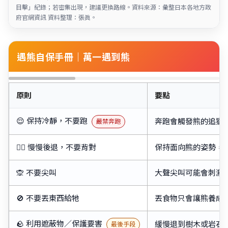
目擊」紀錄；若密集出現，建議更換路線。資料來源：彙整日本各地方政
府官網資訊 資料整理：張眞。
遇熊自保手冊｜萬一遇到熊
原則
要點
😌 保持冷靜，不要跑
奔跑會觸發熊的追獵
嚴禁奔跑
🚶‍♀️ 慢慢後退，不要背對
保持面向熊的姿勢，*
🙊 不要尖叫
大聲尖叫可能會刺激
🚫 不要丟東西給牠
丟食物只會讓熊養成
🪨 利用遮蔽物／保護要害
緩慢退到樹木或岩石
最後手段