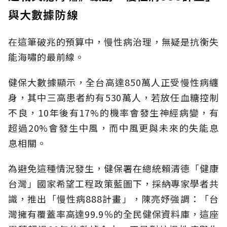
與大數據防線
在這筆破兆的預算中，慢性病治理，無疑是抗衡失
能海嘯的最前線。
健保大數據顯示，全台高達850萬人正受慢性病纏
身，其中三高患者約有530萬人，若放任血糖控制
不良，10年後有17%的機率會發生神經病變，有
超過20%會發生中風，而中風更與未來的失能息
息相關。
為避免這種情況發生，健保署在總統賴清德「健康
台灣」國家希望工程政策藍圖下，採納專家學者共
識，推出「慢性病888計畫」，陳亮妤強調：「台
灣擁有覆蓋率高達99.9％的全民健保資料庫，這座