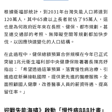
根據衛福部統計，到2031年台灣失能人口將達到
120萬人，其中65歲以上長者就佔了95萬人，這
也是為何政府近年來在長照、健保、都市規劃，甚
至連交通部的考照、無障礙空間等規劃都加快步
伐，以因應快速變化的人口結構。
在此過程中，健保總額預算合併規模在今年已正式
突破1兆元衛生福利部中央健康保險署署長陳亮妤
指出：「希望透過這筆預算，落實慢性病治療、引
進癌症新藥接軌國際，提供更先進的醫療服務，全
面照顧國人健康，改善醫事人員的薪資待遇、提高
留任率。」
迎戰失能海嘯》啟動「慢性病888計畫」