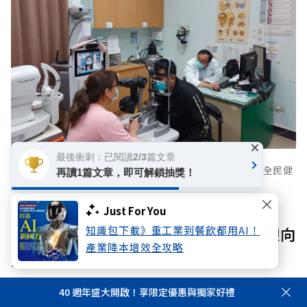
×
最後衝刺：已閱讀2/3篇文章
遠距醫療計畫，提供急重症轉診網絡遠距會診服務，落實全民健
再讀1篇文章，即可解鎖抽獎！
康平權。
Just For You
守護世界第一》財務與人力雙永續，迎向
知識包下載》重工業到餐飲都用AI！
產業降本增效全攻略
活力「不老台灣」
40 週年盛大開啟！享限定優惠與獨家好禮
如此優質且平權的醫療與照護體系，正是台灣健保