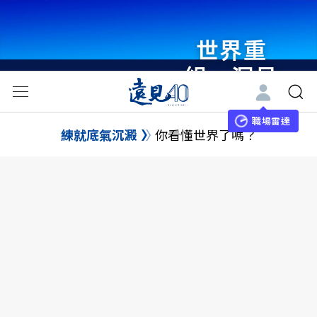
世界重
組・洞見
未來 與
世界領袖
職場雷達
練就底氣沉澱
你看懂世界了嗎？
同行