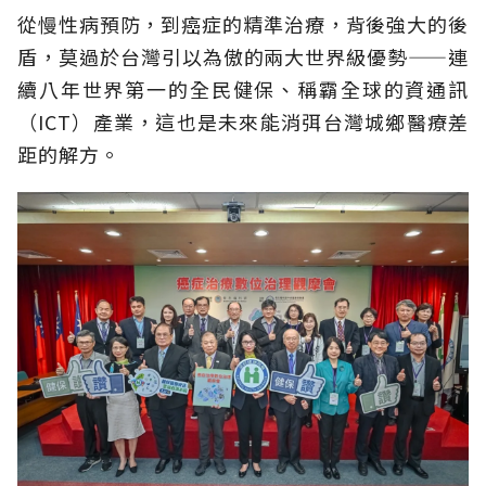
從慢性病預防，到癌症的精準治療，背後強大的後
盾，莫過於台灣引以為傲的兩大世界級優勢——連
續八年世界第一的全民健保、稱霸全球的資通訊
（ICT）產業，這也是未來能消弭台灣城鄉醫療差
距的解方。