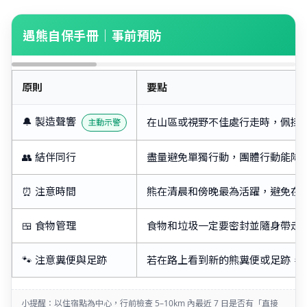
遇熊自保手冊｜事前預防
原則
要點
🔔 製造聲響
在山區或視野不佳處行走時，佩掛
主動示警
👥 結伴同行
盡量避免單獨行動，團體行動能降
⏰ 注意時間
熊在清晨和傍晚最為活躍，避免在
🍱 食物管理
食物和垃圾一定要密封並隨身帶走
🐾 注意糞便與足跡
若在路上看到新的熊糞便或足跡，
小提醒：以住宿點為中心，行前檢查 5–10km 內最近 7 日是否有「直接