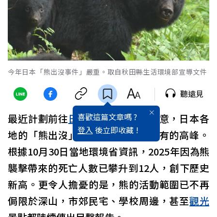
今年日本「熊出沒事件」嚴重。取自秋田縣生活環境部宣導文件
聽遠見
喜歡這篇文章嗎 ?
最近計劃前往
日本
的旅客請特別注意，日本各
登入
後立即收藏 !
地的「熊出沒」情況正達到前所未有的高峰。
根據10月30日當地環境省資訊，2025年因為熊
襲擊帶來的死亡人數已攀升到12人，創下歷史
新高。更令人擔憂的是，熊的活動範圍已不再
侷限於深山，市郊民宅、學校周邊，甚至
觀光