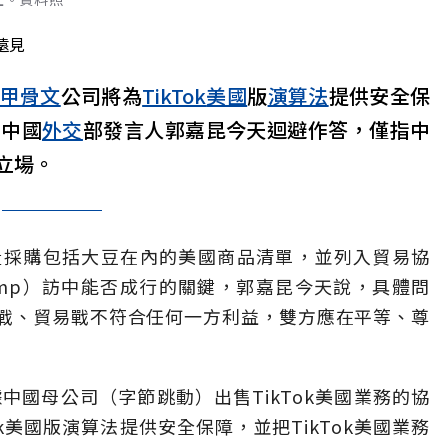
遠見
甲骨文
公司將為
TikTok
美國
版
演算法
提供安全保
。中國
外交
部發言人郭嘉昆今天迴避作答，僅指中
立場。
量採購包括大豆在內的美國商品清單，並列入貿易協
Trump）訪中能否成行的關鍵，郭嘉昆今天說，具體問
戰、貿易戰不符合任何一方利益，雙方應在平等、尊
中國母公司（字節跳動）出售TikTok美國業務的協
Tok美國版演算法提供安全保障，並把TikTok美國業務