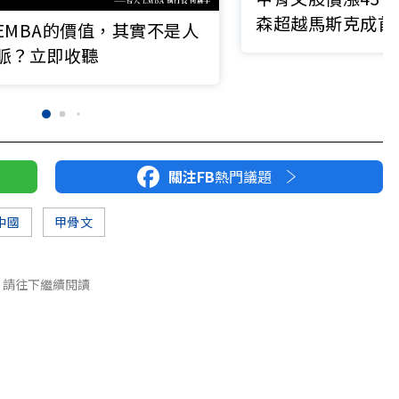
森超越馬斯克成首
EMBA的價值，其實不是人
還有OpenAI大訂
脈？立即收聽
關注FB
熱門議題
中國
甲骨文
請往下繼續閱讀