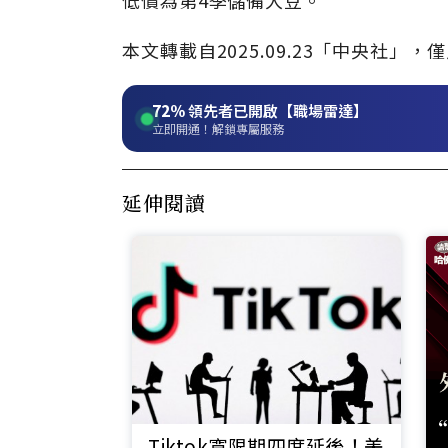
低價為第4季儲備大豆。
本文轉載自2025.09.23「中央社
72%
領先者已開啟【職場雷達】
立即開通！解鎖專屬服務
延伸閱讀
Tiktok寬限期四度延後！美