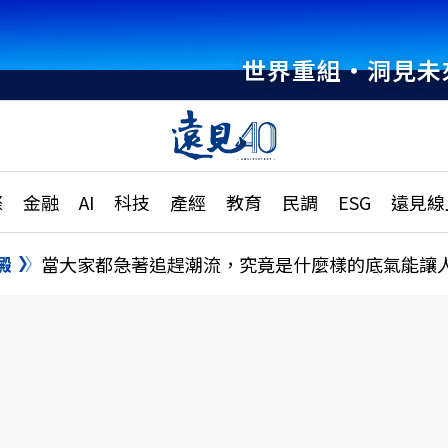
世界重組・洞見未
章
特輯
文章
大學升學、職涯攻略
遠
際
金融
AI
科技
產經
教育
民調
ESG
遠見線
國際
更
縣市施政調查全解析
金融
單
民調
澱
當大家都急著追趕潮流，究竟是什麼樣的底氣能讓
產經
電
好享生活
獨
專欄