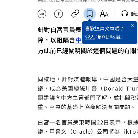
聽
喜歡這篇文章嗎 ?
針對白宮官員表示，根據美中協議，
登入
後立即收藏 !
障，以阻隔含
中國
在內的外國對手
方此前已經闡明關於這個問題的有關
同樣地，針對媒體報導，中國是否大
議，成為美國總統川普（Donald 
題建議向中方主管部門了解，並指關稅
重、互惠的基礎上協商解決有關問題。
白宮一名官員美東時間22日表示，根據
議，甲骨文（Oracle）公司將為Tik