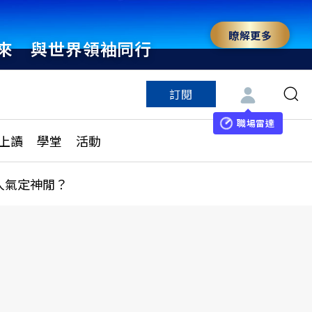
瞭解更多
來 與世界領袖同行
訂閱
特色頻道
訂閱
見線上讀
ESG遠見
職場雷達
上讀
學堂
活動
多訂閱方案
城市學
刊購買
健康遠見
人氣定神閒？
子報訂閱
華人精英論壇
享知識包
領導影響力學院