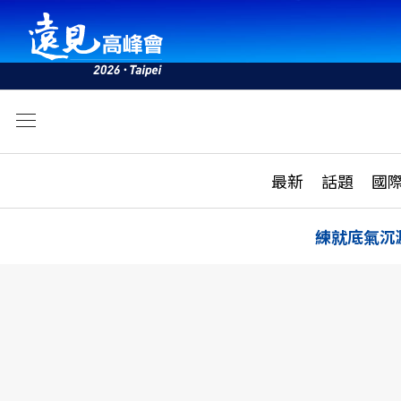
文
最新
最新
話題
國
雜誌目錄
活動
話題
AI
練就底氣沉
學堂
專題報導
科技
教育
遠見ON AIR
影音
合作