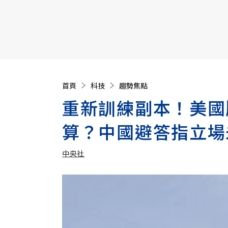
【遠見40週年慶】訂《遠見》贈實用家電3選1+暢銷好
首頁
科技
趨勢焦點
重新訓練副本！美國版
算？中國避答指立場
中央社
加入追蹤
中央社