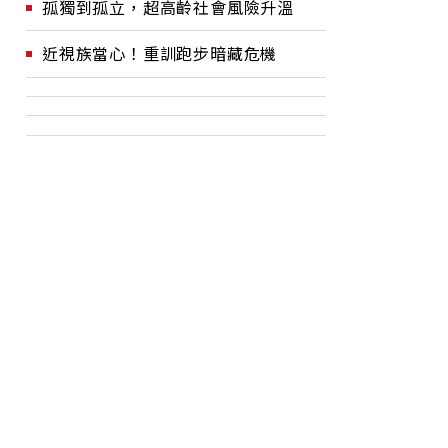
孤獨到孤立，超高齡社會風險升溫
近視族當心！重訓跑步暗藏危機
%，艾里
電子病歷公司值7800億，
川