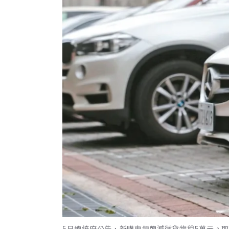
5日總統府公告，新購車領牌減徵貨物稅5萬元。