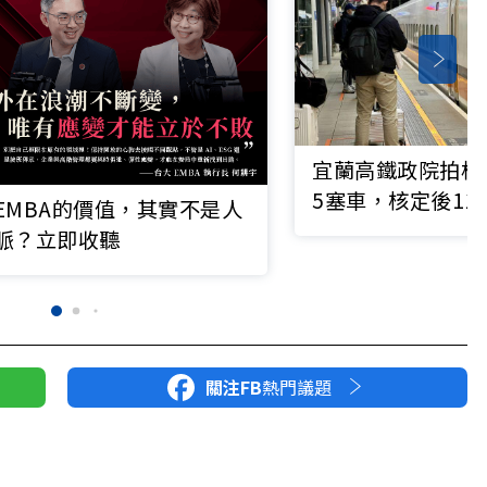
宜蘭高鐵政院拍板
5塞車，核定後11
EMBA的價值，其實不是人
交通學者：高鐵北
脈？立即收聽
鐵雙輸
關注FB
熱門議題