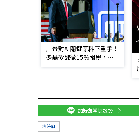
川普對AI關鍵原料下重手！
多晶矽課徵15％關稅，台
灣也適用
加好友
掌握趨勢
總統府