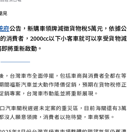
遠見
統府
公告，新購車領牌減徵貨物稅5萬元，依據公
消費者，2000cc以下小客車就可以享受貨物減
務即將重新啟動。
後，台灣車市全面停擺，包括車商與消費者全都在等
期間福斯汽車並大動作降價促銷，預期在貨物稅修正
促銷專案，台灣車市動能並將重新展現。
口汽車關稅遲遲未定案的重災區，目前海關還有3萬
都沒人願意領牌，消費者以拖待變，車商緊張。
025年8月份台灣高級車市場整體的觀望氣氛仍舊濃