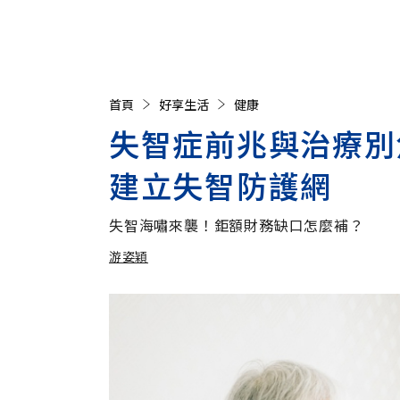
首頁
好享生活
健康
失智症前兆與治療別
建立失智防護網
失智海嘯來襲！鉅額財務缺口怎麼補？
游姿穎
加入追蹤
游姿穎