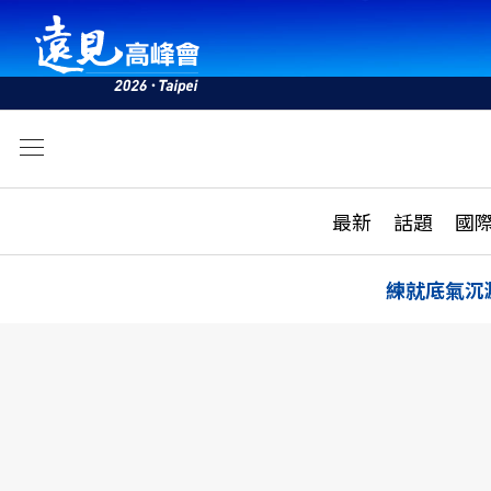
文
最新
最新
話題
國
雜誌目錄
活動
話題
AI
練就底氣沉
學堂
專題報導
科技
教育
遠見ON AIR
影音
合作