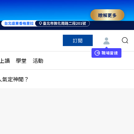
瞭解更多
訂閱
特色頻道
訂閱
見線上讀
ESG遠見
職場雷達
上讀
學堂
活動
多訂閱方案
城市學
刊購買
健康遠見
人氣定神閒？
子報訂閱
華人精英論壇
享知識包
領導影響力學院