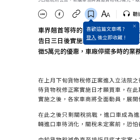
聽
喜歡這篇文章嗎 ?
車界翹首等待的貨物稅修正案5日
總
登入
後立即收藏 !
告日三日後實施，下週一起購買新車的
徵5萬元的優惠，車廠停擺多時的業
在上月下旬貨物稅修正案進入立法院之
待貨物稅修正案實施日才願買車，在此
實施之後，各家車商將全面動員，展開
在此之後只剩關稅挑戰，進口車成為進
輛進口車待消化，關稅未定案前，恐怕
由於貨物稅減免直至接近月底才定案，2