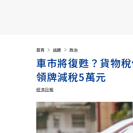
【遠見40週年慶】訂《遠見》贈實用家電3選1+暢銷好
首頁
話題
政治
車市將復甦？貨物稅
領牌減稅5萬元
經濟日報
加入追蹤
經濟日報