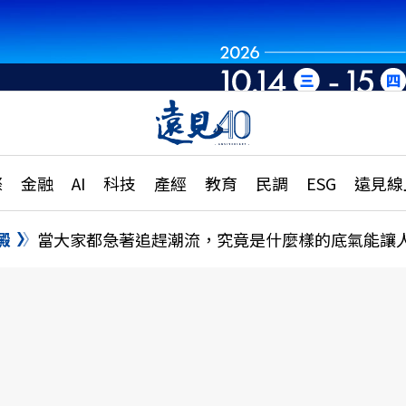
章
特輯
文章
大學升學、職涯攻略
遠
際
金融
AI
科技
產經
教育
民調
ESG
遠見線
國際
更
縣市施政調查全解析
金融
單
民調
澱
當大家都急著追趕潮流，究竟是什麼樣的底氣能讓
產經
電
好享生活
獨
專欄