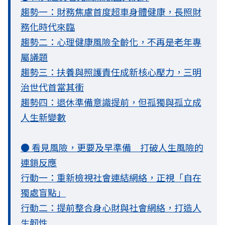
趨勢一：財務焦慮首度超車身體健康，長照財
務化時代來臨
趨勢二：心理健康風險全齡化，不再是老年專
屬議題
趨勢三：扶養與照護責任成新核心壓力，三明
治世代首當其衝
趨勢四：退休準備意識提前，但孤獨與孤立成
人生新變數
● 看見風險，更要及早準備 打破人生風險的
連鎖反應
行動一：重新檢視社會連結網絡，正視「自在
獨處盲點」
行動二：提前整合身心財與社會網絡，打造人
生韌性