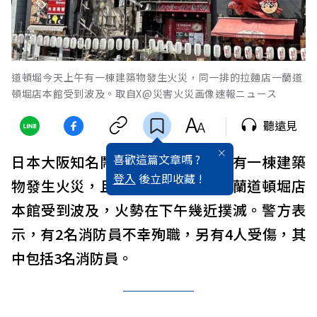
道頓堀今天上午有一棟建築物發生火災，同一排的拉麵店一蘭道
頓堀店本館受到波及。取自X@災害火災画像速報ニュース
聽遠見
喜歡這篇文章嗎 ?
日本大阪知名鬧區道頓堀今天上午有一棟建築
登入
後立即收藏 !
物發生火災，且同一排的拉麵店一蘭道頓堀店
本館受到波及，火勢在下午幾近撲滅。警方表
示，有2名消防員不幸殉職，另有4人受傷，其
中包括3名消防員。