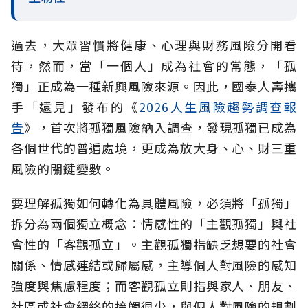
過去，大眾習慣將健康、心理與財務風險分開看
待，然而，當「一個人」成為社會的常態，「孤
獨」正成為一種新興風險來源。因此，國泰人壽攜
手「遠見」發布的《
2026人生風險趨勢調查報
告
》，首次將孤獨風險納入調查，發現孤獨已成為
各個世代的普遍處境，更成為放大身、心、財三重
風險的關鍵變數。
要理解孤獨如何轉化為具體風險，必須將「孤獨」
拆分為兩個獨立概念：情感性的「主觀孤獨」與社
會性的「客觀孤立」。主觀孤獨指缺乏想要的社會
關係、情感連結或歸屬感，主導個人對風險的感知
強度與焦慮程度；而客觀孤立則指與家人、朋友、
社區或社會網絡的接觸很少，與個人對風險的規劃