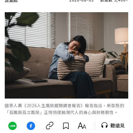
國泰人壽《2026人生風險趨勢調查報告》報告指出，新型態的
「孤獨與孤立風險」正悄悄侵蝕現代人的身心與財務韌性。
聽遠見