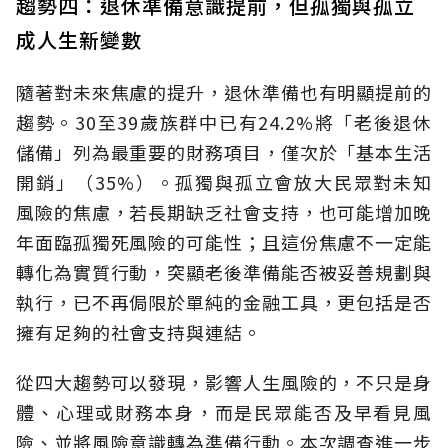
趨勢四：退休準備意識提前，但孤獨與孤立
成人生新變數
隨著對未來焦慮的提升，退休準備也有明顯提前的
趨勢。30至39歲族群中已有24.2%將「老後退休
儲備」列為最重要的財務項目，僅次於「基本生活
開銷」（35%）。孤獨與孤立會放大民眾對未知
風險的焦慮，若長期缺乏社會支持，也可能增加晚
年面臨孤獨死風險的可能性；且這份焦慮不一定能
轉化為實質行動，突顯老後準備能否被妥善規劃與
執行，已不再侷限於單純的金融工具，更包括是否
擁有足夠的社會支持與連結。
從四大趨勢可以發現，影響人生風險的，不只是身
體、心理或財務本身，而是民眾能否及早看見風
險、並將風險意識轉為準備行動。本次調查進一步