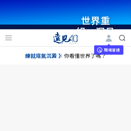
世界重
組・洞見
未來 與
世界領袖
職場雷達
練就底氣沉澱
你看懂世界了嗎？
同行