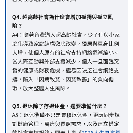
Q4. 超高齡社會為什麼會增加孤獨與孤立風
險？
A4：隨著台灣邁入超高齡社會，少子化與小家
庭化導致家庭結構徹底改變，獨居與單身比例
大增，使個人原有的社會支持網絡逐漸縮小。
當人際互動與外部支援減少，個人一旦面臨突
發的健康或財務危機，極易因缺乏社會網絡支
撐，陷入「因病致貧、因貧致鬱」的負向循
環，放大整體人生風險。
Q5. 退休除了存退休金，還要準備什麼？
A5：退休準備不只是累積退休金，更應同步規
劃健康管理、醫療與長照需求，以及建立穩定
的社會支持網絡。國泰人壽《
2026人生風險趨