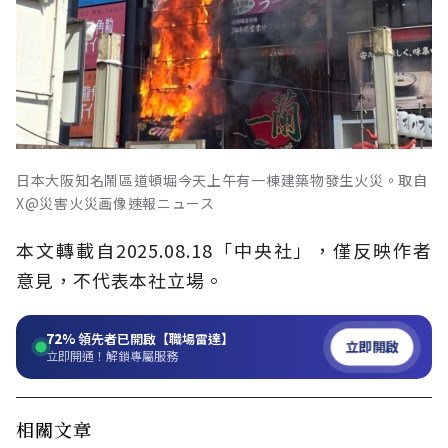
日本大阪知名鬧區道頓堀今天上午有一棟建築物發生火災。取自
X@災害火災画像速報ニュース
本文轉載自2025.08.18「中央社」，僅反映作者
意見，不代表本社立場。
72%
領先者已開啟【職場雷達】
立即開啟
立即開通！解鎖專屬服務
相關文章