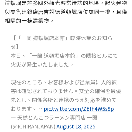
道頓堀是許多國外觀光客常造訪的地區，起火建物
與零售連鎖店唐吉訶德道頓堀店位處同一排，且僅
相隔約一棟建築物。
【「一蘭 道頓堀店本館」臨時休業のお知ら
せ】
本日、「一蘭 道頓堀店本館」の隣接ビルにて
火災が発生いたしました。
現在のところ、お客様および従業員に人的被
害は確認されておりません。安全の確保を最優
先とし、関係各所と連携のうえ対応を進めて
おります。…
pic.twitter.com/ZEfh4W5s8p
— 天然とんこつラーメン専門店 一蘭
(@ICHIRANJAPAN)
August 18, 2025