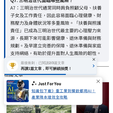
Q7. 三明治世代面臨哪些風險？
A7：三明治世代通常同時肩負照顧父母、扶養
子女及工作責任，因此容易面臨心理健康、財
務壓力及身體狀況等多重風險。「扶養與照護
責任」已成為三明治世代最主要的心理壓力來
源，長期下來可能影響健康、退休準備與財務
規劃。及早建立完善的保障、退休準備與家庭
支持網絡，有助於提升面對人生風險的韌性。
×
最後衝刺：已閱讀2/3篇文章
再讀1篇文章，即可解鎖抽獎！
相關文章
Just For You
知識包下載》重工業到餐飲都用AI！
產業降本增效全攻略