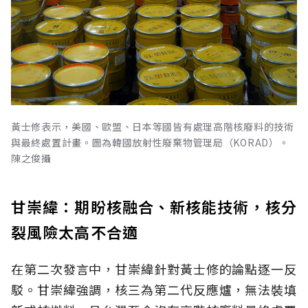
黃士修表示，美國、歐盟、日本等國皆有處理高階核廢料的技術
與最終處置計畫。圖為韓國放射性廢棄物管理局（KORAD）。
陳之俊攝
甘崇緯：期盼核融合、新核能技術，核分
裂風險太高不合適
在第二次發言中，甘崇緯針對黃士修的論點逐一反
駁。甘崇緯強調，核三為第二代反應爐，無法裝填