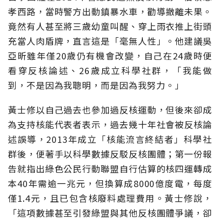
孝西路，當時警方出動鎮暴水車，勸導撤離未果。
竟然有人甚至將三歲幼童叫醒、穿上雨衣推上街頭
充當人肉盾牌，直言這是「毫無人性」。他建議吳
亞昕雖年僅20歲仍有機會改變，自己在24歲時便
看穿反核論述、26歲成立科學社群，「我能做
到，不是因為我聰明，而是因為我努力。」
黃士修以自己過去也參加過反核運動，但後來卻成
為支持核能代表者表示，過去幾十年社會被反核論
述誤導，2013年成立「核能流言終結者」科學社
群後，便著手以科學數據反駁反核團體；第一份報
告就指出綠色公民行動聯盟自行估算的核四運轉成
本40年需逾一兆元，但換算成8000億度電，每度
僅1.4元，且已包含核廢料處理費用。黃士修說，
「這項數據甚至引發綠盟與其他反核團體爭議，卻