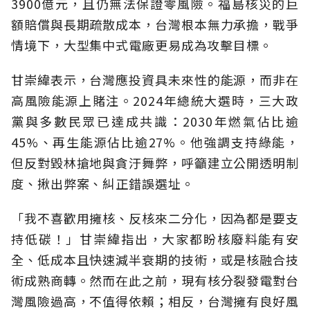
3900億元，且仍無法保證零風險。福島核災的巨
額賠償與長期疏散成本，台灣根本無力承擔，戰爭
情境下，大型集中式電廠更易成為攻擊目標。
甘崇緯表示，台灣應投資具未來性的能源，而非在
高風險能源上賭注。2024年總統大選時，三大政
黨與多數民眾已達成共識：2030年燃氣佔比逾
45%、再生能源佔比逾27%。他強調支持綠能，
但反對毀林搶地與貪汙舞弊，呼籲建立公開透明制
度、揪出弊案、糾正錯誤選址。
「我不喜歡用擁核、反核來二分化，因為都是要支
持低碳！」甘崇緯指出，大家都盼核廢料能有安
全、低成本且快速減半衰期的技術，或是核融合技
術成熟商轉。然而在此之前，現有核分裂發電對台
灣風險過高，不值得依賴；相反，台灣擁有良好風