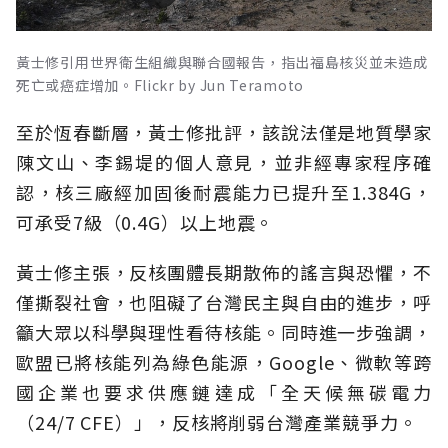
黃士修引用世界衛生組織與聯合國報告，指出福島核災並未造成
死亡或癌症增加。Flickr by Jun Teramoto
至於恆春斷層，黃士修批評，該說法僅是地質學家
陳文山、李錫堤的個人意見，並非經專家程序確
認，核三廠經加固後耐震能力已提升至1.384G，
可承受7級（0.4G）以上地震。
黃士修主張，反核團體長期散佈的謠言與恐懼，不
僅撕裂社會，也阻礙了台灣民主與自由的進步，呼
籲大眾以科學與理性看待核能。同時進一步強調，
歐盟已將核能列為綠色能源，Google、微軟等跨
國企業也要求供應鏈達成「全天候無碳電力
（24/7 CFE）」，反核將削弱台灣產業競爭力。