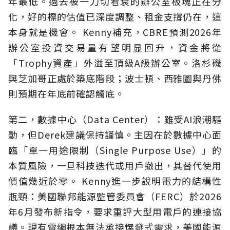
年最低。過去被一刀切看衰的辦公室板塊正在分
化，好的標的估值已深度調整、租金支撐仍在，這
本身就是機會。 Kenny補充，CBRE預測2026年
辦公室投資交易量有望明显回升，資金將從
「Trophy資產」外溢至頂級A級辦公室。洛杉磯
與芝加哥正處於築底階段；波士頓、西雅圖與丹佛
則預期在年底前確認觸底。
第二，數據中心（Data Center）：雖受AI浪潮驅
動，但Derek建議保持謹慎。主因在於數據中心面
臨「單一用途限制（Single Purpose Use）」的
本質風險，一旦科技迭代或用戶撤出，其替代使用
價值幾近於零。 Kenny進一步說明電力的結構性
瓶頸：美國聯邦能源監管委員會（FERC）於2026
年6月發布新指令，要求重評大型用電戶的連接協
議。現有電網根本無法承接爆發式需求，美國能源