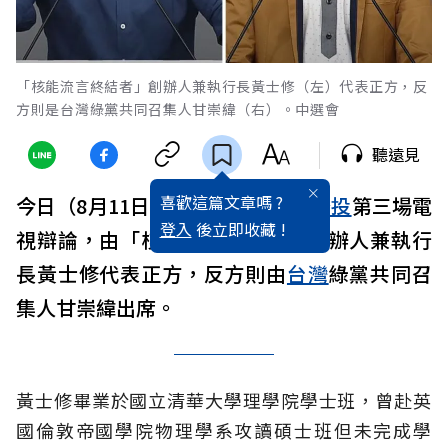
「核能流言終結者」創辦人兼執行長黃士修（左）代表正方，反
方則是台灣綠黨共同召集人甘崇緯（右）。中選會
聽遠見
喜歡這篇文章嗎 ?
今日（8月11日）舉行的核三延役
公投
第三場電
登入
後立即收藏 !
視辯論，由「核能流言終結者」創辦人兼執行
長黃士修代表正方，反方則由
台灣
綠黨共同召
集人甘崇緯出席。
黃士修畢業於國立清華大學理學院學士班，曾赴英
國倫敦帝國學院物理學系攻讀碩士班但未完成學