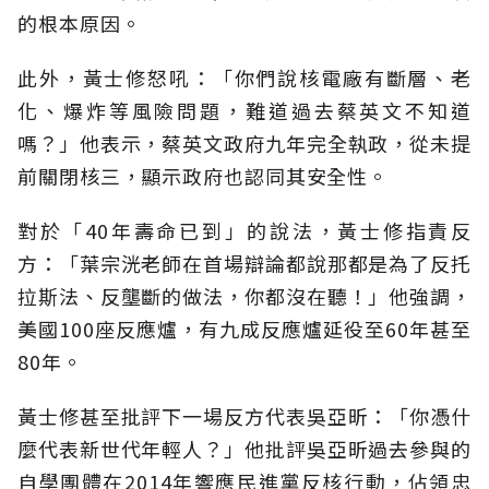
的根本原因。
此外，黃士修怒吼：「你們說核電廠有斷層、老
化、爆炸等風險問題，難道過去蔡英文不知道
嗎？」他表示，蔡英文政府九年完全執政，從未提
前關閉核三，顯示政府也認同其安全性。
對於「40年壽命已到」的說法，黃士修指責反
方：「葉宗洸老師在首場辯論都說那都是為了反托
拉斯法、反壟斷的做法，你都沒在聽！」他強調，
美國100座反應爐，有九成反應爐延役至60年甚至
80年。
黃士修甚至批評下一場反方代表吳亞昕：「你憑什
麼代表新世代年輕人？」他批評吳亞昕過去參與的
自學團體在2014年響應民進黨反核行動，佔領忠