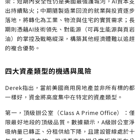
架：短期內安全性仍是美國最強護城河，AI資本支
出持續點火；中期隨製造業回流的就業與投資逐步
落地，將轉化為工業、物流與住宅的實質需求；長
期則憑藉AI技術領先、對能源（可再生能源與頁岩
油）的掌控及戰略縱深，構築其他經濟體難以追趕
的複合優勢。
四大資產類型的機遇與風險
Derek指出，當前美國商用房地產並非所有標的都
一樣好，資金將高度集中在特定的資產類型。
第一，頂級辦公室（Class A Prime Office）：僅
限最好地段的頂級品質。數據顯示，A級辦公室淨
吸納量已轉正、分租供給下降，且建設管線處於十