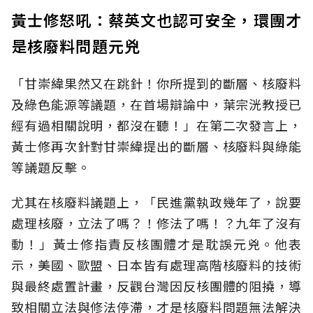
黃士修怒吼：蔡英文也認可安全，環團才
是核廢料問題元兇
「甘崇緯果然又在跳針！你所提到的斷層、核廢料
及綠色能源等議題，在首場辯論中，葉宗洸教授已
經有過相關說明，都沒在聽！」在第二次發言上，
黃士修再次針對甘崇緯提出的斷層、核廢料與綠能
等議題反擊。
尤其在核廢料議題上，「民進黨執政幾年了，說要
處理核廢，立法了嗎？！修法了嗎！？九年了沒有
動！」黃士修指責反核團體才是耽誤元兇。他表
示，美國、歐盟、日本皆有處理高階核廢料的技術
與最終處置計畫，反觀台灣因反核團體的阻撓，導
致相關立法與修法停滯，才是核廢料問題無法解決