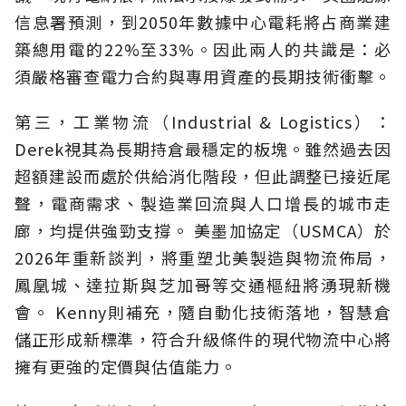
信息署預測，到2050年數據中心電耗將占商業建
築總用電的22%至33%。因此兩人的共識是：必
須嚴格審查電力合約與專用資產的長期技術衝擊。
第三，工業物流（Industrial & Logistics）：
Derek視其為長期持倉最穩定的板塊。雖然過去因
超額建設而處於供給消化階段，但此調整已接近尾
聲，電商需求、製造業回流與人口增長的城市走
廊，均提供強勁支撐。 美墨加協定（USMCA）於
2026年重新談判，將重塑北美製造與物流佈局，
鳳凰城、達拉斯與芝加哥等交通樞紐將湧現新機
會。 Kenny則補充，隨自動化技術落地，智慧倉
儲正形成新標準，符合升級條件的現代物流中心將
擁有更強的定價與估值能力。