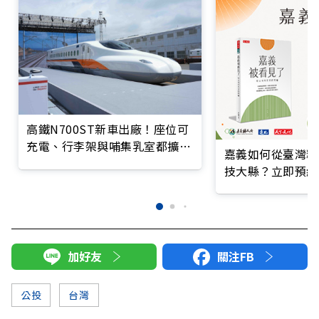
高鐵N700ST新車出廠！座位可
充電、行李架與哺集乳室都擴
嘉義如何從臺灣糧
大，上線時程、設施一次看
技大縣？立即預約
加好友
關注FB
公投
台灣