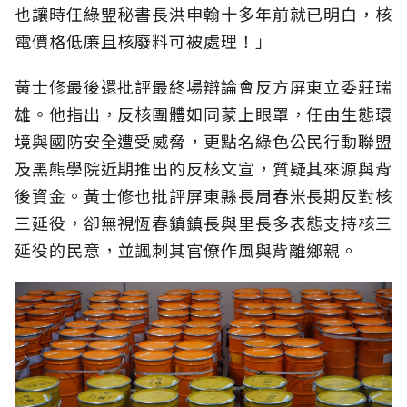
也讓時任綠盟秘書長洪申翰十多年前就已明白，核
電價格低廉且核廢料可被處理！」
黃士修最後還批評最終場辯論會反方屏東立委莊瑞
雄。他指出，反核團體如同蒙上眼罩，任由生態環
境與國防安全遭受威脅，更點名綠色公民行動聯盟
及黑熊學院近期推出的反核文宣，質疑其來源與背
後資金。黃士修也批評屏東縣長周春米長期反對核
三延役，卻無視恆春鎮鎮長與里長多表態支持核三
延役的民意，並諷刺其官僚作風與背離鄉親。