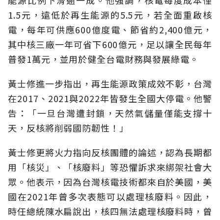
能源比例下滑逾一成。他強調，核電每度成本僅
1.5元，遠低於再生能源的5.5元，若全面重啟核
電，每年可供應600億度電、節省約2,400億元，
其中核三廠一年可省下600億元，足以讓全民每年
普發1萬元，並用於健全台電財務與發展綠電。
黃士修進一步指出，再生能源政策成效不彰，台灣
在2017、2021與2022年皆發生全國大停電。他警
告：「一旦台灣遭封鎖，天然氣儲量僅能支撐十
天，反核將削弱國防韌性！」
黃士修更將火力指向反核團體的論述，認為長期都
用「核災」、「核廢料」等恐懼訴求來綁架社會大
眾。他表示，因為台灣核電技術都來自於美國，美
國在2021年曾多次表態可以處理核廢料。因此，
時任總統陳水扁說出，核四無法處理核廢料時，曾