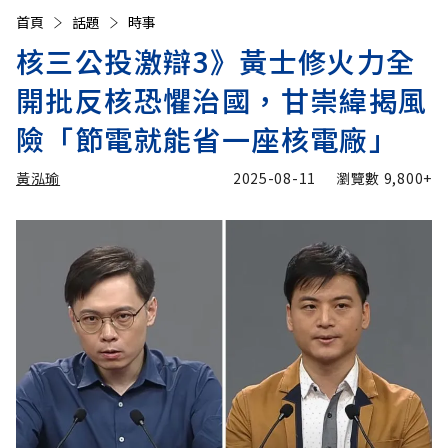
首頁
話題
時事
核三公投激辯3》黃士修火力全
開批反核恐懼治國，甘崇緯揭風
險「節電就能省一座核電廠」
黃泓瑜
2025-08-11
瀏覽數
9,800+