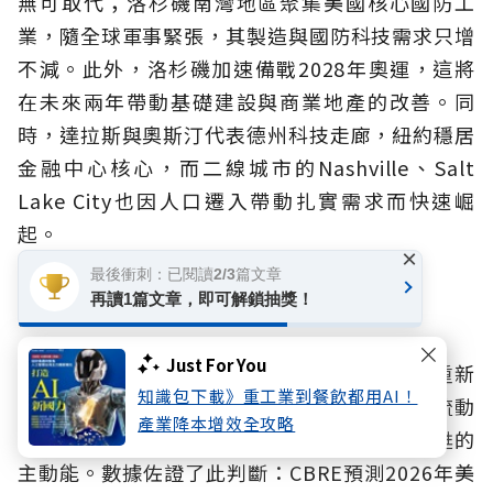
無可取代；洛杉磯南灣地區聚集美國核心國防工
業，隨全球軍事緊張，其製造與國防科技需求只增
不減。此外，洛杉磯加速備戰2028年奧運，這將
在未來兩年帶動基礎建設與商業地產的改善。同
時，達拉斯與奧斯汀代表德州科技走廊，紐約穩居
金融中心核心，而二線城市的Nashville、Salt
Lake City也因人口遷入帶動扎實需求而快速崛
起。
×
最後衝刺：已閱讀2/3篇文章
再讀1篇文章，即可解鎖抽獎！
資金轉折點已至
Just For You
Derek指出，全球主權基金和私募股權基金正重新
知識包下載》重工業到餐飲都用AI！
配置美國商用不動產，市場已現「估值築底、流動
產業降本增效全攻略
性復甦」的拐點，主流機構資金的回歸才是復甦的
主動能。數據佐證了此判斷：CBRE預測2026年美