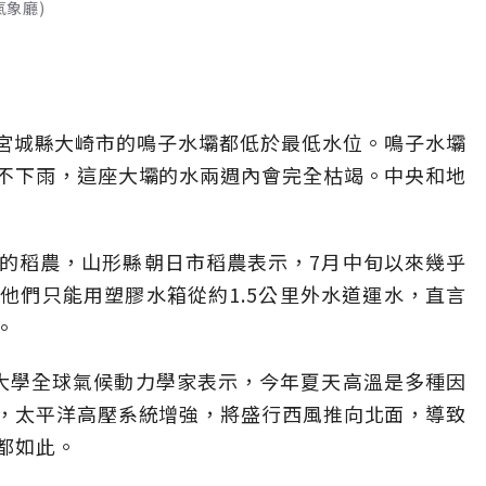
氣象廳)
及宮城縣大崎市的鳴子水壩都低於最低水位。鳴子水壩
不下雨，這座大壩的水兩週內會完全枯竭。中央和地
的稻農，山形縣朝日市稻農表示，7月中旬以來幾乎
他們只能用塑膠水箱從約1.5公里外水道運水，直言
。
大學全球氣候動力學家表示，今年夏天高溫是多種因
，太平洋高壓系統增強，將盛行西風推向北面，導致
都如此。