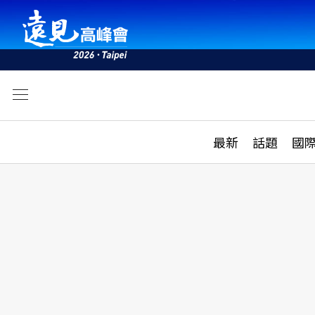
文
最新
最新
話題
國
雜誌目錄
活動
話題
AI
學堂
專題報導
科技
教育
遠見ON AIR
影音
合作