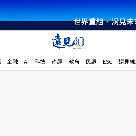
世界重組・洞見未
章
特輯
文章
大學升學、職涯攻略
遠
際
金融
AI
科技
產經
教育
民調
ESG
遠見線
國際
更
縣市施政調查全解析
金融
單
民調
產經
電
好享生活
獨
專欄