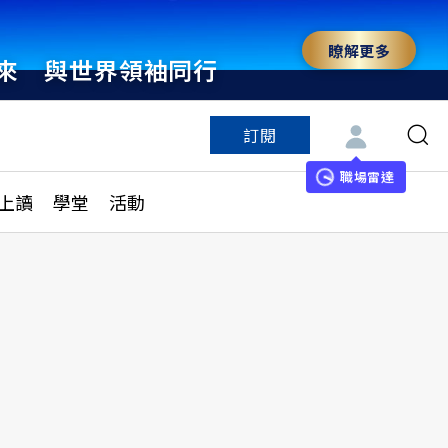
瞭解更多
來 與世界領袖同行
訂閱
特色頻道
訂閱
見線上讀
ESG遠見
職場雷達
上讀
學堂
活動
多訂閱方案
城市學
刊購買
健康遠見
子報訂閱
華人精英論壇
享知識包
領導影響力學院