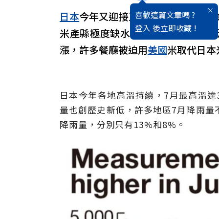
喜歡這篇文章嗎 ?
日本
今年又迎接又熱又少雨的夏天，
登入
後立即收藏 !
米產縣極度缺水，科學家預估8月
漲，許多餐廳被迫用
美國
米取代日本
日本今年各地高溫持續，7月最高溫達3
量也創歷史新低，許多地區7月降雨量
降雨量，分別只有13%和8%。