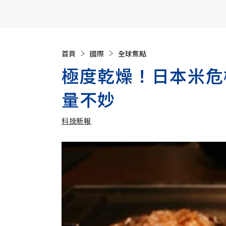
【遠見40週年慶】訂《遠見》贈實用家電3選1+暢銷好
首頁
國際
全球焦點
極度乾燥！日本米危
量不妙
科技新報
加入追蹤
科技新報