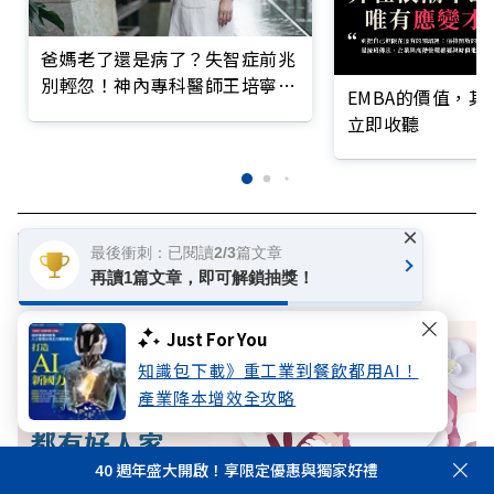
爸媽老了還是病了？失智症前兆
別輕忽！神內專科醫師王培寧呼
EMBA的價值，
籲把握大腦黃金期
立即收聽
×
超高齡社會
失智
照護
最後衝刺：已閱讀2/3篇文章
再讀1篇文章，即可解鎖抽獎！
Just For You
知識包下載》重工業到餐飲都用AI！
產業降本增效全攻略
40 週年盛大開啟！享限定優惠與獨家好禮