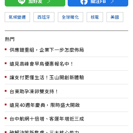
加好友
關注FB
氣候變遷
西班牙
全球暖化
核電
美國
熱門
供應鏈重組，企業下一步怎麼佈局
遠見高峰會早鳥優惠報名中！
讓支付更懂生活！玉山開創新體驗
台東助孕凍卵雙支持！
遠見40週年慶典，限時盛大開啟
台中航網十倍增、客運年增近三成
破解決策新焦慮，三大核心能力