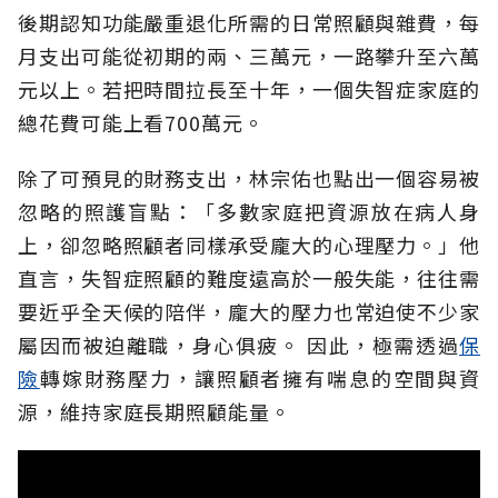
後期認知功能嚴重退化所需的日常照顧與雜費，每
月支出可能從初期的兩、三萬元，一路攀升至六萬
元以上。若把時間拉長至十年，一個失智症家庭的
總花費可能上看700萬元。
除了可預見的財務支出，林宗佑也點出一個容易被
忽略的照護盲點：「多數家庭把資源放在病人身
上，卻忽略照顧者同樣承受龐大的心理壓力。」他
直言，失智症照顧的難度遠高於一般失能，往往需
要近乎全天候的陪伴，龐大的壓力也常迫使不少家
屬因而被迫離職，身心俱疲。
因此，極需透過
保
險
轉嫁財務壓力，讓照顧者擁有喘息的空間與資
源，維持家庭長期照顧能量。