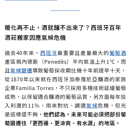
暖化再不止，酒就釀不出來了？西班牙百年
酒莊搬家因應氣候危機
過去40年來，
西班牙
最重要且產量最大的
葡萄酒
產區佩內德斯（Penedès）平均氣溫上升1℃，而
且
氣候變遷
導致葡萄採收期比幾十年前提早十天，
從1870年以來就在西班牙加泰隆尼亞釀酒的家族
企業Familia Torres，不只採用多種技術延緩葡萄
成熟，以保留適合釀酒的葡萄品質，另方面每年投
入利潤的11％，用來對抗、調適
氣候
危機，但光
是這樣還不夠，
他們認為，未來可能必須把部份葡
萄園遷往「更西邊、更涼爽、有水源」的地區。