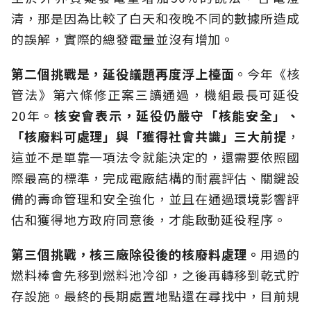
清，那是因為比較了白天和夜晚不同的數據所造成
的誤解，實際的總發電量並沒有增加。
第二個挑戰是，延役議題再度浮上檯面
。今年《核
管法》第六條修正案三讀通過，機組最長可延役
20年。
核安會表示，延役仍嚴守「核能安全」、
「核廢料可處理」與「獲得社會共識」三大前提
，
這並不是單靠一項法令就能決定的，還需要依照國
際最高的標準，完成電廠結構的耐震評估、關鍵設
備的壽命管理和安全強化，並且在通過環境影響評
估和獲得地方政府同意後，才能啟動延役程序。
第三個挑戰，核三廠除役後的核廢料處理。
用過的
燃料棒會先移到燃料池冷卻，之後再轉移到乾式貯
存設施。最終的長期處置地點還在尋找中，目前規