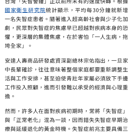
台灣「失智警鐘」正以前所未有的速度快轉。根據
國家衛生研究院
統計顯示，平均每30分鐘就新增
一名失智症患者。隨著進入超高齡社會與少子化加
劇，民眾對失智症的焦慮早已超越對疾病本身的恐
懼，更深層的集體焦慮，在於害怕「一人生病，拖
垮全家」。
安達人壽商品研發處資深副總林宗佑指出，一旦家
中長輩確診，往往意味著整個家庭都要重新調整生
活與工作安排，甚至迫使青壯年家屬必須放下手邊
工作投入照顧，進而引發難以承受的經濟與心理重
擔。
然而，許多人在面對疾病初期時，常將「失智症」
與「正常老化」混為一談，因而錯失失智症早期治
療與延緩退化的黃金時機。失智症前兆主要具備三