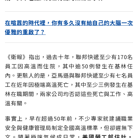
在喧囂的時代裡，你有多久沒有給自己的大腦一次
優雅的重啟了？
《衛報》指出，過去十年，聯邦快遞至少有170名
員工因高溫而住院，其中逾50例發生在基林任
內。更駭人的是，亞馬遜與聯邦快遞至少有七名員
工在近年因極端高溫死亡，其中至少三例發生在基
林在職期間，兩家公司均否認這些死亡與工作、高
溫有關。
事實上，早在超過50年前，不少專家就建議職業
安全與健康管理局制定全國高溫標準，但卻遲無下
文。隨著極端氣候成日常，
美國勞工部估計，