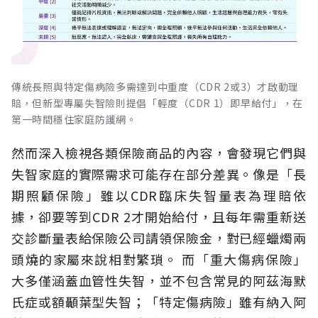
傳統長照與特定傷病險多需達到中重度（CDR 2或3）才啟動理
賠，但新型專屬失智險則提倡「輕度（CDR 1）即早給付」，在
第一時間穩住家庭防護網。
然而深入檢視各類保險商品的內容，會發現它們與
失智家庭的實際需求可能存在部分差異。像是「長
期照顧保險」雖以CDR臨床失智量表為理賠依
據，卻要等到CDR 2才開始給付，且每年需重新送
交診斷量表給保險公司請領保險金，對已經蠟燭兩
頭燒的家屬來說相對繁瑣。
而「重大傷病保險」
大多僅涵蓋血管性失智，並不包含常見的阿茲海默
氏症或額顳葉型失智；「特定傷病險」雖有納入阿