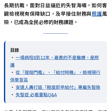
長期抗戰。面對日益逼近的失智海嘯，如何客
觀檢視現有保障缺口，及早接住財務與
照護
風
險，已成為全民必修的財務課題。
目錄
•
一場病程8到12年，最貴的不是醫療，是照
護
•
從「理賠門檻」、「給付時機」，檢視現行
保單盲區
•
安達人壽打造「輕度即早給付」專屬失智險
•
失智症 必看重點Q&A