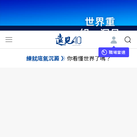
世界重
組・洞見
未來 與
世界領袖
職場雷達
練就底氣沉澱
你看懂世界了嗎？
同行