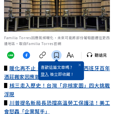
Familia Torres因應氣候暖化，未來可能將部份葡萄園遷往更西
邊地區。取自Familia Torres官網
聽遠見
喜歡這篇文章嗎 ?
▋
暖化再不止，酒就釀不出來了？西班牙百年
登入
後立即收藏 !
酒莊搬家因應氣候危機
▋
核三走入歷史！台灣「非核家園」四大挑戰
浮現
▋
川普提名新局長恐擋高溫勞工保護法！美工
會怒轟「企業幫手」