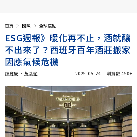
首頁
國際
全球焦點
ESG週報》暖化再不止，酒就釀
不出來了？西班牙百年酒莊搬家
因應氣候危機
陳育晟
、
黃泓瑜
2025-05-24
瀏覽數
450+