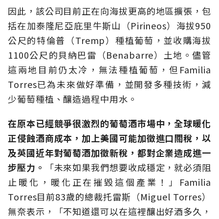
因此，該公司目前正在向海拔更高的地區擴張，包
括在加泰隆尼亞庇里牛斯山（Pirineos）海拔950
公尺的特倫普（Tremp）種植葡萄，並收購海拔
1100公尺的貝納巴雷（Benabarre）土地。儘管
這兩地目前仍太冷，無法種植葡萄，但Familia
Torres已為未來做好準備，並開發多種技術，減
少葡萄種植、釀造過程中用水。
在原本已經競爭很激烈的葡萄酒市場中，全球暖化
正侵蝕酒商成本，加上美國可能加徵進口關稅，以
及英國近年對葡萄酒加徵新稅，都對企業造成進一
步壓力。
「未來如果我們想要收成穩定，就必須阻
止暖化，暖化正在摧毀這個產業！」Familia
Torres目前83歲的總裁托雷斯（Miguel Torres）
無奈表示，「不知
道還可以在這裡釀出好酒多久，