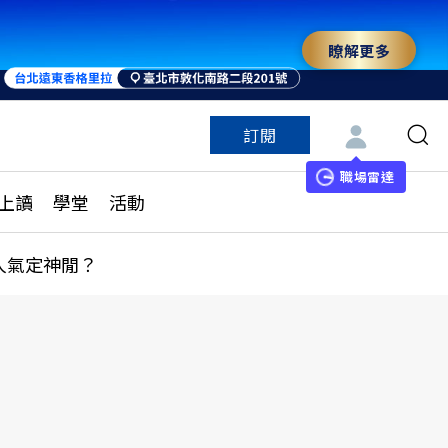
瞭解更多
訂閱
特色頻道
訂閱
見線上讀
ESG遠見
職場雷達
上讀
學堂
活動
多訂閱方案
城市學
刊購買
健康遠見
人氣定神閒？
子報訂閱
華人精英論壇
享知識包
領導影響力學院