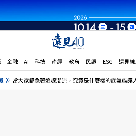
章
特輯
文章
大學升學、職涯攻略
遠
際
金融
AI
科技
產經
教育
民調
ESG
遠見線
國際
更
縣市施政調查全解析
金融
單
民調
澱
當大家都急著追趕潮流，究竟是什麼樣的底氣能讓
產經
電
好享生活
獨
專欄