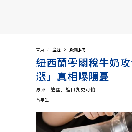
【遠見40週年慶】訂《遠見》贈實用家電3選1+暢銷好
首頁
產經
消費服務
紐西蘭零關稅牛奶攻
漲」真相曝隱憂
原來「這國」進口乳更可怕
萬年生
加入追蹤
萬年生