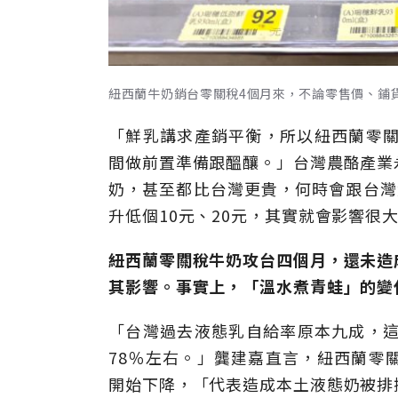
紐西蘭牛奶銷台零關稅4個月來，不論零售價、鋪
「鮮乳講求產銷平衡，所以紐西蘭零關
間做前置準備跟醞釀。」台灣農酪產業
奶，甚至都比台灣更貴，何時會跟台灣
升低個10元、20元，其實就會影響很
紐西蘭零關稅牛奶攻台四個月，還未造
其影響。事實上，「溫水煮青蛙」的變
「台灣過去液態乳自給率原本九成，這
78％左右。」龔建嘉直言，紐西蘭零
開始下降，「代表造成本土液態奶被排