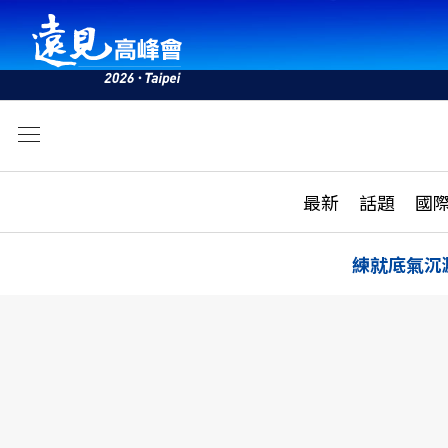
文
最新
最新
話題
國
雜誌目錄
活動
話題
AI
練就底氣沉
學堂
專題報導
科技
教育
遠見ON AIR
影音
合作