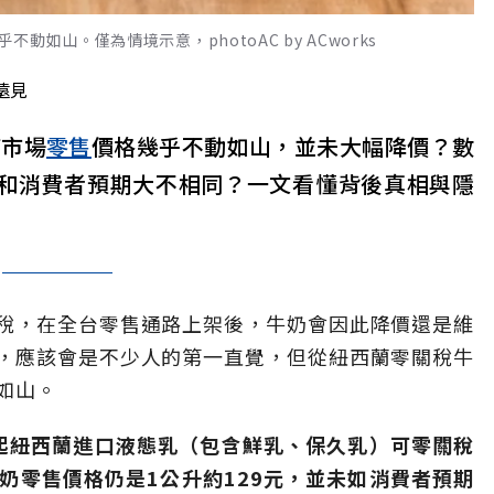
如山。僅為情境示意，photoAC by ACworks
遠見
何市場
零售
價格幾乎不動如山，並未大幅降價？數
何和消費者預期大不相同？一文看懂背後真相與隱
稅，在全台零售通路上架後，牛奶會因此降價還是維
，應該會是不少人的第一直覺，但從紐西蘭零關稅牛
如山。
年起紐西蘭進口液態乳（包含鮮乳、保久乳）可零關稅
奶零售價格仍是1公升約129元，並未如消費者預期