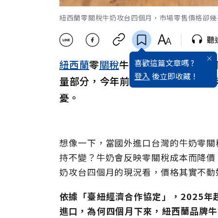
紐西蘭零關稅牛奶攻台四個月，市場零售價格卻幾乎不動
聽
喜歡這篇文章嗎 ?
紐西蘭
零
關稅
牛奶攻台四個月，為
登入
後立即收藏 !
量部分，今年前3月不增反降？為
憂。
想像一下，當國外進口台灣的牛奶零關
持不變？牛奶會反映零關稅成本而降價
奶攻台四個月的現況看，價格其實不動
依據「臺紐經濟合作協定」，2025
進口，為何四個月下來，紐西蘭品牌牛