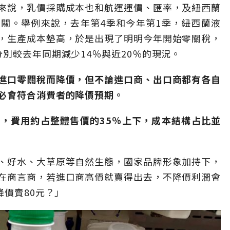
來說，乳價採購成本也和航運運價、匯率，及紐西蘭
關。舉例來說，去年第4季和今年第1季，紐西蘭液
，生產成本墊高，於是出現了明明今年開始零關稅，
別較去年同期減少14％與近20％的現況。
進口零關稅而降價，但不論進口商、出口商都有各自
必會符合消費者的降價預期。
，費用約占整體售價的35％上下，成本結構占比並
、好水、大草原等自然生態，國家品牌形象加持下，
在商言商，若進口商高價就賣得出去，不降價利潤會
降價賣80元？」