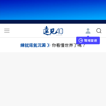
職場雷達
練就底氣沉澱
你看懂世界了嗎？