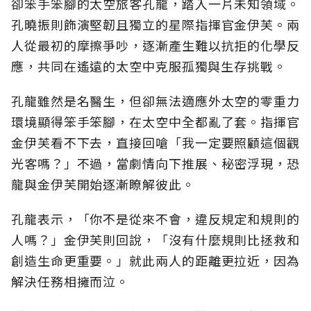
卻笨手笨腳的太空旅客孔龍，踏入一片未知領域。
孔曉振則飾演堅韌且獨立的星際指揮官金伊芙。兩
人從最初的摩擦爭吵，逐漸產生難以抗拒的化學反
應，共同在遙遠的太空中克服孤獨與生存挑戰。
孔龍雖然是名醫生，但卻無法適應外太空的零重力
環境顯得笨手笨腳，在太空中全都亂了套。指揮官
金伊芙看不下去，直接回嗆「我一定要照顧這個觀
光客嗎？」不過，當劇情向下推展、秘密浮現，恐
龍與金伊芙開始逐漸瞭解彼此。
孔龍表示，「你不是從來不會，違反規定和規則的
人嗎？」金伊芙則回說，「沒有什麼規則比拯救和
創造生命更重要。」就此兩人的距離更拉近，因為
解決任務相擁而泣。