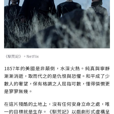
《馴荒記》。Netflix
1857年的美國是非顛倒，水深火熱。純真與寧靜
漸漸消逝，取而代之的是仇恨與恐懼。和平成了少
數人的奢望，保有格調之人屈指可數，懂得憐憫更
是寥寥無幾。
在這片殘酷的土地上，沒有任何安身立命之處，唯
一的目標就是生存。《馴荒記》以戲劇形式虛構呈