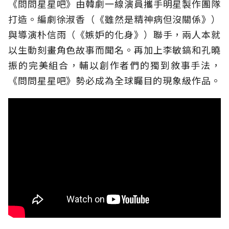
《問問星星吧》由韓劇一線演員攜手明星製作團隊
打造。編劇徐淑香（《雖然是精神病但沒關係》）
與導演朴信雨（《嫉妒的化身》）聯手，兩人本就
以生動刻畫角色故事而聞名。再加上李敏鎬和孔曉
振的完美組合，輔以創作者們的獨到敘事手法，
《問問星星吧》勢必成為全球矚目的現象級作品。