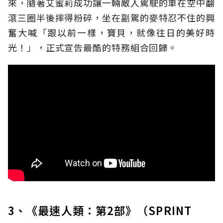
來，隨著艾蜜莉成功讓一輛敵人駕駛的車在空中翻
滾三圈半後摔得粉碎，坐在副駕的麥特忍不住的興
奮大喊「跟以前一樣，寶貝，就像往日的美好時
光！」，正式宣告最酷的特務組合回歸。
3、《最速人類：第2部》（SPRINT