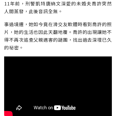
11年前，刑警凱特唐納文深愛的未婚夫喬許突然
人間蒸發，此後音訊全無。
事過境遷，她如今竟在滑交友軟體時看到喬許的照
片，她的生活也因此天翻地覆。喬許的出現讓她不
得不再次追查父親遇害的謎團，找出過去深埋已久
的祕密。