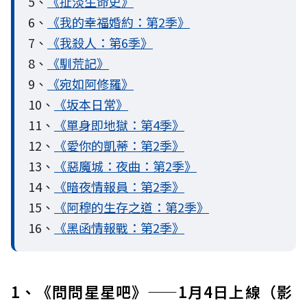
5、
《扯淡生命史》
6、
《我的幸福婚約：第2季》
7、
《我殺人：第6季》
8、
《馴荒記》
9、
《宛如阿修羅》
10、
《坂本日常》
11、
《單身即地獄：第4季》
12、
《愛你的凱蒂：第2季》
13、
《惡魔城：夜曲：第2季》
14、
《暗夜情報員：第2季》
15、
《阿穆的生存之道：第2季》
16、
《黑函情報戰：第2季》
1、《問問星星吧》——1月4日上線（影