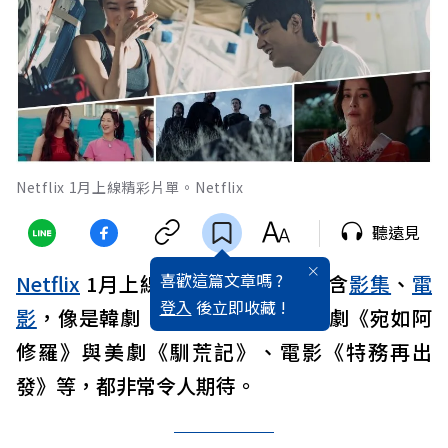
Netflix 1月上線精彩片單。Netflix
聽遠見
喜歡這篇文章嗎 ?
Netflix
1月上線必看片單出爐，包含
影集
、
電
登入
後立即收藏 !
影
，像是韓劇《問問星星吧》、日劇《宛如阿
修羅》與美劇《馴荒記》、電影《特務再出
發》等，都非常令人期待。