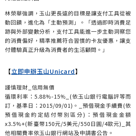
林榮華強調，玉山更長遠的目標是讓支付工具從被
動回饋，進化為「主動預測」。「透過即時消費足
跡與外部變數分析，支付工具能進一步主動洞察您
的消費偏好，精準推薦符合習慣的卡友優惠，讓支
付體驗真正升級為消費者的生活顧問。」
【
立即申辦玉山Unicard
】
謹慎理財_信用無價
循環利率：5.88%-15%_(依玉山銀行電腦評等而
訂，基準日：2015/09/01)。_預借現金手續費(依
預借現金約定結付幣別區分)：預借現金金額
x3.5%+(新臺幣150元/5美元/550日圓/4歐元)_其
他相關費率依玉山銀行網站及申請書公告。