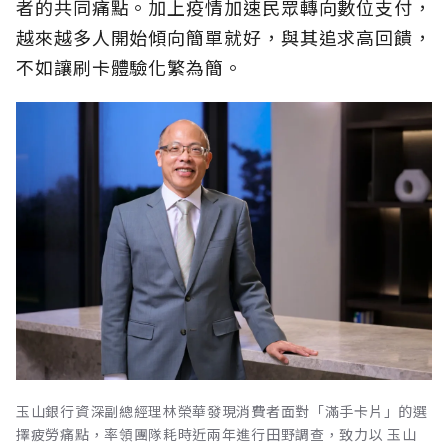
者的共同痛點。加上疫情加速民眾轉向數位支付，
越來越多人開始傾向簡單就好，與其追求高回饋，
不如讓刷卡體驗化繁為簡。
玉山銀行資深副總經理林榮華發現消費者面對「滿手卡片」的選
擇疲勞痛點，率領團隊耗時近兩年進行田野調查，致力以 玉山