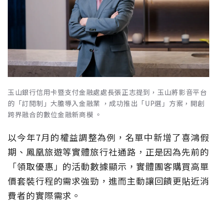
玉山銀行信用卡暨支付金融處處長張正志提到，玉山將影音平台
的「訂閱制」大膽導入金融業 ，成功推出「UP選」方案，開創
跨界融合的數位金融新商模 。
以今年7月的權益調整為例，名單中新增了喜鴻假
期、鳳凰旅遊等實體旅行社通路，正是因為先前的
「領取優惠」的活動數據顯示，實體團客購買高單
價套裝行程的需求強勁，進而主動讓回饋更貼近消
費者的實際需求。