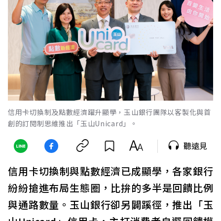
信用卡切換制及點數經濟躍升顯學，玉山銀行團隊以客製化與首
創的訂閱制思維推出「玉山Unicard」。
聽遠見
信用卡切換制與點數經濟已成顯學，各家銀行
紛紛搶進布局生態圈，比拚的多半是回饋比例
與通路數量。玉山銀行卻另闢蹊徑，推出「玉