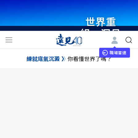
世界重
組・洞見
未來 與
世界領袖
職場雷達
練就底氣沉澱
你看懂世界了嗎？
同行