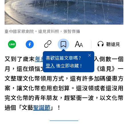
臺中國家歌劇院。遠見資料照，張智傑攝
聽遠見
喜歡這篇文章嗎 ?
又到了歲末
年終
，113
文化幣
也進入倒數一個
登入
後立即收藏 !
月，還在煩惱文化幣要怎麼花嗎？《遠見》一
文整理文化幣領用方式，還有許多加碼優惠方
案，讓文化幣愈用愈划算。還沒領或者還沒用
完文化幣的青年朋友，趕緊衝一波，以文化幣
過個「文藝
聖誕節
」！