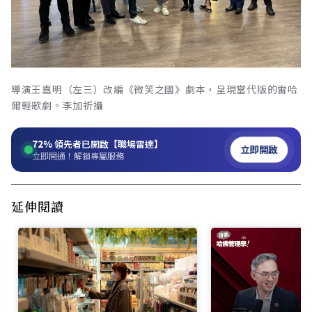
導演王嘉明（左三）改編《微笑之國》劇本，呈現當代版的雷哈
爾輕歌劇。李加祈攝
72%
領先者已開啟【職場雷達】
立即開啟
立即開通！解鎖專屬服務
延伸閱讀