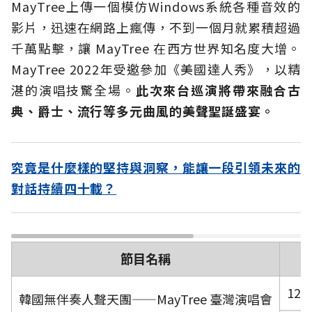
MayTree上傳一個模仿Windows系統各種音效的
影片，迅速在網路上瘋傳，不到一個月就累積超過
千萬點擊，讓 MayTree 在西方世界知名度大增。
MayTree 2022年受邀參加《美國達人秀》，以精
湛的演唱技驚全場。
此次來台巡演將帶來融合古
典、爵士、流行等多元曲風的美聲聖誕盛宴。
究竟是什麼樣的堅持與洞察，能讓一段引領未來的
對話持續四十載？
節目名稱
12/
韓國無伴奏人聲天團——MayTree 臺灣演唱會