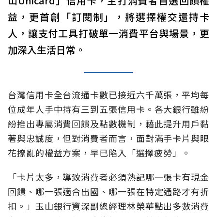
山Unicard」信用卡，主打消費者自選回饋權
益，更首創「訂閱制」，將選擇權交還持卡
人，讓支付工具打破單一消費平台與場景，更
加深入生活日常。
台灣信用卡全台流通卡數已接近六千萬張，平均每
位成年人手中持有三到五張信用卡。各大銀行雖紛
紛推出專屬消費回饋及點數機制，藉此提升用戶黏
著與忠誠度，但對消費者而言，面對滿手卡片與眼
花撩亂的權益方案，早已陷入「選擇疲勞」。
「卡片太多，導致消費者必須熟記哪一張卡有現金
回饋、哪一張適合出國、哪一張在特定通路才有折
扣。」玉山銀行資深副總經理林榮華點出多數消費