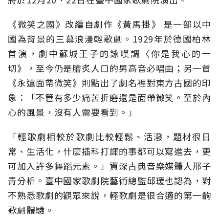
《微笑之國》改編自劇作《黃馬掛》 是一部以中
國為背景的三幕浪漫輕歌劇。1929年於德國柏林
首演，劇中蘇城王子的詠嘆調〈你是我心的一
切》，至今仍是膾炙人口的男高音必唱曲；另一首
《永遠面帶微笑》則點出了劇名裡對東方古國的印
象：「不管有多少痛苦折磨還是面帶微笑。至於內
心的風景，沒有人需要看到。」
「輕歌劇相較於歌劇比較輕鬆、活潑，題材很日
常、生活化，什麼插科打諢的事都可以寫進去，更
可加入許多舞蹈元素。」資深古典音樂媒體人邢子
青分析。臺中國家歌劇院藝術總監邱瑗也認為，對
不熟悉歌劇的觀眾來說，輕歌劇是很合適的第一齣
歌劇體驗。