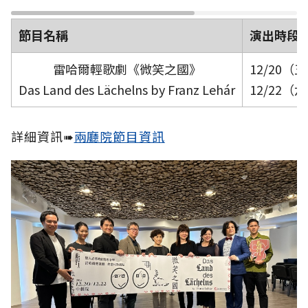
節目名稱
演出時段
雷哈爾輕歌劇《微笑之國》
12/20（五
Das Land des Lächelns
by Franz Lehár
12/22（六
詳細資訊➠
兩廳院節目資訊