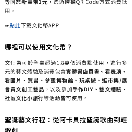
等同於新臺幣1
元
，透過掃描QR Code方式消費抵
用。
➠
點此
下載文化幣APP
哪裡可以使用文化幣？
文化幣可於全臺超過1.8萬個消費點使用，進行多
元的藝文體驗及消費包含
實體書店買書、看表演、
看國片、買書、參觀博物館、玩桌遊、逛市集
/
展
會買文創工藝品
，以及參加
手作
DIY
、藝文體驗、
社區文化小旅行
等活動皆可使用。
聖誕藝文行程：從阿卡貝拉聖誕歌曲到輕
歌劇