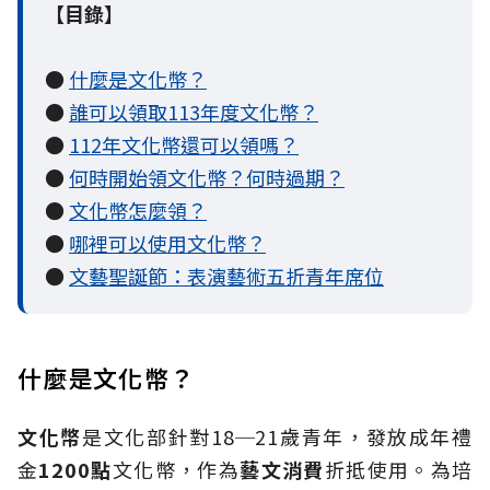
【目錄】
●
什麼是文化幣？
●
誰可以領取113年度文化幣？
●
112年文化幣還可以領嗎？
●
何時開始領文化幣？何時過期？
●
文化幣怎麼領？
●
哪裡可以使用文化幣？
●
文藝聖誕節：表演藝術五折青年席位
什麼是文化幣？
文化幣
是文化部針對18─21歲青年，發放成年禮
金
1200
點
文化幣，作為
藝文消費
折抵使用。為培