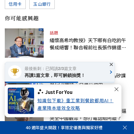
信用卡
玉山銀行
你可能感興趣
話題
緬懷高希均教授》天下哪有白吃的午
餐成絕響！聯合報前社長張作錦還原
「經典名言」由來
×
國際
最後衝刺：已閱讀2/3篇文章
川普對AI關鍵原料下重手！多晶矽課
再讀1篇文章，即可解鎖抽獎！
徵15％關稅，台灣也適用
Just For You
知識包下載》重工業到餐飲都用AI！
好享生活
產業降本增效全攻略
小品電影《給阿嬤的情書》，如何逼
哭全中國觀眾，想打電話給阿嬤？
40 週年盛大開啟！享限定優惠與獨家好禮