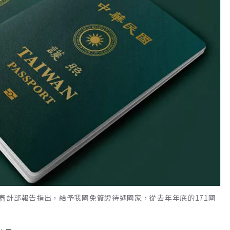
審計部報告指出，給予我國免簽證待遇國家，從去年年底的171國