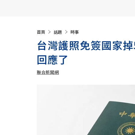
【遠見40週年慶】訂《遠見》贈實用家電3選1+暢銷好
首頁
話題
時事
台灣護照免簽國家掉
回應了
聯合新聞網
加入追蹤
聯合新聞網