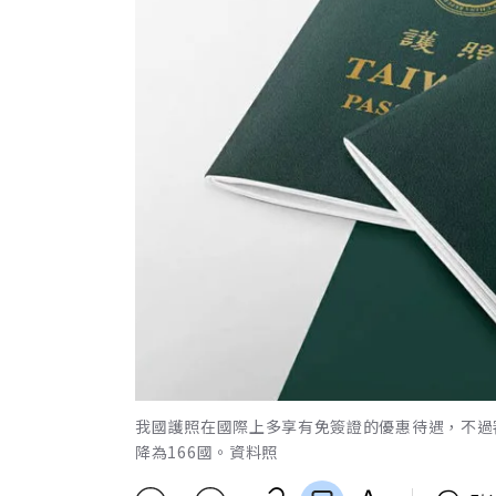
我國護照在國際上多享有免簽證的優惠待遇，不過
降為166國。資料照