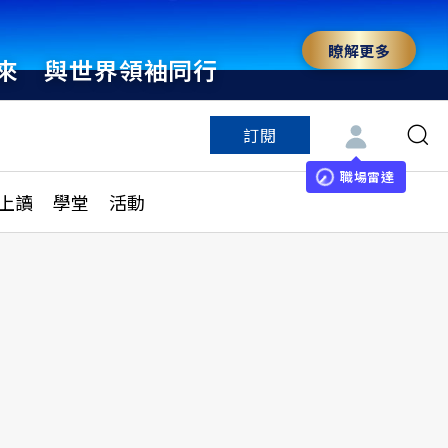
瞭解更多
來 與世界領袖同行
訂閱
特色頻道
訂閱
見線上讀
ESG遠見
職場雷達
上讀
學堂
活動
多訂閱方案
城市學
刊購買
健康遠見
子報訂閱
華人精英論壇
享知識包
領導影響力學院