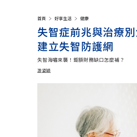
首頁
好享生活
健康
失智症前兆與治療別
建立失智防護網
失智海嘯來襲！鉅額財務缺口怎麼補？
游姿穎
加入追蹤
游姿穎