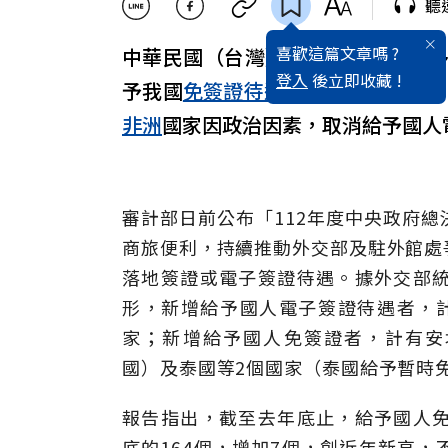
聽
喜歡這篇文章嗎 ?
中華民國（台灣）
護照
在國際上享
登入
後立即收藏 !
予我國
免簽證待遇
國家，從去年年底
非洲
國家因政治因素，取消給予國人
審計部日前公布「112年度中央政府
商旅便利，持續推動外交部及駐外館處
落地簽證或電子簽證待遇。據外交部統計
形，新增給予國人電子簽證待遇者，
家；新增給予國人免簽證者，計有安地卡及
國）及泰國等2個國家（泰國給予暫時免簽
報告指出，截至去年底止，給予國人免簽
底的164個，增加7個，創近年新高，