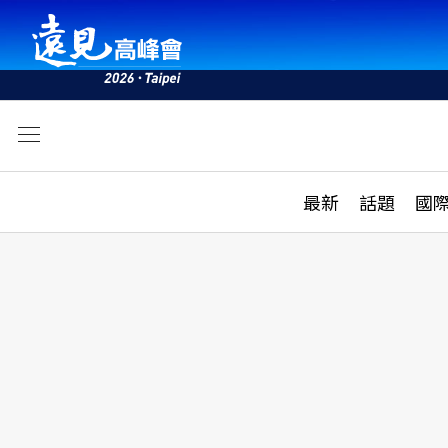
文
最新
最新
話題
國
雜誌目錄
活動
話題
AI
學堂
專題報導
科技
教育
遠見ON AIR
影音
合作