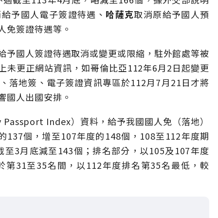
消給予國人電子簽證待遇、
哈薩克
取消原給予國人預
人免簽證待遇等。
給予國人簽證待遇取消或變更或限縮，駐外館處等被
未更正網站資訊，如哥倫比亞112年6月2日起變更
落地簽、電子簽證資訊專區於112月7月21日才將
響國人出國安排。
Passport Index）資料，給予我國國人免（落地）
37個，增至107年度的148個，108至112年度期
截至3月底減至143個；排名部分，以105及107年度
第31至35名間，以112年度排名第35名最低，較