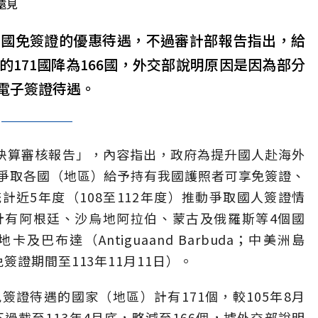
遠見
多國免簽證的優惠待遇，不過審計部報告指出，給
的171國降為166國，外交部說明原因是因為部分
電子簽證待遇。
總決算審核報告」，內容指出，政府為提升國人赴海外
爭取各國（地區）給予持有我國護照者可享免簽證、
近5年度（108至112年度）推動爭取國人簽證情
計有阿根廷、沙烏地阿拉伯、蒙古及俄羅斯等4個國
巴布達（Antiguaand Barbuda；中美洲島
證期間至113年11月11日）。
證待遇的國家（地區）計有171個，較105年8月
不過截至113年4月底，略減至166個，據外交部說明