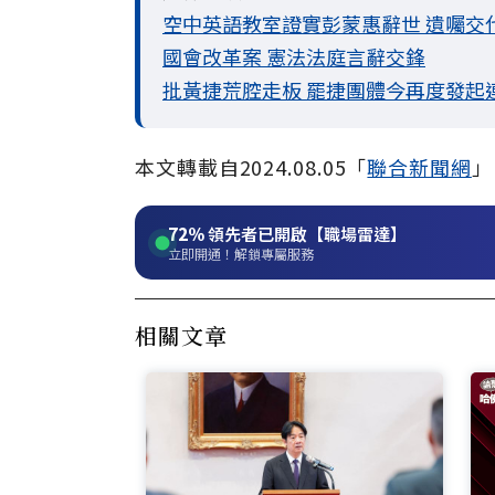
空中英語教室證實彭蒙惠辭世 遺囑交
國會改革案 憲法法庭言辭交鋒
批黃捷荒腔走板 罷捷團體今再度發起
本文轉載自2024.08.05「
聯合新聞網
」
72%
領先者已開啟【職場雷達】
立即開通！解鎖專屬服務
相關文章