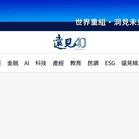
世界重組・洞見未
章
特輯
文章
大學升學、職涯攻略
遠
際
金融
AI
科技
產經
教育
民調
ESG
遠見線
國際
更
縣市施政調查全解析
金融
單
民調
產經
電
好享生活
獨
專欄