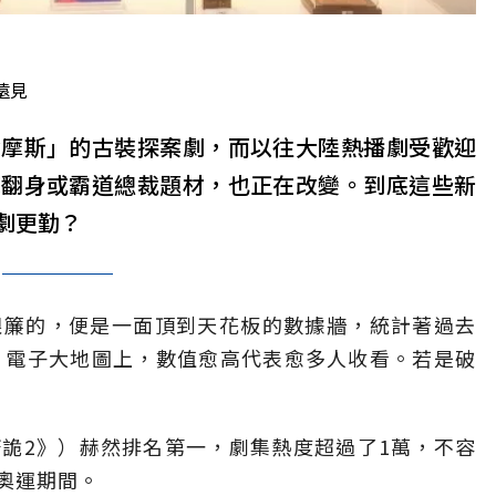
遠見
爾摩斯」的古裝探案劇，而以往大陸熱播劇受歡迎
底翻身或霸道總裁題材，也正在改變。到底這些新
劇更勤？
眼簾的，便是一面頂到天花板的數據牆，統計著過去
。電子大地圖上，數值愈高代表愈多人收看。若是破
詭2》）赫然排名第一，劇集熱度超過了1萬，不容
奧運期間。