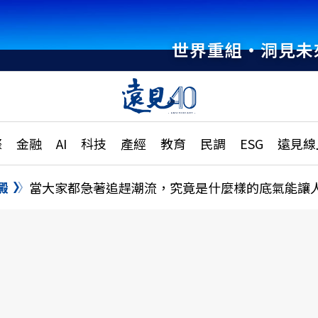
世界重組・洞見未
章
特輯
文章
大學升學、職涯攻略
遠
際
金融
AI
科技
產經
教育
民調
ESG
遠見線
國際
更
縣市施政調查全解析
金融
單
民調
澱
當大家都急著追趕潮流，究竟是什麼樣的底氣能讓
產經
電
好享生活
獨
專欄