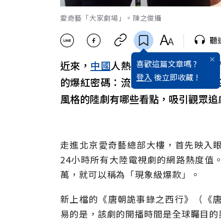
愛奇藝「大家劇場」。陳之俊攝
聽
喜歡這篇文章嗎 ?
近來，
中國
人熱衷於一部「唐朝福
登入
後立即收藏 !
的爆紅密碼：流量明星加女主角谷
風格的陸劇有哪些看點，吸引觀眾追
走進北京愛奇藝總部大樓，首先映入
24小時所有大陸電視劇的網路熱度值
萬，就可以稱為「現象級爆款」。
新上檔的《唐朝詭事錄之西行》（《唐
易的是，該劇的開播時間是全球矚目的