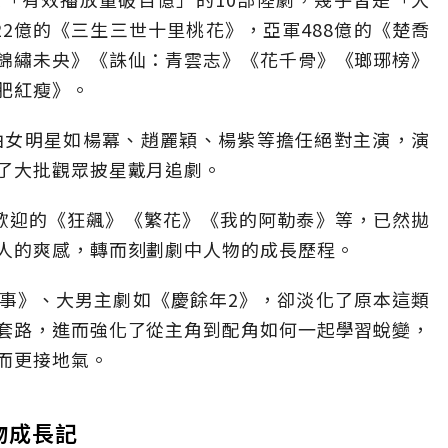
2億的《三生三世十里桃花》，亞軍488億的《楚喬
錦繡未央》《誅仙：青雲志》《花千骨》《瑯琊榜》
肥紅瘦》。
是由女明星如楊冪、趙麗穎、楊紫等擔任絕對主演，演
了大批觀眾披星戴月追劇。
大受歡迎的《狂飆》《繁花》《我的阿勒泰》等，已然拋
人的爽感，轉而刻劃劇中人物的成長歷程。
事》、大男主劇如《慶餘年2》，卻淡化了原本這類
套路，進而強化了從主角到配角如何一起學習蛻變，
而更接地氣。
物成長記