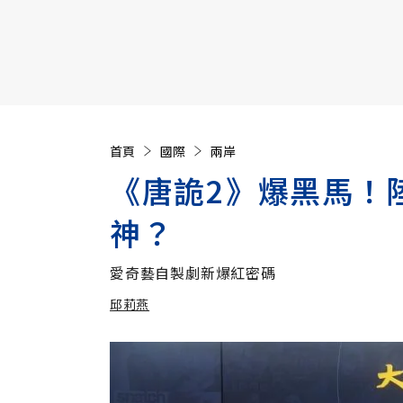
【遠見40週年慶】訂《遠見》贈實用家電3選1+暢銷好
首頁
國際
兩岸
《唐詭2》爆黑馬！
神？
愛奇藝自製劇新爆紅密碼
邱莉燕
加入追蹤
邱莉燕