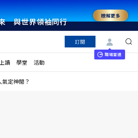
瞭解更多
來 與世界領袖同行
訂閱
特色頻道
訂閱
見線上讀
ESG遠見
職場雷達
上讀
學堂
活動
多訂閱方案
城市學
刊購買
健康遠見
人氣定神閒？
子報訂閱
華人精英論壇
享知識包
領導影響力學院