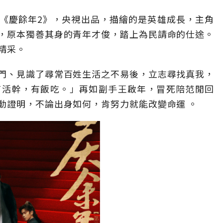
」《慶餘年2》，央視出品，描繪的是英雄成長，主角
，原本獨善其身的青年才俊，踏上為民請命的仕途。
精采。
門、見識了尋常百姓生活之不易後，立志尋找真我，
有活幹，有飯吃。」再如副手王啟年，冒死陪范閒回
動證明，不論出身如何，肯努力就能改變命運 。