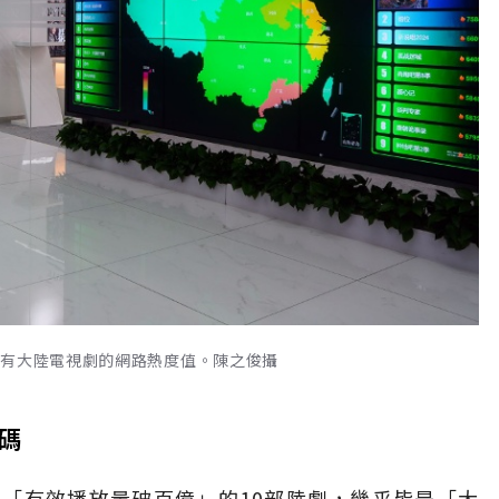
所有大陸電視劇的網路熱度值。陳之俊攝
碼
「有效播放量破百億」的10部陸劇，幾乎皆是「大