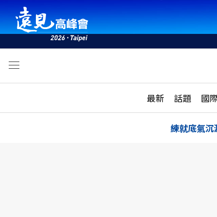
文
最新
最新
話題
國
雜誌目錄
活動
話題
AI
練就底氣沉
學堂
專題報導
科技
教育
遠見ON AIR
影音
合作