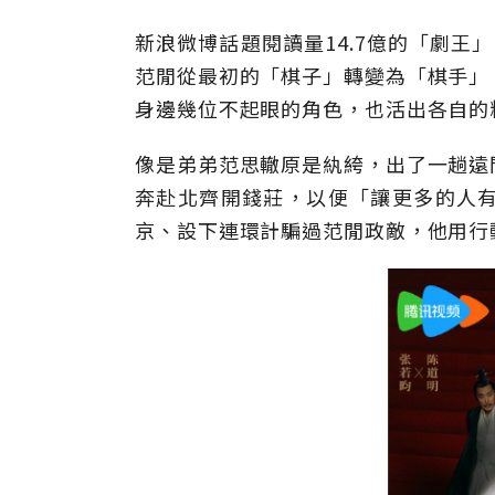
新浪微博話題閱讀量14.7億的「劇王
范閒從最初的「棋子」轉變為「棋手」
身邊幾位不起眼的角色，也活出各自的
像是弟弟范思轍原是紈絝，出了一趟遠
奔赴北齊開錢莊，以便「讓更多的人
京、設下連環計騙過范閒政敵，他用行