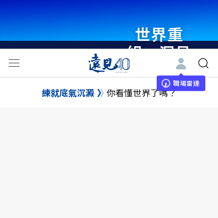
世界重
組・洞見
未來 與
世界領袖
職場雷達
練就底氣沉澱
你看懂世界了嗎？
同行