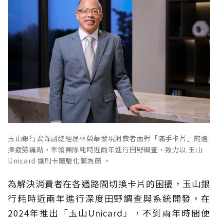
玉山銀行資深副總經理林榮華發現消費者面對「滿手卡片」的選
擇疲勞痛點，率領團隊耗時近兩年進行田野調查，致力以 玉山
Unicard 讓刷卡體驗化繁為簡 。
為解決消費者在各通路間切換卡片的困擾，玉山銀
行耗時近兩年進行深度田野調查與系統開發，在
2024年推出「玉山Unicard」，不到兩年時間便