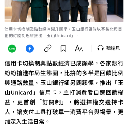
信用卡切換制及點數經濟躍升顯學，玉山銀行團隊以客製化與首
創的訂閱制思維推出「玉山Unicard」。
聽遠見
信用卡切換制與點數經濟已成顯學，各家銀行
紛紛搶進布局生態圈，比拚的多半是回饋比例
與通路數量。玉山銀行卻另闢蹊徑，推出「玉
山Unicard」信用卡，主打消費者自選回饋權
益，更首創「訂閱制」，將選擇權交還持卡
人，讓支付工具打破單一消費平台與場景，更
加深入生活日常。