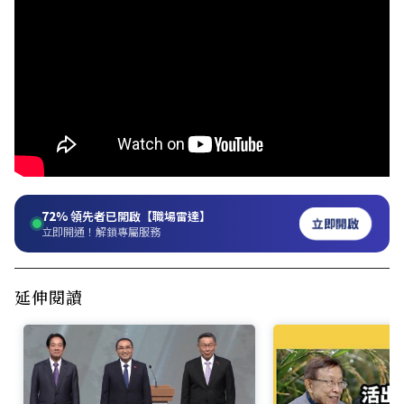
72%
領先者已開啟【職場雷達】
立即開啟
立即開通！解鎖專屬服務
延伸閱讀