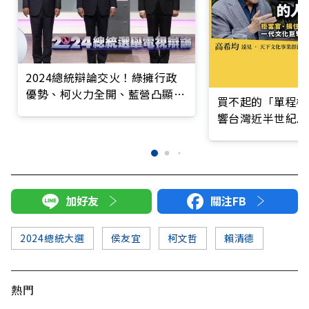
2024總統辯論交火！綠擁行政
優勢、柯火力全開、藍營凸顯執
買不起的「單程機
政問題
響台灣近半世紀思
加好友
關注FB
2024總統大選
侯友宜
柯文哲
賴清德
熱門