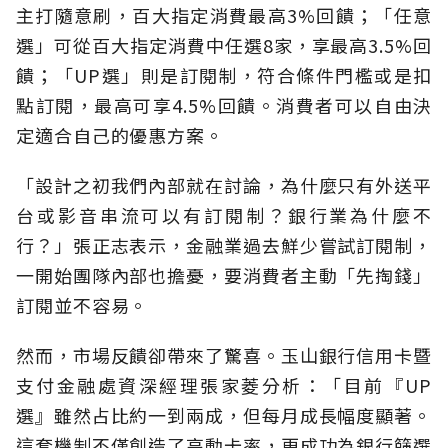
主打隨意刷，百大指定消費最高3%回饋；「任意
選」可從百大指定消費中任選8家，享最高3.5%回
饋；「UP選」則是訂閱制，符合條件門檻或是扣
點訂閱，最高可享4.5%回饋。消費者可以自由決
定適合自己的優惠方案。
「設計之初我們內部就在討論，為什麼只有外送平
台或影音串流可以有訂閱制？銀行業為什麼不
行？」張正志表示，金融業過去鮮少嘗試訂閱制，
一開始團隊內部也擔憂，要消費者主動「先掏錢」
訂閱並不容易。
然而，市場反饋卻帶來了驚喜。玉山銀行信用卡暨
支付金融處資深經理張家菱分析：「目前『UP
選』雖然占比約一到兩成，但每月成長幅度顯著。
這套機制不僅創造了高動卡率，更成功為銀行篩選