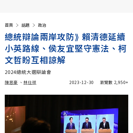
首頁
話題
政治
總統辯論兩岸攻防⟫ 賴清德延續
小英路線、侯友宜堅守憲法、柯
文哲盼互相諒解
2024總統大選辯論會
陳思豪
、
林仕祥
2023-12-30
瀏覽數
2,950+