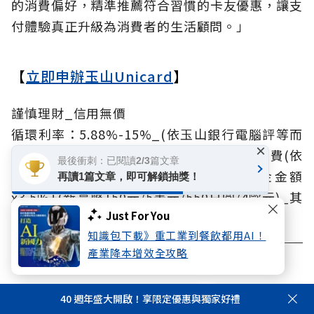
的消費偏好，精準推薦符合習慣的卡友優惠，讓支
付體驗真正升級為消費者的生活顧問。」
【
立即申辦玉山Unicard
】
謹慎理財_信用無價
循環利率：5.88%-15%_(依玉山銀行電腦評等而
×
訂，基準日：2015/09/01)。_預借現金手續費(依
最後衝刺：已閱讀2/3篇文章
預借現金約定結付幣別區分)：預借現金金額
再讀1篇文章，即可解鎖抽獎！
x3.5%+(新臺幣150元/5美元/550日圓/4歐元)_其
Just For You
他相關費率依玉山銀行網站及申請書公告。
知識包下載》重工業到餐飲都用AI！
產業降本增效全攻略
相關文章
40 週年盛大開啟！享限定優惠與獨家好禮