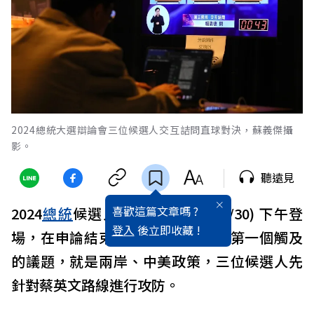
2024總統大選辯論會三位候選人交互詰問直球對決，蘇義傑攝
影。
聽遠見
喜歡這篇文章嗎 ?
2024
總統
候選人辯論會，今天(12/30) 下午登
登入
後立即收藏 !
場，在申論結束後進行媒體提問，第一個觸及
的議題，就是兩岸、中美政策，三位候選人先
針對蔡英文路線進行攻防。