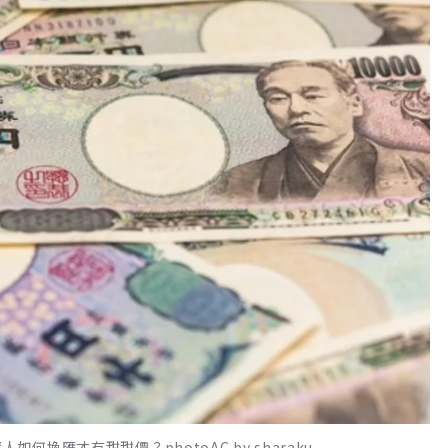
換匯才有甜甜價？photoAC by sharaku