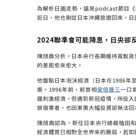
為解析日圓走勢，遠見podcast節目
近日，他也剛從日本沖繩旅遊回來，日
2024聯準會可能降息，日央卻
陳頎典分析，日本央行長期維持寬鬆貨
的差距愈來愈大。
他盤點日本泡沫經濟（日本在1986年
振。1996年前，前首相
安倍晉三
一口
運刺激經濟，但遇到新冠疫情，所投入
旅宿業者，也因東奧大幅投資卻無法回
陳頎典認為，新任日本央行總裁植田和
經濟體質已相對全世界來的脆弱，若如