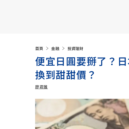
【遠見40週年慶】訂《遠見》贈實用家電3選1+暢銷好
首頁
金融
投資理財
便宜日圓要掰了？日
換到甜甜價？
廖君雅
加入追蹤
廖君雅