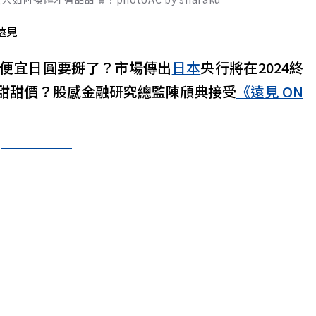
遠見
便宜日圓要掰了？市場傳出
日本
央行將在2024終
甜甜價？股感金融研究總監陳頎典接受
《遠見 ON