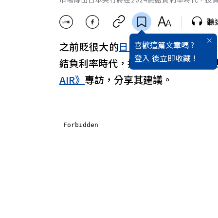
聽
喜歡這篇文章嗎 ?
之前貶很大的
日圓
，近日走升，難道
登入
後立即收藏 !
結負利率時代，投資人如何換匯才有
AIR》
專訪，分享其建議。