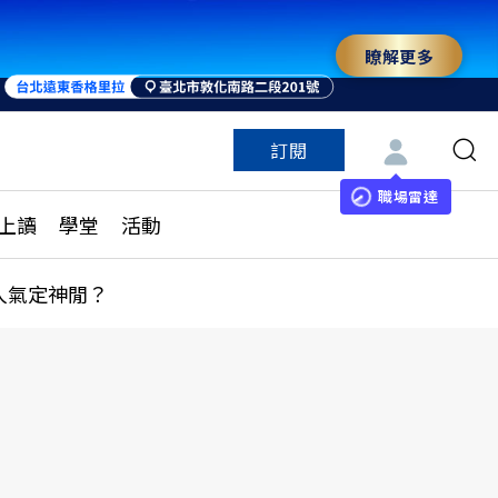
瞭解更多
訂閱
特色頻道
訂閱
見線上讀
ESG遠見
職場雷達
上讀
學堂
活動
多訂閱方案
城市學
刊購買
健康遠見
人氣定神閒？
子報訂閱
華人精英論壇
享知識包
領導影響力學院