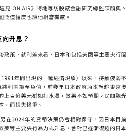
《遠見 ON AIR》特地專訪股感金融研究總監陳頎典。
圓貶值幅度也讓他相當有感。
反向升息？
幣政策，就利差來看，日本和包括美國等主要央行間
至1991年間出現的一種經濟現象）以來，持續疲弱不
氣將利率調至負值，前幾年日本政府原本想趁東京奧
的上百億美元猶如打水漂，效果不如預期。民間觀光
本，而損失慘重。
男在2024年的貨幣決策仍會相對保守，因日本目前
歐美等主要央行暴力式升息，會對已逐漸復甦的日本