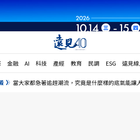
章
特輯
文章
大學升學、職涯攻略
遠
際
金融
AI
科技
產經
教育
民調
ESG
遠見線
國際
更
縣市施政調查全解析
金融
單
民調
澱
當大家都急著追趕潮流，究竟是什麼樣的底氣能讓
產經
電
好享生活
獨
專欄