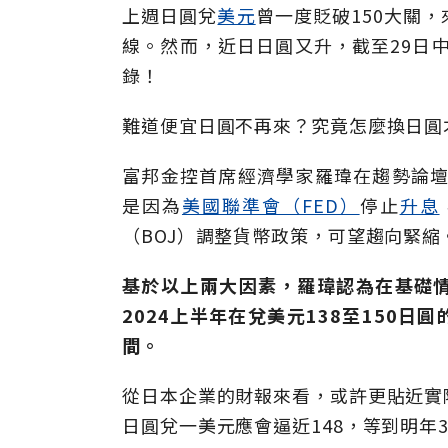
上週日圓兌
美元
曾一度貶破150大關
線。然而，近日日圓又升，截至29日中
錄！
難道便宜日圓不再來？究竟怎麼換日圓
富邦金控首席經濟學家羅瑋在趨勢論壇
是因為
美國聯準會（FED）
停止
升息
（BOJ）調整貨幣政策，可望趨向緊縮
基於以上兩大因素，羅瑋認為在基礎情
2024上半年在兌美元138至150日
間。
從日本企業的財報來看，或許更貼近實
日圓兌一美元應會逼近148，等到明年