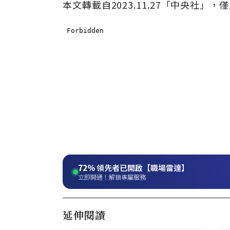
本文轉載自
2023
.11
.27
「中央社」
，僅
72%
領先者已開啟【職場雷達】
立即開通！解鎖專屬服務
延伸閱讀