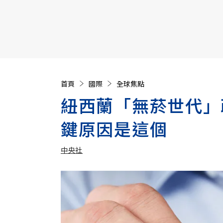
【遠見40週年慶】訂《遠見》贈實用家電3選1+暢銷好
首頁
國際
全球焦點
紐西蘭「無菸世代」
鍵原因是這個
中央社
加入追蹤
中央社