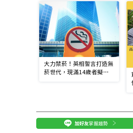
大力禁菸！英相誓言打造無
菸世代，現滿14歲者擬終
身不得買菸
加好友
掌握趨勢