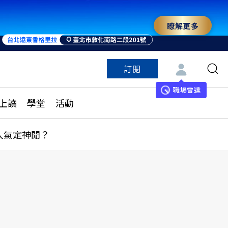
瞭解更多
訂閱
特色頻道
訂閱
見線上讀
ESG遠見
職場雷達
上讀
學堂
活動
多訂閱方案
城市學
刊購買
健康遠見
人氣定神閒？
子報訂閱
華人精英論壇
享知識包
領導影響力學院