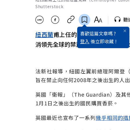
Shutterstock
聽
喜歡這篇文章嗎 ?
紐西蘭
甫上任的總理盧克森（Chris
登入
後立即收藏 !
消領先全球的禁菸措施。健康倡議人
法新社報導，紐國左翼前總理阿爾登（Ja
旨在禁止向任何2008年之後出生的人
英國「衛報」（The Guardian）
1月1日之後出生的國民購買香菸。
英國最近也宣布了一系列
幾乎相同的措