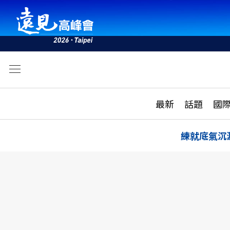
文
最新
最新
話題
國
雜誌目錄
活動
話題
AI
練就底氣沉
學堂
專題報導
科技
教育
遠見ON AIR
影音
合作