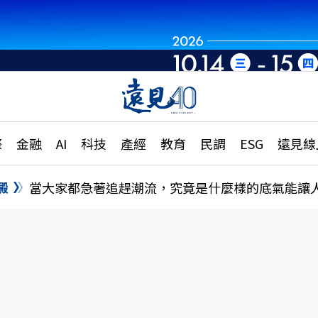
章
特輯
文章
大學升學、職涯攻略
遠
際
金融
AI
科技
產經
教育
民調
ESG
遠見線
國際
更
縣市施政調查全解析
金融
單
民調
澱
當大家都急著追趕潮流，究竟是什麼樣的底氣能讓
產經
電
好享生活
獨
專欄