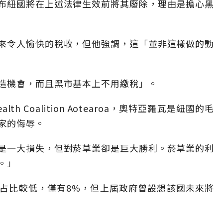
布紐國將在上述法律生效前將其廢除，理由是擔心黑
來令人愉快的稅收，但他強調，這「並非這樣做的動
造機會，而且黑市基本上不用繳稅」。
 Coalition Aotearoa，奧特亞羅瓦是紐國的毛
家的侮辱。
是一大損失，但對菸草業卻是巨大勝利。菸草業的利
。」
占比較低，僅有8%，但上屆政府曾設想該國未來將