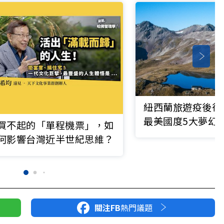
紐西蘭旅遊疫後復
最美國度5大夢幻
買不起的「單程機票」，如
公開
何影響台灣近半世紀思維？
關注FB
熱門議題