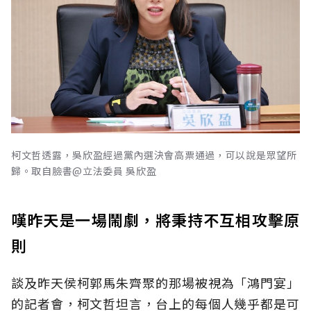
柯文哲透露，吳欣盈經過黨內選決會高票通過，可以說是眾望所
歸。取自臉書@立法委員 吳欣盈
嘆昨天是一場鬧劇，將秉持不互相攻擊原
則
談及昨天侯柯郭馬朱齊聚的那場被視為「鴻門宴」
的記者會，柯文哲坦言，台上的每個人幾乎都是可