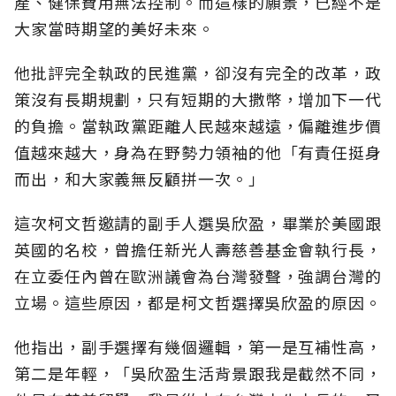
產、健保費用無法控制。而這樣的願景，已經不是
大家當時期望的美好未來。
他批評完全執政的民進黨，卻沒有完全的改革，政
策沒有長期規劃，只有短期的大撒幣，增加下一代
的負擔。當執政黨距離人民越來越遠，偏離進步價
值越來越大，身為在野勢力領袖的他「有責任挺身
而出，和大家義無反顧拼一次。」
這次柯文哲邀請的副手人選吳欣盈，畢業於美國跟
英國的名校，曾擔任新光人壽慈善基金會執行長，
在立委任內曾在歐洲議會為台灣發聲，強調台灣的
立場。這些原因，都是柯文哲選擇吳欣盈的原因。
他指出，副手選擇有幾個邏輯，第一是互補性高，
第二是年輕，「吳欣盈生活背景跟我是截然不同，