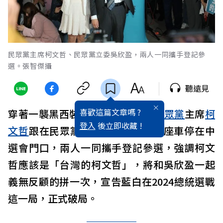
民眾黨主席柯文哲、民眾黨立委吳欣盈，兩人一同攜手登記參
選。張智傑攝
聽遠見
喜歡這篇文章嗎 ?
穿著一襲黑西裝，別著KP胸章，
民眾黨
主席
柯
登入
後立即收藏 !
文哲
跟在民眾黨立委
吳欣盈
身後，座車停在中
選會門口，兩人一同攜手登記參選，強調柯文
哲應該是「台灣的柯文哲」，將和吳欣盈一起
義無反顧的拼一次，宣告藍白在2024總統選戰
這一局，正式破局。