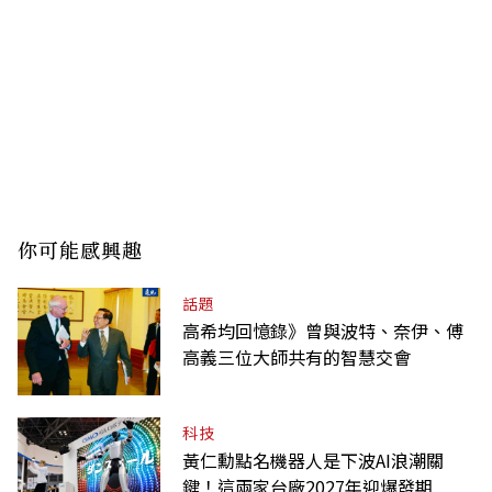
你可能感興趣
話題
高希均回憶錄》曾與波特、奈伊、傅
高義三位大師共有的智慧交會
科技
黃仁勳點名機器人是下波AI浪潮關
鍵！這兩家台廠2027年迎爆發期