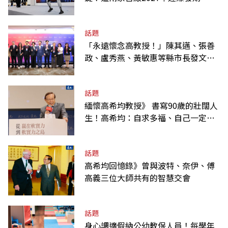
話題
「永遠懷念高教授！」陳其邁、張善
政、盧秀燕、黃敏惠等縣市長發文弔
唁高希均
話題
緬懷高希均教授》 書寫90歲的壯闊人
生！高希均：自求多福、自己一定要
爭氣
話題
高希均回憶錄》曾與波特、奈伊、傅
高義三位大師共有的智慧交會
話題
身心調適假納公幼教保人員！每學年