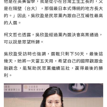
他是在英美留學，我是從小在台灣土生土長的，又
是在隔壁（台大），那個最日本式傳統的地方長大
的。」因此，吳欣盈是民眾黨內跟自己互補性最高
的人選。
柯文哲也透露，吳欣盈經過黨內選決會高票通過，
可以說是眾望所歸。
吳欣盈受訪時也強調，選戰只剩下50天，最後這
幾天，她將一天當五天用，希望自己的國際觀跟金
融觀念，能幫助民眾黨繼續茁壯，贏得最後的勝
利。