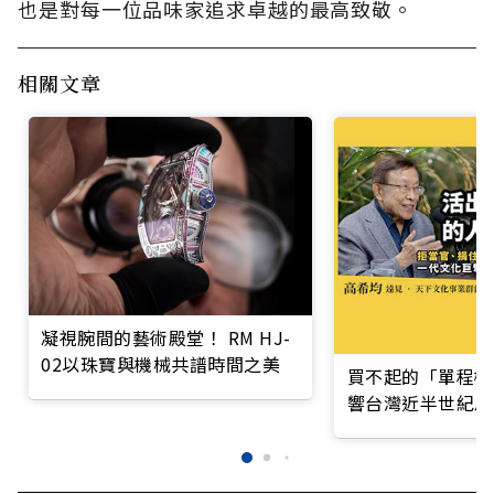
也是對每一位品味家追求卓越的最高致敬。
相關文章
凝視腕間的藝術殿堂！ RM HJ-
02以珠寶與機械共譜時間之美
買不起的「單程機
響台灣近半世紀思