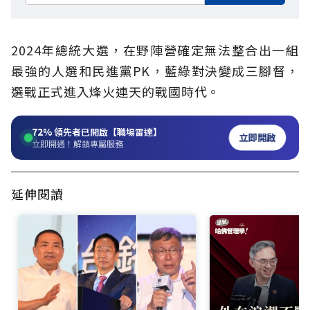
2024年總統大選，在野陣營確定無法整合出一組
最強的人選和民進黨PK，藍綠對決變成三腳督，
選戰正式進入烽火連天的戰國時代。
72%
領先者已開啟【職場雷達】
立即開啟
立即開通！解鎖專屬服務
延伸閱讀