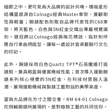
細節之中，更可見兩大品牌的設計共鳴。橋板星形
結構靈感源自Colnago經典Master車架，兼顧剛
性與輕量；腕錶配色則取自品牌代表性的C68車
架，將天藍色、白色與5N紅金交織出專屬視覺識
別。錶冠飾以Colnago經典梅花標誌，指針則呼
應自行車曲柄造型，讓每一處設計皆承載騎行文化
的印記。
此外，腕錶採用白色Quartz TPT®石英纖維打造
錶殼，兼具輕盈與優異機械性能；首次導入運動腕
錶系列核心視覺的5N紅金，在科技材質融入溫
潤，展現運動機械與製錶工藝對話的美學高度。
當兩大品牌在方寸之間交會，RM 64-01 Colnago
陀飛輪腕錶所展現的，是對極致工藝的共同信仰，