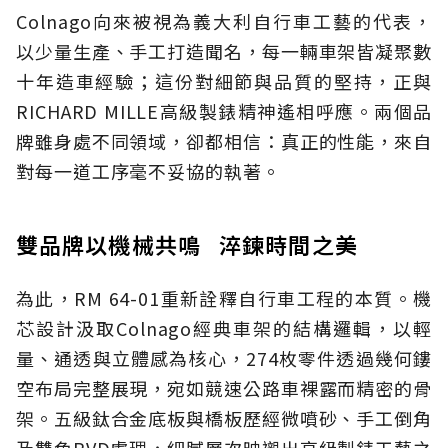
Colnago向來被視為義大利自行車工藝的代表，
以少量生產、手工打造聞名，每一輛車架皆凝聚數
十年造車經驗；這份對細節與品質的堅持，正與
RICHARD MILLE高級製錶精神遙相呼應。兩個品
牌雖身處不同領域，卻都相信：真正的性能，來自
對每一道工序毫不妥協的執著。
雙品牌以機械共鳴 淬鍊時間之美
為此，RM 64-01重新詮釋自行車工程的本質。機
芯設計汲取Colnago經典車架的結構邏輯，以輕
量、通透與立體感為核心，274枚零件透過幾何鏤
空布局完整展現，宛如競速公路車裸露而精密的骨
架。五級鈦合金底板與橋板歷經微噴砂、手工倒角
及雙色PVD處理，細膩層次映襯出高級製錶工藝之