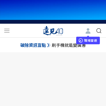
職場雷達
破除資訊盲點
刷手機就能變厲害