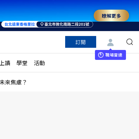
瞭解更多
來 與世界領袖同行
訂閱
特色頻道
訂閱
見線上讀
ESG遠見
職場雷達
上讀
學堂
活動
多訂閱方案
城市學
刊購買
健康遠見
未來焦慮？
子報訂閱
華人精英論壇
享知識包
領導影響力學院