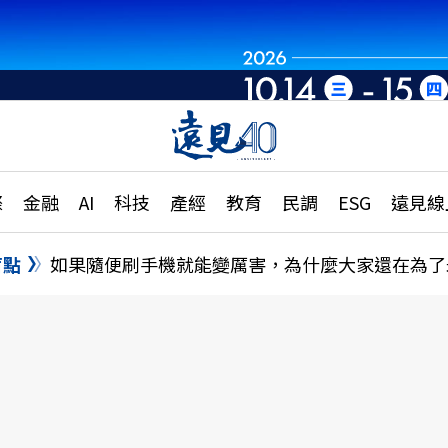
世界重組・洞見未
章
特輯
文章
大學升學、職涯攻略
遠
際
金融
AI
科技
產經
教育
民調
ESG
遠見線
國際
更
縣市施政調查全解析
金融
單
民調
盲點
如果隨便刷手機就能變厲害，為什麼大家還在為了
產經
電
好享生活
獨
專欄