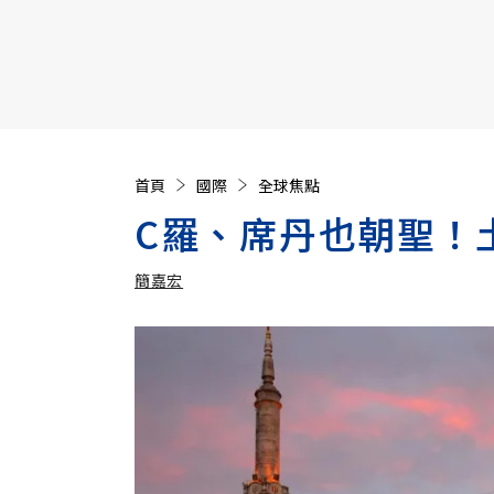
【遠見40週年慶】訂《遠見》贈實用家電3選1+暢銷好
首頁
國際
全球焦點
C羅、席丹也朝聖！
簡嘉宏
加入追蹤
簡嘉宏