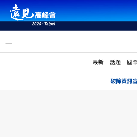
文
最新
最新
話題
國
雜誌目錄
活動
話題
AI
破除資訊
學堂
專題報導
科技
教育
遠見ON AIR
影音
合作