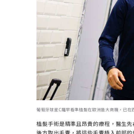
葡萄牙球星C羅早看準植髮在歐洲是大商機，已在西班
植髮手術是精準且昂貴的療程，醫生先
後方取出毛囊，將這些毛囊植入前部的