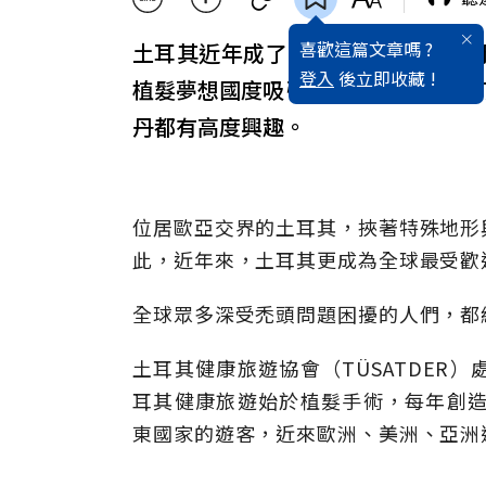
喜歡這篇文章嗎 ?
土耳其近年成了「健康旅遊」的熱
登入
後立即收藏 !
植髮夢想國度吸引各方大咖遊客，除
丹都有高度興趣。
位居歐亞交界的土耳其，挾著特殊地形
此，近年來，土耳其更成為全球最受歡
全球眾多深受禿頭問題困擾的人們，都
土耳其健康旅遊協會（TÜSATDER）處長
耳其健康旅遊始於植髮手術，每年創造
東國家的遊客，近來歐洲、美洲、亞洲