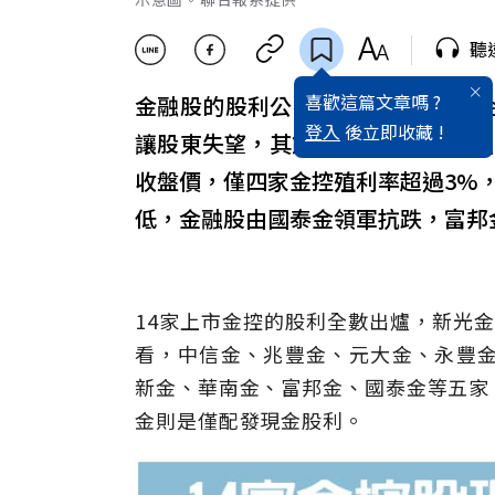
聽
喜歡這篇文章嗎 ?
金融股的股利公布已近尾聲，14家
登入
後立即收藏 !
讓股東失望，其餘11家金控合計發出
收盤價，僅四家金控殖利率超過3%，以
低，金融股由國泰金領軍抗跌，富邦
14家上市金控的股利全數出爐，新光
看，中信金、兆豐金、元大金、永豐金
新金、華南金、富邦金、國泰金等五家
金則是僅配發現金股利。