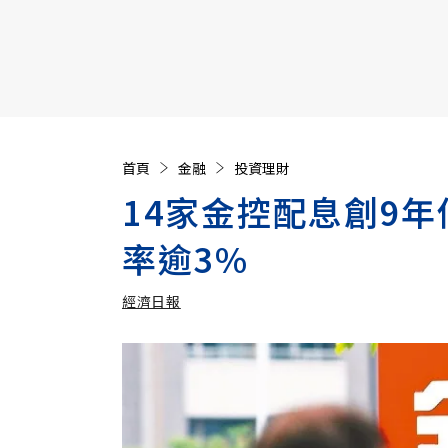
【遠見40週年慶】訂《遠見》贈實用家電3選1+暢銷好
首頁
金融
投資理財
14家金控配息創9
率逾3%
經濟日報
加入追蹤
經濟日報