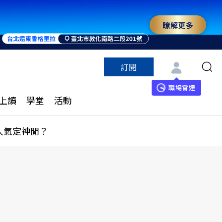
瞭解更多
訂閱
特色頻道
訂閱
見線上讀
ESG遠見
職場雷達
上讀
學堂
活動
多訂閱方案
城市學
刊購買
健康遠見
人氣定神閒？
子報訂閱
華人精英論壇
享知識包
領導影響力學院