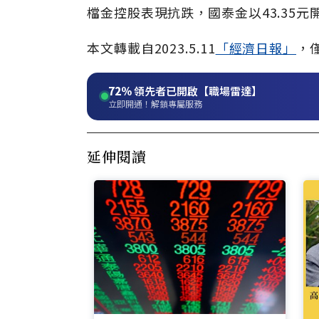
檔金控股表現抗跌，國泰金以43.35元開
本文轉載自
2023.5.11
「經濟日報」
，
72%
領先者已開啟【職場雷達】
立即開通！解鎖專屬服務
延伸閱讀