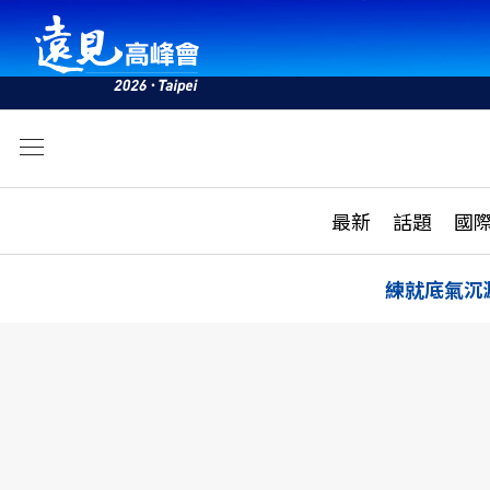
文
最新
最新
話題
國
雜誌目錄
活動
話題
AI
練就底氣沉
學堂
專題報導
科技
教育
遠見ON AIR
影音
合作