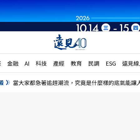
章
特輯
文章
大學升學、職涯攻略
遠
際
金融
AI
科技
產經
教育
民調
ESG
遠見線
國際
更
縣市施政調查全解析
金融
單
民調
澱
當大家都急著追趕潮流，究竟是什麼樣的底氣能讓
產經
電
好享生活
獨
專欄