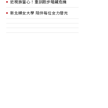
近視族當心！重訓跑步暗藏危機
新北婦女大學 陪伴每位女力發光