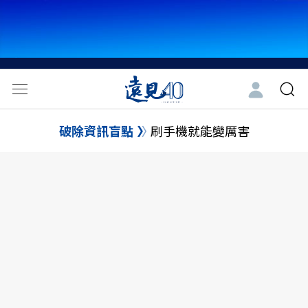
破除資訊盲點
刷手機就能變厲害