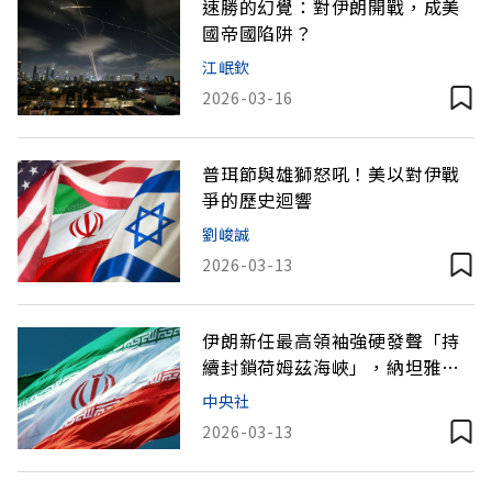
速勝的幻覺：對伊朗開戰，成美
國帝國陷阱？
江岷欽
2026-03-16
普珥節與雄獅怒吼！美以對伊戰
爭的歷史迴響
劉峻誠
2026-03-13
伊朗新任最高領袖強硬發聲「持
續封鎖荷姆茲海峽」，納坦雅
胡：不排除斬首行動
中央社
2026-03-13