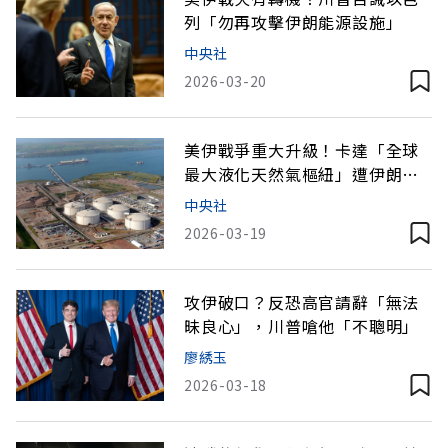
列「勿再攻擊伊朗能源設施」
中央社
2026-03-20
美伊戰爭重大升級！卡達「全球
最大液化天然氣樞紐」遭伊朗攻
擊
中央社
2026-03-19
攻伊破口？反恐高官請辭「無法
昧良心」，川普嗆他「不聰明」
廖綉玉
2026-03-18