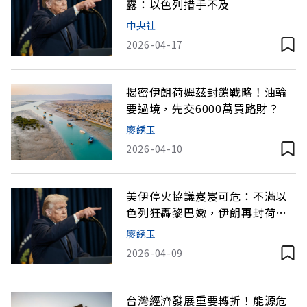
露：以色列措手不及
中央社
2026-04-17
揭密伊朗荷姆茲封鎖戰略！油輪
要過境，先交6000萬買路財？
廖綉玉
2026-04-10
美伊停火協議岌岌可危：不滿以
色列狂轟黎巴嫩，伊朗再封荷姆
茲，台股震盪、油價漲
廖綉玉
2026-04-09
台灣經濟發展重要轉折！能源危