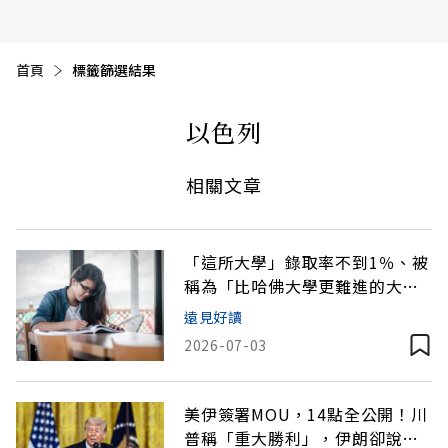
首頁
目前頁面：
標籤篩選結果
以色列
相關文章
「這所大學」錄取率不到1％、被
稱為「比哈佛大學更難進的大
學」
遠見好讀
2026-07-03
美伊簽署MOU，14點全公開！川
普稱「重大勝利」，伊朗卻說