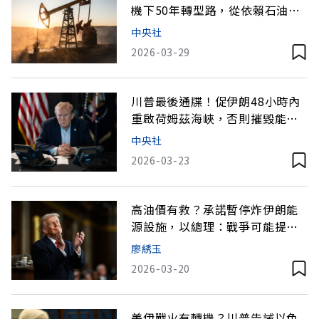
機下50年轉型路，從依賴石油到
AI一次看
中央社
2026-03-29
川普最後通牒！促伊朗48小時內
重啟荷姆茲海峽，否則摧毀能源
設施
中央社
2026-03-23
高油價有救？承諾暫停炸伊朗能
源設施，以總理：戰爭可能提前
結束
廖綉玉
2026-03-20
美伊戰火有轉機？川普告誡以色