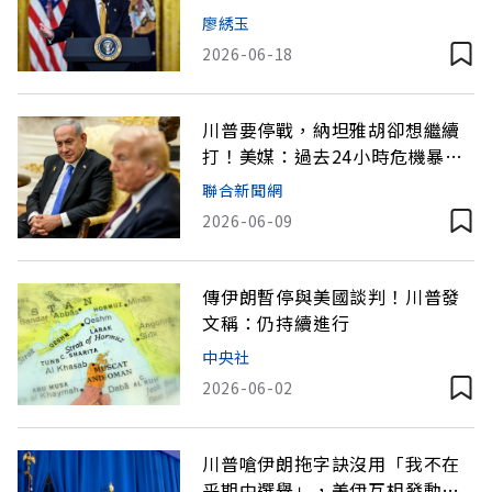
「美國失敗」
廖綉玉
2026-06-18
川普要停戰，納坦雅胡卻想繼續
打！美媒：過去24小時危機暴露
美以分歧
聯合新聞網
2026-06-09
傳伊朗暫停與美國談判！川普發
文稱：仍持續進行
中央社
2026-06-02
川普嗆伊朗拖字訣沒用「我不在
乎期中選舉」，美伊互相發動空