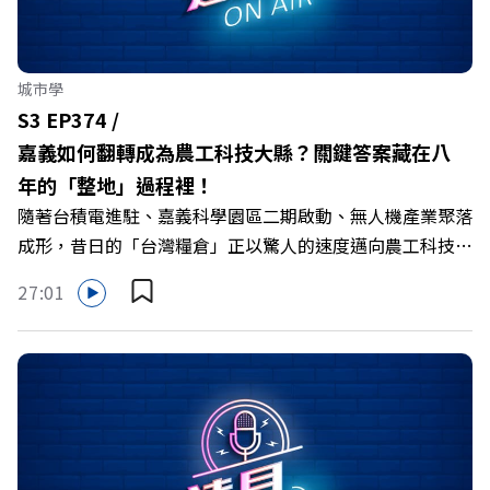
城市學
S3 EP374 /
嘉義如何翻轉成為農工科技大縣？關鍵答案藏在八
年的「整地」過程裡！
隨著台積電進駐、嘉義科學園區二期啟動、無人機產業聚落
成形，昔日的「台灣糧倉」正以驚人的速度邁向農工科技大
縣。在智慧農業、精品農產與「嘉義優鮮」品牌同步升級的
27:01
推動下，嘉義縣政府成功打破過往傳統農業縣的侷限，讓返
鄉子弟不僅能「回得來、留得下、活得好」，更為地方累積
迎向黃金十年的發展動能。 本集《遠見ON AIR》邀請嘉義
縣長翁章梁、立法委員蔡易餘、財信傳媒集團董事長謝金
河、紙風車劇團創辦人李永豐、以及嘉義縣人力發展所所長
許喻理。帶你深入剖析《嘉義被看見了》書中收錄的八年轉
型故事，讀懂這段洗天換地的歷程，並共同看見下一個黃金