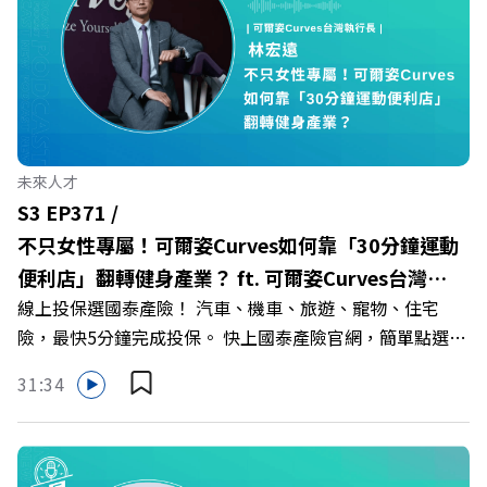
你解析樹德科大如何打造出兼顧學校永續發展與地方創生的
技職教育新典範！ 🔺如何從「傳統私校」轉型為「產學無
縫接軌者」？ 🔺AI如何深度賦能設計與人文學科學群？ 🔺
首創「菲律賓半導體專班」！驚豔科技界的國際精準育才
🔺一舉拿下4大USR專案！深耕地方的溫暖社會責任平台 主
持人／遠見雜誌副社長兼遠見智庫總編輯 李建興 與談人／
未來人才
樹德科技大學校長 王昭雄 +++++ 🎂歡慶遠見40歲生日！手
S3 EP371 /
速搶下破天荒的獨家優惠
不只女性專屬！可爾姿Curves如何靠「30分鐘運動
>>>https://gvmkt.pse.is/9e5pbz ✨關注《遠見》更多的社
便利店」翻轉健身產業？ ft. 可爾姿Curves台灣執
群： LINE：https://reurl.cc/A4ELQp IG：
線上投保選國泰產險！ 汽車、機車、旅遊、寵物、住宅
行長林宏遠
https://bit.ly/3AjBWNV YT：https://bit.ly/38jNi9k
險，最快5分鐘完成投保。 快上國泰產險官網，簡單點選，
Powered by Firstory Hosting
保障立即到位！ https://fstry.pse.is/9eddvv —— 以上為
31:34
Firstory Podcast 廣告 —— 在健康意識抬頭、健身產業百
家爭鳴的激烈浪潮下，傳統的健身房該如何轉型突圍？ 本
集《遠見ON AIR》邀請到可爾姿Curves台灣執行長林宏
遠，帶你解析可爾姿如何打造出兼顧健康生活與女力創業的