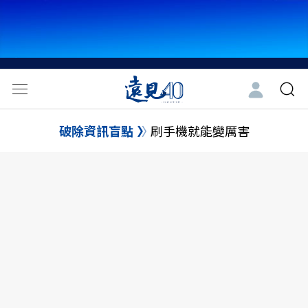
破除資訊盲點
刷手機就能變厲害