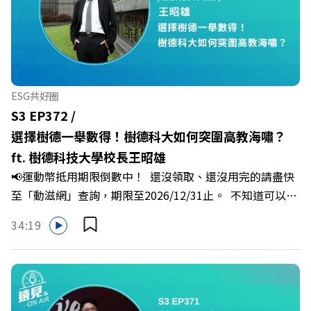
「職場冰山」。 本集《遠見 ON AIR》邀請到薩提爾模式溝
通引導師、天下文化新書《透視職場冰山》作者李崇義與謝
佳芸老師，帶你透過「冰山理論」拆解職場上的對立與衝
突，學會用「好奇」代替「批判」。即使在變動快速的AI時
代，也能幫自己打造不被成敗輕易定義的強韌自我。 🔺 職
ESG共好圈
場衝突與霸凌從何而來？🔺 如何用「冰山對話」看穿主管
S3 EP372 /
焦慮，將對立化為合作？🔺 怎麼做到「好奇少一點、批判
選擇樹德一舉數得！樹德科大如何突圍高教海嘯？
少一點」？🔺 面對AI時代的職涯焦慮，如何把自我價值打
ft. 樹德科技大學校長王昭雄
分權拿回手裡？ +++++📓《透視職場冰山》新書介紹
📢運動幣抵用期限倒數中！ 還沒領取、還沒用完的請盡快
>>>https://bookzone.cwgv.com.tw/book/BWL108🎂歡
至「動滋網」查詢，期限至2026/12/31止。 不知道可以在
慶遠見40歲生日！手速搶下破天荒的獨家優惠
哪裡使用嗎？ 上「動滋網」【合作店家】專區，全台五千
>>>https://gvmkt.pse.is/9e5pbz✨關注《遠見》更多的社
34:19
多家合作業者任你選，馬上來找適用地點！ ➡️
群：LINE：https://reurl.cc/A4ELQpIG：
https://fstry.pse.is/9epct2 —— 以上為 FMTaiwan 與
https://bit.ly/3AjBWNVYT：https://bit.ly/38jNi9k
Firstory Podcast 廣告 —— 在少子化浪潮、私校面臨退場
Powered by Firstory Hosting
海嘯的嚴峻考驗下，南台灣的技職學校該如何轉型突圍？
本集《遠見ON AIR》邀請到樹德科技大學校長王昭雄，帶