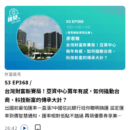
況審慎投資。 完整注意事項詳見網站資訊。 —— 以上為
Firstory Podcast 廣告 —— 在永續減碳、綠色消費與友善
職場的變革浪潮下，傳統大流量、高耗能的百貨零售業該如
何轉型突圍？ 本集《遠見ON AIR》邀請到遠東SOGO百貨
董事長黃晴雯，帶你解析遠東SOGO如何透過戰略布局，打
造出兼顧企業獲利與社會共好的綠色零售新契機！ 🔺如何
從單純百貨專櫃轉型為有溫度的利他平台？ 🔺最難節能的
零售業如何落實「EP100」能效倍增計畫？ 🔺成功推動育
嬰留停、男同仁樂意成家！驚豔業界的「生育代理人制度」
🔺最有人情味的文化橋梁！從社會創新到經典「日本展」的
財富遠見
共好實踐 主持人／遠見雜誌副社長兼遠見智庫總編輯 李建
S3 EP368 /
興 與談人／遠東SOGO百貨董事長 黃晴雯 +++++ 🫧清除腦
台灣財富新賽局！亞資中心兩年有感，如何撬動台
袋的盲點，也順手理清生活的雜亂。 點開看質感養成術>>
商、科技新富的傳承大計？
https://gvmkt.pse.is/9al3px ✨關注《遠見》更多的社群：
出國前最怕匯率一直漲?中國信託銀行挺你聰明換匯 設定匯
LINE：https://reurl.cc/A4ELQp IG：
率到價智慧通知，匯率相對低點不錯過 再領優惠券享美金
https://bit.ly/3AjBWNV YT：https://bit.ly/38jNi9k
最高減3分等優惠 立即設定： https://fstry.pse.is/9d7lr7
Powered by Firstory Hosting
26:42