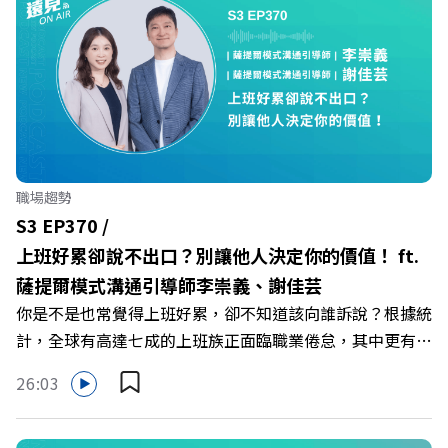
健身新契機！ 🔺如何從「傳統大型健身房」轉型為「社區
運動便利店」？ 🔺運動如何落實最貼心的「女性專屬、零
壓力」空間？ 🔺對抗肌少症、預防高齡化！驚豔醫學界的
「社會處方」 🔺超高加盟成功率！為無數女性圓夢的「女
力互助與微型創業平台」 主持人／遠見雜誌副社長兼遠見
智庫總編輯 李建興 與談人／可爾姿Curves台灣執行長 林宏
遠 +++++ 🫧清除腦袋的盲點，也順手理清生活的雜亂。 點
職場趨勢
開看質感養成術>> https://gvmkt.pse.is/9al3px ✨關注
S3 EP370 /
《遠見》更多的社群： LINE：https://reurl.cc/A4ELQp
上班好累卻說不出口？別讓他人決定你的價值！ ft.
IG：https://bit.ly/3AjBWNV YT：https://bit.ly/38jNi9k
薩提爾模式溝通引導師李崇義、謝佳芸
Powered by Firstory Hosting
你是不是也常覺得上班好累，卻不知道該向誰訴說？根據統
計，全球有高達七成的上班族正面臨職業倦怠，其中更有三
成默默承受著「沉默的倦怠」。當主管的期待、同儕的競爭
26:03
與承上啟下的壓力成為日常，身在職場的我們該如何停止無
止境的自我懷疑，在人際風暴中找回安頓內心的力量？ 本
集《遠見ON AIR》邀請新書《透視職場冰山》作者、薩提