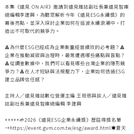
本集《遠見 ON AIR》邀請到遠見雜誌副社長兼遠見智庫
總編輯李建興，為聽眾解析今年《遠見ESG永續獎》的
幕後亮點，並深入探討企業如何在這波永續浪潮中，打
造出不可取代的競爭力。
🔺為什麼ESG已經成為企業衡量經營績效的必考題？🔺
企業在推動減碳與治理時，最常遭遇哪些痛點與盲點？
🔺從調查數據中，我們可以看見哪些台灣企業的隱形競
爭力？🔺在人才短缺與法規壓力下，企業如何透過ESG
建立品牌信任感？
主持人／遠見雜誌數位營運主編 王筱慈與談人／遠見雜
誌副社長兼遠見智庫總編輯 李建興
+++++🌱2026《遠見ESG企業永續獎》歷屆得獎名單
→https://event.gvm.com.tw/esg/award.html☀️夏天