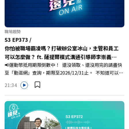
十年的發展藍圖！ 🔺翁章梁縣長如何攜手團隊，在大牌林
立的科技版圖中搶先卡位亞創中心？🔺品牌如何雙重升級，
化傳統作物為高價值的精品品牌？🔺如何將自身的失敗學，
轉化為凝聚團隊與縣民認同感的力量？🔺在迎向黃金十年的
職場趨勢
新局下，嘉義如何打造子弟能安心安居的未來？ 主持人／
S3 EP373 /
遠見雜誌副社長兼遠見智庫總編輯 李建興 與談人／嘉義縣
你怕被職場霸凌嗎？打破辦公室冰山，主管和員工
縣長 翁章梁、立法委員 蔡易餘、財信傳媒集團董事長 謝金
可以怎麼做？ ft. 薩提爾模式溝通引導師李崇義、
河、紙風車劇團創辦人 李永豐、嘉義縣人力發展所所長 許
📢運動幣抵用期限倒數中！ 還沒領取、還沒用完的請盡快
謝佳芸
喻理+++++🎂歡慶遠見40歲生日！手速搶下破天荒的獨家
至「動滋網」查詢，期限至2026/12/31止。 不知道可以在
優惠>>>https://gvmkt.pse.is/9e5pbz✨關注《遠見》更多
哪裡使用嗎？ 上「動滋網」【合作店家】專區，全台五千
的社群：LINE：https://reurl.cc/A4ELQpIG：
21:34
多家合作業者任你選，馬上來找適用地點！ ➡️
https://bit.ly/3AjBWNVYT：https://bit.ly/38jNi9k
https://fstry.pse.is/9epct2 —— 以上為 FMTaiwan 與
Powered by Firstory Hosting
Firstory Podcast 廣告 —— 你常在職場中感到焦慮、害怕
犯錯，甚至覺得自己正遭受不友善的對待或霸凌嗎？當工作
中的人際摩擦、怕輸怕失敗的緊繃感成為日常，我們不能只
是委屈討好或一味逃避，更需要學會看透人際互動底層的