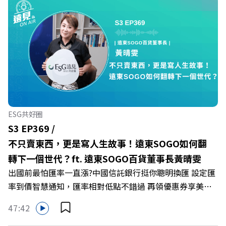
爾模式溝通引導師李崇義與謝佳芸，教你如何看穿職場底層
的應對姿態，以及在緊湊的職場節奏中，修煉安頓心法！
🔺你的自我價值，難道只能由考績和主管來決定？ 🔺你或
你的同事，正在用哪種「不一致」的姿態應對壓力？ 🔺如
何在中高壓的「三明治主管」困境中全身而退？ 主持人／
遠見雜誌總編輯 林讓均 與談人／薩提爾模式溝通引導師、
作者 李崇義、謝佳芸 +++++ 🫧清除腦袋的盲點，也順手理
清生活的雜亂。 點開看質感養成術>>
ESG共好圈
https://gvmkt.pse.is/9al3px ✨關注《遠見》更多的社群：
S3 EP369 /
LINE：https://reurl.cc/A4ELQp IG：
不只賣東西，更是寫人生故事！遠東SOGO如何翻
https://bit.ly/3AjBWNV YT：https://bit.ly/38jNi9k
轉下一個世代？ft. 遠東SOGO百貨董事長黃晴雯
Powered by Firstory Hosting
出國前最怕匯率一直漲?中國信託銀行挺你聰明換匯 設定匯
率到價智慧通知，匯率相對低點不錯過 再領優惠券享美金
最高減3分等優惠 立即設定： https://fstry.pse.is/9d7lr7
47:42
投資外幣如幣別轉換可能產生匯兌損失，應評估涉及自身情