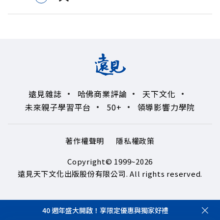
投資外幣如幣別轉換可能產生匯兌損失，應評估涉及自身情
況審慎投資。 完整注意事項詳見網站資訊。 —— 以上為
Firstory Podcast 廣告 —— 如果有一天，台灣成為亞洲新
一代的財富調度與資產管理重鎮，你的資產配置會怎麼變？
在政府力推「亞洲資產管理中心」政策、高雄專區成立滿週
年的關鍵時刻，台灣的投信、信託與財富管理業務，正迎來
史詩級的法規鬆綁與資金浪潮。 本集《遠見ON AIR》邀請
遠見雜誌
哈佛商業評論
天下文化
到遠見資深主編廖君雅，帶你解析這場台灣史上最大規模的
未來親子學習平台
50+
領導影響力學院
財富版圖重組。 🔺資產管理大躍進！台灣憑什麼挑戰亞太
金融重鎮？ 🔺不只是口號！主動式ETF與被動平衡型ETF如
何引爆市場？ 🔺打破「富不過三代」魔咒，如何靠信託鬆
著作權聲明
隱私權政策
綁落實百年傳承？ 🔺高雄專區滿一週年！如何打造在地財
富生態系？ 主持人／遠見雜誌總編輯 林讓均 與談人／遠見
Copyright© 1999~2026
雜誌資深主編 廖君雅 +++++ 💰更多專題導覽
遠見天下文化出版股份有限公司. All rights reserved.
>>https://www.gvm.com.tw/topic/2355 🫧清除腦袋的盲
點，也順手理清生活的雜亂。 點開看質感養成術>>
40 週年盛大開啟！享限定優惠與獨家好禮
https://gvmkt.pse.is/9al3px ✨關注《遠見》更多的社群：