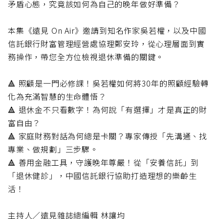
矛盾心態，究竟該如何為自己的晚年做好準備？
本集《遠見 On Air》邀請到知名作家吳若權，以及中國
信託銀行財富管理經營處協理鄭安玲，從心理層面到實
務操作，帶您全方位檢視退休準備的關鍵。
🔺 照顧是一門必修課！吳若權如何將30年的照顧經驗轉
化為充滿智慧的生命體悟？
🔺 退休金不只看數字！為何說「有選擇」才是真正的財
富自由？
🔺 家庭財務對話為何總是卡關？專家傳授「先溝通、找
專業、做規劃」三步驟。
🔺 善用金融工具，守護晚年尊嚴！從「安養信託」到
「退休健診」，中國信託銀行協助打造理想的樂齡生
活！
主持人／遠見雜誌總編輯 林讓均