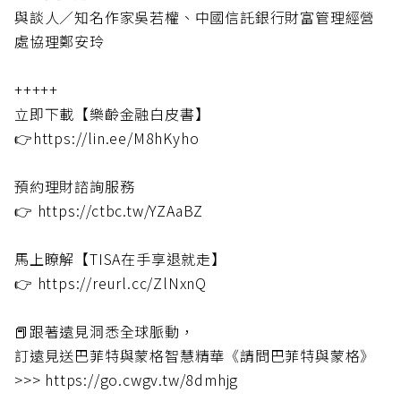
與談人／知名作家吳若權、中國信託銀行財富管理經營
處協理鄭安玲
+++++
立即下載【樂齡金融白皮書】
👉https://lin.ee/M8hKyho
預約理財諮詢服務
👉 https://ctbc.tw/YZAaBZ
馬上瞭解【TISA在手享退就走】
👉 https://reurl.cc/ZlNxnQ
📕跟著遠見洞悉全球脈動，
訂遠見送巴菲特與蒙格智慧精華《請問巴菲特與蒙格》
>>> https://go.cwgv.tw/8dmhjg