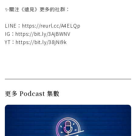
✨關注《遠見》更多的社群：
LINE：https://reurl.cc/A4ELQp
IG：https://bit.ly/3AjBWNV
YT：https://bit.ly/38jNi9k
更多 Podcast 集數