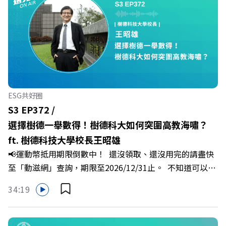
中的人際摩擦、怕輸怕失敗的緊繃感成為日常，我們不能只
是委屈討好或一味逃避，更需要學會看透人際互動底層的
「職場冰山」。 本集《遠見 ON AIR》邀請到薩提爾模式溝
通引導師、天下文化新書《透視職場冰山》作者李崇義與謝
佳芸老師，帶你透過「冰山理論」拆解職場上的對立與衝
突，學會用「好奇」代替「批判」。即使在變動快速的AI時
代，也能幫自己打造不被成敗輕易定義的強韌自我。 🔺 職
ESG共好圈
場衝突與霸凌從何而來？🔺 如何用「冰山對話」看穿主管
S3 EP372 /
焦慮，將對立化為合作？🔺 怎麼做到「好奇少一點、批判
選擇樹德一舉數得！樹德科大如何突圍高教海嘯？
少一點」？🔺 面對AI時代的職涯焦慮，如何把自我價值打
ft. 樹德科技大學校長王昭雄
分權拿回手裡？ +++++📓《透視職場冰山》新書介紹
📢運動幣抵用期限倒數中！ 還沒領取、還沒用完的請盡快
>>>https://bookzone.cwgv.com.tw/book/BWL108🎂歡
至「動滋網」查詢，期限至2026/12/31止。 不知道可以在
慶遠見40歲生日！手速搶下破天荒的獨家優惠
哪裡使用嗎？ 上「動滋網」【合作店家】專區，全台五千
>>>https://gvmkt.pse.is/9e5pbz✨關注《遠見》更多的社
34:19
多家合作業者任你選，馬上來找適用地點！ ➡️
群：LINE：https://reurl.cc/A4ELQpIG：
https://fstry.pse.is/9epct2 —— 以上為 FMTaiwan 與
https://bit.ly/3AjBWNVYT：https://bit.ly/38jNi9k
Firstory Podcast 廣告 —— 在少子化浪潮、私校面臨退場