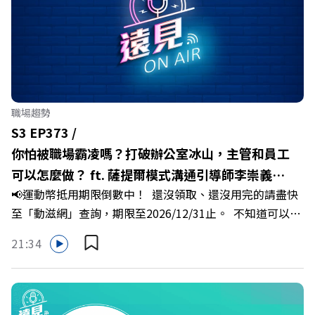
許喻理。帶你深入剖析《嘉義被看見了》書中收錄的八年轉
型故事，讀懂這段洗天換地的歷程，並共同看見下一個黃金
十年的發展藍圖！ 🔺翁章梁縣長如何攜手團隊，在大牌林
立的科技版圖中搶先卡位亞創中心？🔺品牌如何雙重升級，
化傳統作物為高價值的精品品牌？🔺如何將自身的失敗學，
轉化為凝聚團隊與縣民認同感的力量？🔺在迎向黃金十年的
職場趨勢
新局下，嘉義如何打造子弟能安心安居的未來？ 主持人／
S3 EP373 /
遠見雜誌副社長兼遠見智庫總編輯 李建興 與談人／嘉義縣
你怕被職場霸凌嗎？打破辦公室冰山，主管和員工
縣長 翁章梁、立法委員 蔡易餘、財信傳媒集團董事長 謝金
可以怎麼做？ ft. 薩提爾模式溝通引導師李崇義、
河、紙風車劇團創辦人 李永豐、嘉義縣人力發展所所長 許
📢運動幣抵用期限倒數中！ 還沒領取、還沒用完的請盡快
謝佳芸
喻理+++++🎂歡慶遠見40歲生日！手速搶下破天荒的獨家
至「動滋網」查詢，期限至2026/12/31止。 不知道可以在
優惠>>>https://gvmkt.pse.is/9e5pbz✨關注《遠見》更多
哪裡使用嗎？ 上「動滋網」【合作店家】專區，全台五千
的社群：LINE：https://reurl.cc/A4ELQpIG：
21:34
多家合作業者任你選，馬上來找適用地點！ ➡️
https://bit.ly/3AjBWNVYT：https://bit.ly/38jNi9k
https://fstry.pse.is/9epct2 —— 以上為 FMTaiwan 與
Powered by Firstory Hosting
Firstory Podcast 廣告 —— 你常在職場中感到焦慮、害怕
犯錯，甚至覺得自己正遭受不友善的對待或霸凌嗎？當工作