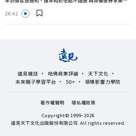
率到價智慧通知，匯率相對低點不錯過 再領優惠券享美金
https://bit.ly/3AjBWNV YT：https://bit.ly/38jNi9k
最高減3分等優惠 立即設定： https://fstry.pse.is/9d7lr7
Powered by Firstory Hosting
26:42
投資外幣如幣別轉換可能產生匯兌損失，應評估涉及自身情
況審慎投資。 完整注意事項詳見網站資訊。 —— 以上為
Firstory Podcast 廣告 —— 如果有一天，台灣成為亞洲新
一代的財富調度與資產管理重鎮，你的資產配置會怎麼變？
在政府力推「亞洲資產管理中心」政策、高雄專區成立滿週
年的關鍵時刻，台灣的投信、信託與財富管理業務，正迎來
史詩級的法規鬆綁與資金浪潮。 本集《遠見ON AIR》邀請
遠見雜誌
哈佛商業評論
天下文化
到遠見資深主編廖君雅，帶你解析這場台灣史上最大規模的
未來親子學習平台
50+
領導影響力學院
財富版圖重組。 🔺資產管理大躍進！台灣憑什麼挑戰亞太
金融重鎮？ 🔺不只是口號！主動式ETF與被動平衡型ETF如
何引爆市場？ 🔺打破「富不過三代」魔咒，如何靠信託鬆
著作權聲明
隱私權政策
綁落實百年傳承？ 🔺高雄專區滿一週年！如何打造在地財
富生態系？ 主持人／遠見雜誌總編輯 林讓均 與談人／遠見
Copyright© 1999~2026
雜誌資深主編 廖君雅 +++++ 💰更多專題導覽
遠見天下文化出版股份有限公司. All rights reserved.
>>https://www.gvm.com.tw/topic/2355 🫧清除腦袋的盲