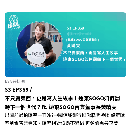
止境的自我懷疑，在人際風暴中找回安頓內心的力量？ 本
集《遠見ON AIR》邀請新書《透視職場冰山》作者、薩提
爾模式溝通引導師李崇義與謝佳芸，教你如何看穿職場底層
的應對姿態，以及在緊湊的職場節奏中，修煉安頓心法！
🔺你的自我價值，難道只能由考績和主管來決定？ 🔺你或
你的同事，正在用哪種「不一致」的姿態應對壓力？ 🔺如
何在中高壓的「三明治主管」困境中全身而退？ 主持人／
遠見雜誌總編輯 林讓均 與談人／薩提爾模式溝通引導師、
作者 李崇義、謝佳芸 +++++ 🫧清除腦袋的盲點，也順手理
清生活的雜亂。 點開看質感養成術>>
ESG共好圈
https://gvmkt.pse.is/9al3px ✨關注《遠見》更多的社群：
S3 EP369 /
LINE：https://reurl.cc/A4ELQp IG：
不只賣東西，更是寫人生故事！遠東SOGO如何翻
https://bit.ly/3AjBWNV YT：https://bit.ly/38jNi9k
轉下一個世代？ft. 遠東SOGO百貨董事長黃晴雯
Powered by Firstory Hosting
出國前最怕匯率一直漲?中國信託銀行挺你聰明換匯 設定匯
率到價智慧通知，匯率相對低點不錯過 再領優惠券享美金
最高減3分等優惠 立即設定： https://fstry.pse.is/9d7lr7