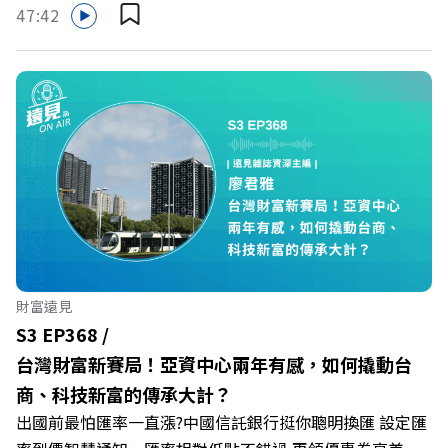
47:42
投資外幣如幣別轉換可能產生匯兌損失，應評估涉及自身情
況審慎投資。 完整注意事項詳見網站資訊。 —— 以上為
Firstory Podcast 廣告 —— 在永續減碳、綠色消費與友善
職場的變革浪潮下，傳統大流量、高耗能的百貨零售業該如
何轉型突圍？ 本集《遠見ON AIR》邀請到遠東SOGO百貨
董事長黃晴雯，帶你解析遠東SOGO如何透過戰略布局，打
造出兼顧企業獲利與社會共好的綠色零售新契機！ 🔺如何
從單純百貨專櫃轉型為有溫度的利他平台？ 🔺最難節能的
零售業如何落實「EP100」能效倍增計畫？ 🔺成功推動育
嬰留停、男同仁樂意成家！驚豔業界的「生育代理人制度」
🔺最有人情味的文化橋梁！從社會創新到經典「日本展」的
財富遠見
共好實踐 主持人／遠見雜誌副社長兼遠見智庫總編輯 李建
S3 EP368 /
興 與談人／遠東SOGO百貨董事長 黃晴雯 +++++ 🫧清除腦
台灣財富新賽局！亞資中心兩年有感，如何撬動台
袋的盲點，也順手理清生活的雜亂。 點開看質感養成術>>
商、科技新富的傳承大計？
https://gvmkt.pse.is/9al3px ✨關注《遠見》更多的社群：
出國前最怕匯率一直漲?中國信託銀行挺你聰明換匯 設定匯
LINE：https://reurl.cc/A4ELQp IG：