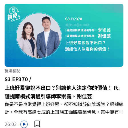
集《遠見ON AIR》邀請到可爾姿Curves台灣執行長林宏
遠，帶你解析可爾姿如何打造出兼顧健康生活與女力創業的
健身新契機！ 🔺如何從「傳統大型健身房」轉型為「社區
運動便利店」？ 🔺運動如何落實最貼心的「女性專屬、零
壓力」空間？ 🔺對抗肌少症、預防高齡化！驚豔醫學界的
「社會處方」 🔺超高加盟成功率！為無數女性圓夢的「女
力互助與微型創業平台」 主持人／遠見雜誌副社長兼遠見
智庫總編輯 李建興 與談人／可爾姿Curves台灣執行長 林宏
遠 +++++ 🫧清除腦袋的盲點，也順手理清生活的雜亂。 點
職場趨勢
開看質感養成術>> https://gvmkt.pse.is/9al3px ✨關注
S3 EP370 /
《遠見》更多的社群： LINE：https://reurl.cc/A4ELQp
上班好累卻說不出口？別讓他人決定你的價值！ ft.
IG：https://bit.ly/3AjBWNV YT：https://bit.ly/38jNi9k
薩提爾模式溝通引導師李崇義、謝佳芸
Powered by Firstory Hosting
你是不是也常覺得上班好累，卻不知道該向誰訴說？根據統
計，全球有高達七成的上班族正面臨職業倦怠，其中更有三
成默默承受著「沉默的倦怠」。當主管的期待、同儕的競爭
26:03
與承上啟下的壓力成為日常，身在職場的我們該如何停止無