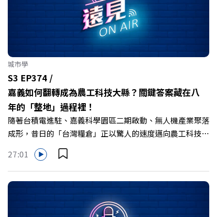
城市學
S3 EP374 /
嘉義如何翻轉成為農工科技大縣？關鍵答案藏在八
年的「整地」過程裡！
隨著台積電進駐、嘉義科學園區二期啟動、無人機產業聚落
成形，昔日的「台灣糧倉」正以驚人的速度邁向農工科技大
縣。在智慧農業、精品農產與「嘉義優鮮」品牌同步升級的
27:01
推動下，嘉義縣政府成功打破過往傳統農業縣的侷限，讓返
鄉子弟不僅能「回得來、留得下、活得好」，更為地方累積
迎向黃金十年的發展動能。 本集《遠見ON AIR》邀請嘉義
縣長翁章梁、立法委員蔡易餘、財信傳媒集團董事長謝金
河、紙風車劇團創辦人李永豐、以及嘉義縣人力發展所所長