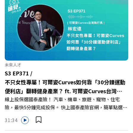
Powered by Firstory Hosting
海嘯的嚴峻考驗下，南台灣的技職學校該如何轉型突圍？
本集《遠見ON AIR》邀請到樹德科技大學校長王昭雄，帶
你解析樹德科大如何打造出兼顧學校永續發展與地方創生的
技職教育新典範！ 🔺如何從「傳統私校」轉型為「產學無
縫接軌者」？ 🔺AI如何深度賦能設計與人文學科學群？ 🔺
首創「菲律賓半導體專班」！驚豔科技界的國際精準育才
🔺一舉拿下4大USR專案！深耕地方的溫暖社會責任平台 主
持人／遠見雜誌副社長兼遠見智庫總編輯 李建興 與談人／
未來人才
樹德科技大學校長 王昭雄 +++++ 🎂歡慶遠見40歲生日！手
S3 EP371 /
速搶下破天荒的獨家優惠
不只女性專屬！可爾姿Curves如何靠「30分鐘運動
>>>https://gvmkt.pse.is/9e5pbz ✨關注《遠見》更多的社
便利店」翻轉健身產業？ ft. 可爾姿Curves台灣執
群： LINE：https://reurl.cc/A4ELQp IG：
線上投保選國泰產險！ 汽車、機車、旅遊、寵物、住宅
行長林宏遠
https://bit.ly/3AjBWNV YT：https://bit.ly/38jNi9k
險，最快5分鐘完成投保。 快上國泰產險官網，簡單點選，
Powered by Firstory Hosting
保障立即到位！ https://fstry.pse.is/9eddvv —— 以上為
31:34
Firstory Podcast 廣告 —— 在健康意識抬頭、健身產業百
家爭鳴的激烈浪潮下，傳統的健身房該如何轉型突圍？ 本