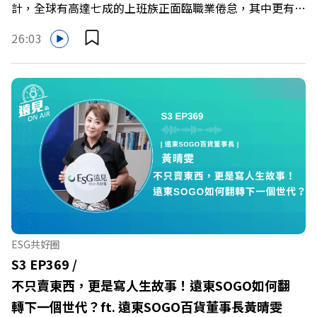
計，全球有高達七成的上班族正面臨職業倦怠，其中更有三
成默默承受著「沉默的倦怠」。當主管的期待、同儕的競爭
26:03
與承上啟下的壓力成為日常，身在職場的我們該如何停止無
止境的自我懷疑，在人際風暴中找回安頓內心的力量？ 本
集《遠見ON AIR》邀請新書《透視職場冰山》作者、薩提
爾模式溝通引導師李崇義與謝佳芸，教你如何看穿職場底層
的應對姿態，以及在緊湊的職場節奏中，修煉安頓心法！
🔺你的自我價值，難道只能由考績和主管來決定？ 🔺你或
你的同事，正在用哪種「不一致」的姿態應對壓力？ 🔺如
何在中高壓的「三明治主管」困境中全身而退？ 主持人／
遠見雜誌總編輯 林讓均 與談人／薩提爾模式溝通引導師、
作者 李崇義、謝佳芸 +++++ 🫧清除腦袋的盲點，也順手理
清生活的雜亂。 點開看質感養成術>>
ESG共好圈
https://gvmkt.pse.is/9al3px ✨關注《遠見》更多的社群：
S3 EP369 /
LINE：https://reurl.cc/A4ELQp IG：
不只賣東西，更是寫人生故事！遠東SOGO如何翻
https://bit.ly/3AjBWNV YT：https://bit.ly/38jNi9k
轉下一個世代？ft. 遠東SOGO百貨董事長黃晴雯
Powered by Firstory Hosting