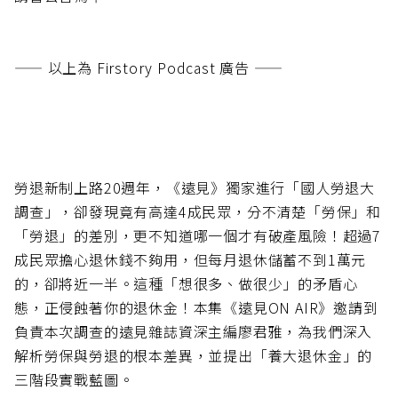
—— 以上為 Firstory Podcast 廣告 ——
勞退新制上路20週年，《遠見》獨家進行「國人勞退大
調查」，卻發現竟有高達4成民眾，分不清楚「勞保」和
「勞退」的差別，更不知道哪一個才有破產風險！超過7
成民眾擔心退休錢不夠用，但每月退休儲蓄不到1萬元
的，卻將近一半。這種「想很多、做很少」的矛盾心
態，正侵蝕著你的退休金！本集《遠見ON AIR》邀請到
負責本次調查的遠見雜誌資深主編廖君雅，為我們深入
解析勞保與勞退的根本差異，並提出「養大退休金」的
三階段實戰藍圖。