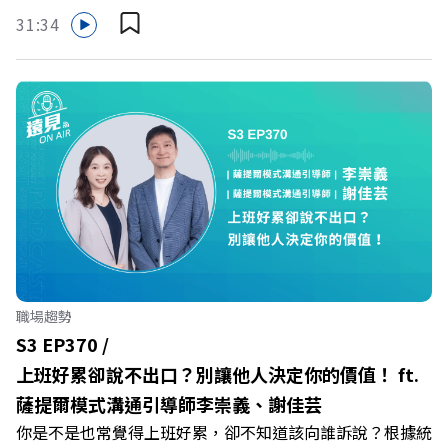
保障立即到位！ https://fstry.pse.is/9eddvv —— 以上為
31:34
Firstory Podcast 廣告 —— 在健康意識抬頭、健身產業百
家爭鳴的激烈浪潮下，傳統的健身房該如何轉型突圍？ 本
集《遠見ON AIR》邀請到可爾姿Curves台灣執行長林宏
遠，帶你解析可爾姿如何打造出兼顧健康生活與女力創業的
健身新契機！ 🔺如何從「傳統大型健身房」轉型為「社區
運動便利店」？ 🔺運動如何落實最貼心的「女性專屬、零
壓力」空間？ 🔺對抗肌少症、預防高齡化！驚豔醫學界的
「社會處方」 🔺超高加盟成功率！為無數女性圓夢的「女
力互助與微型創業平台」 主持人／遠見雜誌副社長兼遠見
智庫總編輯 李建興 與談人／可爾姿Curves台灣執行長 林宏
遠 +++++ 🫧清除腦袋的盲點，也順手理清生活的雜亂。 點
職場趨勢
開看質感養成術>> https://gvmkt.pse.is/9al3px ✨關注
S3 EP370 /
《遠見》更多的社群： LINE：https://reurl.cc/A4ELQp
上班好累卻說不出口？別讓他人決定你的價值！ ft.
IG：https://bit.ly/3AjBWNV YT：https://bit.ly/38jNi9k
薩提爾模式溝通引導師李崇義、謝佳芸
Powered by Firstory Hosting
你是不是也常覺得上班好累，卻不知道該向誰訴說？根據統