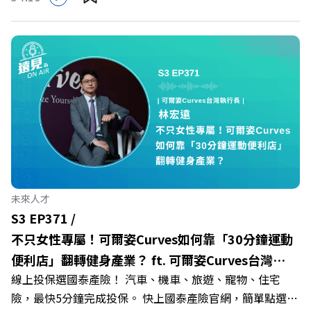
多家合作業者任你選，馬上來找適用地點！ ➡️
群：LINE：https://reurl.cc/A4ELQpIG：
https://fstry.pse.is/9epct2 —— 以上為 FMTaiwan 與
https://bit.ly/3AjBWNVYT：https://bit.ly/38jNi9k
Firstory Podcast 廣告 —— 在少子化浪潮、私校面臨退場
Powered by Firstory Hosting
海嘯的嚴峻考驗下，南台灣的技職學校該如何轉型突圍？
本集《遠見ON AIR》邀請到樹德科技大學校長王昭雄，帶
你解析樹德科大如何打造出兼顧學校永續發展與地方創生的
技職教育新典範！ 🔺如何從「傳統私校」轉型為「產學無
縫接軌者」？ 🔺AI如何深度賦能設計與人文學科學群？ 🔺
首創「菲律賓半導體專班」！驚豔科技界的國際精準育才
🔺一舉拿下4大USR專案！深耕地方的溫暖社會責任平台 主
持人／遠見雜誌副社長兼遠見智庫總編輯 李建興 與談人／
未來人才
樹德科技大學校長 王昭雄 +++++ 🎂歡慶遠見40歲生日！手
S3 EP371 /
速搶下破天荒的獨家優惠
不只女性專屬！可爾姿Curves如何靠「30分鐘運動
>>>https://gvmkt.pse.is/9e5pbz ✨關注《遠見》更多的社
便利店」翻轉健身產業？ ft. 可爾姿Curves台灣執
群： LINE：https://reurl.cc/A4ELQp IG：
線上投保選國泰產險！ 汽車、機車、旅遊、寵物、住宅
行長林宏遠
https://bit.ly/3AjBWNV YT：https://bit.ly/38jNi9k
險，最快5分鐘完成投保。 快上國泰產險官網，簡單點選，
Powered by Firstory Hosting