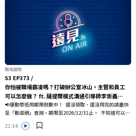
迎向黃金十年的發展動能。 本集《遠見ON AIR》邀請嘉義
縣長翁章梁、立法委員蔡易餘、財信傳媒集團董事長謝金
河、紙風車劇團創辦人李永豐、以及嘉義縣人力發展所所長
許喻理。帶你深入剖析《嘉義被看見了》書中收錄的八年轉
型故事，讀懂這段洗天換地的歷程，並共同看見下一個黃金
十年的發展藍圖！ 🔺翁章梁縣長如何攜手團隊，在大牌林
立的科技版圖中搶先卡位亞創中心？🔺品牌如何雙重升級，
化傳統作物為高價值的精品品牌？🔺如何將自身的失敗學，
轉化為凝聚團隊與縣民認同感的力量？🔺在迎向黃金十年的
職場趨勢
新局下，嘉義如何打造子弟能安心安居的未來？ 主持人／
S3 EP373 /
遠見雜誌副社長兼遠見智庫總編輯 李建興 與談人／嘉義縣
你怕被職場霸凌嗎？打破辦公室冰山，主管和員工
縣長 翁章梁、立法委員 蔡易餘、財信傳媒集團董事長 謝金
可以怎麼做？ ft. 薩提爾模式溝通引導師李崇義、
河、紙風車劇團創辦人 李永豐、嘉義縣人力發展所所長 許
📢運動幣抵用期限倒數中！ 還沒領取、還沒用完的請盡快
謝佳芸
喻理+++++🎂歡慶遠見40歲生日！手速搶下破天荒的獨家
至「動滋網」查詢，期限至2026/12/31止。 不知道可以在
優惠>>>https://gvmkt.pse.is/9e5pbz✨關注《遠見》更多
哪裡使用嗎？ 上「動滋網」【合作店家】專區，全台五千
的社群：LINE：https://reurl.cc/A4ELQpIG：
21:34
多家合作業者任你選，馬上來找適用地點！ ➡️
https://bit.ly/3AjBWNVYT：https://bit.ly/38jNi9k