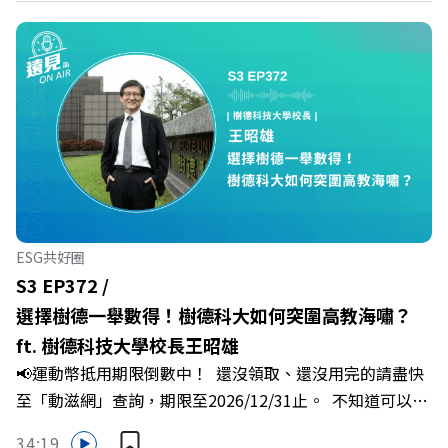
https://fstry.pse.is/9epct2 —— 以上為 FMTaiwan 與
Powered by Firstory Hosting
Firstory Podcast 廣告 —— 你常在職場中感到焦慮、害怕
犯錯，甚至覺得自己正遭受不友善的對待或霸凌嗎？當工作
中的人際摩擦、怕輸怕失敗的緊繃感成為日常，我們不能只
是委屈討好或一味逃避，更需要學會看透人際互動底層的
「職場冰山」。 本集《遠見 ON AIR》邀請到薩提爾模式溝
通引導師、天下文化新書《透視職場冰山》作者李崇義與謝
佳芸老師，帶你透過「冰山理論」拆解職場上的對立與衝
突，學會用「好奇」代替「批判」。即使在變動快速的AI時
代，也能幫自己打造不被成敗輕易定義的強韌自我。 🔺 職
ESG共好圈
場衝突與霸凌從何而來？🔺 如何用「冰山對話」看穿主管
S3 EP372 /
焦慮，將對立化為合作？🔺 怎麼做到「好奇少一點、批判
選擇樹德一舉數得！樹德科大如何突圍高教海嘯？
少一點」？🔺 面對AI時代的職涯焦慮，如何把自我價值打
ft. 樹德科技大學校長王昭雄
分權拿回手裡？ +++++📓《透視職場冰山》新書介紹
📢運動幣抵用期限倒數中！ 還沒領取、還沒用完的請盡快
>>>https://bookzone.cwgv.com.tw/book/BWL108🎂歡
至「動滋網」查詢，期限至2026/12/31止。 不知道可以在
慶遠見40歲生日！手速搶下破天荒的獨家優惠
哪裡使用嗎？ 上「動滋網」【合作店家】專區，全台五千
>>>https://gvmkt.pse.is/9e5pbz✨關注《遠見》更多的社
34:19