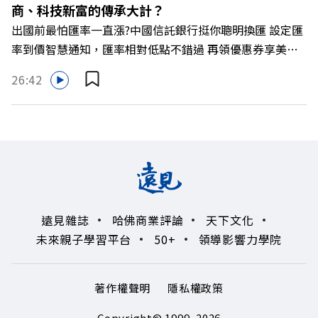
商、科技新富的傳承大計？
https://gvmkt.pse.is/9al3px ✨關注《遠見》更多的社群：
出國前最怕匯率一直漲?中國信託銀行挺你聰明換匯 設定匯
LINE：https://reurl.cc/A4ELQp IG：
率到價智慧通知，匯率相對低點不錯過 再領優惠券享美金
https://bit.ly/3AjBWNV YT：https://bit.ly/38jNi9k
最高減3分等優惠 立即設定： https://fstry.pse.is/9d7lr7
Powered by Firstory Hosting
26:42
投資外幣如幣別轉換可能產生匯兌損失，應評估涉及自身情
況審慎投資。 完整注意事項詳見網站資訊。 —— 以上為
Firstory Podcast 廣告 —— 如果有一天，台灣成為亞洲新
一代的財富調度與資產管理重鎮，你的資產配置會怎麼變？
在政府力推「亞洲資產管理中心」政策、高雄專區成立滿週
年的關鍵時刻，台灣的投信、信託與財富管理業務，正迎來
史詩級的法規鬆綁與資金浪潮。 本集《遠見ON AIR》邀請
遠見雜誌
哈佛商業評論
天下文化
到遠見資深主編廖君雅，帶你解析這場台灣史上最大規模的
未來親子學習平台
50+
領導影響力學院
財富版圖重組。 🔺資產管理大躍進！台灣憑什麼挑戰亞太
金融重鎮？ 🔺不只是口號！主動式ETF與被動平衡型ETF如
何引爆市場？ 🔺打破「富不過三代」魔咒，如何靠信託鬆
著作權聲明
隱私權政策
綁落實百年傳承？ 🔺高雄專區滿一週年！如何打造在地財
富生態系？ 主持人／遠見雜誌總編輯 林讓均 與談人／遠見
Copyright© 1999~2026