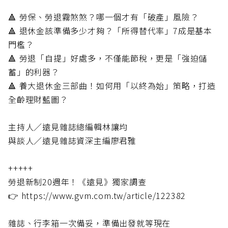
🔺 勞保、勞退霧煞煞？哪一個才有「破產」風險？
🔺 退休金該準備多少才夠？「所得替代率」7成是基本
門檻？
🔺 勞退「自提」好處多，不僅能節稅，更是「強迫儲
蓄」的利器？
🔺 養大退休金三部曲！如何用「以終為始」策略，打造
全齡理財藍圖？
主持人／遠見雜誌總編輯林讓均
與談人／遠見雜誌資深主編廖君雅
+++++
勞退新制20週年！《遠見》獨家調查
👉 https://www.gvm.com.tw/article/122382
雜誌、行李箱一次備妥，準備出發就等現在