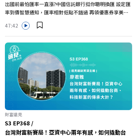
出國前最怕匯率一直漲?中國信託銀行挺你聰明換匯 設定匯
率到價智慧通知，匯率相對低點不錯過 再領優惠券享美金
最高減3分等優惠 立即設定： https://fstry.pse.is/9d7lr7
47:42
投資外幣如幣別轉換可能產生匯兌損失，應評估涉及自身情
況審慎投資。 完整注意事項詳見網站資訊。 —— 以上為
Firstory Podcast 廣告 —— 在永續減碳、綠色消費與友善
職場的變革浪潮下，傳統大流量、高耗能的百貨零售業該如
何轉型突圍？ 本集《遠見ON AIR》邀請到遠東SOGO百貨
董事長黃晴雯，帶你解析遠東SOGO如何透過戰略布局，打
造出兼顧企業獲利與社會共好的綠色零售新契機！ 🔺如何
從單純百貨專櫃轉型為有溫度的利他平台？ 🔺最難節能的
零售業如何落實「EP100」能效倍增計畫？ 🔺成功推動育
嬰留停、男同仁樂意成家！驚豔業界的「生育代理人制度」
🔺最有人情味的文化橋梁！從社會創新到經典「日本展」的
財富遠見
共好實踐 主持人／遠見雜誌副社長兼遠見智庫總編輯 李建
S3 EP368 /
興 與談人／遠東SOGO百貨董事長 黃晴雯 +++++ 🫧清除腦
台灣財富新賽局！亞資中心兩年有感，如何撬動台
袋的盲點，也順手理清生活的雜亂。 點開看質感養成術>>