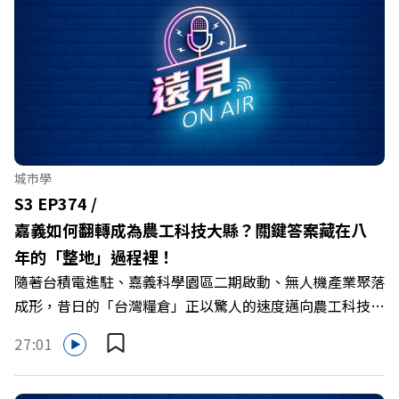
城市學
S3 EP374 /
嘉義如何翻轉成為農工科技大縣？關鍵答案藏在八
年的「整地」過程裡！
隨著台積電進駐、嘉義科學園區二期啟動、無人機產業聚落
成形，昔日的「台灣糧倉」正以驚人的速度邁向農工科技大
縣。在智慧農業、精品農產與「嘉義優鮮」品牌同步升級的
27:01
推動下，嘉義縣政府成功打破過往傳統農業縣的侷限，讓返
鄉子弟不僅能「回得來、留得下、活得好」，更為地方累積