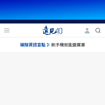
破除資訊盲點
刷手機就能變厲害