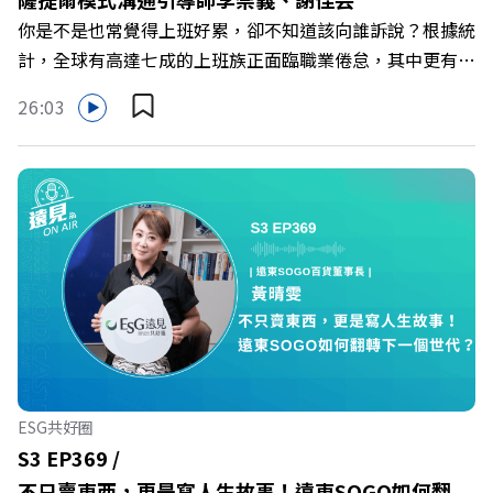
Powered by Firstory Hosting
你是不是也常覺得上班好累，卻不知道該向誰訴說？根據統
計，全球有高達七成的上班族正面臨職業倦怠，其中更有三
成默默承受著「沉默的倦怠」。當主管的期待、同儕的競爭
26:03
與承上啟下的壓力成為日常，身在職場的我們該如何停止無
止境的自我懷疑，在人際風暴中找回安頓內心的力量？ 本
集《遠見ON AIR》邀請新書《透視職場冰山》作者、薩提
爾模式溝通引導師李崇義與謝佳芸，教你如何看穿職場底層
的應對姿態，以及在緊湊的職場節奏中，修煉安頓心法！
🔺你的自我價值，難道只能由考績和主管來決定？ 🔺你或
你的同事，正在用哪種「不一致」的姿態應對壓力？ 🔺如
何在中高壓的「三明治主管」困境中全身而退？ 主持人／
遠見雜誌總編輯 林讓均 與談人／薩提爾模式溝通引導師、
作者 李崇義、謝佳芸 +++++ 🫧清除腦袋的盲點，也順手理
清生活的雜亂。 點開看質感養成術>>
ESG共好圈
https://gvmkt.pse.is/9al3px ✨關注《遠見》更多的社群：
S3 EP369 /
LINE：https://reurl.cc/A4ELQp IG：
不只賣東西，更是寫人生故事！遠東SOGO如何翻