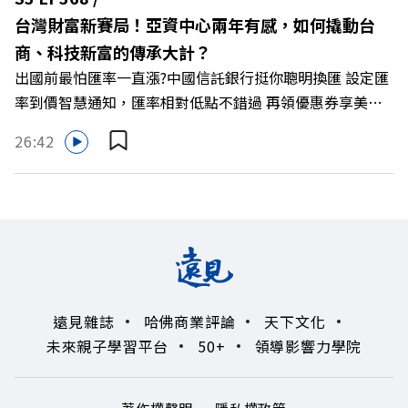
興 與談人／遠東SOGO百貨董事長 黃晴雯 +++++ 🫧清除腦
台灣財富新賽局！亞資中心兩年有感，如何撬動台
袋的盲點，也順手理清生活的雜亂。 點開看質感養成術>>
商、科技新富的傳承大計？
https://gvmkt.pse.is/9al3px ✨關注《遠見》更多的社群：
出國前最怕匯率一直漲?中國信託銀行挺你聰明換匯 設定匯
LINE：https://reurl.cc/A4ELQp IG：
率到價智慧通知，匯率相對低點不錯過 再領優惠券享美金
https://bit.ly/3AjBWNV YT：https://bit.ly/38jNi9k
最高減3分等優惠 立即設定： https://fstry.pse.is/9d7lr7
Powered by Firstory Hosting
26:42
投資外幣如幣別轉換可能產生匯兌損失，應評估涉及自身情
況審慎投資。 完整注意事項詳見網站資訊。 —— 以上為
Firstory Podcast 廣告 —— 如果有一天，台灣成為亞洲新
一代的財富調度與資產管理重鎮，你的資產配置會怎麼變？
在政府力推「亞洲資產管理中心」政策、高雄專區成立滿週
年的關鍵時刻，台灣的投信、信託與財富管理業務，正迎來
史詩級的法規鬆綁與資金浪潮。 本集《遠見ON AIR》邀請
遠見雜誌
哈佛商業評論
天下文化
到遠見資深主編廖君雅，帶你解析這場台灣史上最大規模的
未來親子學習平台
50+
領導影響力學院
財富版圖重組。 🔺資產管理大躍進！台灣憑什麼挑戰亞太
金融重鎮？ 🔺不只是口號！主動式ETF與被動平衡型ETF如
何引爆市場？ 🔺打破「富不過三代」魔咒，如何靠信託鬆