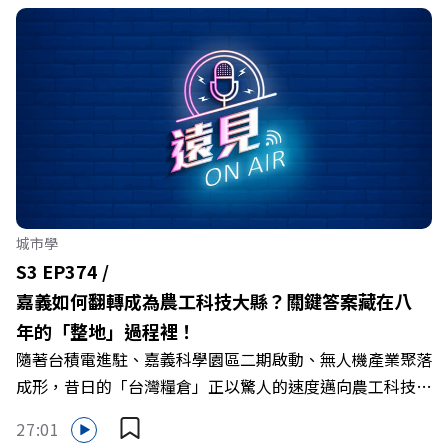
城市學
S3 EP374 /
嘉義如何翻轉成為農工科技大縣？關鍵答案藏在八
年的「整地」過程裡！
隨著台積電進駐、嘉義科學園區二期啟動、無人機產業聚落
成形，昔日的「台灣糧倉」正以驚人的速度邁向農工科技大
縣。在智慧農業、精品農產與「嘉義優鮮」品牌同步升級的
27:01
推動下，嘉義縣政府成功打破過往傳統農業縣的侷限，讓返