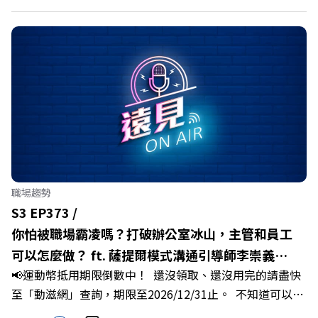
鄉子弟不僅能「回得來、留得下、活得好」，更為地方累積
迎向黃金十年的發展動能。 本集《遠見ON AIR》邀請嘉義
縣長翁章梁、立法委員蔡易餘、財信傳媒集團董事長謝金
河、紙風車劇團創辦人李永豐、以及嘉義縣人力發展所所長
許喻理。帶你深入剖析《嘉義被看見了》書中收錄的八年轉
型故事，讀懂這段洗天換地的歷程，並共同看見下一個黃金
十年的發展藍圖！ 🔺翁章梁縣長如何攜手團隊，在大牌林
立的科技版圖中搶先卡位亞創中心？🔺品牌如何雙重升級，
化傳統作物為高價值的精品品牌？🔺如何將自身的失敗學，
轉化為凝聚團隊與縣民認同感的力量？🔺在迎向黃金十年的
職場趨勢
新局下，嘉義如何打造子弟能安心安居的未來？ 主持人／
S3 EP373 /
遠見雜誌副社長兼遠見智庫總編輯 李建興 與談人／嘉義縣
你怕被職場霸凌嗎？打破辦公室冰山，主管和員工
縣長 翁章梁、立法委員 蔡易餘、財信傳媒集團董事長 謝金
可以怎麼做？ ft. 薩提爾模式溝通引導師李崇義、
河、紙風車劇團創辦人 李永豐、嘉義縣人力發展所所長 許
📢運動幣抵用期限倒數中！ 還沒領取、還沒用完的請盡快
謝佳芸
喻理+++++🎂歡慶遠見40歲生日！手速搶下破天荒的獨家
至「動滋網」查詢，期限至2026/12/31止。 不知道可以在
優惠>>>https://gvmkt.pse.is/9e5pbz✨關注《遠見》更多
哪裡使用嗎？ 上「動滋網」【合作店家】專區，全台五千