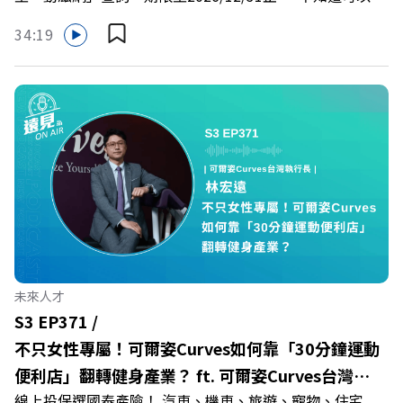
慶遠見40歲生日！手速搶下破天荒的獨家優惠
哪裡使用嗎？ 上「動滋網」【合作店家】專區，全台五千
>>>https://gvmkt.pse.is/9e5pbz✨關注《遠見》更多的社
34:19
多家合作業者任你選，馬上來找適用地點！ ➡️
群：LINE：https://reurl.cc/A4ELQpIG：
https://fstry.pse.is/9epct2 —— 以上為 FMTaiwan 與
https://bit.ly/3AjBWNVYT：https://bit.ly/38jNi9k
Firstory Podcast 廣告 —— 在少子化浪潮、私校面臨退場
Powered by Firstory Hosting
海嘯的嚴峻考驗下，南台灣的技職學校該如何轉型突圍？
本集《遠見ON AIR》邀請到樹德科技大學校長王昭雄，帶
你解析樹德科大如何打造出兼顧學校永續發展與地方創生的
技職教育新典範！ 🔺如何從「傳統私校」轉型為「產學無
縫接軌者」？ 🔺AI如何深度賦能設計與人文學科學群？ 🔺
首創「菲律賓半導體專班」！驚豔科技界的國際精準育才
🔺一舉拿下4大USR專案！深耕地方的溫暖社會責任平台 主
持人／遠見雜誌副社長兼遠見智庫總編輯 李建興 與談人／
未來人才
樹德科技大學校長 王昭雄 +++++ 🎂歡慶遠見40歲生日！手
S3 EP371 /
速搶下破天荒的獨家優惠
不只女性專屬！可爾姿Curves如何靠「30分鐘運動
>>>https://gvmkt.pse.is/9e5pbz ✨關注《遠見》更多的社
便利店」翻轉健身產業？ ft. 可爾姿Curves台灣執
群： LINE：https://reurl.cc/A4ELQp IG：
線上投保選國泰產險！ 汽車、機車、旅遊、寵物、住宅
行長林宏遠