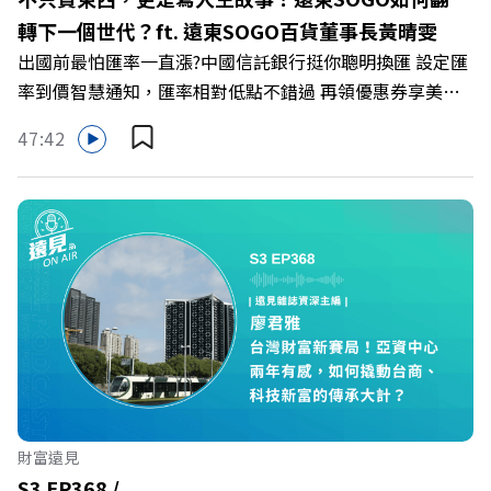
https://bit.ly/3AjBWNV YT：https://bit.ly/38jNi9k
轉下一個世代？ft. 遠東SOGO百貨董事長黃晴雯
Powered by Firstory Hosting
出國前最怕匯率一直漲?中國信託銀行挺你聰明換匯 設定匯
率到價智慧通知，匯率相對低點不錯過 再領優惠券享美金
最高減3分等優惠 立即設定： https://fstry.pse.is/9d7lr7
47:42
投資外幣如幣別轉換可能產生匯兌損失，應評估涉及自身情
況審慎投資。 完整注意事項詳見網站資訊。 —— 以上為
Firstory Podcast 廣告 —— 在永續減碳、綠色消費與友善
職場的變革浪潮下，傳統大流量、高耗能的百貨零售業該如
何轉型突圍？ 本集《遠見ON AIR》邀請到遠東SOGO百貨
董事長黃晴雯，帶你解析遠東SOGO如何透過戰略布局，打
造出兼顧企業獲利與社會共好的綠色零售新契機！ 🔺如何
從單純百貨專櫃轉型為有溫度的利他平台？ 🔺最難節能的
零售業如何落實「EP100」能效倍增計畫？ 🔺成功推動育
嬰留停、男同仁樂意成家！驚豔業界的「生育代理人制度」
🔺最有人情味的文化橋梁！從社會創新到經典「日本展」的
財富遠見
共好實踐 主持人／遠見雜誌副社長兼遠見智庫總編輯 李建
S3 EP368 /