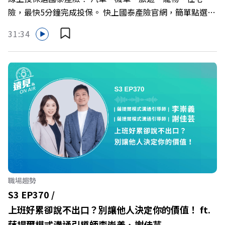
https://bit.ly/3AjBWNV YT：https://bit.ly/38jNi9k
險，最快5分鐘完成投保。 快上國泰產險官網，簡單點選，
Powered by Firstory Hosting
保障立即到位！ https://fstry.pse.is/9eddvv —— 以上為
31:34
Firstory Podcast 廣告 —— 在健康意識抬頭、健身產業百
家爭鳴的激烈浪潮下，傳統的健身房該如何轉型突圍？ 本
集《遠見ON AIR》邀請到可爾姿Curves台灣執行長林宏
遠，帶你解析可爾姿如何打造出兼顧健康生活與女力創業的
健身新契機！ 🔺如何從「傳統大型健身房」轉型為「社區
運動便利店」？ 🔺運動如何落實最貼心的「女性專屬、零
壓力」空間？ 🔺對抗肌少症、預防高齡化！驚豔醫學界的
「社會處方」 🔺超高加盟成功率！為無數女性圓夢的「女
力互助與微型創業平台」 主持人／遠見雜誌副社長兼遠見
智庫總編輯 李建興 與談人／可爾姿Curves台灣執行長 林宏
遠 +++++ 🫧清除腦袋的盲點，也順手理清生活的雜亂。 點
職場趨勢
開看質感養成術>> https://gvmkt.pse.is/9al3px ✨關注
S3 EP370 /
《遠見》更多的社群： LINE：https://reurl.cc/A4ELQp
上班好累卻說不出口？別讓他人決定你的價值！ ft.
IG：https://bit.ly/3AjBWNV YT：https://bit.ly/38jNi9k
薩提爾模式溝通引導師李崇義、謝佳芸