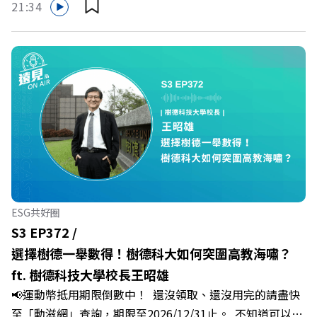
的社群：LINE：https://reurl.cc/A4ELQpIG：
21:34
多家合作業者任你選，馬上來找適用地點！ ➡️
https://bit.ly/3AjBWNVYT：https://bit.ly/38jNi9k
https://fstry.pse.is/9epct2 —— 以上為 FMTaiwan 與
Powered by Firstory Hosting
Firstory Podcast 廣告 —— 你常在職場中感到焦慮、害怕
犯錯，甚至覺得自己正遭受不友善的對待或霸凌嗎？當工作
中的人際摩擦、怕輸怕失敗的緊繃感成為日常，我們不能只
是委屈討好或一味逃避，更需要學會看透人際互動底層的
「職場冰山」。 本集《遠見 ON AIR》邀請到薩提爾模式溝
通引導師、天下文化新書《透視職場冰山》作者李崇義與謝
佳芸老師，帶你透過「冰山理論」拆解職場上的對立與衝
突，學會用「好奇」代替「批判」。即使在變動快速的AI時
代，也能幫自己打造不被成敗輕易定義的強韌自我。 🔺 職
ESG共好圈
場衝突與霸凌從何而來？🔺 如何用「冰山對話」看穿主管
S3 EP372 /
焦慮，將對立化為合作？🔺 怎麼做到「好奇少一點、批判
選擇樹德一舉數得！樹德科大如何突圍高教海嘯？
少一點」？🔺 面對AI時代的職涯焦慮，如何把自我價值打
ft. 樹德科技大學校長王昭雄
分權拿回手裡？ +++++📓《透視職場冰山》新書介紹
📢運動幣抵用期限倒數中！ 還沒領取、還沒用完的請盡快
>>>https://bookzone.cwgv.com.tw/book/BWL108🎂歡
至「動滋網」查詢，期限至2026/12/31止。 不知道可以在