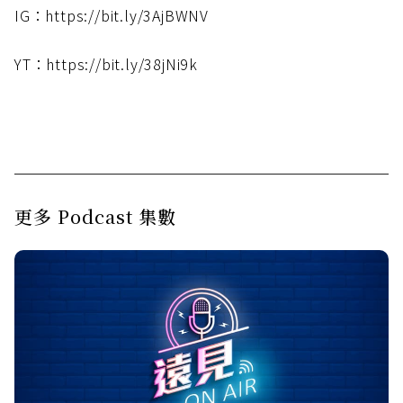
IG：https://bit.ly/3AjBWNV
YT：https://bit.ly/38jNi9k
更多 Podcast 集數