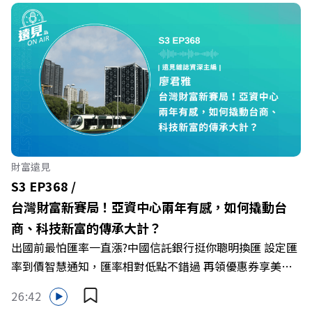
Firstory Podcast 廣告 —— 在永續減碳、綠色消費與友善
職場的變革浪潮下，傳統大流量、高耗能的百貨零售業該如
何轉型突圍？ 本集《遠見ON AIR》邀請到遠東SOGO百貨
董事長黃晴雯，帶你解析遠東SOGO如何透過戰略布局，打
造出兼顧企業獲利與社會共好的綠色零售新契機！ 🔺如何
從單純百貨專櫃轉型為有溫度的利他平台？ 🔺最難節能的
零售業如何落實「EP100」能效倍增計畫？ 🔺成功推動育
嬰留停、男同仁樂意成家！驚豔業界的「生育代理人制度」
🔺最有人情味的文化橋梁！從社會創新到經典「日本展」的
財富遠見
共好實踐 主持人／遠見雜誌副社長兼遠見智庫總編輯 李建
S3 EP368 /
興 與談人／遠東SOGO百貨董事長 黃晴雯 +++++ 🫧清除腦
台灣財富新賽局！亞資中心兩年有感，如何撬動台
袋的盲點，也順手理清生活的雜亂。 點開看質感養成術>>
商、科技新富的傳承大計？
https://gvmkt.pse.is/9al3px ✨關注《遠見》更多的社群：
出國前最怕匯率一直漲?中國信託銀行挺你聰明換匯 設定匯
LINE：https://reurl.cc/A4ELQp IG：
率到價智慧通知，匯率相對低點不錯過 再領優惠券享美金
https://bit.ly/3AjBWNV YT：https://bit.ly/38jNi9k
最高減3分等優惠 立即設定： https://fstry.pse.is/9d7lr7
Powered by Firstory Hosting
26:42
投資外幣如幣別轉換可能產生匯兌損失，應評估涉及自身情