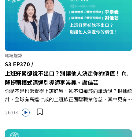
健身新契機！ 🔺如何從「傳統大型健身房」轉型為「社區
運動便利店」？ 🔺運動如何落實最貼心的「女性專屬、零
壓力」空間？ 🔺對抗肌少症、預防高齡化！驚豔醫學界的
「社會處方」 🔺超高加盟成功率！為無數女性圓夢的「女
力互助與微型創業平台」 主持人／遠見雜誌副社長兼遠見
智庫總編輯 李建興 與談人／可爾姿Curves台灣執行長 林宏
遠 +++++ 🫧清除腦袋的盲點，也順手理清生活的雜亂。 點
職場趨勢
開看質感養成術>> https://gvmkt.pse.is/9al3px ✨關注
S3 EP370 /
《遠見》更多的社群： LINE：https://reurl.cc/A4ELQp
上班好累卻說不出口？別讓他人決定你的價值！ ft.
IG：https://bit.ly/3AjBWNV YT：https://bit.ly/38jNi9k
薩提爾模式溝通引導師李崇義、謝佳芸
Powered by Firstory Hosting
你是不是也常覺得上班好累，卻不知道該向誰訴說？根據統
計，全球有高達七成的上班族正面臨職業倦怠，其中更有三
成默默承受著「沉默的倦怠」。當主管的期待、同儕的競爭
26:03
與承上啟下的壓力成為日常，身在職場的我們該如何停止無
止境的自我懷疑，在人際風暴中找回安頓內心的力量？ 本
集《遠見ON AIR》邀請新書《透視職場冰山》作者、薩提