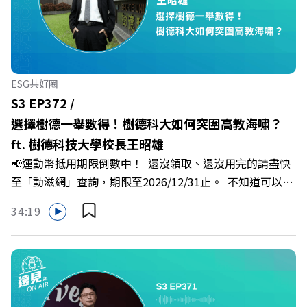
「職場冰山」。 本集《遠見 ON AIR》邀請到薩提爾模式溝
通引導師、天下文化新書《透視職場冰山》作者李崇義與謝
佳芸老師，帶你透過「冰山理論」拆解職場上的對立與衝
突，學會用「好奇」代替「批判」。即使在變動快速的AI時
代，也能幫自己打造不被成敗輕易定義的強韌自我。 🔺 職
ESG共好圈
場衝突與霸凌從何而來？🔺 如何用「冰山對話」看穿主管
S3 EP372 /
焦慮，將對立化為合作？🔺 怎麼做到「好奇少一點、批判
選擇樹德一舉數得！樹德科大如何突圍高教海嘯？
少一點」？🔺 面對AI時代的職涯焦慮，如何把自我價值打
ft. 樹德科技大學校長王昭雄
分權拿回手裡？ +++++📓《透視職場冰山》新書介紹
📢運動幣抵用期限倒數中！ 還沒領取、還沒用完的請盡快
>>>https://bookzone.cwgv.com.tw/book/BWL108🎂歡
至「動滋網」查詢，期限至2026/12/31止。 不知道可以在
慶遠見40歲生日！手速搶下破天荒的獨家優惠
哪裡使用嗎？ 上「動滋網」【合作店家】專區，全台五千
>>>https://gvmkt.pse.is/9e5pbz✨關注《遠見》更多的社
34:19
多家合作業者任你選，馬上來找適用地點！ ➡️
群：LINE：https://reurl.cc/A4ELQpIG：
https://fstry.pse.is/9epct2 —— 以上為 FMTaiwan 與
https://bit.ly/3AjBWNVYT：https://bit.ly/38jNi9k
Firstory Podcast 廣告 —— 在少子化浪潮、私校面臨退場
Powered by Firstory Hosting
海嘯的嚴峻考驗下，南台灣的技職學校該如何轉型突圍？
本集《遠見ON AIR》邀請到樹德科技大學校長王昭雄，帶