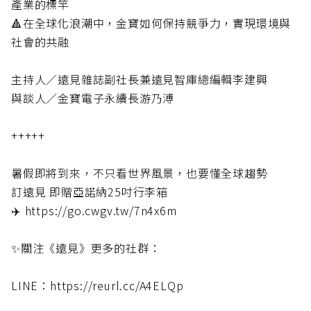
產業的標竿
🔺在全球化浪潮中，金寶如何保持競爭力，實現環境與
社會的共融
主持人／遠見雜誌副社長兼遠見智庫總編輯李建興
與談人／金寶電子永續長游乃溥
+++++
暑假即將到來，不只看世界風景，也要懂全球趨勢
訂遠見 即贈亞諾納25吋行李箱
✈️ https://go.cwgv.tw/7n4x6m
✨關注《遠見》更多的社群：
LINE：https://reurl.cc/A4ELQp