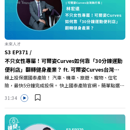
你解析樹德科大如何打造出兼顧學校永續發展與地方創生的
技職教育新典範！ 🔺如何從「傳統私校」轉型為「產學無
縫接軌者」？ 🔺AI如何深度賦能設計與人文學科學群？ 🔺
首創「菲律賓半導體專班」！驚豔科技界的國際精準育才
🔺一舉拿下4大USR專案！深耕地方的溫暖社會責任平台 主
持人／遠見雜誌副社長兼遠見智庫總編輯 李建興 與談人／
未來人才
樹德科技大學校長 王昭雄 +++++ 🎂歡慶遠見40歲生日！手
S3 EP371 /
速搶下破天荒的獨家優惠
不只女性專屬！可爾姿Curves如何靠「30分鐘運動
>>>https://gvmkt.pse.is/9e5pbz ✨關注《遠見》更多的社
便利店」翻轉健身產業？ ft. 可爾姿Curves台灣執
群： LINE：https://reurl.cc/A4ELQp IG：
線上投保選國泰產險！ 汽車、機車、旅遊、寵物、住宅
行長林宏遠
https://bit.ly/3AjBWNV YT：https://bit.ly/38jNi9k
險，最快5分鐘完成投保。 快上國泰產險官網，簡單點選，
Powered by Firstory Hosting
保障立即到位！ https://fstry.pse.is/9eddvv —— 以上為
31:34
Firstory Podcast 廣告 —— 在健康意識抬頭、健身產業百
家爭鳴的激烈浪潮下，傳統的健身房該如何轉型突圍？ 本
集《遠見ON AIR》邀請到可爾姿Curves台灣執行長林宏
遠，帶你解析可爾姿如何打造出兼顧健康生活與女力創業的