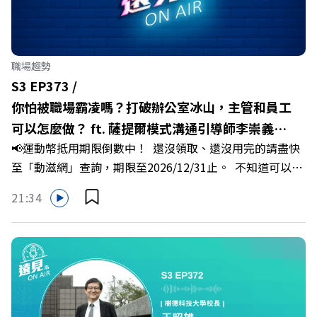
十年的發展藍圖！ 🔺翁章梁縣長如何攜手團隊，在大牌林
立的科技版圖中搶先卡位亞創中心？🔺品牌如何雙重升級，
化傳統作物為高價值的精品品牌？🔺如何將自身的失敗學，
轉化為凝聚團隊與縣民認同感的力量？🔺在迎向黃金十年的
職場趨勢
新局下，嘉義如何打造子弟能安心安居的未來？ 主持人／
S3 EP373 /
遠見雜誌副社長兼遠見智庫總編輯 李建興 與談人／嘉義縣
你怕被職場霸凌嗎？打破辦公室冰山，主管和員工
縣長 翁章梁、立法委員 蔡易餘、財信傳媒集團董事長 謝金
可以怎麼做？ ft. 薩提爾模式溝通引導師李崇義、
河、紙風車劇團創辦人 李永豐、嘉義縣人力發展所所長 許
📢運動幣抵用期限倒數中！ 還沒領取、還沒用完的請盡快
謝佳芸
喻理+++++🎂歡慶遠見40歲生日！手速搶下破天荒的獨家
至「動滋網」查詢，期限至2026/12/31止。 不知道可以在
優惠>>>https://gvmkt.pse.is/9e5pbz✨關注《遠見》更多
哪裡使用嗎？ 上「動滋網」【合作店家】專區，全台五千
的社群：LINE：https://reurl.cc/A4ELQpIG：
21:34
多家合作業者任你選，馬上來找適用地點！ ➡️
https://bit.ly/3AjBWNVYT：https://bit.ly/38jNi9k
https://fstry.pse.is/9epct2 —— 以上為 FMTaiwan 與
Powered by Firstory Hosting
Firstory Podcast 廣告 —— 你常在職場中感到焦慮、害怕
犯錯，甚至覺得自己正遭受不友善的對待或霸凌嗎？當工作
中的人際摩擦、怕輸怕失敗的緊繃感成為日常，我們不能只
是委屈討好或一味逃避，更需要學會看透人際互動底層的