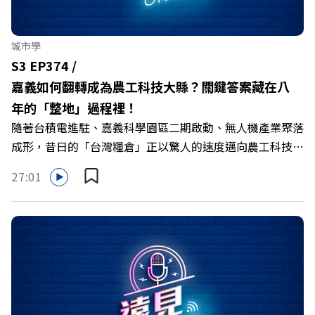
城市學
S3 EP374 /
嘉義如何翻轉成為農工科技大縣？關鍵答案藏在八
年的「整地」過程裡！
隨著台積電進駐、嘉義科學園區二期啟動、無人機產業聚落
成形，昔日的「台灣糧倉」正以驚人的速度邁向農工科技大
縣。在智慧農業、精品農產與「嘉義優鮮」品牌同步升級的
27:01
推動下，嘉義縣政府成功打破過往傳統農業縣的侷限，讓返
鄉子弟不僅能「回得來、留得下、活得好」，更為地方累積
迎向黃金十年的發展動能。 本集《遠見ON AIR》邀請嘉義
縣長翁章梁、立法委員蔡易餘、財信傳媒集團董事長謝金
河、紙風車劇團創辦人李永豐、以及嘉義縣人力發展所所長
許喻理。帶你深入剖析《嘉義被看見了》書中收錄的八年轉
型故事，讀懂這段洗天換地的歷程，並共同看見下一個黃金