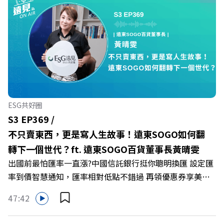
爾模式溝通引導師李崇義與謝佳芸，教你如何看穿職場底層
的應對姿態，以及在緊湊的職場節奏中，修煉安頓心法！
🔺你的自我價值，難道只能由考績和主管來決定？ 🔺你或
你的同事，正在用哪種「不一致」的姿態應對壓力？ 🔺如
何在中高壓的「三明治主管」困境中全身而退？ 主持人／
遠見雜誌總編輯 林讓均 與談人／薩提爾模式溝通引導師、
作者 李崇義、謝佳芸 +++++ 🫧清除腦袋的盲點，也順手理
清生活的雜亂。 點開看質感養成術>>
ESG共好圈
https://gvmkt.pse.is/9al3px ✨關注《遠見》更多的社群：
S3 EP369 /
LINE：https://reurl.cc/A4ELQp IG：
不只賣東西，更是寫人生故事！遠東SOGO如何翻
https://bit.ly/3AjBWNV YT：https://bit.ly/38jNi9k
轉下一個世代？ft. 遠東SOGO百貨董事長黃晴雯
Powered by Firstory Hosting
出國前最怕匯率一直漲?中國信託銀行挺你聰明換匯 設定匯
率到價智慧通知，匯率相對低點不錯過 再領優惠券享美金
最高減3分等優惠 立即設定： https://fstry.pse.is/9d7lr7
47:42
投資外幣如幣別轉換可能產生匯兌損失，應評估涉及自身情
況審慎投資。 完整注意事項詳見網站資訊。 —— 以上為