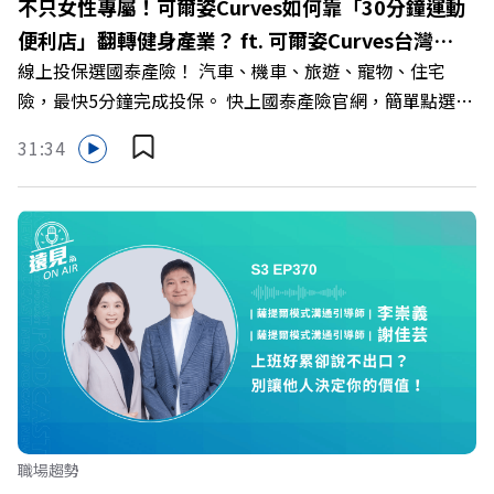
不只女性專屬！可爾姿Curves如何靠「30分鐘運動
>>>https://gvmkt.pse.is/9e5pbz ✨關注《遠見》更多的社
便利店」翻轉健身產業？ ft. 可爾姿Curves台灣執
群： LINE：https://reurl.cc/A4ELQp IG：
線上投保選國泰產險！ 汽車、機車、旅遊、寵物、住宅
行長林宏遠
https://bit.ly/3AjBWNV YT：https://bit.ly/38jNi9k
險，最快5分鐘完成投保。 快上國泰產險官網，簡單點選，
Powered by Firstory Hosting
保障立即到位！ https://fstry.pse.is/9eddvv —— 以上為
31:34
Firstory Podcast 廣告 —— 在健康意識抬頭、健身產業百
家爭鳴的激烈浪潮下，傳統的健身房該如何轉型突圍？ 本
集《遠見ON AIR》邀請到可爾姿Curves台灣執行長林宏
遠，帶你解析可爾姿如何打造出兼顧健康生活與女力創業的
健身新契機！ 🔺如何從「傳統大型健身房」轉型為「社區
運動便利店」？ 🔺運動如何落實最貼心的「女性專屬、零
壓力」空間？ 🔺對抗肌少症、預防高齡化！驚豔醫學界的
「社會處方」 🔺超高加盟成功率！為無數女性圓夢的「女
力互助與微型創業平台」 主持人／遠見雜誌副社長兼遠見
智庫總編輯 李建興 與談人／可爾姿Curves台灣執行長 林宏
遠 +++++ 🫧清除腦袋的盲點，也順手理清生活的雜亂。 點
職場趨勢
開看質感養成術>> https://gvmkt.pse.is/9al3px ✨關注