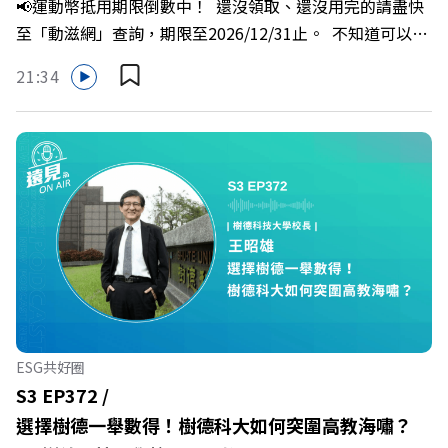
📢運動幣抵用期限倒數中！ 還沒領取、還沒用完的請盡快
謝佳芸
喻理+++++🎂歡慶遠見40歲生日！手速搶下破天荒的獨家
至「動滋網」查詢，期限至2026/12/31止。 不知道可以在
優惠>>>https://gvmkt.pse.is/9e5pbz✨關注《遠見》更多
哪裡使用嗎？ 上「動滋網」【合作店家】專區，全台五千
的社群：LINE：https://reurl.cc/A4ELQpIG：
21:34
多家合作業者任你選，馬上來找適用地點！ ➡️
https://bit.ly/3AjBWNVYT：https://bit.ly/38jNi9k
https://fstry.pse.is/9epct2 —— 以上為 FMTaiwan 與
Powered by Firstory Hosting
Firstory Podcast 廣告 —— 你常在職場中感到焦慮、害怕
犯錯，甚至覺得自己正遭受不友善的對待或霸凌嗎？當工作
中的人際摩擦、怕輸怕失敗的緊繃感成為日常，我們不能只
是委屈討好或一味逃避，更需要學會看透人際互動底層的
「職場冰山」。 本集《遠見 ON AIR》邀請到薩提爾模式溝
通引導師、天下文化新書《透視職場冰山》作者李崇義與謝
佳芸老師，帶你透過「冰山理論」拆解職場上的對立與衝
突，學會用「好奇」代替「批判」。即使在變動快速的AI時
代，也能幫自己打造不被成敗輕易定義的強韌自我。 🔺 職
ESG共好圈
場衝突與霸凌從何而來？🔺 如何用「冰山對話」看穿主管
S3 EP372 /
焦慮，將對立化為合作？🔺 怎麼做到「好奇少一點、批判
選擇樹德一舉數得！樹德科大如何突圍高教海嘯？
少一點」？🔺 面對AI時代的職涯焦慮，如何把自我價值打