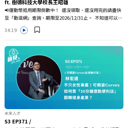
ft. 樹德科技大學校長王昭雄
分權拿回手裡？ +++++📓《透視職場冰山》新書介紹
📢運動幣抵用期限倒數中！ 還沒領取、還沒用完的請盡快
>>>https://bookzone.cwgv.com.tw/book/BWL108🎂歡
至「動滋網」查詢，期限至2026/12/31止。 不知道可以在
慶遠見40歲生日！手速搶下破天荒的獨家優惠
哪裡使用嗎？ 上「動滋網」【合作店家】專區，全台五千
>>>https://gvmkt.pse.is/9e5pbz✨關注《遠見》更多的社
34:19
多家合作業者任你選，馬上來找適用地點！ ➡️
群：LINE：https://reurl.cc/A4ELQpIG：
https://fstry.pse.is/9epct2 —— 以上為 FMTaiwan 與
https://bit.ly/3AjBWNVYT：https://bit.ly/38jNi9k
Firstory Podcast 廣告 —— 在少子化浪潮、私校面臨退場
Powered by Firstory Hosting
海嘯的嚴峻考驗下，南台灣的技職學校該如何轉型突圍？
本集《遠見ON AIR》邀請到樹德科技大學校長王昭雄，帶
你解析樹德科大如何打造出兼顧學校永續發展與地方創生的
技職教育新典範！ 🔺如何從「傳統私校」轉型為「產學無
縫接軌者」？ 🔺AI如何深度賦能設計與人文學科學群？ 🔺
首創「菲律賓半導體專班」！驚豔科技界的國際精準育才
🔺一舉拿下4大USR專案！深耕地方的溫暖社會責任平台 主
持人／遠見雜誌副社長兼遠見智庫總編輯 李建興 與談人／
未來人才
樹德科技大學校長 王昭雄 +++++ 🎂歡慶遠見40歲生日！手
S3 EP371 /
速搶下破天荒的獨家優惠