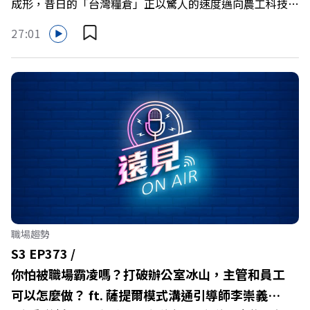
成形，昔日的「台灣糧倉」正以驚人的速度邁向農工科技大
縣。在智慧農業、精品農產與「嘉義優鮮」品牌同步升級的
27:01
推動下，嘉義縣政府成功打破過往傳統農業縣的侷限，讓返
鄉子弟不僅能「回得來、留得下、活得好」，更為地方累積
迎向黃金十年的發展動能。 本集《遠見ON AIR》邀請嘉義
縣長翁章梁、立法委員蔡易餘、財信傳媒集團董事長謝金
河、紙風車劇團創辦人李永豐、以及嘉義縣人力發展所所長
許喻理。帶你深入剖析《嘉義被看見了》書中收錄的八年轉
型故事，讀懂這段洗天換地的歷程，並共同看見下一個黃金
十年的發展藍圖！ 🔺翁章梁縣長如何攜手團隊，在大牌林
立的科技版圖中搶先卡位亞創中心？🔺品牌如何雙重升級，
化傳統作物為高價值的精品品牌？🔺如何將自身的失敗學，
轉化為凝聚團隊與縣民認同感的力量？🔺在迎向黃金十年的
職場趨勢
新局下，嘉義如何打造子弟能安心安居的未來？ 主持人／
S3 EP373 /
遠見雜誌副社長兼遠見智庫總編輯 李建興 與談人／嘉義縣
你怕被職場霸凌嗎？打破辦公室冰山，主管和員工
縣長 翁章梁、立法委員 蔡易餘、財信傳媒集團董事長 謝金
可以怎麼做？ ft. 薩提爾模式溝通引導師李崇義、
河、紙風車劇團創辦人 李永豐、嘉義縣人力發展所所長 許