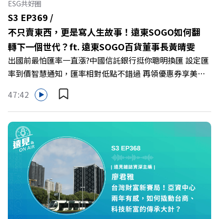
ESG共好圈
https://gvmkt.pse.is/9al3px ✨關注《遠見》更多的社群：
S3 EP369 /
LINE：https://reurl.cc/A4ELQp IG：
不只賣東西，更是寫人生故事！遠東SOGO如何翻
https://bit.ly/3AjBWNV YT：https://bit.ly/38jNi9k
轉下一個世代？ft. 遠東SOGO百貨董事長黃晴雯
Powered by Firstory Hosting
出國前最怕匯率一直漲?中國信託銀行挺你聰明換匯 設定匯
率到價智慧通知，匯率相對低點不錯過 再領優惠券享美金
最高減3分等優惠 立即設定： https://fstry.pse.is/9d7lr7
47:42
投資外幣如幣別轉換可能產生匯兌損失，應評估涉及自身情
況審慎投資。 完整注意事項詳見網站資訊。 —— 以上為
Firstory Podcast 廣告 —— 在永續減碳、綠色消費與友善
職場的變革浪潮下，傳統大流量、高耗能的百貨零售業該如
何轉型突圍？ 本集《遠見ON AIR》邀請到遠東SOGO百貨
董事長黃晴雯，帶你解析遠東SOGO如何透過戰略布局，打
造出兼顧企業獲利與社會共好的綠色零售新契機！ 🔺如何
從單純百貨專櫃轉型為有溫度的利他平台？ 🔺最難節能的
零售業如何落實「EP100」能效倍增計畫？ 🔺成功推動育
嬰留停、男同仁樂意成家！驚豔業界的「生育代理人制度」