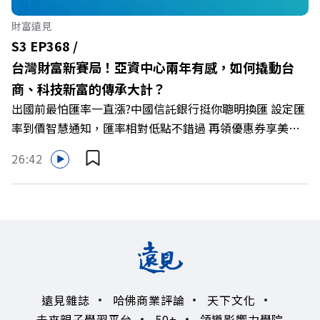
🔺最有人情味的文化橋梁！從社會創新到經典「日本展」的
財富遠見
共好實踐 主持人／遠見雜誌副社長兼遠見智庫總編輯 李建
S3 EP368 /
興 與談人／遠東SOGO百貨董事長 黃晴雯 +++++ 🫧清除腦
台灣財富新賽局！亞資中心兩年有感，如何撬動台
袋的盲點，也順手理清生活的雜亂。 點開看質感養成術>>
商、科技新富的傳承大計？
https://gvmkt.pse.is/9al3px ✨關注《遠見》更多的社群：
出國前最怕匯率一直漲?中國信託銀行挺你聰明換匯 設定匯
LINE：https://reurl.cc/A4ELQp IG：
率到價智慧通知，匯率相對低點不錯過 再領優惠券享美金
https://bit.ly/3AjBWNV YT：https://bit.ly/38jNi9k
最高減3分等優惠 立即設定： https://fstry.pse.is/9d7lr7
Powered by Firstory Hosting
26:42
投資外幣如幣別轉換可能產生匯兌損失，應評估涉及自身情
況審慎投資。 完整注意事項詳見網站資訊。 —— 以上為
Firstory Podcast 廣告 —— 如果有一天，台灣成為亞洲新
一代的財富調度與資產管理重鎮，你的資產配置會怎麼變？
在政府力推「亞洲資產管理中心」政策、高雄專區成立滿週
年的關鍵時刻，台灣的投信、信託與財富管理業務，正迎來
史詩級的法規鬆綁與資金浪潮。 本集《遠見ON AIR》邀請
遠見雜誌
哈佛商業評論
天下文化
到遠見資深主編廖君雅，帶你解析這場台灣史上最大規模的
未來親子學習平台
50+
領導影響力學院