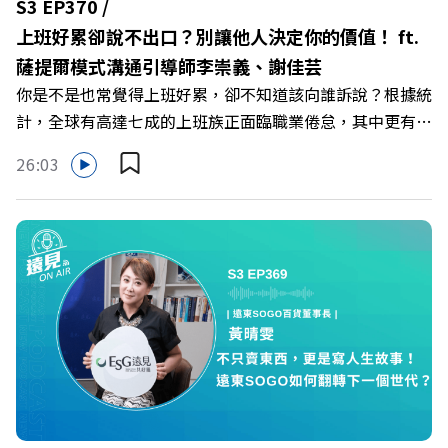
S3 EP370 /
《遠見》更多的社群： LINE：https://reurl.cc/A4ELQp
上班好累卻說不出口？別讓他人決定你的價值！ ft.
IG：https://bit.ly/3AjBWNV YT：https://bit.ly/38jNi9k
薩提爾模式溝通引導師李崇義、謝佳芸
Powered by Firstory Hosting
你是不是也常覺得上班好累，卻不知道該向誰訴說？根據統
計，全球有高達七成的上班族正面臨職業倦怠，其中更有三
成默默承受著「沉默的倦怠」。當主管的期待、同儕的競爭
26:03
與承上啟下的壓力成為日常，身在職場的我們該如何停止無
止境的自我懷疑，在人際風暴中找回安頓內心的力量？ 本
集《遠見ON AIR》邀請新書《透視職場冰山》作者、薩提
爾模式溝通引導師李崇義與謝佳芸，教你如何看穿職場底層
的應對姿態，以及在緊湊的職場節奏中，修煉安頓心法！
🔺你的自我價值，難道只能由考績和主管來決定？ 🔺你或
你的同事，正在用哪種「不一致」的姿態應對壓力？ 🔺如
何在中高壓的「三明治主管」困境中全身而退？ 主持人／
遠見雜誌總編輯 林讓均 與談人／薩提爾模式溝通引導師、
作者 李崇義、謝佳芸 +++++ 🫧清除腦袋的盲點，也順手理
清生活的雜亂。 點開看質感養成術>>