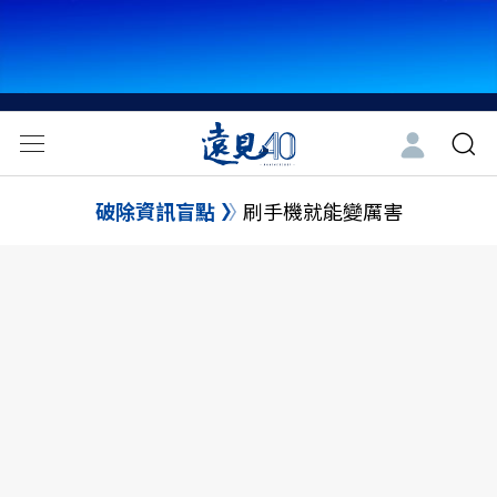
破除資訊盲點
刷手機就能變厲害