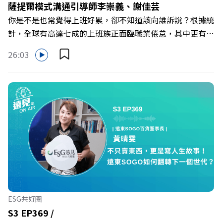
薩提爾模式溝通引導師李崇義、謝佳芸
Powered by Firstory Hosting
你是不是也常覺得上班好累，卻不知道該向誰訴說？根據統
計，全球有高達七成的上班族正面臨職業倦怠，其中更有三
成默默承受著「沉默的倦怠」。當主管的期待、同儕的競爭
26:03
與承上啟下的壓力成為日常，身在職場的我們該如何停止無
止境的自我懷疑，在人際風暴中找回安頓內心的力量？ 本
集《遠見ON AIR》邀請新書《透視職場冰山》作者、薩提
爾模式溝通引導師李崇義與謝佳芸，教你如何看穿職場底層
的應對姿態，以及在緊湊的職場節奏中，修煉安頓心法！
🔺你的自我價值，難道只能由考績和主管來決定？ 🔺你或
你的同事，正在用哪種「不一致」的姿態應對壓力？ 🔺如
何在中高壓的「三明治主管」困境中全身而退？ 主持人／
遠見雜誌總編輯 林讓均 與談人／薩提爾模式溝通引導師、
作者 李崇義、謝佳芸 +++++ 🫧清除腦袋的盲點，也順手理
清生活的雜亂。 點開看質感養成術>>
ESG共好圈
https://gvmkt.pse.is/9al3px ✨關注《遠見》更多的社群：
S3 EP369 /
LINE：https://reurl.cc/A4ELQp IG：