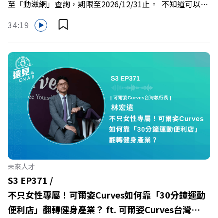
至「動滋網」查詢，期限至2026/12/31止。 不知道可以在
慶遠見40歲生日！手速搶下破天荒的獨家優惠
哪裡使用嗎？ 上「動滋網」【合作店家】專區，全台五千
>>>https://gvmkt.pse.is/9e5pbz✨關注《遠見》更多的社
34:19
多家合作業者任你選，馬上來找適用地點！ ➡️
群：LINE：https://reurl.cc/A4ELQpIG：
https://fstry.pse.is/9epct2 —— 以上為 FMTaiwan 與
https://bit.ly/3AjBWNVYT：https://bit.ly/38jNi9k
Firstory Podcast 廣告 —— 在少子化浪潮、私校面臨退場
Powered by Firstory Hosting
海嘯的嚴峻考驗下，南台灣的技職學校該如何轉型突圍？
本集《遠見ON AIR》邀請到樹德科技大學校長王昭雄，帶
你解析樹德科大如何打造出兼顧學校永續發展與地方創生的
技職教育新典範！ 🔺如何從「傳統私校」轉型為「產學無
縫接軌者」？ 🔺AI如何深度賦能設計與人文學科學群？ 🔺
首創「菲律賓半導體專班」！驚豔科技界的國際精準育才
🔺一舉拿下4大USR專案！深耕地方的溫暖社會責任平台 主
持人／遠見雜誌副社長兼遠見智庫總編輯 李建興 與談人／
未來人才
樹德科技大學校長 王昭雄 +++++ 🎂歡慶遠見40歲生日！手
S3 EP371 /
速搶下破天荒的獨家優惠
不只女性專屬！可爾姿Curves如何靠「30分鐘運動
>>>https://gvmkt.pse.is/9e5pbz ✨關注《遠見》更多的社
便利店」翻轉健身產業？ ft. 可爾姿Curves台灣執
群： LINE：https://reurl.cc/A4ELQp IG：