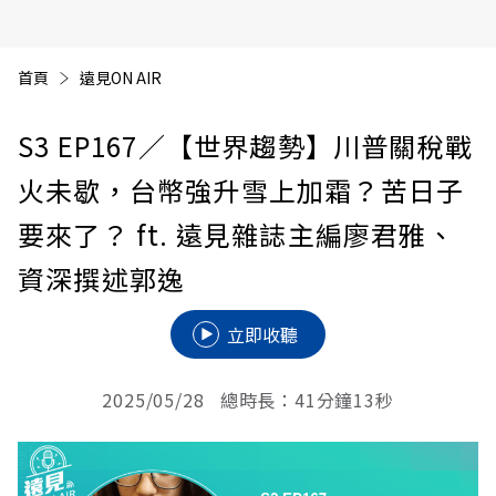
首頁
遠見ON AIR
S3 EP167
／【世界趨勢】川普關稅戰
火未歇，台幣強升雪上加霜？苦日子
要來了？ ft. 遠見雜誌主編廖君雅、
資深撰述郭逸
立即收聽
2025/05/28 總時長：41分鐘13秒