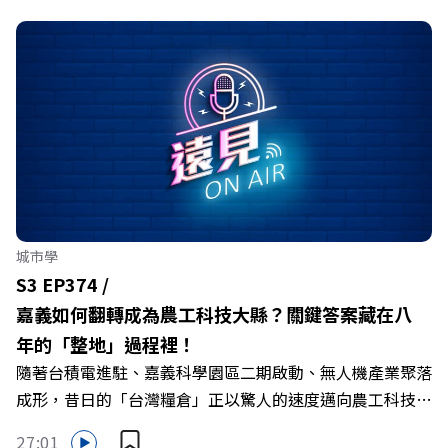
城市學
S3 EP374 /
嘉義如何翻轉成為農工科技大縣？關鍵答案藏在八
年的「整地」過程裡！
隨著台積電進駐、嘉義科學園區二期啟動、無人機產業聚落
成形，昔日的「台灣糧倉」正以驚人的速度邁向農工科技大
縣。在智慧農業、精品農產與「嘉義優鮮」品牌同步升級的
27:01