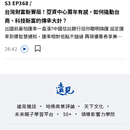
S3 EP368 /
興 與談人／遠東SOGO百貨董事長 黃晴雯 +++++ 🫧清除腦
台灣財富新賽局！亞資中心兩年有感，如何撬動台
袋的盲點，也順手理清生活的雜亂。 點開看質感養成術>>
商、科技新富的傳承大計？
https://gvmkt.pse.is/9al3px ✨關注《遠見》更多的社群：
出國前最怕匯率一直漲?中國信託銀行挺你聰明換匯 設定匯
LINE：https://reurl.cc/A4ELQp IG：
率到價智慧通知，匯率相對低點不錯過 再領優惠券享美金
https://bit.ly/3AjBWNV YT：https://bit.ly/38jNi9k
最高減3分等優惠 立即設定： https://fstry.pse.is/9d7lr7
Powered by Firstory Hosting
26:42
投資外幣如幣別轉換可能產生匯兌損失，應評估涉及自身情
況審慎投資。 完整注意事項詳見網站資訊。 —— 以上為
Firstory Podcast 廣告 —— 如果有一天，台灣成為亞洲新
一代的財富調度與資產管理重鎮，你的資產配置會怎麼變？
在政府力推「亞洲資產管理中心」政策、高雄專區成立滿週
年的關鍵時刻，台灣的投信、信託與財富管理業務，正迎來
史詩級的法規鬆綁與資金浪潮。 本集《遠見ON AIR》邀請
遠見雜誌
哈佛商業評論
天下文化
到遠見資深主編廖君雅，帶你解析這場台灣史上最大規模的
未來親子學習平台
50+
領導影響力學院
財富版圖重組。 🔺資產管理大躍進！台灣憑什麼挑戰亞太
金融重鎮？ 🔺不只是口號！主動式ETF與被動平衡型ETF如