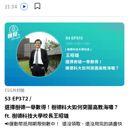
哪裡使用嗎？ 上「動滋網」【合作店家】專區，全台五千
的社群：LINE：https://reurl.cc/A4ELQpIG：
21:34
多家合作業者任你選，馬上來找適用地點！ ➡️
https://bit.ly/3AjBWNVYT：https://bit.ly/38jNi9k
https://fstry.pse.is/9epct2 —— 以上為 FMTaiwan 與
Powered by Firstory Hosting
Firstory Podcast 廣告 —— 你常在職場中感到焦慮、害怕
犯錯，甚至覺得自己正遭受不友善的對待或霸凌嗎？當工作
中的人際摩擦、怕輸怕失敗的緊繃感成為日常，我們不能只
是委屈討好或一味逃避，更需要學會看透人際互動底層的
「職場冰山」。 本集《遠見 ON AIR》邀請到薩提爾模式溝
通引導師、天下文化新書《透視職場冰山》作者李崇義與謝
佳芸老師，帶你透過「冰山理論」拆解職場上的對立與衝
突，學會用「好奇」代替「批判」。即使在變動快速的AI時
代，也能幫自己打造不被成敗輕易定義的強韌自我。 🔺 職
ESG共好圈
場衝突與霸凌從何而來？🔺 如何用「冰山對話」看穿主管
S3 EP372 /
焦慮，將對立化為合作？🔺 怎麼做到「好奇少一點、批判
選擇樹德一舉數得！樹德科大如何突圍高教海嘯？
少一點」？🔺 面對AI時代的職涯焦慮，如何把自我價值打
ft. 樹德科技大學校長王昭雄
分權拿回手裡？ +++++📓《透視職場冰山》新書介紹
📢運動幣抵用期限倒數中！ 還沒領取、還沒用完的請盡快
>>>https://bookzone.cwgv.com.tw/book/BWL108🎂歡