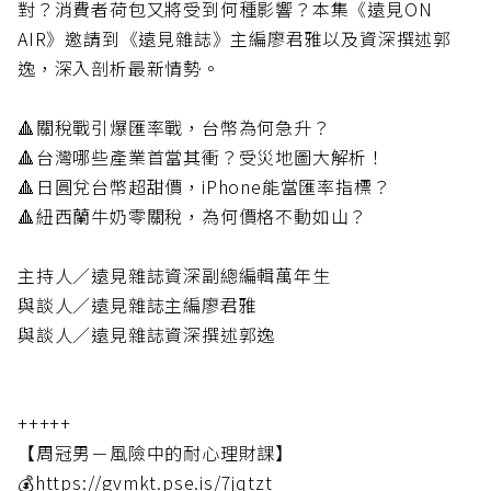
對？消費者荷包又將受到何種影響？本集《遠見ON
AIR》邀請到《遠見雜誌》主編廖君雅以及資深撰述郭
逸，深入剖析最新情勢。
🔺關稅戰引爆匯率戰，台幣為何急升？
🔺台灣哪些產業首當其衝？受災地圖大解析！
🔺日圓兌台幣超甜價，iPhone能當匯率指標？
🔺紐西蘭牛奶零關稅，為何價格不動如山？
主持人／遠見雜誌資深副總編輯萬年生
與談人／遠見雜誌主編廖君雅
與談人／遠見雜誌資深撰述郭逸
+++++
【周冠男－風險中的耐心理財課】
💰https://gvmkt.pse.is/7jqtzt