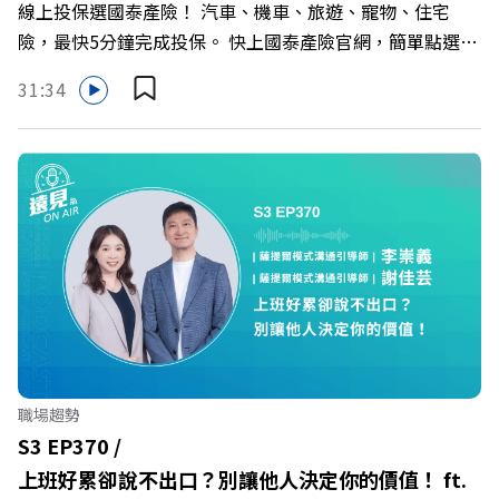
線上投保選國泰產險！ 汽車、機車、旅遊、寵物、住宅
行長林宏遠
https://bit.ly/3AjBWNV YT：https://bit.ly/38jNi9k
險，最快5分鐘完成投保。 快上國泰產險官網，簡單點選，
Powered by Firstory Hosting
保障立即到位！ https://fstry.pse.is/9eddvv —— 以上為
31:34
Firstory Podcast 廣告 —— 在健康意識抬頭、健身產業百
家爭鳴的激烈浪潮下，傳統的健身房該如何轉型突圍？ 本
集《遠見ON AIR》邀請到可爾姿Curves台灣執行長林宏
遠，帶你解析可爾姿如何打造出兼顧健康生活與女力創業的
健身新契機！ 🔺如何從「傳統大型健身房」轉型為「社區
運動便利店」？ 🔺運動如何落實最貼心的「女性專屬、零
壓力」空間？ 🔺對抗肌少症、預防高齡化！驚豔醫學界的
「社會處方」 🔺超高加盟成功率！為無數女性圓夢的「女
力互助與微型創業平台」 主持人／遠見雜誌副社長兼遠見
智庫總編輯 李建興 與談人／可爾姿Curves台灣執行長 林宏
遠 +++++ 🫧清除腦袋的盲點，也順手理清生活的雜亂。 點
職場趨勢
開看質感養成術>> https://gvmkt.pse.is/9al3px ✨關注
S3 EP370 /
《遠見》更多的社群： LINE：https://reurl.cc/A4ELQp
上班好累卻說不出口？別讓他人決定你的價值！ ft.
IG：https://bit.ly/3AjBWNV YT：https://bit.ly/38jNi9k