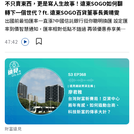
不只賣東西，更是寫人生故事！遠東SOGO如何翻
https://bit.ly/3AjBWNV YT：https://bit.ly/38jNi9k
轉下一個世代？ft. 遠東SOGO百貨董事長黃晴雯
Powered by Firstory Hosting
出國前最怕匯率一直漲?中國信託銀行挺你聰明換匯 設定匯
率到價智慧通知，匯率相對低點不錯過 再領優惠券享美金
最高減3分等優惠 立即設定： https://fstry.pse.is/9d7lr7
47:42
投資外幣如幣別轉換可能產生匯兌損失，應評估涉及自身情
況審慎投資。 完整注意事項詳見網站資訊。 —— 以上為
Firstory Podcast 廣告 —— 在永續減碳、綠色消費與友善
職場的變革浪潮下，傳統大流量、高耗能的百貨零售業該如
何轉型突圍？ 本集《遠見ON AIR》邀請到遠東SOGO百貨
董事長黃晴雯，帶你解析遠東SOGO如何透過戰略布局，打
造出兼顧企業獲利與社會共好的綠色零售新契機！ 🔺如何
從單純百貨專櫃轉型為有溫度的利他平台？ 🔺最難節能的
零售業如何落實「EP100」能效倍增計畫？ 🔺成功推動育
嬰留停、男同仁樂意成家！驚豔業界的「生育代理人制度」
🔺最有人情味的文化橋梁！從社會創新到經典「日本展」的
財富遠見
共好實踐 主持人／遠見雜誌副社長兼遠見智庫總編輯 李建