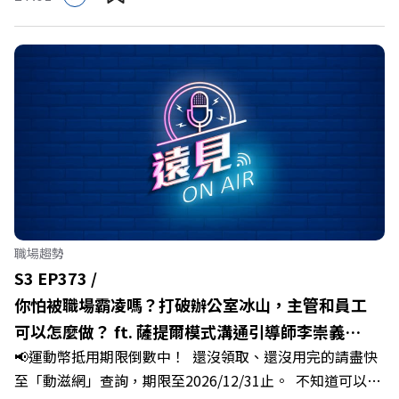
推動下，嘉義縣政府成功打破過往傳統農業縣的侷限，讓返
鄉子弟不僅能「回得來、留得下、活得好」，更為地方累積
迎向黃金十年的發展動能。 本集《遠見ON AIR》邀請嘉義
縣長翁章梁、立法委員蔡易餘、財信傳媒集團董事長謝金
河、紙風車劇團創辦人李永豐、以及嘉義縣人力發展所所長
許喻理。帶你深入剖析《嘉義被看見了》書中收錄的八年轉
型故事，讀懂這段洗天換地的歷程，並共同看見下一個黃金
十年的發展藍圖！ 🔺翁章梁縣長如何攜手團隊，在大牌林
立的科技版圖中搶先卡位亞創中心？🔺品牌如何雙重升級，
化傳統作物為高價值的精品品牌？🔺如何將自身的失敗學，
轉化為凝聚團隊與縣民認同感的力量？🔺在迎向黃金十年的
職場趨勢
新局下，嘉義如何打造子弟能安心安居的未來？ 主持人／
S3 EP373 /
遠見雜誌副社長兼遠見智庫總編輯 李建興 與談人／嘉義縣
你怕被職場霸凌嗎？打破辦公室冰山，主管和員工
縣長 翁章梁、立法委員 蔡易餘、財信傳媒集團董事長 謝金
可以怎麼做？ ft. 薩提爾模式溝通引導師李崇義、
河、紙風車劇團創辦人 李永豐、嘉義縣人力發展所所長 許
📢運動幣抵用期限倒數中！ 還沒領取、還沒用完的請盡快
謝佳芸
喻理+++++🎂歡慶遠見40歲生日！手速搶下破天荒的獨家
至「動滋網」查詢，期限至2026/12/31止。 不知道可以在
優惠>>>https://gvmkt.pse.is/9e5pbz✨關注《遠見》更多