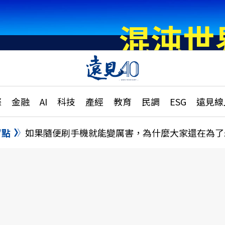
章
特輯
文章
大學升學、職涯攻略
遠
際
金融
AI
科技
產經
教育
民調
ESG
遠見線
國際
更
縣市施政調查全解析
金融
單
民調
盲點
如果隨便刷手機就能變厲害，為什麼大家還在為了
產經
電
好享生活
獨
專欄