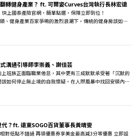
pbz ✨關注《遠見》更多的社群： LINE：
轉健身產業？ ft. 可爾姿Curves台灣執行長林宏遠
9k Powered by Firstory Hosting
。 快上國泰產險官網，簡單點選，保障立即到位！
廣告 —— 在健康意識抬頭、健身產業百家爭鳴的激烈浪潮下，傳統的健身房該如何
帶你解析可爾姿如何打造出兼顧健康生活與女力創業的健身新契
實最貼心的「女性專屬、零壓力」空間？ 🔺對抗肌少症、預防
力互助與微型創業平台」 主持人／遠見雜誌副社長兼遠見智
腦袋的盲點，也順手理清生活的雜亂。 點開看質感養成術>>
A4ELQp IG：https://bit.ly/3AjBWNV YT：
爾模式溝通引導師李崇義、謝佳芸
的上班族正面臨職業倦怠，其中更有三成默默承受著「沉默的
們該如何停止無止境的自我懷疑，在人際風暴中找回安頓內心
溝通引導師李崇義與謝佳芸，教你如何看穿職場底層的應對姿
績和主管來決定？ 🔺你或你的同事，正在用哪種「不一致」
遠見雜誌總編輯 林讓均 與談人／薩提爾模式溝通引導師、作
 https://gvmkt.pse.is/9al3px ✨關注《遠見》更
://bit.ly/38jNi9k Powered by Firstory Hosting
？ft. 遠東SOGO百貨董事長黃晴雯
相對低點不錯過 再領優惠券享美金最高減3分等優惠 立即設