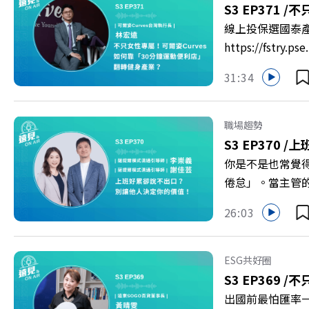
慶遠見40歲生日！手
S3 EP371 /
不只
https://reurl.c
線上投保選國泰
https://fst
轉型突圍？ 本集
31:34
機！ 🔺如何從
高齡化！驚豔醫學
庫總編輯 李建興 
職場趨勢
https://gvmkt
S3 EP370 /
上
https://bit.ly/3
你是不是也常覺
倦怠」。當主管
的力量？ 本集《
26:03
態，以及在緊湊的
的姿態應對壓力？
者 李崇義、謝佳芸 
ESG共好圈
多的社群： LINE：http
S3 EP369 /
不
出國前最怕匯率一