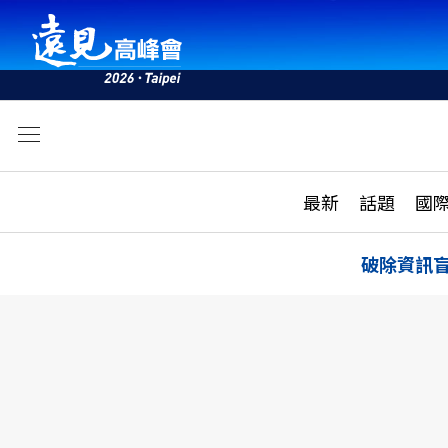
文
最新
最新
話題
國
雜誌目錄
活動
話題
AI
破除資訊
學堂
專題報導
科技
教育
遠見ON AIR
影音
合作