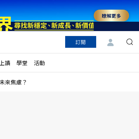
瞭解更多
訂閱
特色頻道
訂閱
見線上讀
ESG遠見
上讀
學堂
活動
多訂閱方案
城市學
刊購買
健康遠見
未來焦慮？
子報訂閱
華人精英論壇
享知識包
領導影響力學院