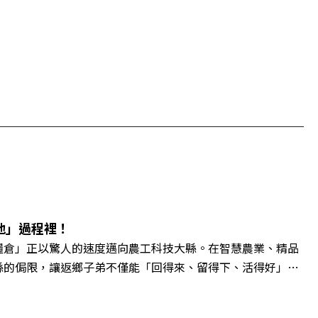
地」過程裡！
糧倉」正以驚人的速度邁向農工科技大縣。在智慧農業、精品
縣的侷限，讓返鄉子弟不僅能「回得來、留得下、活得好」，
翁章梁、立法委員蔡易餘、財信傳媒集團董事長謝金河、紙風車
看見了》書中收錄的八年轉型故事，讀懂這段洗天換地的歷