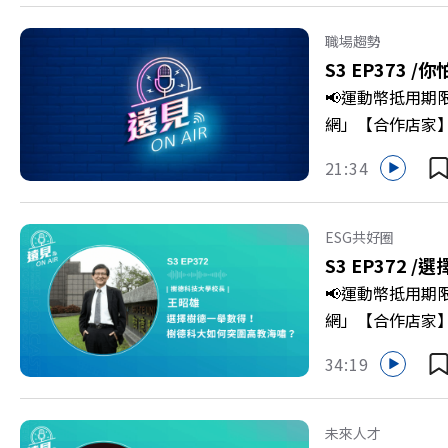
程，並共同看見下
級，化傳統作物
職場趨勢
打造子弟能安心安
S3 EP373 /
你
團董事長 謝金河
📢運動幣抵用期
>>>https://gv
網」【合作店家】專區
https://bit.ly/3
Firstory 
21:34
敗的緊繃感成為日
爾模式溝通引導
奇」代替「批判」
ESG共好圈
山對話」看穿主管
S3 EP372 /
選
手裡？ +++++
📢運動幣抵用期
家優惠>>>https:/
網」【合作店家】專區
https://bit.ly/3
Firstory 
34:19
到樹德科技大學
「產學無縫接軌者
USR專案！深耕
未來人才