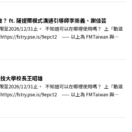
牌林立的科技版圖中搶先卡位亞創中心？🔺品牌如何雙重升
與縣民認同感的力量？🔺在迎向黃金十年的新局下，嘉義如何
 與談人／嘉義縣縣長 翁章梁、立法委員 蔡易餘、財信傳媒集
 ft. 薩提爾模式溝通引導師李崇義、謝佳芸
++🎂歡慶遠見40歲生日！手速搶下破天荒的獨家優惠
2026/12/31止。 不知道可以在哪裡使用嗎？ 上「動滋
cc/A4ELQpIG：https://bit.ly/3AjBWNVYT：
ry.pse.is/9epct2 —— 以上為 FMTaiwan 與
得自己正遭受不友善的對待或霸凌嗎？當工作中的人際摩擦、怕輸怕失
層的「職場冰山」。 本集《遠見 ON AIR》邀請到薩提
帶你透過「冰山理論」拆解職場上的對立與衝突，學會用「好
強韌自我。 🔺 職場衝突與霸凌從何而來？🔺 如何用「冰
」？🔺 面對AI時代的職涯焦慮，如何把自我價值打分權拿回
科技大學校長王昭雄
m.tw/book/BWL108🎂歡慶遠見40歲生日！手速搶下破天荒的獨
2026/12/31止。 不知道可以在哪裡使用嗎？ 上「動滋
url.cc/A4ELQpIG：https://bit.ly/3AjBWNVYT：
ry.pse.is/9epct2 —— 以上為 FMTaiwan 與
，南台灣的技職學校該如何轉型突圍？ 本集《遠見ON AIR》邀請
方創生的技職教育新典範！ 🔺如何從「傳統私校」轉型為
賓半導體專班」！驚豔科技界的國際精準育才 🔺一舉拿下4大
李建興 與談人／樹德科技大學校長 王昭雄 +++++ 🎂歡