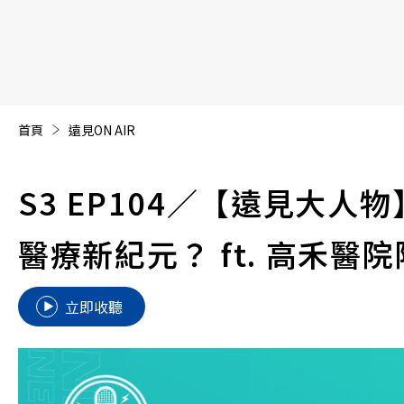
【遠見40週年慶】訂《遠見》贈實用家電3選1+暢銷好
首頁
遠見ON AIR
S3 EP104
／【遠見大人物
醫療新紀元？ ft. 高禾醫
立即收聽