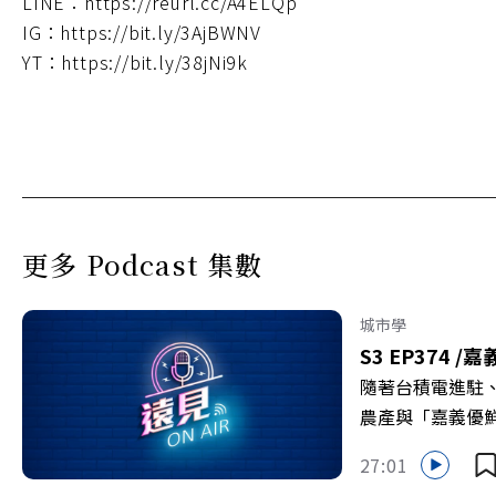
LINE：https://reurl.cc/A4ELQp
IG：https://bit.ly/3AjBWNV
YT：https://bit.ly/38jNi9k
更多 Podcast 集數
城市學
S3 EP374 /
嘉
隨著台積電進駐
農產與「嘉義優
更為地方累積迎向
27:01
劇團創辦人李永