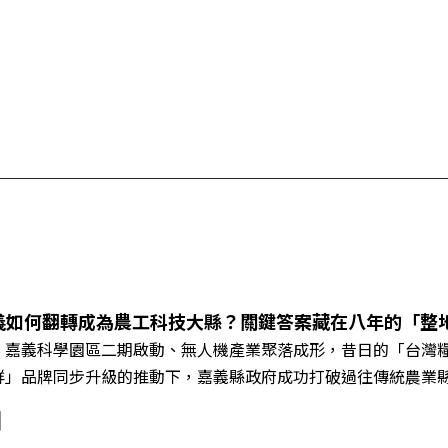
義如何翻轉成為農工科技大縣？關鍵答案藏在八年的「整
、嘉義科學園區二期啟動、無人機產業聚落成形，昔日的「台灣
鮮」品牌同步升級的推動下，嘉義縣政府成功打破過往傳統農業
黃金十年的發展動能。 本集《遠見ON AIR》邀請嘉義縣長
豐、以及嘉義縣人力發展所所長許喻理。帶你深入剖析《嘉義被