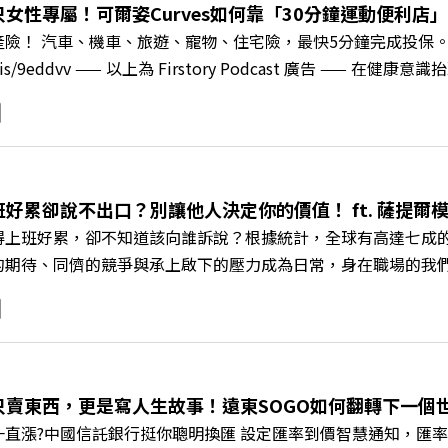
速搶下破天荒的獨家優惠 >>>https://gvmkt.pse.is/9e5
女性專屬！可爾姿Curves如何靠「30分鐘運動便利店」翻
c/A4ELQp IG：https://bit.ly/3AjBWNV YT：https://bit.ly/38jNi
產險！ 汽車、機車、旅遊、寵物、住宅險，最快5分鐘完成投保
ry.pse.is/9eddvv —— 以上為 Firstory Podcast 
《遠見ON AIR》邀請到可爾姿Curves台灣執行長林宏遠，
「傳統大型健身房」轉型為「社區運動便利店」？ 🔺運動如何落
界的「社會處方」 🔺超高加盟成功率！為無數女性圓夢的「女
與談人／可爾姿Curves台灣執行長 林宏遠 +++++ 🫧清除
.pse.is/9al3px ✨關注《遠見》更多的社群： LINE：https://reurl.cc/
班好累卻說不出口？別讓他人決定你的價值！ ft. 薩提
8jNi9k Powered by Firstory Hosting
得上班好累，卻不知道該向誰訴說？根據統計，全球有高達七成
的期待、同儕的競爭與承上啟下的壓力成為日常，身在職場的我
遠見ON AIR》邀請新書《透視職場冰山》作者、薩提爾模式
職場節奏中，修煉安頓心法！ 🔺你的自我價值，難道只能由考
 🔺如何在中高壓的「三明治主管」困境中全身而退？ 主持人／
+++++ 🫧清除腦袋的盲點，也順手理清生活的雜亂。 點開看質感養成術>>
s://reurl.cc/A4ELQp IG：https://bit.ly/3AjBWNV YT：https
只賣東西，更是寫人生故事！遠東SOGO如何翻轉下一個世代
直漲?中國信託銀行挺你聰明換匯 設定匯率到價智慧通知，匯率