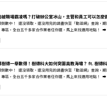
一個黃金十年的發展藍圖！ 🔺翁章梁縣長如何攜手團隊，在大
為高價值的精品品牌？🔺如何將自身的失敗學，轉化為凝聚團隊
居的未來？ 主持人／遠見雜誌副社長兼遠見智庫總編輯 李建興
怕被職場霸凌嗎？打破辦公室冰山，主管和員工可以怎麼做？
、紙風車劇團創辦人 李永豐、嘉義縣人力發展所所長 許喻理+++
限倒數中！ 還沒領取、還沒用完的請盡快至「動滋網」查詢，期限至
mkt.pse.is/9e5pbz✨關注《遠見》更多的社群：LINE：https://reurl.
，全台五千多家合作業者任你選，馬上來找適用地點！ ➡️ https://fst
8jNi9k Powered by Firstory Hosting
Podcast 廣告 —— 你常在職場中感到焦慮、害怕犯錯，甚至覺
常，我們不能只是委屈討好或一味逃避，更需要學會看透人際互動底
師、天下文化新書《透視職場冰山》作者李崇義與謝佳芸老師，
。即使在變動快速的AI時代，也能幫自己打造不被成敗輕易定義的
焦慮，將對立化為合作？🔺 怎麼做到「好奇少一點、批判少一點
擇樹德一舉數得！樹德科大如何突圍高教海嘯？ ft. 樹德
《透視職場冰山》新書介紹>>>https://bookzone.cwgv.co
限倒數中！ 還沒領取、還沒用完的請盡快至「動滋網」查詢，期限至
/gvmkt.pse.is/9e5pbz✨關注《遠見》更多的社群：LINE：https://re
，全台五千多家合作業者任你選，馬上來找適用地點！ ➡️ https://fst
8jNi9k Powered by Firstory Hosting
Podcast 廣告 —— 在少子化浪潮、私校面臨退場海嘯的嚴峻考驗下
校長王昭雄，帶你解析樹德科大如何打造出兼顧學校永續發展與地
」？ 🔺AI如何深度賦能設計與人文學科學群？ 🔺首創「菲律
地方的溫暖社會責任平台 主持人／遠見雜誌副社長兼遠見智庫總編輯 