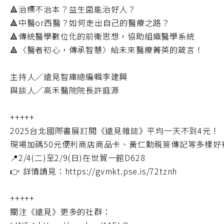
🔺治標不治本？益生菌能治好人？
🔺中醫or西醫？如何走出自己的醫療之路？
🔺傳統醫學數位化的前衛思想，協助組織醫學系統
🔺〈醫者初心，傳承智慧〉給未來醫療菁英的箴言！
主持人／遠見智庫總編輯李建興
與談人／高禾醫院院長許庭源
+++++
2025台北國際書展訂閱《遠見雜誌》平均一天不到4元！
現場加碼50元便利商店商品卡、黃仁勳親簽傳記等多樣好
📍2/4(二)至2/9(日)在世貿一館D628
👉 詳情請見：https://gvmkt.pse.is/72tznh
+++++
關注《遠見》更多的社群：