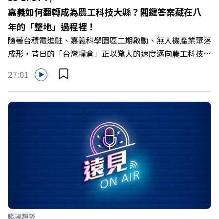
嘉義如何翻轉成為農工科技大縣？關鍵答案藏在八
年的「整地」過程裡！
隨著台積電進駐、嘉義科學園區二期啟動、無人機產業聚落
成形，昔日的「台灣糧倉」正以驚人的速度邁向農工科技大
縣。在智慧農業、精品農產與「嘉義優鮮」品牌同步升級的
27:01
推動下，嘉義縣政府成功打破過往傳統農業縣的侷限，讓返
鄉子弟不僅能「回得來、留得下、活得好」，更為地方累積
迎向黃金十年的發展動能。 本集《遠見ON AIR》邀請嘉義
縣長翁章梁、立法委員蔡易餘、財信傳媒集團董事長謝金
河、紙風車劇團創辦人李永豐、以及嘉義縣人力發展所所長
許喻理。帶你深入剖析《嘉義被看見了》書中收錄的八年轉
型故事，讀懂這段洗天換地的歷程，並共同看見下一個黃金
十年的發展藍圖！ 🔺翁章梁縣長如何攜手團隊，在大牌林
立的科技版圖中搶先卡位亞創中心？🔺品牌如何雙重升級，
化傳統作物為高價值的精品品牌？🔺如何將自身的失敗學，
轉化為凝聚團隊與縣民認同感的力量？🔺在迎向黃金十年的
職場趨勢