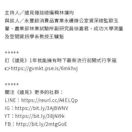
主持人／遠見雜誌總編輯林讓均
與談人／永豐餘消費品實業永續辦公室資深總監歐玉
翬、農業部林業試驗所副研究員徐嘉君、成功大學測量
及空間資訊學系教授王驥魁
+++++
訂《遠見》1年就能擁有時下最新流行前開式行李箱
👉https://gvmkt.pse.is/6mkhvj
+++++
關注《遠見》更多的社群：
LINE：https://reurl.cc/A4ELQp
IG：https://bit.ly/3AjBWNV
YT：https://bit.ly/38jNi9k
FB：http://bit.ly/2mtgGoE