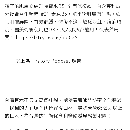
孩子的肌膚交給理膚寶水B5+全面修復霜，內含專利成
分複合益生精粹+維生素原B5，能平衡肌膚微生態，強
化肌膚屏障，有效舒緩、修復不適；敏感泛紅、痘疤瑕
疵、醫美術後使用也OK，大人小孩都適用！快去藥局
買！ https://fstry.pse.is/6p3r39
—— 以上為 Firstory Podcast 廣告 ——
台灣巨木不只是高聳壯觀，還隱藏著哪些秘密？你聽過
「找樹的人」嗎？他們穿梭山林，尋找台灣65公尺以上
的巨木，為台灣的生態保育和綠碳發展繪製地圖！