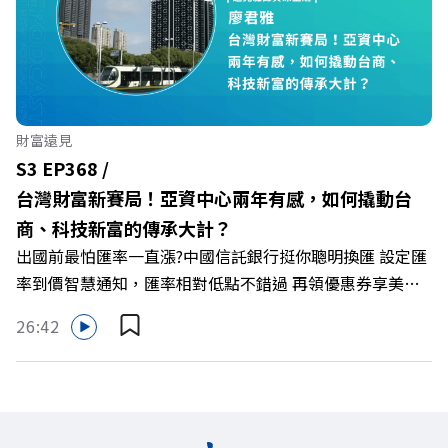
造出兼顧企業獲利與社會共好的綠色零售新契機！ 🔺如何
從單純百貨專櫃轉型為有溫度的利他平台？ 🔺最難節能的
零售業如何落實「EP100」能效倍增計畫？ 🔺成功推動育
嬰留停、男同仁樂意成家！驚豔業界的「生育代理人制度」
🔺最有人情味的文化橋梁！從社會創新到經典「日本展」的
財富遠見
共好實踐 主持人／遠見雜誌副社長兼遠見智庫總編輯 李建
S3 EP368 /
興 與談人／遠東SOGO百貨董事長 黃晴雯 +++++ 🫧清除腦
台灣財富新賽局！亞資中心兩年有感，如何撬動台
袋的盲點，也順手理清生活的雜亂。 點開看質感養成術>>
商、科技新富的傳承大計？
https://gvmkt.pse.is/9al3px ✨關注《遠見》更多的社群：
出國前最怕匯率一直漲?中國信託銀行挺你聰明換匯 設定匯
LINE：https://reurl.cc/A4ELQp IG：
率到價智慧通知，匯率相對低點不錯過 再領優惠券享美金
https://bit.ly/3AjBWNV YT：https://bit.ly/38jNi9k
最高減3分等優惠 立即設定： https://fstry.pse.is/9d7lr7
Powered by Firstory Hosting
26:42
投資外幣如幣別轉換可能產生匯兌損失，應評估涉及自身情
況審慎投資。 完整注意事項詳見網站資訊。 —— 以上為
Firstory Podcast 廣告 —— 如果有一天，台灣成為亞洲新
一代的財富調度與資產管理重鎮，你的資產配置會怎麼變？
在政府力推「亞洲資產管理中心」政策、高雄專區成立滿週