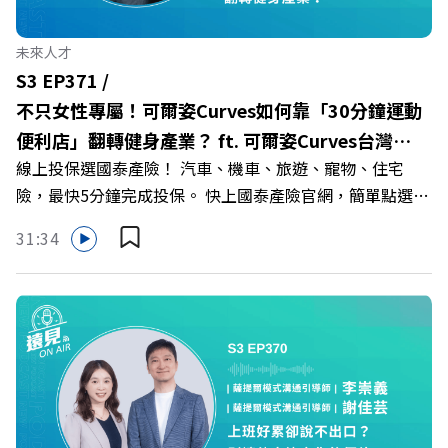
🔺一舉拿下4大USR專案！深耕地方的溫暖社會責任平台 主
持人／遠見雜誌副社長兼遠見智庫總編輯 李建興 與談人／
未來人才
樹德科技大學校長 王昭雄 +++++ 🎂歡慶遠見40歲生日！手
S3 EP371 /
速搶下破天荒的獨家優惠
不只女性專屬！可爾姿Curves如何靠「30分鐘運動
>>>https://gvmkt.pse.is/9e5pbz ✨關注《遠見》更多的社
便利店」翻轉健身產業？ ft. 可爾姿Curves台灣執
群： LINE：https://reurl.cc/A4ELQp IG：
線上投保選國泰產險！ 汽車、機車、旅遊、寵物、住宅
行長林宏遠
https://bit.ly/3AjBWNV YT：https://bit.ly/38jNi9k
險，最快5分鐘完成投保。 快上國泰產險官網，簡單點選，
Powered by Firstory Hosting
保障立即到位！ https://fstry.pse.is/9eddvv —— 以上為
31:34
Firstory Podcast 廣告 —— 在健康意識抬頭、健身產業百
家爭鳴的激烈浪潮下，傳統的健身房該如何轉型突圍？ 本
集《遠見ON AIR》邀請到可爾姿Curves台灣執行長林宏
遠，帶你解析可爾姿如何打造出兼顧健康生活與女力創業的
健身新契機！ 🔺如何從「傳統大型健身房」轉型為「社區
運動便利店」？ 🔺運動如何落實最貼心的「女性專屬、零
壓力」空間？ 🔺對抗肌少症、預防高齡化！驚豔醫學界的
「社會處方」 🔺超高加盟成功率！為無數女性圓夢的「女