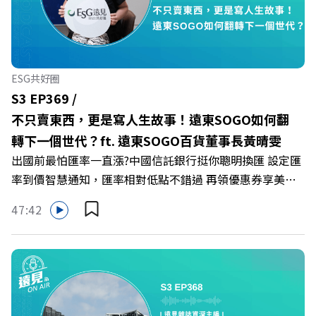
何在中高壓的「三明治主管」困境中全身而退？ 主持人／
遠見雜誌總編輯 林讓均 與談人／薩提爾模式溝通引導師、
作者 李崇義、謝佳芸 +++++ 🫧清除腦袋的盲點，也順手理
清生活的雜亂。 點開看質感養成術>>
ESG共好圈
https://gvmkt.pse.is/9al3px ✨關注《遠見》更多的社群：
S3 EP369 /
LINE：https://reurl.cc/A4ELQp IG：
不只賣東西，更是寫人生故事！遠東SOGO如何翻
https://bit.ly/3AjBWNV YT：https://bit.ly/38jNi9k
轉下一個世代？ft. 遠東SOGO百貨董事長黃晴雯
Powered by Firstory Hosting
出國前最怕匯率一直漲?中國信託銀行挺你聰明換匯 設定匯
率到價智慧通知，匯率相對低點不錯過 再領優惠券享美金
最高減3分等優惠 立即設定： https://fstry.pse.is/9d7lr7
47:42
投資外幣如幣別轉換可能產生匯兌損失，應評估涉及自身情
況審慎投資。 完整注意事項詳見網站資訊。 —— 以上為
Firstory Podcast 廣告 —— 在永續減碳、綠色消費與友善
職場的變革浪潮下，傳統大流量、高耗能的百貨零售業該如
何轉型突圍？ 本集《遠見ON AIR》邀請到遠東SOGO百貨
董事長黃晴雯，帶你解析遠東SOGO如何透過戰略布局，打