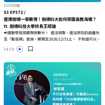
代，也能幫自己打造不被成敗輕易定義的強韌自我。 🔺 職
ESG共好圈
場衝突與霸凌從何而來？🔺 如何用「冰山對話」看穿主管
S3 EP372 /
焦慮，將對立化為合作？🔺 怎麼做到「好奇少一點、批判
選擇樹德一舉數得！樹德科大如何突圍高教海嘯？
少一點」？🔺 面對AI時代的職涯焦慮，如何把自我價值打
ft. 樹德科技大學校長王昭雄
分權拿回手裡？ +++++📓《透視職場冰山》新書介紹
📢運動幣抵用期限倒數中！ 還沒領取、還沒用完的請盡快
>>>https://bookzone.cwgv.com.tw/book/BWL108🎂歡
至「動滋網」查詢，期限至2026/12/31止。 不知道可以在
慶遠見40歲生日！手速搶下破天荒的獨家優惠
哪裡使用嗎？ 上「動滋網」【合作店家】專區，全台五千
>>>https://gvmkt.pse.is/9e5pbz✨關注《遠見》更多的社
34:19
多家合作業者任你選，馬上來找適用地點！ ➡️
群：LINE：https://reurl.cc/A4ELQpIG：
https://fstry.pse.is/9epct2 —— 以上為 FMTaiwan 與
https://bit.ly/3AjBWNVYT：https://bit.ly/38jNi9k
Firstory Podcast 廣告 —— 在少子化浪潮、私校面臨退場
Powered by Firstory Hosting
海嘯的嚴峻考驗下，南台灣的技職學校該如何轉型突圍？
本集《遠見ON AIR》邀請到樹德科技大學校長王昭雄，帶
你解析樹德科大如何打造出兼顧學校永續發展與地方創生的
技職教育新典範！ 🔺如何從「傳統私校」轉型為「產學無
縫接軌者」？ 🔺AI如何深度賦能設計與人文學科學群？ 🔺
首創「菲律賓半導體專班」！驚豔科技界的國際精準育才