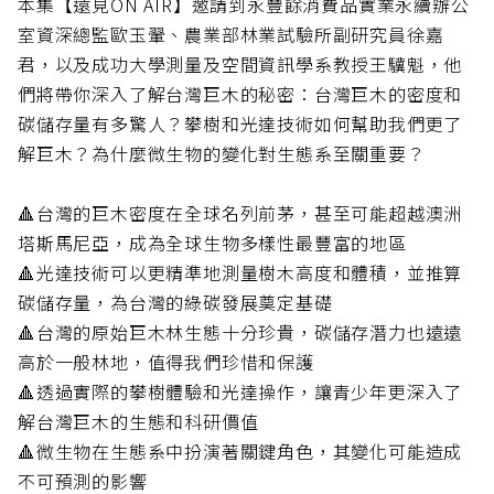
本集【遠見ON AIR】邀請到永豐餘消費品實業永續辦公
室資深總監歐玉翬、農業部林業試驗所副研究員徐嘉
君，以及成功大學測量及空間資訊學系教授王驥魁，他
們將帶你深入了解台灣巨木的秘密：台灣巨木的密度和
碳儲存量有多驚人？攀樹和光達技術如何幫助我們更了
解巨木？為什麼微生物的變化對生態系至關重要？
🔺台灣的巨木密度在全球名列前茅，甚至可能超越澳洲
塔斯馬尼亞，成為全球生物多樣性最豐富的地區
🔺光達技術可以更精準地測量樹木高度和體積，並推算
碳儲存量，為台灣的綠碳發展奠定基礎
🔺台灣的原始巨木林生態十分珍貴，碳儲存潛力也遠遠
高於一般林地，值得我們珍惜和保護
🔺透過實際的攀樹體驗和光達操作，讓青少年更深入了
解台灣巨木的生態和科研價值
🔺微生物在生態系中扮演著關鍵角色，其變化可能造成
不可預測的影響