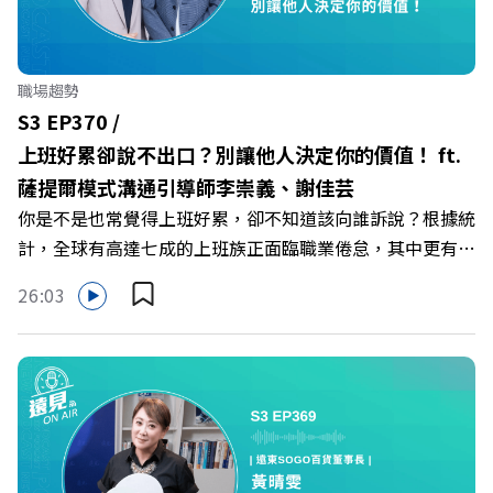
力互助與微型創業平台」 主持人／遠見雜誌副社長兼遠見
智庫總編輯 李建興 與談人／可爾姿Curves台灣執行長 林宏
遠 +++++ 🫧清除腦袋的盲點，也順手理清生活的雜亂。 點
職場趨勢
開看質感養成術>> https://gvmkt.pse.is/9al3px ✨關注
S3 EP370 /
《遠見》更多的社群： LINE：https://reurl.cc/A4ELQp
上班好累卻說不出口？別讓他人決定你的價值！ ft.
IG：https://bit.ly/3AjBWNV YT：https://bit.ly/38jNi9k
薩提爾模式溝通引導師李崇義、謝佳芸
Powered by Firstory Hosting
你是不是也常覺得上班好累，卻不知道該向誰訴說？根據統
計，全球有高達七成的上班族正面臨職業倦怠，其中更有三
成默默承受著「沉默的倦怠」。當主管的期待、同儕的競爭
26:03
與承上啟下的壓力成為日常，身在職場的我們該如何停止無
止境的自我懷疑，在人際風暴中找回安頓內心的力量？ 本
集《遠見ON AIR》邀請新書《透視職場冰山》作者、薩提
爾模式溝通引導師李崇義與謝佳芸，教你如何看穿職場底層
的應對姿態，以及在緊湊的職場節奏中，修煉安頓心法！
🔺你的自我價值，難道只能由考績和主管來決定？ 🔺你或
你的同事，正在用哪種「不一致」的姿態應對壓力？ 🔺如