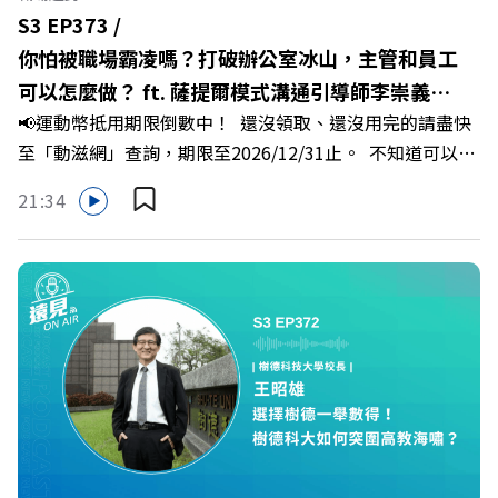
新局下，嘉義如何打造子弟能安心安居的未來？ 主持人／
S3 EP373 /
遠見雜誌副社長兼遠見智庫總編輯 李建興 與談人／嘉義縣
你怕被職場霸凌嗎？打破辦公室冰山，主管和員工
縣長 翁章梁、立法委員 蔡易餘、財信傳媒集團董事長 謝金
可以怎麼做？ ft. 薩提爾模式溝通引導師李崇義、
河、紙風車劇團創辦人 李永豐、嘉義縣人力發展所所長 許
📢運動幣抵用期限倒數中！ 還沒領取、還沒用完的請盡快
謝佳芸
喻理+++++🎂歡慶遠見40歲生日！手速搶下破天荒的獨家
至「動滋網」查詢，期限至2026/12/31止。 不知道可以在
優惠>>>https://gvmkt.pse.is/9e5pbz✨關注《遠見》更多
哪裡使用嗎？ 上「動滋網」【合作店家】專區，全台五千
的社群：LINE：https://reurl.cc/A4ELQpIG：
21:34
多家合作業者任你選，馬上來找適用地點！ ➡️
https://bit.ly/3AjBWNVYT：https://bit.ly/38jNi9k
https://fstry.pse.is/9epct2 —— 以上為 FMTaiwan 與
Powered by Firstory Hosting
Firstory Podcast 廣告 —— 你常在職場中感到焦慮、害怕
犯錯，甚至覺得自己正遭受不友善的對待或霸凌嗎？當工作
中的人際摩擦、怕輸怕失敗的緊繃感成為日常，我們不能只
是委屈討好或一味逃避，更需要學會看透人際互動底層的
「職場冰山」。 本集《遠見 ON AIR》邀請到薩提爾模式溝
通引導師、天下文化新書《透視職場冰山》作者李崇義與謝
佳芸老師，帶你透過「冰山理論」拆解職場上的對立與衝
突，學會用「好奇」代替「批判」。即使在變動快速的AI時