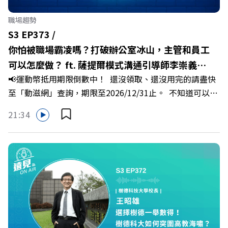
化傳統作物為高價值的精品品牌？🔺如何將自身的失敗學，
轉化為凝聚團隊與縣民認同感的力量？🔺在迎向黃金十年的
職場趨勢
新局下，嘉義如何打造子弟能安心安居的未來？ 主持人／
S3 EP373 /
遠見雜誌副社長兼遠見智庫總編輯 李建興 與談人／嘉義縣
你怕被職場霸凌嗎？打破辦公室冰山，主管和員工
縣長 翁章梁、立法委員 蔡易餘、財信傳媒集團董事長 謝金
可以怎麼做？ ft. 薩提爾模式溝通引導師李崇義、
河、紙風車劇團創辦人 李永豐、嘉義縣人力發展所所長 許
📢運動幣抵用期限倒數中！ 還沒領取、還沒用完的請盡快
謝佳芸
喻理+++++🎂歡慶遠見40歲生日！手速搶下破天荒的獨家
至「動滋網」查詢，期限至2026/12/31止。 不知道可以在
優惠>>>https://gvmkt.pse.is/9e5pbz✨關注《遠見》更多
哪裡使用嗎？ 上「動滋網」【合作店家】專區，全台五千
的社群：LINE：https://reurl.cc/A4ELQpIG：
21:34
多家合作業者任你選，馬上來找適用地點！ ➡️
https://bit.ly/3AjBWNVYT：https://bit.ly/38jNi9k
https://fstry.pse.is/9epct2 —— 以上為 FMTaiwan 與
Powered by Firstory Hosting
Firstory Podcast 廣告 —— 你常在職場中感到焦慮、害怕
犯錯，甚至覺得自己正遭受不友善的對待或霸凌嗎？當工作
中的人際摩擦、怕輸怕失敗的緊繃感成為日常，我們不能只
是委屈討好或一味逃避，更需要學會看透人際互動底層的
「職場冰山」。 本集《遠見 ON AIR》邀請到薩提爾模式溝
通引導師、天下文化新書《透視職場冰山》作者李崇義與謝