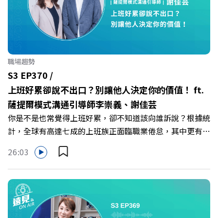
壓力」空間？ 🔺對抗肌少症、預防高齡化！驚豔醫學界的
「社會處方」 🔺超高加盟成功率！為無數女性圓夢的「女
力互助與微型創業平台」 主持人／遠見雜誌副社長兼遠見
智庫總編輯 李建興 與談人／可爾姿Curves台灣執行長 林宏
遠 +++++ 🫧清除腦袋的盲點，也順手理清生活的雜亂。 點
職場趨勢
開看質感養成術>> https://gvmkt.pse.is/9al3px ✨關注
S3 EP370 /
《遠見》更多的社群： LINE：https://reurl.cc/A4ELQp
上班好累卻說不出口？別讓他人決定你的價值！ ft.
IG：https://bit.ly/3AjBWNV YT：https://bit.ly/38jNi9k
薩提爾模式溝通引導師李崇義、謝佳芸
Powered by Firstory Hosting
你是不是也常覺得上班好累，卻不知道該向誰訴說？根據統
計，全球有高達七成的上班族正面臨職業倦怠，其中更有三
成默默承受著「沉默的倦怠」。當主管的期待、同儕的競爭
26:03
與承上啟下的壓力成為日常，身在職場的我們該如何停止無
止境的自我懷疑，在人際風暴中找回安頓內心的力量？ 本
集《遠見ON AIR》邀請新書《透視職場冰山》作者、薩提
爾模式溝通引導師李崇義與謝佳芸，教你如何看穿職場底層
的應對姿態，以及在緊湊的職場節奏中，修煉安頓心法！