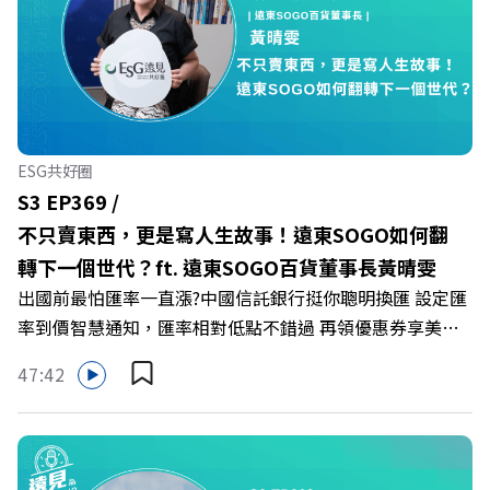
🔺你的自我價值，難道只能由考績和主管來決定？ 🔺你或
你的同事，正在用哪種「不一致」的姿態應對壓力？ 🔺如
何在中高壓的「三明治主管」困境中全身而退？ 主持人／
遠見雜誌總編輯 林讓均 與談人／薩提爾模式溝通引導師、
作者 李崇義、謝佳芸 +++++ 🫧清除腦袋的盲點，也順手理
清生活的雜亂。 點開看質感養成術>>
ESG共好圈
https://gvmkt.pse.is/9al3px ✨關注《遠見》更多的社群：
S3 EP369 /
LINE：https://reurl.cc/A4ELQp IG：
不只賣東西，更是寫人生故事！遠東SOGO如何翻
https://bit.ly/3AjBWNV YT：https://bit.ly/38jNi9k
轉下一個世代？ft. 遠東SOGO百貨董事長黃晴雯
Powered by Firstory Hosting
出國前最怕匯率一直漲?中國信託銀行挺你聰明換匯 設定匯
率到價智慧通知，匯率相對低點不錯過 再領優惠券享美金
最高減3分等優惠 立即設定： https://fstry.pse.is/9d7lr7
47:42
投資外幣如幣別轉換可能產生匯兌損失，應評估涉及自身情
況審慎投資。 完整注意事項詳見網站資訊。 —— 以上為
Firstory Podcast 廣告 —— 在永續減碳、綠色消費與友善
職場的變革浪潮下，傳統大流量、高耗能的百貨零售業該如