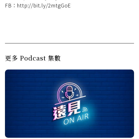
FB：http://bit.ly/2mtgGoE
更多 Podcast 集數