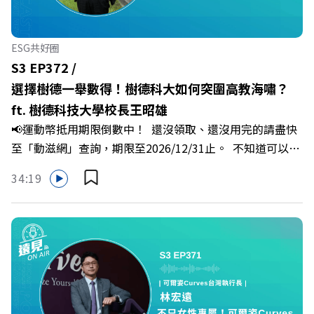
佳芸老師，帶你透過「冰山理論」拆解職場上的對立與衝
突，學會用「好奇」代替「批判」。即使在變動快速的AI時
代，也能幫自己打造不被成敗輕易定義的強韌自我。 🔺 職
ESG共好圈
場衝突與霸凌從何而來？🔺 如何用「冰山對話」看穿主管
S3 EP372 /
焦慮，將對立化為合作？🔺 怎麼做到「好奇少一點、批判
選擇樹德一舉數得！樹德科大如何突圍高教海嘯？
少一點」？🔺 面對AI時代的職涯焦慮，如何把自我價值打
ft. 樹德科技大學校長王昭雄
分權拿回手裡？ +++++📓《透視職場冰山》新書介紹
📢運動幣抵用期限倒數中！ 還沒領取、還沒用完的請盡快
>>>https://bookzone.cwgv.com.tw/book/BWL108🎂歡
至「動滋網」查詢，期限至2026/12/31止。 不知道可以在
慶遠見40歲生日！手速搶下破天荒的獨家優惠
哪裡使用嗎？ 上「動滋網」【合作店家】專區，全台五千
>>>https://gvmkt.pse.is/9e5pbz✨關注《遠見》更多的社
34:19
多家合作業者任你選，馬上來找適用地點！ ➡️
群：LINE：https://reurl.cc/A4ELQpIG：
https://fstry.pse.is/9epct2 —— 以上為 FMTaiwan 與
https://bit.ly/3AjBWNVYT：https://bit.ly/38jNi9k
Firstory Podcast 廣告 —— 在少子化浪潮、私校面臨退場
Powered by Firstory Hosting
海嘯的嚴峻考驗下，南台灣的技職學校該如何轉型突圍？
本集《遠見ON AIR》邀請到樹德科技大學校長王昭雄，帶
你解析樹德科大如何打造出兼顧學校永續發展與地方創生的
技職教育新典範！ 🔺如何從「傳統私校」轉型為「產學無