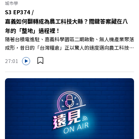
城市學
S3 EP374 /
嘉義如何翻轉成為農工科技大縣？關鍵答案藏在八
年的「整地」過程裡！
隨著台積電進駐、嘉義科學園區二期啟動、無人機產業聚落
成形，昔日的「台灣糧倉」正以驚人的速度邁向農工科技大
縣。在智慧農業、精品農產與「嘉義優鮮」品牌同步升級的
27:01
推動下，嘉義縣政府成功打破過往傳統農業縣的侷限，讓返
鄉子弟不僅能「回得來、留得下、活得好」，更為地方累積
迎向黃金十年的發展動能。 本集《遠見ON AIR》邀請嘉義
縣長翁章梁、立法委員蔡易餘、財信傳媒集團董事長謝金
河、紙風車劇團創辦人李永豐、以及嘉義縣人力發展所所長
許喻理。帶你深入剖析《嘉義被看見了》書中收錄的八年轉
型故事，讀懂這段洗天換地的歷程，並共同看見下一個黃金
十年的發展藍圖！ 🔺翁章梁縣長如何攜手團隊，在大牌林
立的科技版圖中搶先卡位亞創中心？🔺品牌如何雙重升級，