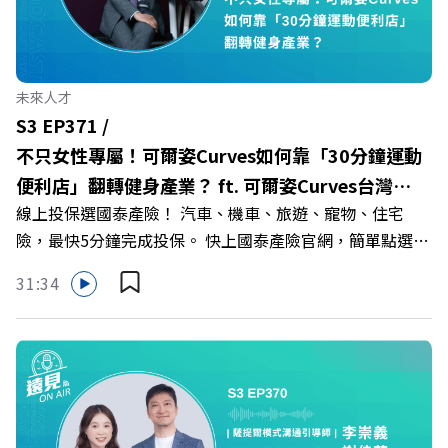
縫接軌者」？ 🔺AI如何深度賦能設計與人文學科學群？ 🔺
首創「菲律賓半導體專班」！驚豔科技界的國際精準育才
🔺一舉拿下4大USR專案！深耕地方的溫暖社會責任平台 主
持人／遠見雜誌副社長兼遠見智庫總編輯 李建興 與談人／
未來人才
樹德科技大學校長 王昭雄 +++++ 🎂歡慶遠見40歲生日！手
S3 EP371 /
速搶下破天荒的獨家優惠
不只女性專屬！可爾姿Curves如何靠「30分鐘運動
>>>https://gvmkt.pse.is/9e5pbz ✨關注《遠見》更多的社
便利店」翻轉健身產業？ ft. 可爾姿Curves台灣執
群： LINE：https://reurl.cc/A4ELQp IG：
線上投保選國泰產險！ 汽車、機車、旅遊、寵物、住宅
行長林宏遠
https://bit.ly/3AjBWNV YT：https://bit.ly/38jNi9k
險，最快5分鐘完成投保。 快上國泰產險官網，簡單點選，
Powered by Firstory Hosting
保障立即到位！ https://fstry.pse.is/9eddvv —— 以上為
31:34
Firstory Podcast 廣告 —— 在健康意識抬頭、健身產業百
家爭鳴的激烈浪潮下，傳統的健身房該如何轉型突圍？ 本
集《遠見ON AIR》邀請到可爾姿Curves台灣執行長林宏
遠，帶你解析可爾姿如何打造出兼顧健康生活與女力創業的
健身新契機！ 🔺如何從「傳統大型健身房」轉型為「社區
運動便利店」？ 🔺運動如何落實最貼心的「女性專屬、零