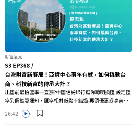
何轉型突圍？ 本集《遠見ON AIR》邀請到遠東SOGO百貨
董事長黃晴雯，帶你解析遠東SOGO如何透過戰略布局，打
造出兼顧企業獲利與社會共好的綠色零售新契機！ 🔺如何
從單純百貨專櫃轉型為有溫度的利他平台？ 🔺最難節能的
零售業如何落實「EP100」能效倍增計畫？ 🔺成功推動育
嬰留停、男同仁樂意成家！驚豔業界的「生育代理人制度」
🔺最有人情味的文化橋梁！從社會創新到經典「日本展」的
財富遠見
共好實踐 主持人／遠見雜誌副社長兼遠見智庫總編輯 李建
S3 EP368 /
興 與談人／遠東SOGO百貨董事長 黃晴雯 +++++ 🫧清除腦
台灣財富新賽局！亞資中心兩年有感，如何撬動台
袋的盲點，也順手理清生活的雜亂。 點開看質感養成術>>
商、科技新富的傳承大計？
https://gvmkt.pse.is/9al3px ✨關注《遠見》更多的社群：
出國前最怕匯率一直漲?中國信託銀行挺你聰明換匯 設定匯
LINE：https://reurl.cc/A4ELQp IG：
率到價智慧通知，匯率相對低點不錯過 再領優惠券享美金
https://bit.ly/3AjBWNV YT：https://bit.ly/38jNi9k
最高減3分等優惠 立即設定： https://fstry.pse.is/9d7lr7
Powered by Firstory Hosting
26:42
投資外幣如幣別轉換可能產生匯兌損失，應評估涉及自身情
況審慎投資。 完整注意事項詳見網站資訊。 —— 以上為
Firstory Podcast 廣告 —— 如果有一天，台灣成為亞洲新