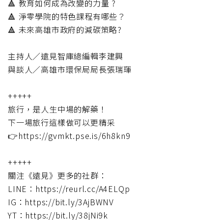
🔺 教育如何成為改變的力量 ?
🔺 淨零學院的特色課程有哪些？
🔺 未來高雄市政府的減碳策略?
主持人／遠見智庫總編輯李建興
與談人／高雄市環保局局長張瑞琿
+++++
旅行，是人生中場的解藥！
下一場旅行這樣做可以更精采
👉https://gvmkt.pse.is/6h8kn9
+++++
關注《遠見》更多的社群：
LINE：https://reurl.cc/A4ELQp
IG：https://bit.ly/3AjBWNV
YT：https://bit.ly/38jNi9k