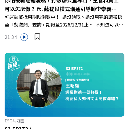
縣長 翁章梁、立法委員 蔡易餘、財信傳媒集團董事長 謝金
可以怎麼做？ ft. 薩提爾模式溝通引導師李崇義、
河、紙風車劇團創辦人 李永豐、嘉義縣人力發展所所長 許
📢運動幣抵用期限倒數中！ 還沒領取、還沒用完的請盡快
謝佳芸
喻理+++++🎂歡慶遠見40歲生日！手速搶下破天荒的獨家
至「動滋網」查詢，期限至2026/12/31止。 不知道可以在
優惠>>>https://gvmkt.pse.is/9e5pbz✨關注《遠見》更多
哪裡使用嗎？ 上「動滋網」【合作店家】專區，全台五千
的社群：LINE：https://reurl.cc/A4ELQpIG：
21:34
多家合作業者任你選，馬上來找適用地點！ ➡️
https://bit.ly/3AjBWNVYT：https://bit.ly/38jNi9k
https://fstry.pse.is/9epct2 —— 以上為 FMTaiwan 與
Powered by Firstory Hosting
Firstory Podcast 廣告 —— 你常在職場中感到焦慮、害怕
犯錯，甚至覺得自己正遭受不友善的對待或霸凌嗎？當工作
中的人際摩擦、怕輸怕失敗的緊繃感成為日常，我們不能只
是委屈討好或一味逃避，更需要學會看透人際互動底層的
「職場冰山」。 本集《遠見 ON AIR》邀請到薩提爾模式溝
通引導師、天下文化新書《透視職場冰山》作者李崇義與謝
佳芸老師，帶你透過「冰山理論」拆解職場上的對立與衝
突，學會用「好奇」代替「批判」。即使在變動快速的AI時
代，也能幫自己打造不被成敗輕易定義的強韌自我。 🔺 職
ESG共好圈
場衝突與霸凌從何而來？🔺 如何用「冰山對話」看穿主管
S3 EP372 /