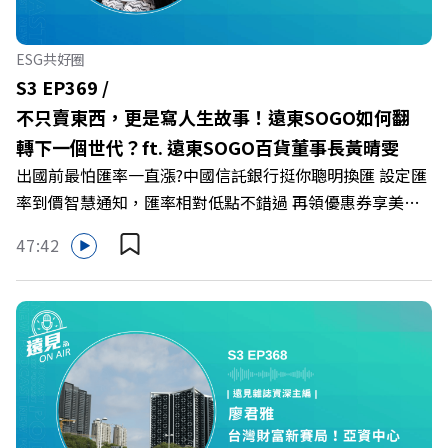
作者 李崇義、謝佳芸 +++++ 🫧清除腦袋的盲點，也順手理
清生活的雜亂。 點開看質感養成術>>
ESG共好圈
https://gvmkt.pse.is/9al3px ✨關注《遠見》更多的社群：
S3 EP369 /
LINE：https://reurl.cc/A4ELQp IG：
不只賣東西，更是寫人生故事！遠東SOGO如何翻
https://bit.ly/3AjBWNV YT：https://bit.ly/38jNi9k
轉下一個世代？ft. 遠東SOGO百貨董事長黃晴雯
Powered by Firstory Hosting
出國前最怕匯率一直漲?中國信託銀行挺你聰明換匯 設定匯
率到價智慧通知，匯率相對低點不錯過 再領優惠券享美金
最高減3分等優惠 立即設定： https://fstry.pse.is/9d7lr7
47:42
投資外幣如幣別轉換可能產生匯兌損失，應評估涉及自身情
況審慎投資。 完整注意事項詳見網站資訊。 —— 以上為
Firstory Podcast 廣告 —— 在永續減碳、綠色消費與友善
職場的變革浪潮下，傳統大流量、高耗能的百貨零售業該如
何轉型突圍？ 本集《遠見ON AIR》邀請到遠東SOGO百貨
董事長黃晴雯，帶你解析遠東SOGO如何透過戰略布局，打
造出兼顧企業獲利與社會共好的綠色零售新契機！ 🔺如何
從單純百貨專櫃轉型為有溫度的利他平台？ 🔺最難節能的