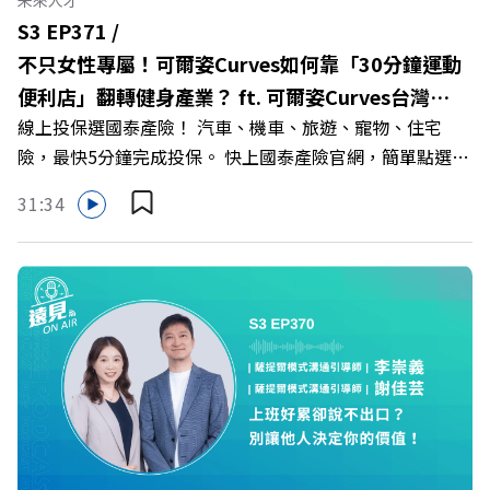
未來人才
樹德科技大學校長 王昭雄 +++++ 🎂歡慶遠見40歲生日！手
S3 EP371 /
速搶下破天荒的獨家優惠
不只女性專屬！可爾姿Curves如何靠「30分鐘運動
>>>https://gvmkt.pse.is/9e5pbz ✨關注《遠見》更多的社
便利店」翻轉健身產業？ ft. 可爾姿Curves台灣執
群： LINE：https://reurl.cc/A4ELQp IG：
線上投保選國泰產險！ 汽車、機車、旅遊、寵物、住宅
行長林宏遠
https://bit.ly/3AjBWNV YT：https://bit.ly/38jNi9k
險，最快5分鐘完成投保。 快上國泰產險官網，簡單點選，
Powered by Firstory Hosting
保障立即到位！ https://fstry.pse.is/9eddvv —— 以上為
31:34
Firstory Podcast 廣告 —— 在健康意識抬頭、健身產業百
家爭鳴的激烈浪潮下，傳統的健身房該如何轉型突圍？ 本
集《遠見ON AIR》邀請到可爾姿Curves台灣執行長林宏
遠，帶你解析可爾姿如何打造出兼顧健康生活與女力創業的
健身新契機！ 🔺如何從「傳統大型健身房」轉型為「社區
運動便利店」？ 🔺運動如何落實最貼心的「女性專屬、零
壓力」空間？ 🔺對抗肌少症、預防高齡化！驚豔醫學界的
「社會處方」 🔺超高加盟成功率！為無數女性圓夢的「女
力互助與微型創業平台」 主持人／遠見雜誌副社長兼遠見
智庫總編輯 李建興 與談人／可爾姿Curves台灣執行長 林宏