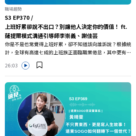
遠 +++++ 🫧清除腦袋的盲點，也順手理清生活的雜亂。 點
職場趨勢
開看質感養成術>> https://gvmkt.pse.is/9al3px ✨關注
S3 EP370 /
《遠見》更多的社群： LINE：https://reurl.cc/A4ELQp
上班好累卻說不出口？別讓他人決定你的價值！ ft.
IG：https://bit.ly/3AjBWNV YT：https://bit.ly/38jNi9k
薩提爾模式溝通引導師李崇義、謝佳芸
Powered by Firstory Hosting
你是不是也常覺得上班好累，卻不知道該向誰訴說？根據統
計，全球有高達七成的上班族正面臨職業倦怠，其中更有三
成默默承受著「沉默的倦怠」。當主管的期待、同儕的競爭
26:03
與承上啟下的壓力成為日常，身在職場的我們該如何停止無
止境的自我懷疑，在人際風暴中找回安頓內心的力量？ 本
集《遠見ON AIR》邀請新書《透視職場冰山》作者、薩提
爾模式溝通引導師李崇義與謝佳芸，教你如何看穿職場底層
的應對姿態，以及在緊湊的職場節奏中，修煉安頓心法！
🔺你的自我價值，難道只能由考績和主管來決定？ 🔺你或
你的同事，正在用哪種「不一致」的姿態應對壓力？ 🔺如
何在中高壓的「三明治主管」困境中全身而退？ 主持人／
遠見雜誌總編輯 林讓均 與談人／薩提爾模式溝通引導師、