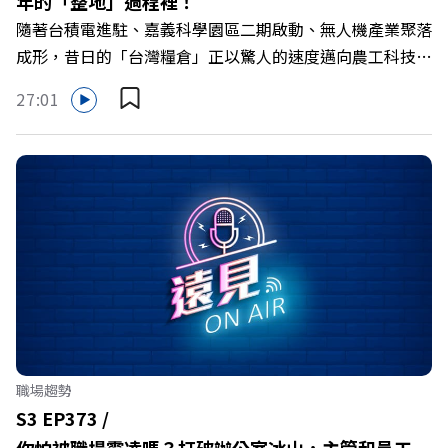
年的「整地」過程裡！
隨著台積電進駐、嘉義科學園區二期啟動、無人機產業聚落
成形，昔日的「台灣糧倉」正以驚人的速度邁向農工科技大
縣。在智慧農業、精品農產與「嘉義優鮮」品牌同步升級的
27:01
推動下，嘉義縣政府成功打破過往傳統農業縣的侷限，讓返
鄉子弟不僅能「回得來、留得下、活得好」，更為地方累積
迎向黃金十年的發展動能。 本集《遠見ON AIR》邀請嘉義
縣長翁章梁、立法委員蔡易餘、財信傳媒集團董事長謝金
河、紙風車劇團創辦人李永豐、以及嘉義縣人力發展所所長
許喻理。帶你深入剖析《嘉義被看見了》書中收錄的八年轉
型故事，讀懂這段洗天換地的歷程，並共同看見下一個黃金
十年的發展藍圖！ 🔺翁章梁縣長如何攜手團隊，在大牌林
立的科技版圖中搶先卡位亞創中心？🔺品牌如何雙重升級，
化傳統作物為高價值的精品品牌？🔺如何將自身的失敗學，
轉化為凝聚團隊與縣民認同感的力量？🔺在迎向黃金十年的
職場趨勢
新局下，嘉義如何打造子弟能安心安居的未來？ 主持人／
S3 EP373 /
遠見雜誌副社長兼遠見智庫總編輯 李建興 與談人／嘉義縣
你怕被職場霸凌嗎？打破辦公室冰山，主管和員工