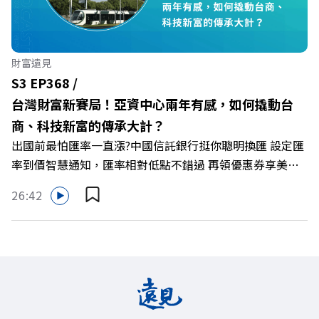
零售業如何落實「EP100」能效倍增計畫？ 🔺成功推動育
嬰留停、男同仁樂意成家！驚豔業界的「生育代理人制度」
🔺最有人情味的文化橋梁！從社會創新到經典「日本展」的
財富遠見
共好實踐 主持人／遠見雜誌副社長兼遠見智庫總編輯 李建
S3 EP368 /
興 與談人／遠東SOGO百貨董事長 黃晴雯 +++++ 🫧清除腦
台灣財富新賽局！亞資中心兩年有感，如何撬動台
袋的盲點，也順手理清生活的雜亂。 點開看質感養成術>>
商、科技新富的傳承大計？
https://gvmkt.pse.is/9al3px ✨關注《遠見》更多的社群：
出國前最怕匯率一直漲?中國信託銀行挺你聰明換匯 設定匯
LINE：https://reurl.cc/A4ELQp IG：
率到價智慧通知，匯率相對低點不錯過 再領優惠券享美金
https://bit.ly/3AjBWNV YT：https://bit.ly/38jNi9k
最高減3分等優惠 立即設定： https://fstry.pse.is/9d7lr7
Powered by Firstory Hosting
26:42
投資外幣如幣別轉換可能產生匯兌損失，應評估涉及自身情
況審慎投資。 完整注意事項詳見網站資訊。 —— 以上為
Firstory Podcast 廣告 —— 如果有一天，台灣成為亞洲新
一代的財富調度與資產管理重鎮，你的資產配置會怎麼變？
在政府力推「亞洲資產管理中心」政策、高雄專區成立滿週
年的關鍵時刻，台灣的投信、信託與財富管理業務，正迎來
史詩級的法規鬆綁與資金浪潮。 本集《遠見ON AIR》邀請