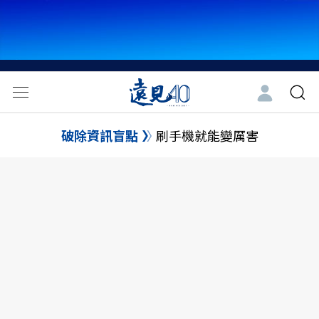
破除資訊盲點
刷手機就能變厲害