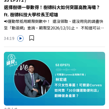
焦慮，將對立化為合作？🔺 怎麼做到「好奇少一點、批判
選擇樹德一舉數得！樹德科大如何突圍高教海嘯？
少一點」？🔺 面對AI時代的職涯焦慮，如何把自我價值打
ft. 樹德科技大學校長王昭雄
分權拿回手裡？ +++++📓《透視職場冰山》新書介紹
📢運動幣抵用期限倒數中！ 還沒領取、還沒用完的請盡快
>>>https://bookzone.cwgv.com.tw/book/BWL108🎂歡
至「動滋網」查詢，期限至2026/12/31止。 不知道可以在
慶遠見40歲生日！手速搶下破天荒的獨家優惠
哪裡使用嗎？ 上「動滋網」【合作店家】專區，全台五千
>>>https://gvmkt.pse.is/9e5pbz✨關注《遠見》更多的社
34:19
多家合作業者任你選，馬上來找適用地點！ ➡️
群：LINE：https://reurl.cc/A4ELQpIG：
https://fstry.pse.is/9epct2 —— 以上為 FMTaiwan 與
https://bit.ly/3AjBWNVYT：https://bit.ly/38jNi9k
Firstory Podcast 廣告 —— 在少子化浪潮、私校面臨退場
Powered by Firstory Hosting
海嘯的嚴峻考驗下，南台灣的技職學校該如何轉型突圍？
本集《遠見ON AIR》邀請到樹德科技大學校長王昭雄，帶
你解析樹德科大如何打造出兼顧學校永續發展與地方創生的
技職教育新典範！ 🔺如何從「傳統私校」轉型為「產學無
縫接軌者」？ 🔺AI如何深度賦能設計與人文學科學群？ 🔺
首創「菲律賓半導體專班」！驚豔科技界的國際精準育才
🔺一舉拿下4大USR專案！深耕地方的溫暖社會責任平台 主
持人／遠見雜誌副社長兼遠見智庫總編輯 李建興 與談人／