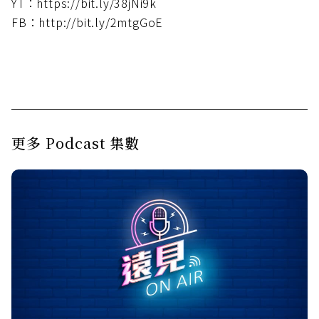
YT：https://bit.ly/38jNi9k
FB：http://bit.ly/2mtgGoE
更多 Podcast 集數