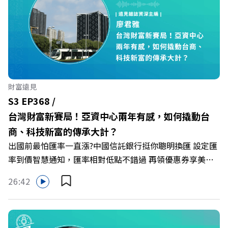
董事長黃晴雯，帶你解析遠東SOGO如何透過戰略布局，打
造出兼顧企業獲利與社會共好的綠色零售新契機！ 🔺如何
從單純百貨專櫃轉型為有溫度的利他平台？ 🔺最難節能的
零售業如何落實「EP100」能效倍增計畫？ 🔺成功推動育
嬰留停、男同仁樂意成家！驚豔業界的「生育代理人制度」
🔺最有人情味的文化橋梁！從社會創新到經典「日本展」的
財富遠見
共好實踐 主持人／遠見雜誌副社長兼遠見智庫總編輯 李建
S3 EP368 /
興 與談人／遠東SOGO百貨董事長 黃晴雯 +++++ 🫧清除腦
台灣財富新賽局！亞資中心兩年有感，如何撬動台
袋的盲點，也順手理清生活的雜亂。 點開看質感養成術>>
商、科技新富的傳承大計？
https://gvmkt.pse.is/9al3px ✨關注《遠見》更多的社群：
出國前最怕匯率一直漲?中國信託銀行挺你聰明換匯 設定匯
LINE：https://reurl.cc/A4ELQp IG：
率到價智慧通知，匯率相對低點不錯過 再領優惠券享美金
https://bit.ly/3AjBWNV YT：https://bit.ly/38jNi9k
最高減3分等優惠 立即設定： https://fstry.pse.is/9d7lr7
Powered by Firstory Hosting
26:42
投資外幣如幣別轉換可能產生匯兌損失，應評估涉及自身情
況審慎投資。 完整注意事項詳見網站資訊。 —— 以上為
Firstory Podcast 廣告 —— 如果有一天，台灣成為亞洲新