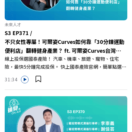
首創「菲律賓半導體專班」！驚豔科技界的國際精準育才
🔺一舉拿下4大USR專案！深耕地方的溫暖社會責任平台 主
持人／遠見雜誌副社長兼遠見智庫總編輯 李建興 與談人／
未來人才
樹德科技大學校長 王昭雄 +++++ 🎂歡慶遠見40歲生日！手
S3 EP371 /
速搶下破天荒的獨家優惠
不只女性專屬！可爾姿Curves如何靠「30分鐘運動
>>>https://gvmkt.pse.is/9e5pbz ✨關注《遠見》更多的社
便利店」翻轉健身產業？ ft. 可爾姿Curves台灣執
群： LINE：https://reurl.cc/A4ELQp IG：
線上投保選國泰產險！ 汽車、機車、旅遊、寵物、住宅
行長林宏遠
https://bit.ly/3AjBWNV YT：https://bit.ly/38jNi9k
險，最快5分鐘完成投保。 快上國泰產險官網，簡單點選，
Powered by Firstory Hosting
保障立即到位！ https://fstry.pse.is/9eddvv —— 以上為
31:34
Firstory Podcast 廣告 —— 在健康意識抬頭、健身產業百
家爭鳴的激烈浪潮下，傳統的健身房該如何轉型突圍？ 本
集《遠見ON AIR》邀請到可爾姿Curves台灣執行長林宏
遠，帶你解析可爾姿如何打造出兼顧健康生活與女力創業的
健身新契機！ 🔺如何從「傳統大型健身房」轉型為「社區
運動便利店」？ 🔺運動如何落實最貼心的「女性專屬、零
壓力」空間？ 🔺對抗肌少症、預防高齡化！驚豔醫學界的