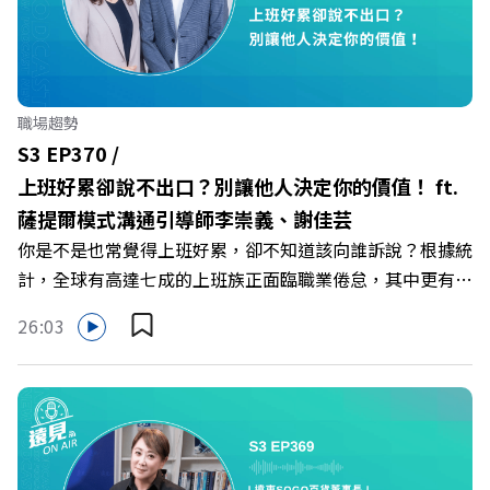
「社會處方」 🔺超高加盟成功率！為無數女性圓夢的「女
力互助與微型創業平台」 主持人／遠見雜誌副社長兼遠見
智庫總編輯 李建興 與談人／可爾姿Curves台灣執行長 林宏
遠 +++++ 🫧清除腦袋的盲點，也順手理清生活的雜亂。 點
職場趨勢
開看質感養成術>> https://gvmkt.pse.is/9al3px ✨關注
S3 EP370 /
《遠見》更多的社群： LINE：https://reurl.cc/A4ELQp
上班好累卻說不出口？別讓他人決定你的價值！ ft.
IG：https://bit.ly/3AjBWNV YT：https://bit.ly/38jNi9k
薩提爾模式溝通引導師李崇義、謝佳芸
Powered by Firstory Hosting
你是不是也常覺得上班好累，卻不知道該向誰訴說？根據統
計，全球有高達七成的上班族正面臨職業倦怠，其中更有三
成默默承受著「沉默的倦怠」。當主管的期待、同儕的競爭
26:03
與承上啟下的壓力成為日常，身在職場的我們該如何停止無
止境的自我懷疑，在人際風暴中找回安頓內心的力量？ 本
集《遠見ON AIR》邀請新書《透視職場冰山》作者、薩提
爾模式溝通引導師李崇義與謝佳芸，教你如何看穿職場底層
的應對姿態，以及在緊湊的職場節奏中，修煉安頓心法！
🔺你的自我價值，難道只能由考績和主管來決定？ 🔺你或