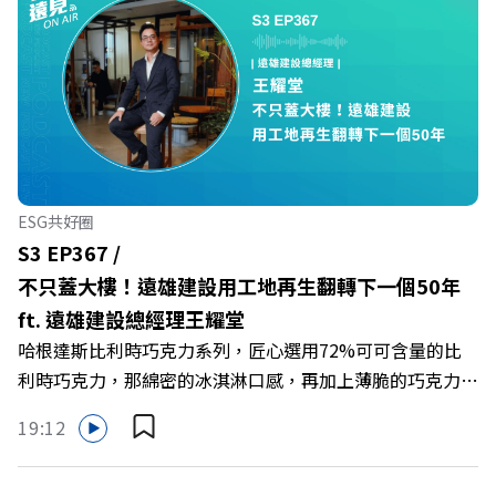
一代的財富調度與資產管理重鎮，你的資產配置會怎麼變？
在政府力推「亞洲資產管理中心」政策、高雄專區成立滿週
年的關鍵時刻，台灣的投信、信託與財富管理業務，正迎來
史詩級的法規鬆綁與資金浪潮。 本集《遠見ON AIR》邀請
到遠見資深主編廖君雅，帶你解析這場台灣史上最大規模的
財富版圖重組。 🔺資產管理大躍進！台灣憑什麼挑戰亞太
金融重鎮？ 🔺不只是口號！主動式ETF與被動平衡型ETF如
何引爆市場？ 🔺打破「富不過三代」魔咒，如何靠信託鬆
ESG共好圈
綁落實百年傳承？ 🔺高雄專區滿一週年！如何打造在地財
S3 EP367 /
富生態系？ 主持人／遠見雜誌總編輯 林讓均 與談人／遠見
不只蓋大樓！遠雄建設用工地再生翻轉下一個50年
雜誌資深主編 廖君雅 +++++ 💰更多專題導覽
ft. 遠雄建設總經理王耀堂
>>https://www.gvm.com.tw/topic/2355 🫧清除腦袋的盲
哈根達斯比利時巧克力系列，匠心選用72%可可含量的比
點，也順手理清生活的雜亂。 點開看質感養成術>>
利時巧克力，那綿密的冰淇淋口感，再加上薄脆的巧克力脆
https://gvmkt.pse.is/9al3px ✨關注《遠見》更多的社群：
片，苦甜交織，完美呈現黑巧克力的濃郁香醇，是專屬成熟
LINE：https://reurl.cc/A4ELQp IG：
19:12
大人系的奢華風味。 https://fstry.pse.is/9byecv —— 以上
https://bit.ly/3AjBWNV YT：https://bit.ly/38jNi9k
為 Firstory Podcast 廣告 —— 在氣候變遷、淨零轉型與高
Powered by Firstory Hosting