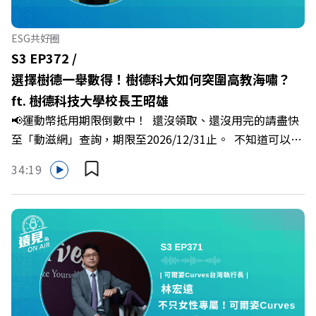
突，學會用「好奇」代替「批判」。即使在變動快速的AI時
代，也能幫自己打造不被成敗輕易定義的強韌自我。 🔺 職
ESG共好圈
場衝突與霸凌從何而來？🔺 如何用「冰山對話」看穿主管
S3 EP372 /
焦慮，將對立化為合作？🔺 怎麼做到「好奇少一點、批判
選擇樹德一舉數得！樹德科大如何突圍高教海嘯？
少一點」？🔺 面對AI時代的職涯焦慮，如何把自我價值打
ft. 樹德科技大學校長王昭雄
分權拿回手裡？ +++++📓《透視職場冰山》新書介紹
📢運動幣抵用期限倒數中！ 還沒領取、還沒用完的請盡快
>>>https://bookzone.cwgv.com.tw/book/BWL108🎂歡
至「動滋網」查詢，期限至2026/12/31止。 不知道可以在
慶遠見40歲生日！手速搶下破天荒的獨家優惠
哪裡使用嗎？ 上「動滋網」【合作店家】專區，全台五千
>>>https://gvmkt.pse.is/9e5pbz✨關注《遠見》更多的社
34:19
多家合作業者任你選，馬上來找適用地點！ ➡️
群：LINE：https://reurl.cc/A4ELQpIG：
https://fstry.pse.is/9epct2 —— 以上為 FMTaiwan 與
https://bit.ly/3AjBWNVYT：https://bit.ly/38jNi9k
Firstory Podcast 廣告 —— 在少子化浪潮、私校面臨退場
Powered by Firstory Hosting
海嘯的嚴峻考驗下，南台灣的技職學校該如何轉型突圍？
本集《遠見ON AIR》邀請到樹德科技大學校長王昭雄，帶
你解析樹德科大如何打造出兼顧學校永續發展與地方創生的
技職教育新典範！ 🔺如何從「傳統私校」轉型為「產學無
縫接軌者」？ 🔺AI如何深度賦能設計與人文學科學群？ 🔺