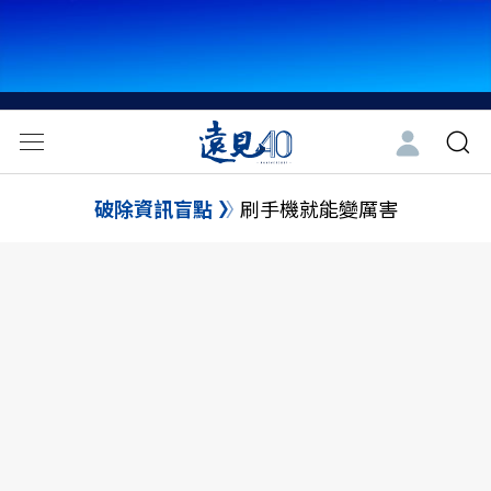
破除資訊盲點
刷手機就能變厲害