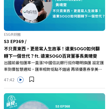
你的同事，正在用哪種「不一致」的姿態應對壓力？ 🔺如
何在中高壓的「三明治主管」困境中全身而退？ 主持人／
遠見雜誌總編輯 林讓均 與談人／薩提爾模式溝通引導師、
作者 李崇義、謝佳芸 +++++ 🫧清除腦袋的盲點，也順手理
清生活的雜亂。 點開看質感養成術>>
ESG共好圈
https://gvmkt.pse.is/9al3px ✨關注《遠見》更多的社群：
S3 EP369 /
LINE：https://reurl.cc/A4ELQp IG：
不只賣東西，更是寫人生故事！遠東SOGO如何翻
https://bit.ly/3AjBWNV YT：https://bit.ly/38jNi9k
轉下一個世代？ft. 遠東SOGO百貨董事長黃晴雯
Powered by Firstory Hosting
出國前最怕匯率一直漲?中國信託銀行挺你聰明換匯 設定匯
率到價智慧通知，匯率相對低點不錯過 再領優惠券享美金
最高減3分等優惠 立即設定： https://fstry.pse.is/9d7lr7
47:42
投資外幣如幣別轉換可能產生匯兌損失，應評估涉及自身情
況審慎投資。 完整注意事項詳見網站資訊。 —— 以上為
Firstory Podcast 廣告 —— 在永續減碳、綠色消費與友善
職場的變革浪潮下，傳統大流量、高耗能的百貨零售業該如
何轉型突圍？ 本集《遠見ON AIR》邀請到遠東SOGO百貨