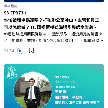
職場趨勢
S3 EP373 /
你怕被職場霸凌嗎？打破辦公室冰山，主管和員工
可以怎麼做？ ft. 薩提爾模式溝通引導師李崇義、
📢運動幣抵用期限倒數中！ 還沒領取、還沒用完的請盡快
謝佳芸
至「動滋網」查詢，期限至2026/12/31止。 不知道可以在
哪裡使用嗎？ 上「動滋網」【合作店家】專區，全台五千
21:34
多家合作業者任你選，馬上來找適用地點！ ➡️
https://fstry.pse.is/9epct2 —— 以上為 FMTaiwan 與
Firstory Podcast 廣告 —— 你常在職場中感到焦慮、害怕
犯錯，甚至覺得自己正遭受不友善的對待或霸凌嗎？當工作
中的人際摩擦、怕輸怕失敗的緊繃感成為日常，我們不能只
是委屈討好或一味逃避，更需要學會看透人際互動底層的
「職場冰山」。 本集《遠見 ON AIR》邀請到薩提爾模式溝
通引導師、天下文化新書《透視職場冰山》作者李崇義與謝
佳芸老師，帶你透過「冰山理論」拆解職場上的對立與衝