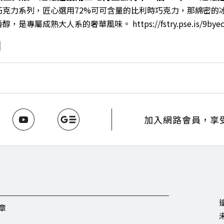
w.gvm.com.tw/topic/2355 🫧清除腦袋的盲點，也順手理清生活的雜亂
巧克力系列，匠心選用72%可可含量的比利時巧克力，那綿密的
INE：https://reurl.cc/A4ELQp IG：https://bit.ly/3AjBW
專屬成熟大人系的奢華風味。 https://fstry.pse.is/9byecv
污染的營建巨浪下，傳統以地段與價格為尊的建築業該如何轉型
見ON AIR》邀請到遠雄建設總經理王耀堂，帶你解析遠雄如何
！如何轉型為長期品牌信任？ 🔺滿意度不到二成的「垃圾總部」
度的「永續美學」實踐 🔺改寫建材生命週期！將「都市礦」導
談人／遠雄建設總經理 王耀堂 +++++ 🫧清除腦袋的盲點，也順
.pse.is/9al3px ✨關注《遠見》更多的社群： LINE：https://reurl.cc/
8jNi9k Powered by Firstory Hosting
加入網路會員，享
章