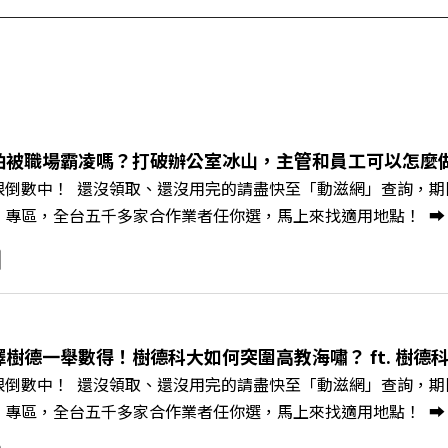
怕被職場霸凌嗎？打破辦公室冰山，主管和員工可以怎麼做？
限倒數中！ 還沒領取、還沒用完的請盡快至「動滋網」查詢，期限至
，全台五千多家合作業者任你選，馬上來找適用地點！ ➡️ https://fst
Podcast 廣告 —— 你常在職場中感到焦慮、害怕犯錯，甚至覺
常，我們不能只是委屈討好或一味逃避，更需要學會看透人際互動底
師、天下文化新書《透視職場冰山》作者李崇義與謝佳芸老師，
。即使在變動快速的AI時代，也能幫自己打造不被成敗輕易定義的
焦慮，將對立化為合作？🔺 怎麼做到「好奇少一點、批判少一點
擇樹德一舉數得！樹德科大如何突圍高教海嘯？ ft. 樹德
《透視職場冰山》新書介紹>>>https://bookzone.cwgv.co
限倒數中！ 還沒領取、還沒用完的請盡快至「動滋網」查詢，期限至
/gvmkt.pse.is/9e5pbz✨關注《遠見》更多的社群：LINE：https://re
，全台五千多家合作業者任你選，馬上來找適用地點！ ➡️ https://fst
8jNi9k Powered by Firstory Hosting
Podcast 廣告 —— 在少子化浪潮、私校面臨退場海嘯的嚴峻考驗下