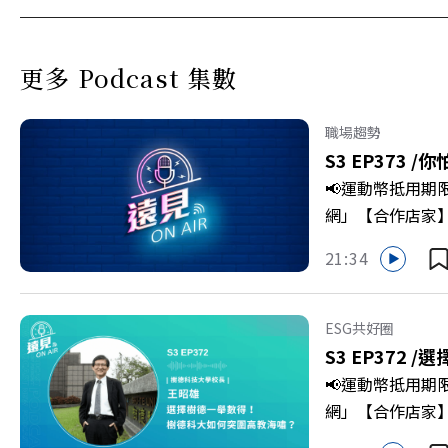
更多 Podcast 集數
職場趨勢
S3 EP373 /
你
📢運動幣抵用期
網」【合作店家】專區
Firstory 
21:34
敗的緊繃感成為日
爾模式溝通引導
奇」代替「批判」
ESG共好圈
山對話」看穿主管
S3 EP372 /
選
手裡？ +++++
📢運動幣抵用期
家優惠>>>https:/
網」【合作店家】專區
https://bit.ly/3
Firstory 