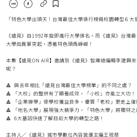
「特色大學出頭天！台灣最佳大學排行榜揭校園轉型６大
《遠見》自1992年旋即進行大學排名，而《遠見》台灣
大學如異軍突起，憑著特色頭角崢嶸！
本集【遠見ON AIR】邀請到《遠見》智庫總編輯李建
呢？
🔺 與去年相比「遠見台灣最佳大學榜單」的不同之處？
🔺 「大校」的整併有了顯著成效，「小校」亦能立大功
🔺 「企業辦學」使學校獲益良多，優質「老校」更走上
🔺 「地名大學」展現強大競爭力，「特色大學」將獨特
🔺 6大基因快速了解目前大學的轉型之路！
主持人／《遠見》城市學數位內容營運主編王筱慈