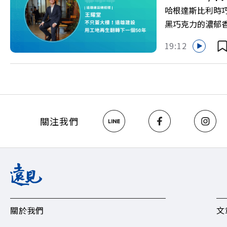
>>https://ww
哈根達斯比利時
關注《遠見》更多的社群： L
黑巧克力的濃郁香醇，是
Hosting
轉型與高碳排高
19:12
異彩？ 本集《遠
頭的下一個50年
化！24樓高滿意
編輯 李建興 與
https://gvmkt
https://bit.ly/3
關注我們
關於我們
文