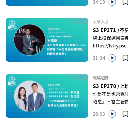
34:19
到樹德科技大學
「產學無縫接軌者
USR專案！深耕
未來人才
慶遠見40歲生日！手
S3 EP371 /
不只
https://reurl.c
線上投保選國泰
https://fst
轉型突圍？ 本集
31:34
機！ 🔺如何從
高齡化！驚豔醫學
庫總編輯 李建興 
職場趨勢
https://gvmkt
S3 EP370 /
上
https://bit.ly/3
你是不是也常覺
倦怠」。當主管
的力量？ 本集《
26:03
態，以及在緊湊的
的姿態應對壓力？