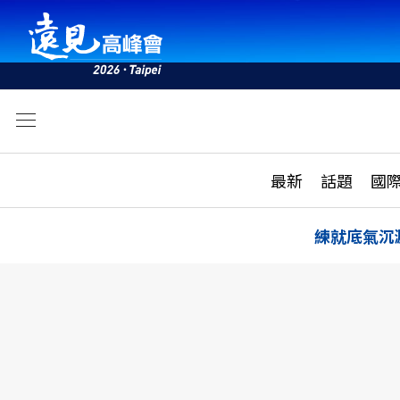
文
最新
最新
話題
國
雜誌目錄
活動
話題
AI
練就底氣沉
學堂
專題報導
科技
教育
遠見ON AIR
影音
合作