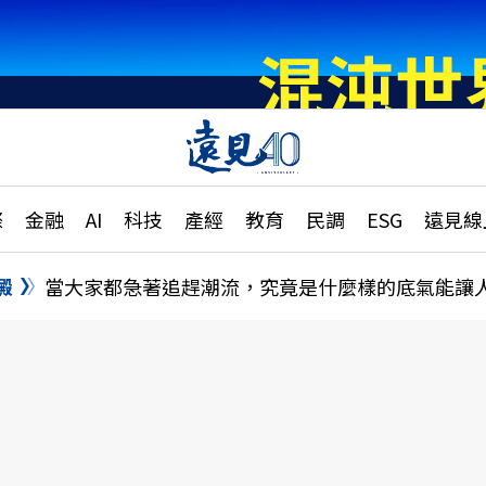
章
特輯
文章
大學升學、職涯攻略
遠
際
金融
AI
科技
產經
教育
民調
ESG
遠見線
國際
更
縣市施政調查全解析
金融
單
民調
澱
當大家都急著追趕潮流，究竟是什麼樣的底氣能讓
產經
電
好享生活
獨
專欄