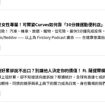
校長王昭雄，帶你解析樹德科大如何打造出兼顧學校永續發展與地
」？ 🔺AI如何深度賦能設計與人文學科學群？ 🔺首創「菲律
地方的溫暖社會責任平台 主持人／遠見雜誌副社長兼遠見智庫總編輯 
速搶下破天荒的獨家優惠 >>>https://gvmkt.pse.is/9e5
女性專屬！可爾姿Curves如何靠「30分鐘運動便利店」翻
c/A4ELQp IG：https://bit.ly/3AjBWNV YT：https://bit.ly/38jNi
產險！ 汽車、機車、旅遊、寵物、住宅險，最快5分鐘完成投保
ry.pse.is/9eddvv —— 以上為 Firstory Podcast 
《遠見ON AIR》邀請到可爾姿Curves台灣執行長林宏遠，
「傳統大型健身房」轉型為「社區運動便利店」？ 🔺運動如何落
界的「社會處方」 🔺超高加盟成功率！為無數女性圓夢的「女
與談人／可爾姿Curves台灣執行長 林宏遠 +++++ 🫧清除
.pse.is/9al3px ✨關注《遠見》更多的社群： LINE：https://reurl.cc/
班好累卻說不出口？別讓他人決定你的價值！ ft. 薩提
8jNi9k Powered by Firstory Hosting
得上班好累，卻不知道該向誰訴說？根據統計，全球有高達七成
的期待、同儕的競爭與承上啟下的壓力成為日常，身在職場的我
遠見ON AIR》邀請新書《透視職場冰山》作者、薩提爾模式
職場節奏中，修煉安頓心法！ 🔺你的自我價值，難道只能由考
 🔺如何在中高壓的「三明治主管」困境中全身而退？ 主持人／