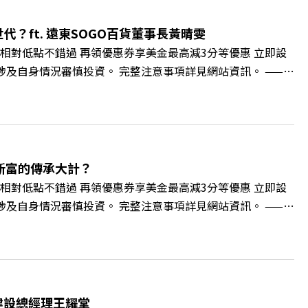
 https://gvmkt.pse.is/9al3px ✨關注《遠見》更
://bit.ly/38jNi9k Powered by Firstory Hosting
？ft. 遠東SOGO百貨董事長黃晴雯
相對低點不錯過 再領優惠券享美金最高減3分等優惠 立即設
損失，應評估涉及自身情況審慎投資。 完整注意事項詳見網站資訊。 ——
的變革浪潮下，傳統大流量、高耗能的百貨零售業該如何轉型突圍？ 本
O如何透過戰略布局，打造出兼顧企業獲利與社會共好的綠色零售
如何落實「EP100」能效倍增計畫？ 🔺成功推動育嬰留停、
社會創新到經典「日本展」的共好實踐 主持人／遠見雜誌副
 🫧清除腦袋的盲點，也順手理清生活的雜亂。 點開看質感養成術
新富的傳承大計？
cc/A4ELQp IG：https://bit.ly/3AjBWNV YT：
相對低點不錯過 再領優惠券享美金最高減3分等優惠 立即設
損失，應評估涉及自身情況審慎投資。 完整注意事項詳見網站資訊。 ——
的財富調度與資產管理重鎮，你的資產配置會怎麼變？在政府力推「亞洲
管理業務，正迎來史詩級的法規鬆綁與資金浪潮。 本集《遠
版圖重組。 🔺資產管理大躍進！台灣憑什麼挑戰亞太金融重
不過三代」魔咒，如何靠信託鬆綁落實百年傳承？ 🔺高雄專區滿
誌資深主編 廖君雅 +++++ 💰更多專題導覽
雄建設總經理王耀堂