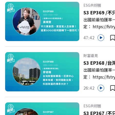
者 李崇義、謝佳芸 
ESG共好圈
多的社群： LINE：http
S3 EP369 /
不
出國前最怕匯率一
定： https:/
以上為 First
47:42
集《遠見ON A
新契機！ 🔺如
男同仁樂意成家！
財富遠見
社長兼遠見智庫總
S3 EP368 /
台
>> https://gv
出國前最怕匯率一
https://bit.ly/3
定： https:/
以上為 First
26:42
資產管理中心」
見ON AIR》
鎮？ 🔺不只是
ESG共好圈
一週年！如何打造
S3 EP367 /
不