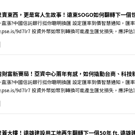
+++++ 🫧清除腦袋的盲點，也順手理清生活的雜亂。 點開看質感養成術>>
s://reurl.cc/A4ELQp IG：https://bit.ly/3AjBWNV YT：https
只賣東西，更是寫人生故事！遠東SOGO如何翻轉下一個世代
直漲?中國信託銀行挺你聰明換匯 設定匯率到價智慧通知，匯率
/fstry.pse.is/9d7lr7 投資外幣如幣別轉換可能產生匯兌
ory Podcast 廣告 —— 在永續減碳、綠色消費與友善職場
IR》邀請到遠東SOGO百貨董事長黃晴雯，帶你解析遠東SOG
何從單純百貨專櫃轉型為有溫度的利他平台？ 🔺最難節能的零售業
驚豔業界的「生育代理人制度」 🔺最有人情味的文化橋梁！從
編輯 李建興 與談人／遠東SOGO百貨董事長 黃晴雯 +++++
灣財富新賽局！亞資中心兩年有感，如何撬動台商、科技
mkt.pse.is/9al3px ✨關注《遠見》更多的社群： LINE：https://reurl.
直漲?中國信託銀行挺你聰明換匯 設定匯率到價智慧通知，匯率
8jNi9k Powered by Firstory Hosting
/fstry.pse.is/9d7lr7 投資外幣如幣別轉換可能產生匯兌
ory Podcast 廣告 —— 如果有一天，台灣成為亞洲新一代
政策、高雄專區成立滿週年的關鍵時刻，台灣的投信、信託與財富
邀請到遠見資深主編廖君雅，帶你解析這場台灣史上最大規模的財富
口號！主動式ETF與被動平衡型ETF如何引爆市場？ 🔺打破「富
在地財富生態系？ 主持人／遠見雜誌總編輯 林讓均 與談人／遠見雜
只蓋大樓！遠雄建設用工地再生翻轉下一個50年 ft. 遠