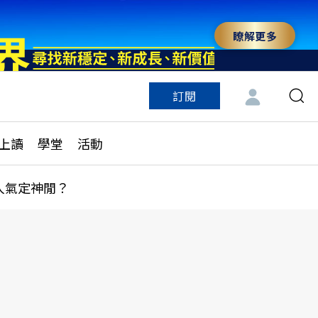
瞭解更多
訂閱
特色頻道
訂閱
見線上讀
ESG遠見
上讀
學堂
活動
多訂閱方案
城市學
刊購買
健康遠見
人氣定神閒？
子報訂閱
華人精英論壇
享知識包
領導影響力學院