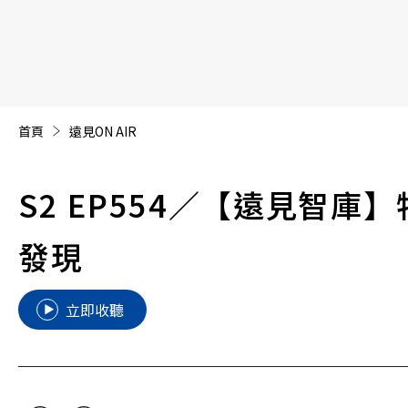
【遠見40週年慶】訂《遠見》贈實用家電3選1+暢銷好
首頁
遠見ON AIR
S2 EP554
／【遠見智庫】
發現
立即收聽