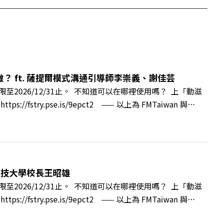
 ft. 薩提爾模式溝通引導師李崇義、謝佳芸
2026/12/31止。 不知道可以在哪裡使用嗎？ 上「動滋
ry.pse.is/9epct2 —— 以上為 FMTaiwan 與
得自己正遭受不友善的對待或霸凌嗎？當工作中的人際摩擦、怕輸怕失
層的「職場冰山」。 本集《遠見 ON AIR》邀請到薩提
帶你透過「冰山理論」拆解職場上的對立與衝突，學會用「好
強韌自我。 🔺 職場衝突與霸凌從何而來？🔺 如何用「冰
」？🔺 面對AI時代的職涯焦慮，如何把自我價值打分權拿回
科技大學校長王昭雄
m.tw/book/BWL108🎂歡慶遠見40歲生日！手速搶下破天荒的獨
2026/12/31止。 不知道可以在哪裡使用嗎？ 上「動滋
url.cc/A4ELQpIG：https://bit.ly/3AjBWNVYT：
ry.pse.is/9epct2 —— 以上為 FMTaiwan 與
，南台灣的技職學校該如何轉型突圍？ 本集《遠見ON AIR》邀請