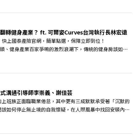
方創生的技職教育新典範！ 🔺如何從「傳統私校」轉型為
賓半導體專班」！驚豔科技界的國際精準育才 🔺一舉拿下4大
李建興 與談人／樹德科技大學校長 王昭雄 +++++ 🎂歡
pbz ✨關注《遠見》更多的社群： LINE：
轉健身產業？ ft. 可爾姿Curves台灣執行長林宏遠
9k Powered by Firstory Hosting
。 快上國泰產險官網，簡單點選，保障立即到位！
廣告 —— 在健康意識抬頭、健身產業百家爭鳴的激烈浪潮下，傳統的健身房該如何
帶你解析可爾姿如何打造出兼顧健康生活與女力創業的健身新契
實最貼心的「女性專屬、零壓力」空間？ 🔺對抗肌少症、預防
力互助與微型創業平台」 主持人／遠見雜誌副社長兼遠見智
腦袋的盲點，也順手理清生活的雜亂。 點開看質感養成術>>
A4ELQp IG：https://bit.ly/3AjBWNV YT：
爾模式溝通引導師李崇義、謝佳芸
的上班族正面臨職業倦怠，其中更有三成默默承受著「沉默的
們該如何停止無止境的自我懷疑，在人際風暴中找回安頓內心
溝通引導師李崇義與謝佳芸，教你如何看穿職場底層的應對姿
績和主管來決定？ 🔺你或你的同事，正在用哪種「不一致」
遠見雜誌總編輯 林讓均 與談人／薩提爾模式溝通引導師、作