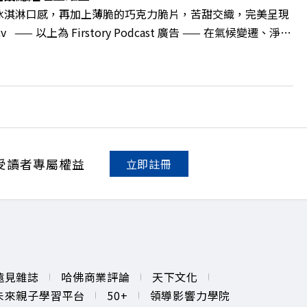
。 點開看質感養成術>> https://gvmkt.pse.is/9al3px ✨
冰淇淋口感，再加上薄脆的巧克力脆片，苦甜交織，完美呈現
NV YT：https://bit.ly/38jNi9k Powered by Firstory
 —— 以上為 Firstory Podcast 廣告 —— 在氣候變遷、淨零
突圍？如何跳脫傳統買地蓋樓的既定框架，在未來建築中大放
打造出兼顧品牌信任與環境共好的綠色營建新契機！ 🔺營建巨
？空間改造如何徹底翻轉企業DNA 🔺當循環建材走向精緻
入住宅公設與未來生活 主持人／遠見雜誌副社長兼遠見智庫總
手理清生活的雜亂。 點開看質感養成術>>
A4ELQp IG：https://bit.ly/3AjBWNV YT：
受讀者專屬權益
立即註冊
遠見雜誌
哈佛商業評論
天下文化
未來親子學習平台
50+
領導影響力學院