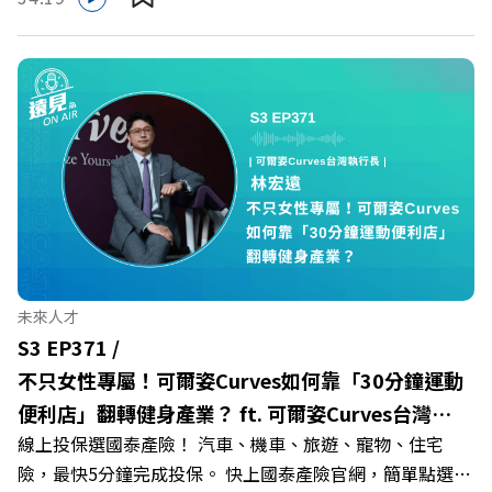
多家合作業者任你選，馬上來找適用地點！ ➡️
群：LINE：https://reurl.cc/A4ELQpIG：
https://fstry.pse.is/9epct2 —— 以上為 FMTaiwan 與
https://bit.ly/3AjBWNVYT：https://bit.ly/38jNi9k
Firstory Podcast 廣告 —— 在少子化浪潮、私校面臨退場
Powered by Firstory Hosting
海嘯的嚴峻考驗下，南台灣的技職學校該如何轉型突圍？
本集《遠見ON AIR》邀請到樹德科技大學校長王昭雄，帶
你解析樹德科大如何打造出兼顧學校永續發展與地方創生的
技職教育新典範！ 🔺如何從「傳統私校」轉型為「產學無
縫接軌者」？ 🔺AI如何深度賦能設計與人文學科學群？ 🔺
首創「菲律賓半導體專班」！驚豔科技界的國際精準育才
🔺一舉拿下4大USR專案！深耕地方的溫暖社會責任平台 主
持人／遠見雜誌副社長兼遠見智庫總編輯 李建興 與談人／
未來人才
樹德科技大學校長 王昭雄 +++++ 🎂歡慶遠見40歲生日！手
S3 EP371 /
速搶下破天荒的獨家優惠
不只女性專屬！可爾姿Curves如何靠「30分鐘運動
>>>https://gvmkt.pse.is/9e5pbz ✨關注《遠見》更多的社
便利店」翻轉健身產業？ ft. 可爾姿Curves台灣執
群： LINE：https://reurl.cc/A4ELQp IG：
線上投保選國泰產險！ 汽車、機車、旅遊、寵物、住宅
行長林宏遠
https://bit.ly/3AjBWNV YT：https://bit.ly/38jNi9k
險，最快5分鐘完成投保。 快上國泰產險官網，簡單點選，
Powered by Firstory Hosting