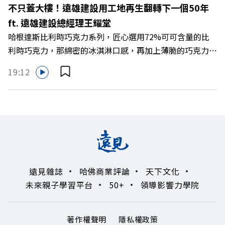
富生態系？ 主持人／遠見雜誌總編輯 林讓均 與談人／遠見
不只蓋大樓！遠雄建設用工地再生翻轉下一個50年
雜誌資深主編 廖君雅 +++++ 💰更多專題導覽
ft. 遠雄建設總經理王耀堂
>>https://www.gvm.com.tw/topic/2355 🫧清除腦袋的盲
哈根達斯比利時巧克力系列，匠心選用72%可可含量的比
點，也順手理清生活的雜亂。 點開看質感養成術>>
利時巧克力，那綿密的冰淇淋口感，再加上薄脆的巧克力脆
https://gvmkt.pse.is/9al3px ✨關注《遠見》更多的社群：
片，苦甜交織，完美呈現黑巧克力的濃郁香醇，是專屬成熟
LINE：https://reurl.cc/A4ELQp IG：
19:12
大人系的奢華風味。 https://fstry.pse.is/9byecv —— 以上
https://bit.ly/3AjBWNV YT：https://bit.ly/38jNi9k
為 Firstory Podcast 廣告 —— 在氣候變遷、淨零轉型與高
Powered by Firstory Hosting
碳排高污染的營建巨浪下，傳統以地段與價格為尊的建築業
該如何轉型突圍？如何跳脫傳統買地蓋樓的既定框架，在未
來建築中大放異彩？ 本集《遠見ON AIR》邀請到遠雄建設
總經理王耀堂，帶你解析遠雄如何打造出兼顧品牌信任與環
境共好的綠色營建新契機！ 🔺營建巨頭的下一個50年！如
遠見雜誌
哈佛商業評論
天下文化
何轉型為長期品牌信任？ 🔺滿意度不到二成的「垃圾總
未來親子學習平台
50+
領導影響力學院
部」？空間改造如何徹底翻轉企業DNA 🔺當循環建材走向
精緻化！24樓高滿意度的「永續美學」實踐 🔺改寫建材生
命週期！將「都市礦」導入住宅公設與未來生活 主持人／
著作權聲明
隱私權政策