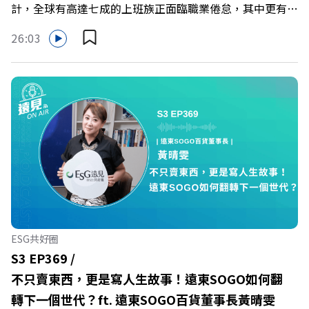
計，全球有高達七成的上班族正面臨職業倦怠，其中更有三
成默默承受著「沉默的倦怠」。當主管的期待、同儕的競爭
26:03
與承上啟下的壓力成為日常，身在職場的我們該如何停止無
止境的自我懷疑，在人際風暴中找回安頓內心的力量？ 本
集《遠見ON AIR》邀請新書《透視職場冰山》作者、薩提
爾模式溝通引導師李崇義與謝佳芸，教你如何看穿職場底層
的應對姿態，以及在緊湊的職場節奏中，修煉安頓心法！
🔺你的自我價值，難道只能由考績和主管來決定？ 🔺你或
你的同事，正在用哪種「不一致」的姿態應對壓力？ 🔺如
何在中高壓的「三明治主管」困境中全身而退？ 主持人／
遠見雜誌總編輯 林讓均 與談人／薩提爾模式溝通引導師、
作者 李崇義、謝佳芸 +++++ 🫧清除腦袋的盲點，也順手理
清生活的雜亂。 點開看質感養成術>>
ESG共好圈
https://gvmkt.pse.is/9al3px ✨關注《遠見》更多的社群：
S3 EP369 /
LINE：https://reurl.cc/A4ELQp IG：
不只賣東西，更是寫人生故事！遠東SOGO如何翻
https://bit.ly/3AjBWNV YT：https://bit.ly/38jNi9k
轉下一個世代？ft. 遠東SOGO百貨董事長黃晴雯
Powered by Firstory Hosting