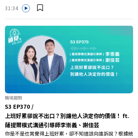
保障立即到位！ https://fstry.pse.is/9eddvv —— 以上為
31:34
Firstory Podcast 廣告 —— 在健康意識抬頭、健身產業百
家爭鳴的激烈浪潮下，傳統的健身房該如何轉型突圍？ 本
集《遠見ON AIR》邀請到可爾姿Curves台灣執行長林宏
遠，帶你解析可爾姿如何打造出兼顧健康生活與女力創業的
健身新契機！ 🔺如何從「傳統大型健身房」轉型為「社區
運動便利店」？ 🔺運動如何落實最貼心的「女性專屬、零
壓力」空間？ 🔺對抗肌少症、預防高齡化！驚豔醫學界的
「社會處方」 🔺超高加盟成功率！為無數女性圓夢的「女
力互助與微型創業平台」 主持人／遠見雜誌副社長兼遠見
智庫總編輯 李建興 與談人／可爾姿Curves台灣執行長 林宏
遠 +++++ 🫧清除腦袋的盲點，也順手理清生活的雜亂。 點
職場趨勢
開看質感養成術>> https://gvmkt.pse.is/9al3px ✨關注
S3 EP370 /
《遠見》更多的社群： LINE：https://reurl.cc/A4ELQp
上班好累卻說不出口？別讓他人決定你的價值！ ft.
IG：https://bit.ly/3AjBWNV YT：https://bit.ly/38jNi9k
薩提爾模式溝通引導師李崇義、謝佳芸
Powered by Firstory Hosting
你是不是也常覺得上班好累，卻不知道該向誰訴說？根據統