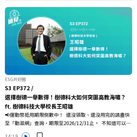
https://fstry.pse.is/9epct2 —— 以上為 FMTaiwan 與
Firstory Podcast 廣告 —— 你常在職場中感到焦慮、害怕
犯錯，甚至覺得自己正遭受不友善的對待或霸凌嗎？當工作
中的人際摩擦、怕輸怕失敗的緊繃感成為日常，我們不能只
是委屈討好或一味逃避，更需要學會看透人際互動底層的
「職場冰山」。 本集《遠見 ON AIR》邀請到薩提爾模式溝
通引導師、天下文化新書《透視職場冰山》作者李崇義與謝
佳芸老師，帶你透過「冰山理論」拆解職場上的對立與衝
突，學會用「好奇」代替「批判」。即使在變動快速的AI時
代，也能幫自己打造不被成敗輕易定義的強韌自我。 🔺 職
ESG共好圈
場衝突與霸凌從何而來？🔺 如何用「冰山對話」看穿主管
S3 EP372 /
焦慮，將對立化為合作？🔺 怎麼做到「好奇少一點、批判
選擇樹德一舉數得！樹德科大如何突圍高教海嘯？
少一點」？🔺 面對AI時代的職涯焦慮，如何把自我價值打
ft. 樹德科技大學校長王昭雄
分權拿回手裡？ +++++📓《透視職場冰山》新書介紹
📢運動幣抵用期限倒數中！ 還沒領取、還沒用完的請盡快
>>>https://bookzone.cwgv.com.tw/book/BWL108🎂歡
至「動滋網」查詢，期限至2026/12/31止。 不知道可以在
慶遠見40歲生日！手速搶下破天荒的獨家優惠
哪裡使用嗎？ 上「動滋網」【合作店家】專區，全台五千
>>>https://gvmkt.pse.is/9e5pbz✨關注《遠見》更多的社
34:19