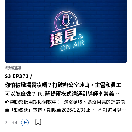
職場趨勢
S3 EP373 /
你怕被職場霸凌嗎？打破辦公室冰山，主管和員工
可以怎麼做？ ft. 薩提爾模式溝通引導師李崇義、
📢運動幣抵用期限倒數中！ 還沒領取、還沒用完的請盡快
謝佳芸
至「動滋網」查詢，期限至2026/12/31止。 不知道可以在
哪裡使用嗎？ 上「動滋網」【合作店家】專區，全台五千
21:34
多家合作業者任你選，馬上來找適用地點！ ➡️