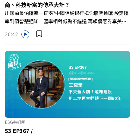
商、科技新富的傳承大計？
https://gvmkt.pse.is/9al3px ✨關注《遠見》更多的社群：
出國前最怕匯率一直漲?中國信託銀行挺你聰明換匯 設定匯
LINE：https://reurl.cc/A4ELQp IG：
率到價智慧通知，匯率相對低點不錯過 再領優惠券享美金
https://bit.ly/3AjBWNV YT：https://bit.ly/38jNi9k
最高減3分等優惠 立即設定： https://fstry.pse.is/9d7lr7
Powered by Firstory Hosting
26:42
投資外幣如幣別轉換可能產生匯兌損失，應評估涉及自身情
況審慎投資。 完整注意事項詳見網站資訊。 —— 以上為
Firstory Podcast 廣告 —— 如果有一天，台灣成為亞洲新
一代的財富調度與資產管理重鎮，你的資產配置會怎麼變？
在政府力推「亞洲資產管理中心」政策、高雄專區成立滿週
年的關鍵時刻，台灣的投信、信託與財富管理業務，正迎來
史詩級的法規鬆綁與資金浪潮。 本集《遠見ON AIR》邀請
到遠見資深主編廖君雅，帶你解析這場台灣史上最大規模的
財富版圖重組。 🔺資產管理大躍進！台灣憑什麼挑戰亞太
金融重鎮？ 🔺不只是口號！主動式ETF與被動平衡型ETF如
何引爆市場？ 🔺打破「富不過三代」魔咒，如何靠信託鬆
ESG共好圈
綁落實百年傳承？ 🔺高雄專區滿一週年！如何打造在地財
S3 EP367 /