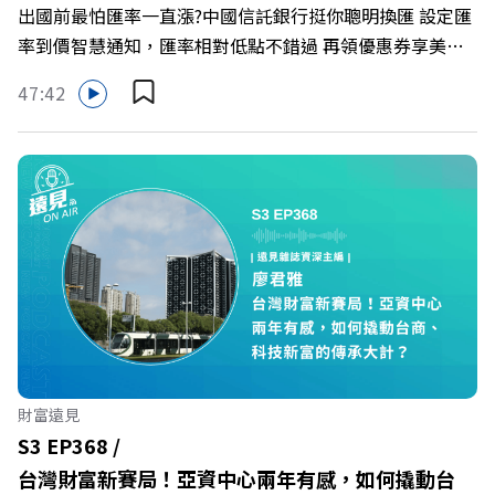
出國前最怕匯率一直漲?中國信託銀行挺你聰明換匯 設定匯
率到價智慧通知，匯率相對低點不錯過 再領優惠券享美金
最高減3分等優惠 立即設定： https://fstry.pse.is/9d7lr7
47:42
投資外幣如幣別轉換可能產生匯兌損失，應評估涉及自身情
況審慎投資。 完整注意事項詳見網站資訊。 —— 以上為
Firstory Podcast 廣告 —— 在永續減碳、綠色消費與友善
職場的變革浪潮下，傳統大流量、高耗能的百貨零售業該如
何轉型突圍？ 本集《遠見ON AIR》邀請到遠東SOGO百貨
董事長黃晴雯，帶你解析遠東SOGO如何透過戰略布局，打
造出兼顧企業獲利與社會共好的綠色零售新契機！ 🔺如何
從單純百貨專櫃轉型為有溫度的利他平台？ 🔺最難節能的
零售業如何落實「EP100」能效倍增計畫？ 🔺成功推動育
嬰留停、男同仁樂意成家！驚豔業界的「生育代理人制度」
🔺最有人情味的文化橋梁！從社會創新到經典「日本展」的
財富遠見
共好實踐 主持人／遠見雜誌副社長兼遠見智庫總編輯 李建
S3 EP368 /
興 與談人／遠東SOGO百貨董事長 黃晴雯 +++++ 🫧清除腦
台灣財富新賽局！亞資中心兩年有感，如何撬動台
袋的盲點，也順手理清生活的雜亂。 點開看質感養成術>>