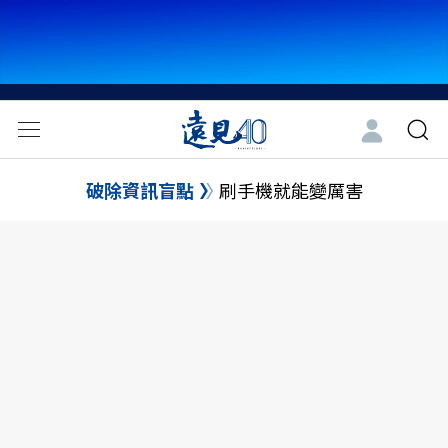
破除資訊盲點
刷手機就能變厲害