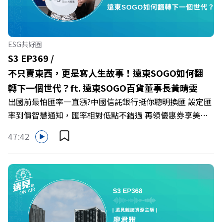
遠見雜誌總編輯 林讓均 與談人／薩提爾模式溝通引導師、
作者 李崇義、謝佳芸 +++++ 🫧清除腦袋的盲點，也順手理
清生活的雜亂。 點開看質感養成術>>
ESG共好圈
https://gvmkt.pse.is/9al3px ✨關注《遠見》更多的社群：
S3 EP369 /
LINE：https://reurl.cc/A4ELQp IG：
不只賣東西，更是寫人生故事！遠東SOGO如何翻
https://bit.ly/3AjBWNV YT：https://bit.ly/38jNi9k
轉下一個世代？ft. 遠東SOGO百貨董事長黃晴雯
Powered by Firstory Hosting
出國前最怕匯率一直漲?中國信託銀行挺你聰明換匯 設定匯
率到價智慧通知，匯率相對低點不錯過 再領優惠券享美金
最高減3分等優惠 立即設定： https://fstry.pse.is/9d7lr7
47:42
投資外幣如幣別轉換可能產生匯兌損失，應評估涉及自身情
況審慎投資。 完整注意事項詳見網站資訊。 —— 以上為
Firstory Podcast 廣告 —— 在永續減碳、綠色消費與友善
職場的變革浪潮下，傳統大流量、高耗能的百貨零售業該如
何轉型突圍？ 本集《遠見ON AIR》邀請到遠東SOGO百貨
董事長黃晴雯，帶你解析遠東SOGO如何透過戰略布局，打
造出兼顧企業獲利與社會共好的綠色零售新契機！ 🔺如何