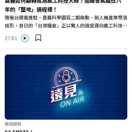
嘉義如何翻轉成為農工科技大縣？關鍵答案藏在八
年的「整地」過程裡！
隨著台積電進駐、嘉義科學園區二期啟動、無人機產業聚落
成形，昔日的「台灣糧倉」正以驚人的速度邁向農工科技大
縣。在智慧農業、精品農產與「嘉義優鮮」品牌同步升級的
27:01
推動下，嘉義縣政府成功打破過往傳統農業縣的侷限，讓返
鄉子弟不僅能「回得來、留得下、活得好」，更為地方累積
迎向黃金十年的發展動能。 本集《遠見ON AIR》邀請嘉義
縣長翁章梁、立法委員蔡易餘、財信傳媒集團董事長謝金
河、紙風車劇團創辦人李永豐、以及嘉義縣人力發展所所長
許喻理。帶你深入剖析《嘉義被看見了》書中收錄的八年轉
型故事，讀懂這段洗天換地的歷程，並共同看見下一個黃金
十年的發展藍圖！ 🔺翁章梁縣長如何攜手團隊，在大牌林
立的科技版圖中搶先卡位亞創中心？🔺品牌如何雙重升級，
化傳統作物為高價值的精品品牌？🔺如何將自身的失敗學，
轉化為凝聚團隊與縣民認同感的力量？🔺在迎向黃金十年的
職場趨勢
新局下，嘉義如何打造子弟能安心安居的未來？ 主持人／
S3 EP373 /