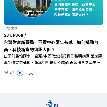
從單純百貨專櫃轉型為有溫度的利他平台？ 🔺最難節能的
零售業如何落實「EP100」能效倍增計畫？ 🔺成功推動育
嬰留停、男同仁樂意成家！驚豔業界的「生育代理人制度」
🔺最有人情味的文化橋梁！從社會創新到經典「日本展」的
財富遠見
共好實踐 主持人／遠見雜誌副社長兼遠見智庫總編輯 李建
S3 EP368 /
興 與談人／遠東SOGO百貨董事長 黃晴雯 +++++ 🫧清除腦
台灣財富新賽局！亞資中心兩年有感，如何撬動台
袋的盲點，也順手理清生活的雜亂。 點開看質感養成術>>
商、科技新富的傳承大計？
https://gvmkt.pse.is/9al3px ✨關注《遠見》更多的社群：
出國前最怕匯率一直漲?中國信託銀行挺你聰明換匯 設定匯
LINE：https://reurl.cc/A4ELQp IG：
率到價智慧通知，匯率相對低點不錯過 再領優惠券享美金
https://bit.ly/3AjBWNV YT：https://bit.ly/38jNi9k
最高減3分等優惠 立即設定： https://fstry.pse.is/9d7lr7
Powered by Firstory Hosting
26:42
投資外幣如幣別轉換可能產生匯兌損失，應評估涉及自身情
況審慎投資。 完整注意事項詳見網站資訊。 —— 以上為
Firstory Podcast 廣告 —— 如果有一天，台灣成為亞洲新
一代的財富調度與資產管理重鎮，你的資產配置會怎麼變？
在政府力推「亞洲資產管理中心」政策、高雄專區成立滿週