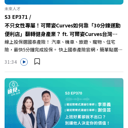
持人／遠見雜誌副社長兼遠見智庫總編輯 李建興 與談人／
未來人才
樹德科技大學校長 王昭雄 +++++ 🎂歡慶遠見40歲生日！手
S3 EP371 /
速搶下破天荒的獨家優惠
不只女性專屬！可爾姿Curves如何靠「30分鐘運動
>>>https://gvmkt.pse.is/9e5pbz ✨關注《遠見》更多的社
便利店」翻轉健身產業？ ft. 可爾姿Curves台灣執
群： LINE：https://reurl.cc/A4ELQp IG：
線上投保選國泰產險！ 汽車、機車、旅遊、寵物、住宅
行長林宏遠
https://bit.ly/3AjBWNV YT：https://bit.ly/38jNi9k
險，最快5分鐘完成投保。 快上國泰產險官網，簡單點選，
Powered by Firstory Hosting
保障立即到位！ https://fstry.pse.is/9eddvv —— 以上為
31:34
Firstory Podcast 廣告 —— 在健康意識抬頭、健身產業百
家爭鳴的激烈浪潮下，傳統的健身房該如何轉型突圍？ 本
集《遠見ON AIR》邀請到可爾姿Curves台灣執行長林宏
遠，帶你解析可爾姿如何打造出兼顧健康生活與女力創業的
健身新契機！ 🔺如何從「傳統大型健身房」轉型為「社區
運動便利店」？ 🔺運動如何落實最貼心的「女性專屬、零
壓力」空間？ 🔺對抗肌少症、預防高齡化！驚豔醫學界的
「社會處方」 🔺超高加盟成功率！為無數女性圓夢的「女
力互助與微型創業平台」 主持人／遠見雜誌副社長兼遠見