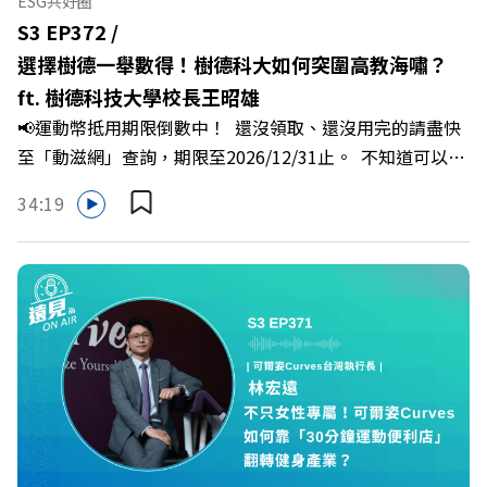
ESG共好圈
場衝突與霸凌從何而來？🔺 如何用「冰山對話」看穿主管
S3 EP372 /
焦慮，將對立化為合作？🔺 怎麼做到「好奇少一點、批判
選擇樹德一舉數得！樹德科大如何突圍高教海嘯？
少一點」？🔺 面對AI時代的職涯焦慮，如何把自我價值打
ft. 樹德科技大學校長王昭雄
分權拿回手裡？ +++++📓《透視職場冰山》新書介紹
📢運動幣抵用期限倒數中！ 還沒領取、還沒用完的請盡快
>>>https://bookzone.cwgv.com.tw/book/BWL108🎂歡
至「動滋網」查詢，期限至2026/12/31止。 不知道可以在
慶遠見40歲生日！手速搶下破天荒的獨家優惠
哪裡使用嗎？ 上「動滋網」【合作店家】專區，全台五千
>>>https://gvmkt.pse.is/9e5pbz✨關注《遠見》更多的社
34:19
多家合作業者任你選，馬上來找適用地點！ ➡️
群：LINE：https://reurl.cc/A4ELQpIG：
https://fstry.pse.is/9epct2 —— 以上為 FMTaiwan 與
https://bit.ly/3AjBWNVYT：https://bit.ly/38jNi9k
Firstory Podcast 廣告 —— 在少子化浪潮、私校面臨退場
Powered by Firstory Hosting
海嘯的嚴峻考驗下，南台灣的技職學校該如何轉型突圍？
本集《遠見ON AIR》邀請到樹德科技大學校長王昭雄，帶
你解析樹德科大如何打造出兼顧學校永續發展與地方創生的
技職教育新典範！ 🔺如何從「傳統私校」轉型為「產學無
縫接軌者」？ 🔺AI如何深度賦能設計與人文學科學群？ 🔺
首創「菲律賓半導體專班」！驚豔科技界的國際精準育才
🔺一舉拿下4大USR專案！深耕地方的溫暖社會責任平台 主