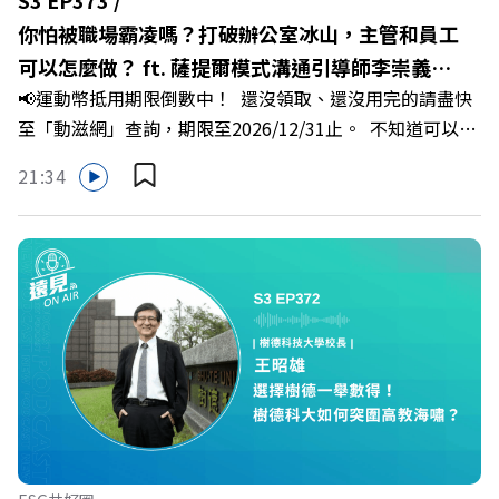
遠見雜誌副社長兼遠見智庫總編輯 李建興 與談人／嘉義縣
你怕被職場霸凌嗎？打破辦公室冰山，主管和員工
縣長 翁章梁、立法委員 蔡易餘、財信傳媒集團董事長 謝金
可以怎麼做？ ft. 薩提爾模式溝通引導師李崇義、
河、紙風車劇團創辦人 李永豐、嘉義縣人力發展所所長 許
📢運動幣抵用期限倒數中！ 還沒領取、還沒用完的請盡快
謝佳芸
喻理+++++🎂歡慶遠見40歲生日！手速搶下破天荒的獨家
至「動滋網」查詢，期限至2026/12/31止。 不知道可以在
優惠>>>https://gvmkt.pse.is/9e5pbz✨關注《遠見》更多
哪裡使用嗎？ 上「動滋網」【合作店家】專區，全台五千
的社群：LINE：https://reurl.cc/A4ELQpIG：
21:34
多家合作業者任你選，馬上來找適用地點！ ➡️
https://bit.ly/3AjBWNVYT：https://bit.ly/38jNi9k
https://fstry.pse.is/9epct2 —— 以上為 FMTaiwan 與
Powered by Firstory Hosting
Firstory Podcast 廣告 —— 你常在職場中感到焦慮、害怕
犯錯，甚至覺得自己正遭受不友善的對待或霸凌嗎？當工作
中的人際摩擦、怕輸怕失敗的緊繃感成為日常，我們不能只
是委屈討好或一味逃避，更需要學會看透人際互動底層的
「職場冰山」。 本集《遠見 ON AIR》邀請到薩提爾模式溝
通引導師、天下文化新書《透視職場冰山》作者李崇義與謝
佳芸老師，帶你透過「冰山理論」拆解職場上的對立與衝
突，學會用「好奇」代替「批判」。即使在變動快速的AI時
代，也能幫自己打造不被成敗輕易定義的強韌自我。 🔺 職