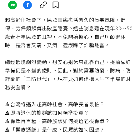
超高齡化社會下，民眾面臨愈活愈久的長壽風險，健
保、勞保頻頻傳出破產隱憂。這些消息聽在現年30～50
歲青壯年民眾的耳裡，不免開始擔心，自己屆齡退休
時，是否會又窮、又病，還誤踩了詐騙地雷。
總經環境劇烈變動，想安心退休只能靠自己，提前做好
準備仍是不變的鐵則。因此，對於需要防窮、防病、防
詐騙的「三防世代」，現在要如何建構人生下半場的財
務安全網？
🔺台灣將邁入超高齡社會，高齡長者最怕？
🔺即將退休的族群該如何精準投資？
🔺保單百百種，高齡族該如何挑選老後保單？
🔺「醫療通膨」是什麼？民眾該如何因應？