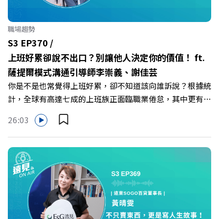
智庫總編輯 李建興 與談人／可爾姿Curves台灣執行長 林宏
遠 +++++ 🫧清除腦袋的盲點，也順手理清生活的雜亂。 點
職場趨勢
開看質感養成術>> https://gvmkt.pse.is/9al3px ✨關注
S3 EP370 /
《遠見》更多的社群： LINE：https://reurl.cc/A4ELQp
上班好累卻說不出口？別讓他人決定你的價值！ ft.
IG：https://bit.ly/3AjBWNV YT：https://bit.ly/38jNi9k
薩提爾模式溝通引導師李崇義、謝佳芸
Powered by Firstory Hosting
你是不是也常覺得上班好累，卻不知道該向誰訴說？根據統
計，全球有高達七成的上班族正面臨職業倦怠，其中更有三
成默默承受著「沉默的倦怠」。當主管的期待、同儕的競爭
26:03
與承上啟下的壓力成為日常，身在職場的我們該如何停止無
止境的自我懷疑，在人際風暴中找回安頓內心的力量？ 本
集《遠見ON AIR》邀請新書《透視職場冰山》作者、薩提
爾模式溝通引導師李崇義與謝佳芸，教你如何看穿職場底層
的應對姿態，以及在緊湊的職場節奏中，修煉安頓心法！
🔺你的自我價值，難道只能由考績和主管來決定？ 🔺你或
你的同事，正在用哪種「不一致」的姿態應對壓力？ 🔺如
何在中高壓的「三明治主管」困境中全身而退？ 主持人／