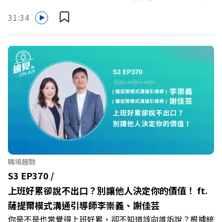
Powered by Firstory Hosting
保障立即到位！ https://fstry.pse.is/9eddvv —— 以上為
31:34
Firstory Podcast 廣告 —— 在健康意識抬頭、健身產業百
家爭鳴的激烈浪潮下，傳統的健身房該如何轉型突圍？ 本
集《遠見ON AIR》邀請到可爾姿Curves台灣執行長林宏
遠，帶你解析可爾姿如何打造出兼顧健康生活與女力創業的
健身新契機！ 🔺如何從「傳統大型健身房」轉型為「社區
運動便利店」？ 🔺運動如何落實最貼心的「女性專屬、零
壓力」空間？ 🔺對抗肌少症、預防高齡化！驚豔醫學界的
「社會處方」 🔺超高加盟成功率！為無數女性圓夢的「女
力互助與微型創業平台」 主持人／遠見雜誌副社長兼遠見
智庫總編輯 李建興 與談人／可爾姿Curves台灣執行長 林宏
遠 +++++ 🫧清除腦袋的盲點，也順手理清生活的雜亂。 點
職場趨勢
開看質感養成術>> https://gvmkt.pse.is/9al3px ✨關注
S3 EP370 /
《遠見》更多的社群： LINE：https://reurl.cc/A4ELQp
上班好累卻說不出口？別讓他人決定你的價值！ ft.
IG：https://bit.ly/3AjBWNV YT：https://bit.ly/38jNi9k
薩提爾模式溝通引導師李崇義、謝佳芸
Powered by Firstory Hosting
你是不是也常覺得上班好累，卻不知道該向誰訴說？根據統