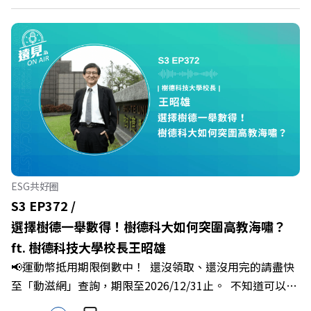
https://fstry.pse.is/9epct2 —— 以上為 FMTaiwan 與
Powered by Firstory Hosting
Firstory Podcast 廣告 —— 你常在職場中感到焦慮、害怕
犯錯，甚至覺得自己正遭受不友善的對待或霸凌嗎？當工作
中的人際摩擦、怕輸怕失敗的緊繃感成為日常，我們不能只
是委屈討好或一味逃避，更需要學會看透人際互動底層的
「職場冰山」。 本集《遠見 ON AIR》邀請到薩提爾模式溝
通引導師、天下文化新書《透視職場冰山》作者李崇義與謝
佳芸老師，帶你透過「冰山理論」拆解職場上的對立與衝
突，學會用「好奇」代替「批判」。即使在變動快速的AI時
代，也能幫自己打造不被成敗輕易定義的強韌自我。 🔺 職
ESG共好圈
場衝突與霸凌從何而來？🔺 如何用「冰山對話」看穿主管
S3 EP372 /
焦慮，將對立化為合作？🔺 怎麼做到「好奇少一點、批判
選擇樹德一舉數得！樹德科大如何突圍高教海嘯？
少一點」？🔺 面對AI時代的職涯焦慮，如何把自我價值打
ft. 樹德科技大學校長王昭雄
分權拿回手裡？ +++++📓《透視職場冰山》新書介紹
📢運動幣抵用期限倒數中！ 還沒領取、還沒用完的請盡快
>>>https://bookzone.cwgv.com.tw/book/BWL108🎂歡
至「動滋網」查詢，期限至2026/12/31止。 不知道可以在
慶遠見40歲生日！手速搶下破天荒的獨家優惠
哪裡使用嗎？ 上「動滋網」【合作店家】專區，全台五千
>>>https://gvmkt.pse.is/9e5pbz✨關注《遠見》更多的社