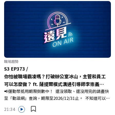
迎向黃金十年的發展動能。 本集《遠見ON AIR》邀請嘉義
縣長翁章梁、立法委員蔡易餘、財信傳媒集團董事長謝金
河、紙風車劇團創辦人李永豐、以及嘉義縣人力發展所所長
許喻理。帶你深入剖析《嘉義被看見了》書中收錄的八年轉
型故事，讀懂這段洗天換地的歷程，並共同看見下一個黃金
十年的發展藍圖！ 🔺翁章梁縣長如何攜手團隊，在大牌林
立的科技版圖中搶先卡位亞創中心？🔺品牌如何雙重升級，
化傳統作物為高價值的精品品牌？🔺如何將自身的失敗學，
轉化為凝聚團隊與縣民認同感的力量？🔺在迎向黃金十年的
職場趨勢
新局下，嘉義如何打造子弟能安心安居的未來？ 主持人／
S3 EP373 /
遠見雜誌副社長兼遠見智庫總編輯 李建興 與談人／嘉義縣
你怕被職場霸凌嗎？打破辦公室冰山，主管和員工
縣長 翁章梁、立法委員 蔡易餘、財信傳媒集團董事長 謝金
可以怎麼做？ ft. 薩提爾模式溝通引導師李崇義、
河、紙風車劇團創辦人 李永豐、嘉義縣人力發展所所長 許
📢運動幣抵用期限倒數中！ 還沒領取、還沒用完的請盡快
謝佳芸
喻理+++++🎂歡慶遠見40歲生日！手速搶下破天荒的獨家
至「動滋網」查詢，期限至2026/12/31止。 不知道可以在
優惠>>>https://gvmkt.pse.is/9e5pbz✨關注《遠見》更多
哪裡使用嗎？ 上「動滋網」【合作店家】專區，全台五千
的社群：LINE：https://reurl.cc/A4ELQpIG：
21:34
多家合作業者任你選，馬上來找適用地點！ ➡️
https://bit.ly/3AjBWNVYT：https://bit.ly/38jNi9k