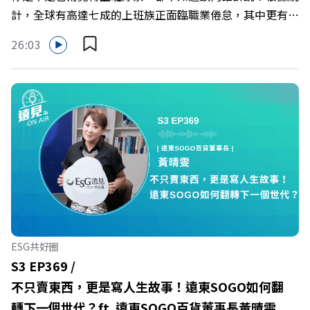
計，全球有高達七成的上班族正面臨職業倦怠，其中更有三
成默默承受著「沉默的倦怠」。當主管的期待、同儕的競爭
26:03
與承上啟下的壓力成為日常，身在職場的我們該如何停止無
止境的自我懷疑，在人際風暴中找回安頓內心的力量？ 本
集《遠見ON AIR》邀請新書《透視職場冰山》作者、薩提
爾模式溝通引導師李崇義與謝佳芸，教你如何看穿職場底層
的應對姿態，以及在緊湊的職場節奏中，修煉安頓心法！
🔺你的自我價值，難道只能由考績和主管來決定？ 🔺你或
你的同事，正在用哪種「不一致」的姿態應對壓力？ 🔺如
何在中高壓的「三明治主管」困境中全身而退？ 主持人／
遠見雜誌總編輯 林讓均 與談人／薩提爾模式溝通引導師、
作者 李崇義、謝佳芸 +++++ 🫧清除腦袋的盲點，也順手理
清生活的雜亂。 點開看質感養成術>>
ESG共好圈
https://gvmkt.pse.is/9al3px ✨關注《遠見》更多的社群：
S3 EP369 /
LINE：https://reurl.cc/A4ELQp IG：
不只賣東西，更是寫人生故事！遠東SOGO如何翻
https://bit.ly/3AjBWNV YT：https://bit.ly/38jNi9k
轉下一個世代？ft. 遠東SOGO百貨董事長黃晴雯