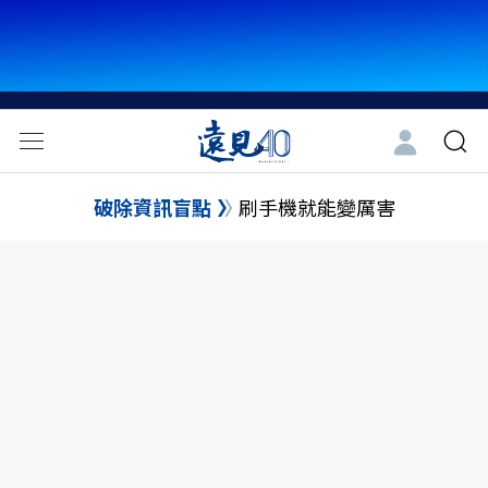
破除資訊盲點
刷手機就能變厲害