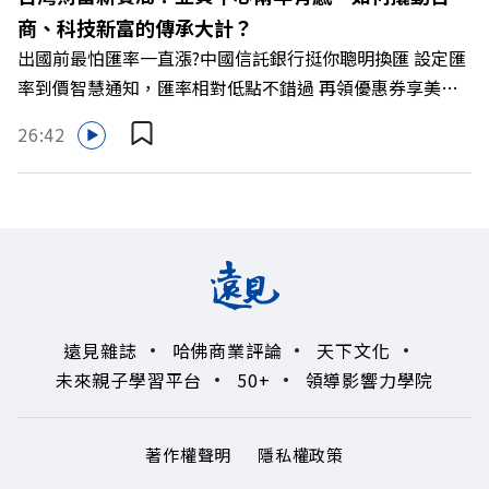
袋的盲點，也順手理清生活的雜亂。 點開看質感養成術>>
商、科技新富的傳承大計？
https://gvmkt.pse.is/9al3px ✨關注《遠見》更多的社群：
出國前最怕匯率一直漲?中國信託銀行挺你聰明換匯 設定匯
LINE：https://reurl.cc/A4ELQp IG：
率到價智慧通知，匯率相對低點不錯過 再領優惠券享美金
https://bit.ly/3AjBWNV YT：https://bit.ly/38jNi9k
最高減3分等優惠 立即設定： https://fstry.pse.is/9d7lr7
Powered by Firstory Hosting
26:42
投資外幣如幣別轉換可能產生匯兌損失，應評估涉及自身情
況審慎投資。 完整注意事項詳見網站資訊。 —— 以上為
Firstory Podcast 廣告 —— 如果有一天，台灣成為亞洲新
一代的財富調度與資產管理重鎮，你的資產配置會怎麼變？
在政府力推「亞洲資產管理中心」政策、高雄專區成立滿週
年的關鍵時刻，台灣的投信、信託與財富管理業務，正迎來
史詩級的法規鬆綁與資金浪潮。 本集《遠見ON AIR》邀請
遠見雜誌
哈佛商業評論
天下文化
到遠見資深主編廖君雅，帶你解析這場台灣史上最大規模的
未來親子學習平台
50+
領導影響力學院
財富版圖重組。 🔺資產管理大躍進！台灣憑什麼挑戰亞太
金融重鎮？ 🔺不只是口號！主動式ETF與被動平衡型ETF如
何引爆市場？ 🔺打破「富不過三代」魔咒，如何靠信託鬆
著作權聲明
隱私權政策
綁落實百年傳承？ 🔺高雄專區滿一週年！如何打造在地財