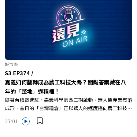
城市學
S3 EP374 /
嘉義如何翻轉成為農工科技大縣？關鍵答案藏在八
年的「整地」過程裡！
隨著台積電進駐、嘉義科學園區二期啟動、無人機產業聚落
成形，昔日的「台灣糧倉」正以驚人的速度邁向農工科技大
縣。在智慧農業、精品農產與「嘉義優鮮」品牌同步升級的
27:01
推動下，嘉義縣政府成功打破過往傳統農業縣的侷限，讓返
鄉子弟不僅能「回得來、留得下、活得好」，更為地方累積