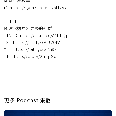
簡報生成教學
👉https://gvmkt.pse.is/5tt2v7
+++++
關注《遠見》更多的社群：
LINE：https://reurl.cc/A4ELQp
IG：https://bit.ly/3AjBWNV
YT：https://bit.ly/38jNi9k
FB：http://bit.ly/2mtgGoE
更多 Podcast 集數