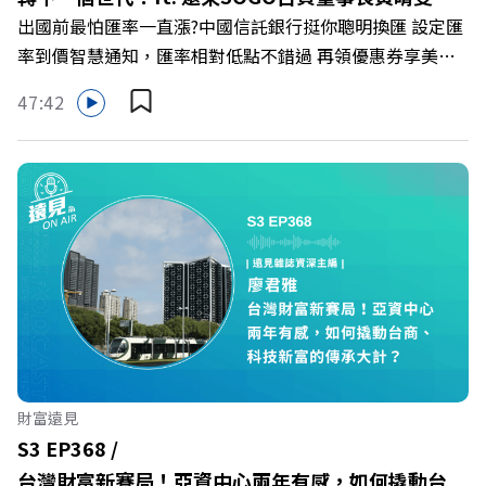
Powered by Firstory Hosting
出國前最怕匯率一直漲?中國信託銀行挺你聰明換匯 設定匯
率到價智慧通知，匯率相對低點不錯過 再領優惠券享美金
最高減3分等優惠 立即設定： https://fstry.pse.is/9d7lr7
47:42
投資外幣如幣別轉換可能產生匯兌損失，應評估涉及自身情
況審慎投資。 完整注意事項詳見網站資訊。 —— 以上為
Firstory Podcast 廣告 —— 在永續減碳、綠色消費與友善
職場的變革浪潮下，傳統大流量、高耗能的百貨零售業該如
何轉型突圍？ 本集《遠見ON AIR》邀請到遠東SOGO百貨
董事長黃晴雯，帶你解析遠東SOGO如何透過戰略布局，打
造出兼顧企業獲利與社會共好的綠色零售新契機！ 🔺如何
從單純百貨專櫃轉型為有溫度的利他平台？ 🔺最難節能的
零售業如何落實「EP100」能效倍增計畫？ 🔺成功推動育
嬰留停、男同仁樂意成家！驚豔業界的「生育代理人制度」
🔺最有人情味的文化橋梁！從社會創新到經典「日本展」的
財富遠見
共好實踐 主持人／遠見雜誌副社長兼遠見智庫總編輯 李建
S3 EP368 /
興 與談人／遠東SOGO百貨董事長 黃晴雯 +++++ 🫧清除腦
台灣財富新賽局！亞資中心兩年有感，如何撬動台