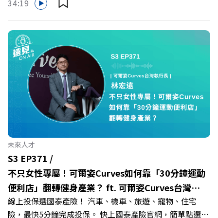
34:19
多家合作業者任你選，馬上來找適用地點！ ➡️
群：LINE：https://reurl.cc/A4ELQpIG：
https://fstry.pse.is/9epct2 —— 以上為 FMTaiwan 與
https://bit.ly/3AjBWNVYT：https://bit.ly/38jNi9k
Firstory Podcast 廣告 —— 在少子化浪潮、私校面臨退場
Powered by Firstory Hosting
海嘯的嚴峻考驗下，南台灣的技職學校該如何轉型突圍？
本集《遠見ON AIR》邀請到樹德科技大學校長王昭雄，帶
你解析樹德科大如何打造出兼顧學校永續發展與地方創生的
技職教育新典範！ 🔺如何從「傳統私校」轉型為「產學無
縫接軌者」？ 🔺AI如何深度賦能設計與人文學科學群？ 🔺
首創「菲律賓半導體專班」！驚豔科技界的國際精準育才
🔺一舉拿下4大USR專案！深耕地方的溫暖社會責任平台 主
持人／遠見雜誌副社長兼遠見智庫總編輯 李建興 與談人／
未來人才
樹德科技大學校長 王昭雄 +++++ 🎂歡慶遠見40歲生日！手
S3 EP371 /
速搶下破天荒的獨家優惠
不只女性專屬！可爾姿Curves如何靠「30分鐘運動
>>>https://gvmkt.pse.is/9e5pbz ✨關注《遠見》更多的社
便利店」翻轉健身產業？ ft. 可爾姿Curves台灣執
群： LINE：https://reurl.cc/A4ELQp IG：
線上投保選國泰產險！ 汽車、機車、旅遊、寵物、住宅
行長林宏遠
https://bit.ly/3AjBWNV YT：https://bit.ly/38jNi9k
險，最快5分鐘完成投保。 快上國泰產險官網，簡單點選，