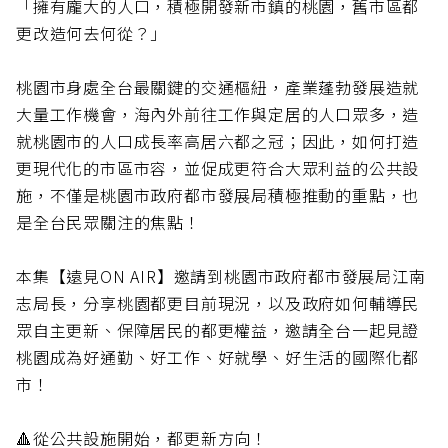
「擁有龐大的人口，積極開發新市鎮的桃園，舊市區都
更改造何去何從？」
桃園市身處全台最關鍵的交通樞紐，產業蓬勃發展造就
大量工作機會，海內外前往工作與定居的人口眾多，造
就桃園市的人口成長率高居六都之冠；因此，如何打造
更現代化的市區市容，並促成更符合大眾利益的公共設
施，不僅是桃園市政府都市發展局積極推動的重點，也
是全台民眾關注的焦點！
本集【遠見ON AIR】邀請到桃園市政府都市發展局江南
志局長，分享桃園都更目前現況，以及政府如何輔導民
眾自主更新、保障居民的都更權益，邀請全台一起見證
桃園成為好通勤、好工作、好就學、好生活的國際化都
市！
🔺從公共設施開始，都更新方向！