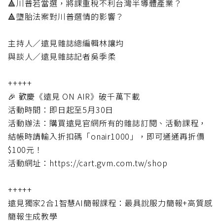
🔺川普若當選，將課重稅不利台灣半導體產業？
🔺墮胎法案對川普選情的影響？
主持人／遠見雜誌總編輯林讓均
與談人／遠見雜誌記者吳季柔
+++++
🎉 歡慶《遠見 ON AIR》破千萬下載
活動時間：即日起至5月30日
活動辦法：購買遠見官網所有的雜誌訂閱、活動課程，
結帳時請輸入折扣碼「onair1000」，即可通通再折價
$100元！
活動網址：https://cart.gvm.com.tw/shop
+++++
遠見獨家2合1智慧AI簡報課程：最具說服力簡報+高質感
簡報生成教學