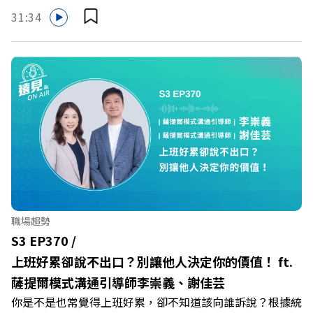
保障立即到位！ https://fstry.pse.is/9eddvv —— 以上為
31:34
Firstory Podcast 廣告 —— 在健康意識抬頭、健身產業百
家爭鳴的激烈浪潮下，傳統的健身房該如何轉型突圍？ 本
集《遠見ON AIR》邀請到可爾姿Curves台灣執行長林宏
遠，帶你解析可爾姿如何打造出兼顧健康生活與女力創業的
健身新契機！ 🔺如何從「傳統大型健身房」轉型為「社區
運動便利店」？ 🔺運動如何落實最貼心的「女性專屬、零
壓力」空間？ 🔺對抗肌少症、預防高齡化！驚豔醫學界的
「社會處方」 🔺超高加盟成功率！為無數女性圓夢的「女
力互助與微型創業平台」 主持人／遠見雜誌副社長兼遠見
智庫總編輯 李建興 與談人／可爾姿Curves台灣執行長 林宏
遠 +++++ 🫧清除腦袋的盲點，也順手理清生活的雜亂。 點
職場趨勢
開看質感養成術>> https://gvmkt.pse.is/9al3px ✨關注
S3 EP370 /
《遠見》更多的社群： LINE：https://reurl.cc/A4ELQp
上班好累卻說不出口？別讓他人決定你的價值！ ft.
IG：https://bit.ly/3AjBWNV YT：https://bit.ly/38jNi9k
薩提爾模式溝通引導師李崇義、謝佳芸
Powered by Firstory Hosting
你是不是也常覺得上班好累，卻不知道該向誰訴說？根據統