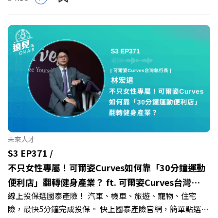
多家合作業者任你選，馬上來找適用地點！ ➡️
群：LINE：https://reurl.cc/A4ELQpIG：
https://fstry.pse.is/9epct2 —— 以上為 FMTaiwan 與
https://bit.ly/3AjBWNVYT：https://bit.ly/38jNi9k
Firstory Podcast 廣告 —— 在少子化浪潮、私校面臨退場
Powered by Firstory Hosting
海嘯的嚴峻考驗下，南台灣的技職學校該如何轉型突圍？
本集《遠見ON AIR》邀請到樹德科技大學校長王昭雄，帶
你解析樹德科大如何打造出兼顧學校永續發展與地方創生的
技職教育新典範！ 🔺如何從「傳統私校」轉型為「產學無
縫接軌者」？ 🔺AI如何深度賦能設計與人文學科學群？ 🔺
首創「菲律賓半導體專班」！驚豔科技界的國際精準育才
🔺一舉拿下4大USR專案！深耕地方的溫暖社會責任平台 主
持人／遠見雜誌副社長兼遠見智庫總編輯 李建興 與談人／
未來人才
樹德科技大學校長 王昭雄 +++++ 🎂歡慶遠見40歲生日！手
S3 EP371 /
速搶下破天荒的獨家優惠
不只女性專屬！可爾姿Curves如何靠「30分鐘運動
>>>https://gvmkt.pse.is/9e5pbz ✨關注《遠見》更多的社
便利店」翻轉健身產業？ ft. 可爾姿Curves台灣執
群： LINE：https://reurl.cc/A4ELQp IG：
線上投保選國泰產險！ 汽車、機車、旅遊、寵物、住宅
行長林宏遠
https://bit.ly/3AjBWNV YT：https://bit.ly/38jNi9k
險，最快5分鐘完成投保。 快上國泰產險官網，簡單點選，
Powered by Firstory Hosting