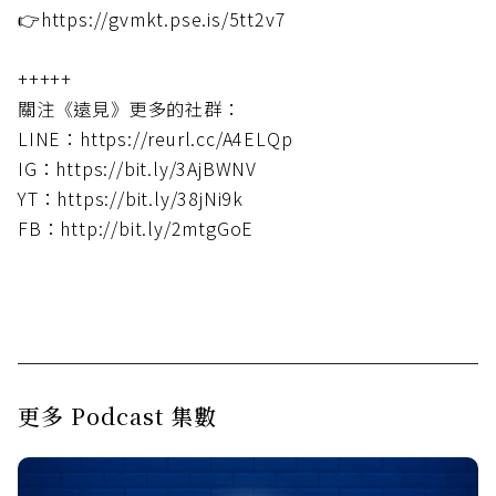
👉https://gvmkt.pse.is/5tt2v7
+++++
關注《遠見》更多的社群：
LINE：https://reurl.cc/A4ELQp
IG：https://bit.ly/3AjBWNV
YT：https://bit.ly/38jNi9k
FB：http://bit.ly/2mtgGoE
更多 Podcast 集數