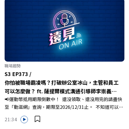
迎向黃金十年的發展動能。 本集《遠見ON AIR》邀請嘉義
縣長翁章梁、立法委員蔡易餘、財信傳媒集團董事長謝金
河、紙風車劇團創辦人李永豐、以及嘉義縣人力發展所所長
許喻理。帶你深入剖析《嘉義被看見了》書中收錄的八年轉
型故事，讀懂這段洗天換地的歷程，並共同看見下一個黃金
十年的發展藍圖！ 🔺翁章梁縣長如何攜手團隊，在大牌林
立的科技版圖中搶先卡位亞創中心？🔺品牌如何雙重升級，
化傳統作物為高價值的精品品牌？🔺如何將自身的失敗學，
轉化為凝聚團隊與縣民認同感的力量？🔺在迎向黃金十年的
職場趨勢
新局下，嘉義如何打造子弟能安心安居的未來？ 主持人／
S3 EP373 /
遠見雜誌副社長兼遠見智庫總編輯 李建興 與談人／嘉義縣
你怕被職場霸凌嗎？打破辦公室冰山，主管和員工
縣長 翁章梁、立法委員 蔡易餘、財信傳媒集團董事長 謝金
可以怎麼做？ ft. 薩提爾模式溝通引導師李崇義、
河、紙風車劇團創辦人 李永豐、嘉義縣人力發展所所長 許
📢運動幣抵用期限倒數中！ 還沒領取、還沒用完的請盡快
謝佳芸
喻理+++++🎂歡慶遠見40歲生日！手速搶下破天荒的獨家
至「動滋網」查詢，期限至2026/12/31止。 不知道可以在
優惠>>>https://gvmkt.pse.is/9e5pbz✨關注《遠見》更多
哪裡使用嗎？ 上「動滋網」【合作店家】專區，全台五千
的社群：LINE：https://reurl.cc/A4ELQpIG：
21:34
多家合作業者任你選，馬上來找適用地點！ ➡️
https://bit.ly/3AjBWNVYT：https://bit.ly/38jNi9k