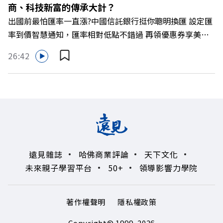
商、科技新富的傳承大計？
https://gvmkt.pse.is/9al3px ✨關注《遠見》更多的社群：
出國前最怕匯率一直漲?中國信託銀行挺你聰明換匯 設定匯
LINE：https://reurl.cc/A4ELQp IG：
率到價智慧通知，匯率相對低點不錯過 再領優惠券享美金
https://bit.ly/3AjBWNV YT：https://bit.ly/38jNi9k
最高減3分等優惠 立即設定： https://fstry.pse.is/9d7lr7
Powered by Firstory Hosting
26:42
投資外幣如幣別轉換可能產生匯兌損失，應評估涉及自身情
況審慎投資。 完整注意事項詳見網站資訊。 —— 以上為
Firstory Podcast 廣告 —— 如果有一天，台灣成為亞洲新
一代的財富調度與資產管理重鎮，你的資產配置會怎麼變？
在政府力推「亞洲資產管理中心」政策、高雄專區成立滿週
年的關鍵時刻，台灣的投信、信託與財富管理業務，正迎來
史詩級的法規鬆綁與資金浪潮。 本集《遠見ON AIR》邀請
遠見雜誌
哈佛商業評論
天下文化
到遠見資深主編廖君雅，帶你解析這場台灣史上最大規模的
未來親子學習平台
50+
領導影響力學院
財富版圖重組。 🔺資產管理大躍進！台灣憑什麼挑戰亞太
金融重鎮？ 🔺不只是口號！主動式ETF與被動平衡型ETF如
何引爆市場？ 🔺打破「富不過三代」魔咒，如何靠信託鬆
著作權聲明
隱私權政策
綁落實百年傳承？ 🔺高雄專區滿一週年！如何打造在地財
富生態系？ 主持人／遠見雜誌總編輯 林讓均 與談人／遠見
Copyright© 1999~2026