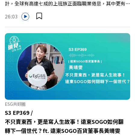
計，全球有高達七成的上班族正面臨職業倦怠，其中更有三
成默默承受著「沉默的倦怠」。當主管的期待、同儕的競爭
26:03
與承上啟下的壓力成為日常，身在職場的我們該如何停止無
止境的自我懷疑，在人際風暴中找回安頓內心的力量？ 本
集《遠見ON AIR》邀請新書《透視職場冰山》作者、薩提
爾模式溝通引導師李崇義與謝佳芸，教你如何看穿職場底層
的應對姿態，以及在緊湊的職場節奏中，修煉安頓心法！
🔺你的自我價值，難道只能由考績和主管來決定？ 🔺你或
你的同事，正在用哪種「不一致」的姿態應對壓力？ 🔺如
何在中高壓的「三明治主管」困境中全身而退？ 主持人／
遠見雜誌總編輯 林讓均 與談人／薩提爾模式溝通引導師、
作者 李崇義、謝佳芸 +++++ 🫧清除腦袋的盲點，也順手理
清生活的雜亂。 點開看質感養成術>>
ESG共好圈
https://gvmkt.pse.is/9al3px ✨關注《遠見》更多的社群：
S3 EP369 /
LINE：https://reurl.cc/A4ELQp IG：
不只賣東西，更是寫人生故事！遠東SOGO如何翻
https://bit.ly/3AjBWNV YT：https://bit.ly/38jNi9k
轉下一個世代？ft. 遠東SOGO百貨董事長黃晴雯
Powered by Firstory Hosting