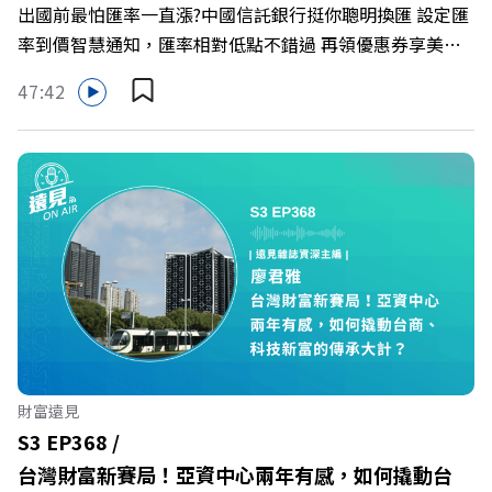
出國前最怕匯率一直漲?中國信託銀行挺你聰明換匯 設定匯
率到價智慧通知，匯率相對低點不錯過 再領優惠券享美金
最高減3分等優惠 立即設定： https://fstry.pse.is/9d7lr7
47:42
投資外幣如幣別轉換可能產生匯兌損失，應評估涉及自身情
況審慎投資。 完整注意事項詳見網站資訊。 —— 以上為
Firstory Podcast 廣告 —— 在永續減碳、綠色消費與友善
職場的變革浪潮下，傳統大流量、高耗能的百貨零售業該如
何轉型突圍？ 本集《遠見ON AIR》邀請到遠東SOGO百貨
董事長黃晴雯，帶你解析遠東SOGO如何透過戰略布局，打
造出兼顧企業獲利與社會共好的綠色零售新契機！ 🔺如何
從單純百貨專櫃轉型為有溫度的利他平台？ 🔺最難節能的
零售業如何落實「EP100」能效倍增計畫？ 🔺成功推動育
嬰留停、男同仁樂意成家！驚豔業界的「生育代理人制度」
🔺最有人情味的文化橋梁！從社會創新到經典「日本展」的
財富遠見
共好實踐 主持人／遠見雜誌副社長兼遠見智庫總編輯 李建
S3 EP368 /
興 與談人／遠東SOGO百貨董事長 黃晴雯 +++++ 🫧清除腦
台灣財富新賽局！亞資中心兩年有感，如何撬動台
袋的盲點，也順手理清生活的雜亂。 點開看質感養成術>>