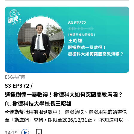
https://fstry.pse.is/9epct2 —— 以上為 FMTaiwan 與
Powered by Firstory Hosting
Firstory Podcast 廣告 —— 你常在職場中感到焦慮、害怕
犯錯，甚至覺得自己正遭受不友善的對待或霸凌嗎？當工作
中的人際摩擦、怕輸怕失敗的緊繃感成為日常，我們不能只
是委屈討好或一味逃避，更需要學會看透人際互動底層的
「職場冰山」。 本集《遠見 ON AIR》邀請到薩提爾模式溝
通引導師、天下文化新書《透視職場冰山》作者李崇義與謝
佳芸老師，帶你透過「冰山理論」拆解職場上的對立與衝
突，學會用「好奇」代替「批判」。即使在變動快速的AI時
代，也能幫自己打造不被成敗輕易定義的強韌自我。 🔺 職
ESG共好圈
場衝突與霸凌從何而來？🔺 如何用「冰山對話」看穿主管
S3 EP372 /
焦慮，將對立化為合作？🔺 怎麼做到「好奇少一點、批判
選擇樹德一舉數得！樹德科大如何突圍高教海嘯？
少一點」？🔺 面對AI時代的職涯焦慮，如何把自我價值打
ft. 樹德科技大學校長王昭雄
分權拿回手裡？ +++++📓《透視職場冰山》新書介紹
📢運動幣抵用期限倒數中！ 還沒領取、還沒用完的請盡快
>>>https://bookzone.cwgv.com.tw/book/BWL108🎂歡
至「動滋網」查詢，期限至2026/12/31止。 不知道可以在
慶遠見40歲生日！手速搶下破天荒的獨家優惠
哪裡使用嗎？ 上「動滋網」【合作店家】專區，全台五千
>>>https://gvmkt.pse.is/9e5pbz✨關注《遠見》更多的社
34:19