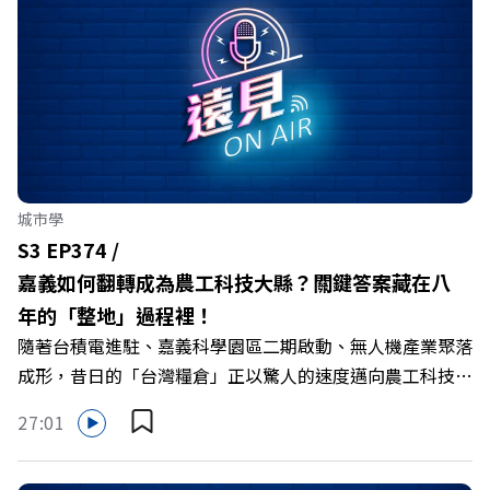
城市學
S3 EP374 /
嘉義如何翻轉成為農工科技大縣？關鍵答案藏在八
年的「整地」過程裡！
隨著台積電進駐、嘉義科學園區二期啟動、無人機產業聚落
成形，昔日的「台灣糧倉」正以驚人的速度邁向農工科技大
縣。在智慧農業、精品農產與「嘉義優鮮」品牌同步升級的
27:01
推動下，嘉義縣政府成功打破過往傳統農業縣的侷限，讓返
鄉子弟不僅能「回得來、留得下、活得好」，更為地方累積