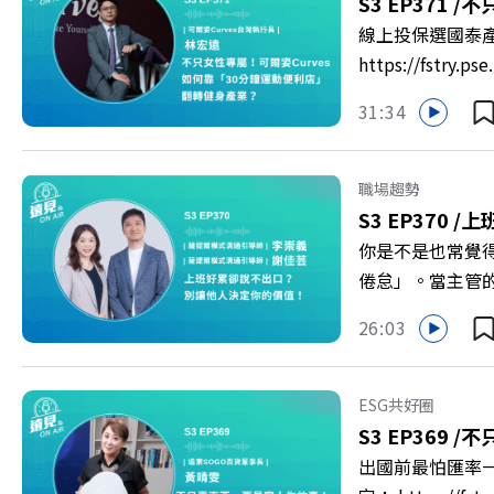
S3 EP371 /
不只
https://reurl.c
線上投保選國泰
https://fst
轉型突圍？ 本集
31:34
機！ 🔺如何從
高齡化！驚豔醫學
庫總編輯 李建興 
職場趨勢
https://gvmkt
S3 EP370 /
上
https://bit.ly/3
你是不是也常覺
倦怠」。當主管
的力量？ 本集《
26:03
態，以及在緊湊的
的姿態應對壓力？
者 李崇義、謝佳芸 
ESG共好圈
多的社群： LINE：http
S3 EP369 /
不
出國前最怕匯率一