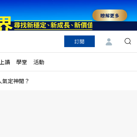
瞭解更多
訂閱
特色頻道
訂閱
見線上讀
ESG遠見
上讀
學堂
活動
多訂閱方案
城市學
刊購買
健康遠見
人氣定神閒？
子報訂閱
華人精英論壇
享知識包
領導影響力學院