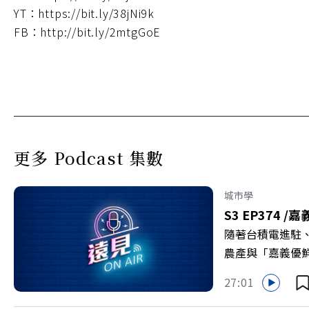
YT：https://bit.ly/38jNi9k
FB：http://bit.ly/2mtgGoE
更多 Podcast 集數
城市學
S3 EP374 /
嘉
隨著台積電進駐
農產與「嘉義優
更為地方累積迎向
27:01
劇團創辦人李永
程，並共同看見下