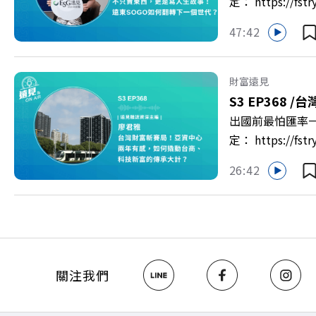
定： https:/
以上為 First
47:42
集《遠見ON A
新契機！ 🔺如
男同仁樂意成家！
財富遠見
社長兼遠見智庫總
S3 EP368 /
台
>> https://gv
出國前最怕匯率一
https://bit.ly/3
定： https:/
以上為 First
26:42
資產管理中心」
見ON AIR》
鎮？ 🔺不只是
一週年！如何打造
>>https://ww
關注《遠見》更多的社群： L
關注我們
Hosting