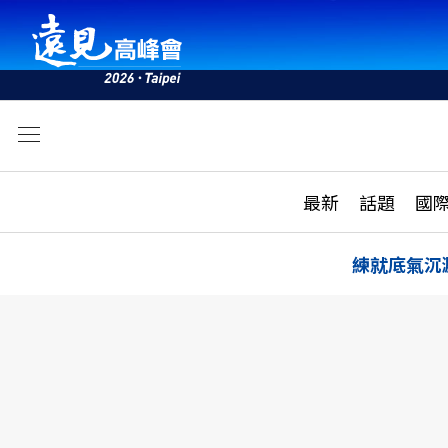
文
最新
最新
話題
國
雜誌目錄
活動
話題
AI
練就底氣沉
學堂
專題報導
科技
教育
遠見ON AIR
影音
合作