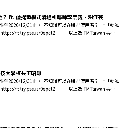
與縣民認同感的力量？🔺在迎向黃金十年的新局下，嘉義如何
 與談人／嘉義縣縣長 翁章梁、立法委員 蔡易餘、財信傳媒集
 ft. 薩提爾模式溝通引導師李崇義、謝佳芸
++🎂歡慶遠見40歲生日！手速搶下破天荒的獨家優惠
2026/12/31止。 不知道可以在哪裡使用嗎？ 上「動滋
cc/A4ELQpIG：https://bit.ly/3AjBWNVYT：
ry.pse.is/9epct2 —— 以上為 FMTaiwan 與
得自己正遭受不友善的對待或霸凌嗎？當工作中的人際摩擦、怕輸怕失
層的「職場冰山」。 本集《遠見 ON AIR》邀請到薩提
帶你透過「冰山理論」拆解職場上的對立與衝突，學會用「好
強韌自我。 🔺 職場衝突與霸凌從何而來？🔺 如何用「冰
」？🔺 面對AI時代的職涯焦慮，如何把自我價值打分權拿回
科技大學校長王昭雄
m.tw/book/BWL108🎂歡慶遠見40歲生日！手速搶下破天荒的獨
2026/12/31止。 不知道可以在哪裡使用嗎？ 上「動滋
url.cc/A4ELQpIG：https://bit.ly/3AjBWNVYT：
ry.pse.is/9epct2 —— 以上為 FMTaiwan 與
，南台灣的技職學校該如何轉型突圍？ 本集《遠見ON AIR》邀請
方創生的技職教育新典範！ 🔺如何從「傳統私校」轉型為
賓半導體專班」！驚豔科技界的國際精準育才 🔺一舉拿下4大
李建興 與談人／樹德科技大學校長 王昭雄 +++++ 🎂歡
pbz ✨關注《遠見》更多的社群： LINE：