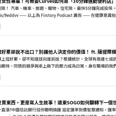
女性專屬！可爾姿Curves如何靠「30分鐘運動便利店」翻
c/A4ELQp IG：https://bit.ly/3AjBWNV YT：https://bit.ly/38jNi
產險！ 汽車、機車、旅遊、寵物、住宅險，最快5分鐘完成投保
ry.pse.is/9eddvv —— 以上為 Firstory Podcast 
《遠見ON AIR》邀請到可爾姿Curves台灣執行長林宏遠，
「傳統大型健身房」轉型為「社區運動便利店」？ 🔺運動如何落
界的「社會處方」 🔺超高加盟成功率！為無數女性圓夢的「女
與談人／可爾姿Curves台灣執行長 林宏遠 +++++ 🫧清除
.pse.is/9al3px ✨關注《遠見》更多的社群： LINE：https://reurl.cc/
班好累卻說不出口？別讓他人決定你的價值！ ft. 薩提
8jNi9k Powered by Firstory Hosting
得上班好累，卻不知道該向誰訴說？根據統計，全球有高達七成
的期待、同儕的競爭與承上啟下的壓力成為日常，身在職場的我
遠見ON AIR》邀請新書《透視職場冰山》作者、薩提爾模式
職場節奏中，修煉安頓心法！ 🔺你的自我價值，難道只能由考
 🔺如何在中高壓的「三明治主管」困境中全身而退？ 主持人／
+++++ 🫧清除腦袋的盲點，也順手理清生活的雜亂。 點開看質感養成術>>
s://reurl.cc/A4ELQp IG：https://bit.ly/3AjBWNV YT：https
只賣東西，更是寫人生故事！遠東SOGO如何翻轉下一個世代
直漲?中國信託銀行挺你聰明換匯 設定匯率到價智慧通知，匯率