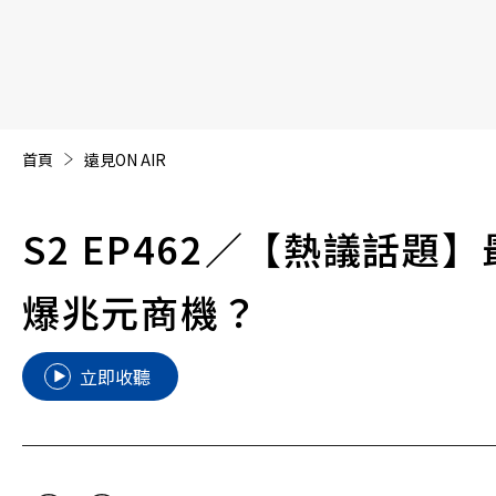
【遠見40週年慶】訂《遠見》贈實用家電3選1+暢銷好
首頁
遠見ON AIR
S2 EP462
／【熱議話題】
爆兆元商機？
立即收聽