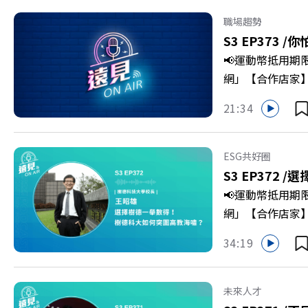
級，化傳統作物
職場趨勢
打造子弟能安心安
S3 EP373 /
你
團董事長 謝金河
📢運動幣抵用期
>>>https://gv
網」【合作店家】專區
https://bit.ly/3
Firstory 
21:34
敗的緊繃感成為日
爾模式溝通引導
奇」代替「批判」
ESG共好圈
山對話」看穿主管
S3 EP372 /
選
手裡？ +++++
📢運動幣抵用期
家優惠>>>https:/
網」【合作店家】專區
https://bit.ly/3
Firstory 
34:19
到樹德科技大學
「產學無縫接軌者
USR專案！深耕
未來人才
慶遠見40歲生日！手