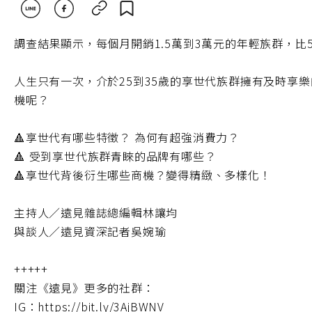
調查結果顯示，每個月開銷1.5萬到3萬元的年輕族群，
人生只有一次，介於25到35歲的享世代族群擁有及時享
機呢？
🔺享世代有哪些特徵？ 為何有超強消費力？
🔺 受到享世代族群青睞的品牌有哪些？
🔺享世代背後衍生哪些商機？變得精緻、多樣化！
主持人／遠見雜誌總編輯林讓均
與談人／遠見資深記者吳婉瑜
+++++
關注《遠見》更多的社群：
IG：https://bit.ly/3AjBWNV