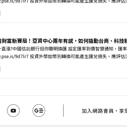
/fstry.pse.is/9d7lr7 投資外幣如幣別轉換可能產生匯兌
ory Podcast 廣告 —— 在永續減碳、綠色消費與友善職場
IR》邀請到遠東SOGO百貨董事長黃晴雯，帶你解析遠東SOG
何從單純百貨專櫃轉型為有溫度的利他平台？ 🔺最難節能的零售業
驚豔業界的「生育代理人制度」 🔺最有人情味的文化橋梁！從
編輯 李建興 與談人／遠東SOGO百貨董事長 黃晴雯 +++++
灣財富新賽局！亞資中心兩年有感，如何撬動台商、科技
mkt.pse.is/9al3px ✨關注《遠見》更多的社群： LINE：https://reurl.
直漲?中國信託銀行挺你聰明換匯 設定匯率到價智慧通知，匯率
8jNi9k Powered by Firstory Hosting
/fstry.pse.is/9d7lr7 投資外幣如幣別轉換可能產生匯兌
ory Podcast 廣告 —— 如果有一天，台灣成為亞洲新一代
政策、高雄專區成立滿週年的關鍵時刻，台灣的投信、信託與財富
邀請到遠見資深主編廖君雅，帶你解析這場台灣史上最大規模的財富
口號！主動式ETF與被動平衡型ETF如何引爆市場？ 🔺打破「富
在地財富生態系？ 主持人／遠見雜誌總編輯 林讓均 與談人／遠見雜
w.gvm.com.tw/topic/2355 🫧清除腦袋的盲點，也順手理清生活的雜亂
INE：https://reurl.cc/A4ELQp IG：https://bit.ly/3AjBW
加入網路會員，享