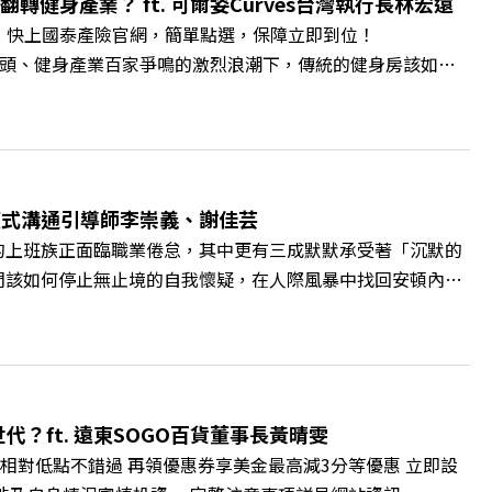
轉健身產業？ ft. 可爾姿Curves台灣執行長林宏遠
9k Powered by Firstory Hosting
。 快上國泰產險官網，簡單點選，保障立即到位！
廣告 —— 在健康意識抬頭、健身產業百家爭鳴的激烈浪潮下，傳統的健身房該如何
帶你解析可爾姿如何打造出兼顧健康生活與女力創業的健身新契
實最貼心的「女性專屬、零壓力」空間？ 🔺對抗肌少症、預防
力互助與微型創業平台」 主持人／遠見雜誌副社長兼遠見智
腦袋的盲點，也順手理清生活的雜亂。 點開看質感養成術>>
A4ELQp IG：https://bit.ly/3AjBWNV YT：
爾模式溝通引導師李崇義、謝佳芸
的上班族正面臨職業倦怠，其中更有三成默默承受著「沉默的
們該如何停止無止境的自我懷疑，在人際風暴中找回安頓內心
溝通引導師李崇義與謝佳芸，教你如何看穿職場底層的應對姿
績和主管來決定？ 🔺你或你的同事，正在用哪種「不一致」
遠見雜誌總編輯 林讓均 與談人／薩提爾模式溝通引導師、作
 https://gvmkt.pse.is/9al3px ✨關注《遠見》更
://bit.ly/38jNi9k Powered by Firstory Hosting
？ft. 遠東SOGO百貨董事長黃晴雯
相對低點不錯過 再領優惠券享美金最高減3分等優惠 立即設