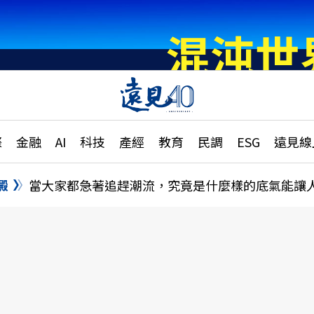
章
特輯
文章
大學升學、職涯攻略
遠
際
金融
AI
科技
產經
教育
民調
ESG
遠見線
國際
更
縣市施政調查全解析
金融
單
民調
澱
當大家都急著追趕潮流，究竟是什麼樣的底氣能讓
產經
電
好享生活
獨
專欄