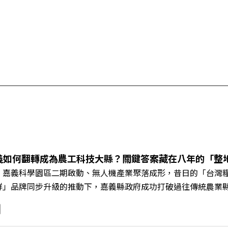
義如何翻轉成為農工科技大縣？關鍵答案藏在八年的「整
、嘉義科學園區二期啟動、無人機產業聚落成形，昔日的「台灣
鮮」品牌同步升級的推動下，嘉義縣政府成功打破過往傳統農業
黃金十年的發展動能。 本集《遠見ON AIR》邀請嘉義縣長
豐、以及嘉義縣人力發展所所長許喻理。帶你深入剖析《嘉義被
一個黃金十年的發展藍圖！ 🔺翁章梁縣長如何攜手團隊，在大