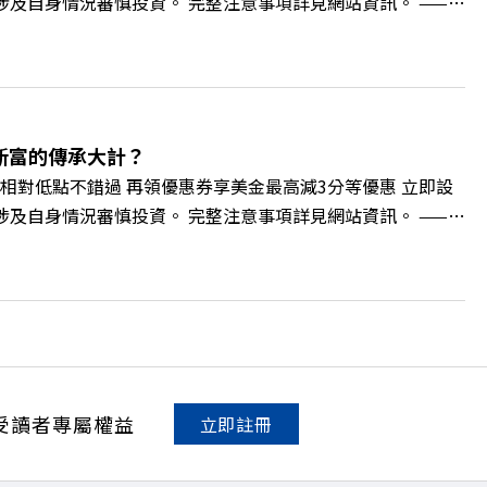
損失，應評估涉及自身情況審慎投資。 完整注意事項詳見網站資訊。 ——
的變革浪潮下，傳統大流量、高耗能的百貨零售業該如何轉型突圍？ 本
O如何透過戰略布局，打造出兼顧企業獲利與社會共好的綠色零售
如何落實「EP100」能效倍增計畫？ 🔺成功推動育嬰留停、
社會創新到經典「日本展」的共好實踐 主持人／遠見雜誌副
 🫧清除腦袋的盲點，也順手理清生活的雜亂。 點開看質感養成術
新富的傳承大計？
cc/A4ELQp IG：https://bit.ly/3AjBWNV YT：
相對低點不錯過 再領優惠券享美金最高減3分等優惠 立即設
損失，應評估涉及自身情況審慎投資。 完整注意事項詳見網站資訊。 ——
的財富調度與資產管理重鎮，你的資產配置會怎麼變？在政府力推「亞洲
管理業務，正迎來史詩級的法規鬆綁與資金浪潮。 本集《遠
版圖重組。 🔺資產管理大躍進！台灣憑什麼挑戰亞太金融重
不過三代」魔咒，如何靠信託鬆綁落實百年傳承？ 🔺高雄專區滿
誌資深主編 廖君雅 +++++ 💰更多專題導覽
。 點開看質感養成術>> https://gvmkt.pse.is/9al3px ✨
NV YT：https://bit.ly/38jNi9k Powered by Firstory
受讀者專屬權益
立即註冊