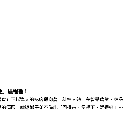
地」過程裡！
糧倉」正以驚人的速度邁向農工科技大縣。在智慧農業、精品
縣的侷限，讓返鄉子弟不僅能「回得來、留得下、活得好」，
翁章梁、立法委員蔡易餘、財信傳媒集團董事長謝金河、紙風車
看見了》書中收錄的八年轉型故事，讀懂這段洗天換地的歷
牌林立的科技版圖中搶先卡位亞創中心？🔺品牌如何雙重升