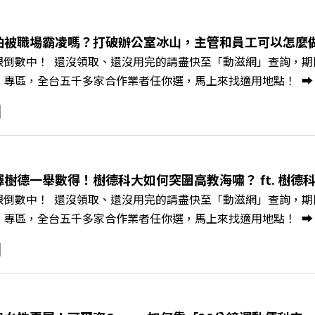
為高價值的精品品牌？🔺如何將自身的失敗學，轉化為凝聚團隊
居的未來？ 主持人／遠見雜誌副社長兼遠見智庫總編輯 李建興
怕被職場霸凌嗎？打破辦公室冰山，主管和員工可以怎麼做？
、紙風車劇團創辦人 李永豐、嘉義縣人力發展所所長 許喻理+++
限倒數中！ 還沒領取、還沒用完的請盡快至「動滋網」查詢，期限至
mkt.pse.is/9e5pbz✨關注《遠見》更多的社群：LINE：https://reurl.
，全台五千多家合作業者任你選，馬上來找適用地點！ ➡️ https://fst
8jNi9k Powered by Firstory Hosting
Podcast 廣告 —— 你常在職場中感到焦慮、害怕犯錯，甚至覺
常，我們不能只是委屈討好或一味逃避，更需要學會看透人際互動底
師、天下文化新書《透視職場冰山》作者李崇義與謝佳芸老師，
。即使在變動快速的AI時代，也能幫自己打造不被成敗輕易定義的
焦慮，將對立化為合作？🔺 怎麼做到「好奇少一點、批判少一點
擇樹德一舉數得！樹德科大如何突圍高教海嘯？ ft. 樹德
《透視職場冰山》新書介紹>>>https://bookzone.cwgv.co
限倒數中！ 還沒領取、還沒用完的請盡快至「動滋網」查詢，期限至
/gvmkt.pse.is/9e5pbz✨關注《遠見》更多的社群：LINE：https://re
，全台五千多家合作業者任你選，馬上來找適用地點！ ➡️ https://fst
8jNi9k Powered by Firstory Hosting
Podcast 廣告 —— 在少子化浪潮、私校面臨退場海嘯的嚴峻考驗下
校長王昭雄，帶你解析樹德科大如何打造出兼顧學校永續發展與地
」？ 🔺AI如何深度賦能設計與人文學科學群？ 🔺首創「菲律
地方的溫暖社會責任平台 主持人／遠見雜誌副社長兼遠見智庫總編輯 
速搶下破天荒的獨家優惠 >>>https://gvmkt.pse.is/9e5