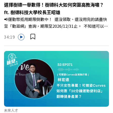
焦慮，將對立化為合作？🔺 怎麼做到「好奇少一點、批判
選擇樹德一舉數得！樹德科大如何突圍高教海嘯？
少一點」？🔺 面對AI時代的職涯焦慮，如何把自我價值打
ft. 樹德科技大學校長王昭雄
分權拿回手裡？ +++++📓《透視職場冰山》新書介紹
📢運動幣抵用期限倒數中！ 還沒領取、還沒用完的請盡快
>>>https://bookzone.cwgv.com.tw/book/BWL108🎂歡
至「動滋網」查詢，期限至2026/12/31止。 不知道可以在
慶遠見40歲生日！手速搶下破天荒的獨家優惠
哪裡使用嗎？ 上「動滋網」【合作店家】專區，全台五千
>>>https://gvmkt.pse.is/9e5pbz✨關注《遠見》更多的社
34:19
多家合作業者任你選，馬上來找適用地點！ ➡️
群：LINE：https://reurl.cc/A4ELQpIG：
https://fstry.pse.is/9epct2 —— 以上為 FMTaiwan 與
https://bit.ly/3AjBWNVYT：https://bit.ly/38jNi9k
Firstory Podcast 廣告 —— 在少子化浪潮、私校面臨退場
Powered by Firstory Hosting
海嘯的嚴峻考驗下，南台灣的技職學校該如何轉型突圍？
本集《遠見ON AIR》邀請到樹德科技大學校長王昭雄，帶
你解析樹德科大如何打造出兼顧學校永續發展與地方創生的
技職教育新典範！ 🔺如何從「傳統私校」轉型為「產學無
縫接軌者」？ 🔺AI如何深度賦能設計與人文學科學群？ 🔺
首創「菲律賓半導體專班」！驚豔科技界的國際精準育才
🔺一舉拿下4大USR專案！深耕地方的溫暖社會責任平台 主
持人／遠見雜誌副社長兼遠見智庫總編輯 李建興 與談人／
未來人才