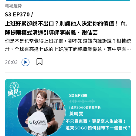
遠 +++++ 🫧清除腦袋的盲點，也順手理清生活的雜亂。 點
職場趨勢
開看質感養成術>> https://gvmkt.pse.is/9al3px ✨關注
S3 EP370 /
《遠見》更多的社群： LINE：https://reurl.cc/A4ELQp
上班好累卻說不出口？別讓他人決定你的價值！ ft.
IG：https://bit.ly/3AjBWNV YT：https://bit.ly/38jNi9k
薩提爾模式溝通引導師李崇義、謝佳芸
Powered by Firstory Hosting
你是不是也常覺得上班好累，卻不知道該向誰訴說？根據統
計，全球有高達七成的上班族正面臨職業倦怠，其中更有三
成默默承受著「沉默的倦怠」。當主管的期待、同儕的競爭
26:03
與承上啟下的壓力成為日常，身在職場的我們該如何停止無
止境的自我懷疑，在人際風暴中找回安頓內心的力量？ 本
集《遠見ON AIR》邀請新書《透視職場冰山》作者、薩提
爾模式溝通引導師李崇義與謝佳芸，教你如何看穿職場底層
的應對姿態，以及在緊湊的職場節奏中，修煉安頓心法！
🔺你的自我價值，難道只能由考績和主管來決定？ 🔺你或
你的同事，正在用哪種「不一致」的姿態應對壓力？ 🔺如
何在中高壓的「三明治主管」困境中全身而退？ 主持人／
遠見雜誌總編輯 林讓均 與談人／薩提爾模式溝通引導師、