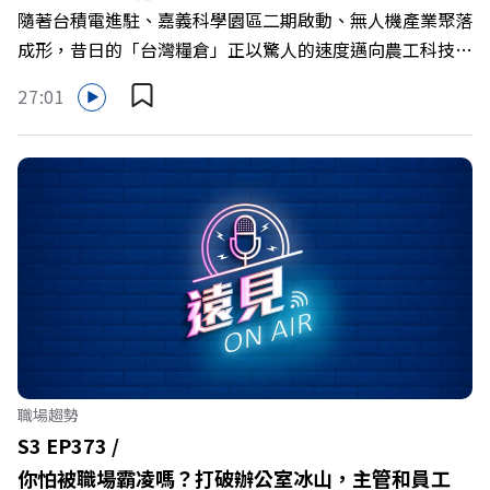
隨著台積電進駐、嘉義科學園區二期啟動、無人機產業聚落
成形，昔日的「台灣糧倉」正以驚人的速度邁向農工科技大
縣。在智慧農業、精品農產與「嘉義優鮮」品牌同步升級的
27:01
推動下，嘉義縣政府成功打破過往傳統農業縣的侷限，讓返
鄉子弟不僅能「回得來、留得下、活得好」，更為地方累積
迎向黃金十年的發展動能。 本集《遠見ON AIR》邀請嘉義
縣長翁章梁、立法委員蔡易餘、財信傳媒集團董事長謝金
河、紙風車劇團創辦人李永豐、以及嘉義縣人力發展所所長
許喻理。帶你深入剖析《嘉義被看見了》書中收錄的八年轉
型故事，讀懂這段洗天換地的歷程，並共同看見下一個黃金
十年的發展藍圖！ 🔺翁章梁縣長如何攜手團隊，在大牌林
立的科技版圖中搶先卡位亞創中心？🔺品牌如何雙重升級，
化傳統作物為高價值的精品品牌？🔺如何將自身的失敗學，
轉化為凝聚團隊與縣民認同感的力量？🔺在迎向黃金十年的
職場趨勢
新局下，嘉義如何打造子弟能安心安居的未來？ 主持人／
S3 EP373 /
遠見雜誌副社長兼遠見智庫總編輯 李建興 與談人／嘉義縣
你怕被職場霸凌嗎？打破辦公室冰山，主管和員工