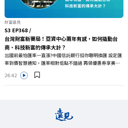
零售業如何落實「EP100」能效倍增計畫？ 🔺成功推動育
嬰留停、男同仁樂意成家！驚豔業界的「生育代理人制度」
🔺最有人情味的文化橋梁！從社會創新到經典「日本展」的
財富遠見
共好實踐 主持人／遠見雜誌副社長兼遠見智庫總編輯 李建
S3 EP368 /
興 與談人／遠東SOGO百貨董事長 黃晴雯 +++++ 🫧清除腦
台灣財富新賽局！亞資中心兩年有感，如何撬動台
袋的盲點，也順手理清生活的雜亂。 點開看質感養成術>>
商、科技新富的傳承大計？
https://gvmkt.pse.is/9al3px ✨關注《遠見》更多的社群：
出國前最怕匯率一直漲?中國信託銀行挺你聰明換匯 設定匯
LINE：https://reurl.cc/A4ELQp IG：
率到價智慧通知，匯率相對低點不錯過 再領優惠券享美金
https://bit.ly/3AjBWNV YT：https://bit.ly/38jNi9k
最高減3分等優惠 立即設定： https://fstry.pse.is/9d7lr7
Powered by Firstory Hosting
26:42
投資外幣如幣別轉換可能產生匯兌損失，應評估涉及自身情
況審慎投資。 完整注意事項詳見網站資訊。 —— 以上為
Firstory Podcast 廣告 —— 如果有一天，台灣成為亞洲新
一代的財富調度與資產管理重鎮，你的資產配置會怎麼變？
在政府力推「亞洲資產管理中心」政策、高雄專區成立滿週
年的關鍵時刻，台灣的投信、信託與財富管理業務，正迎來
史詩級的法規鬆綁與資金浪潮。 本集《遠見ON AIR》邀請