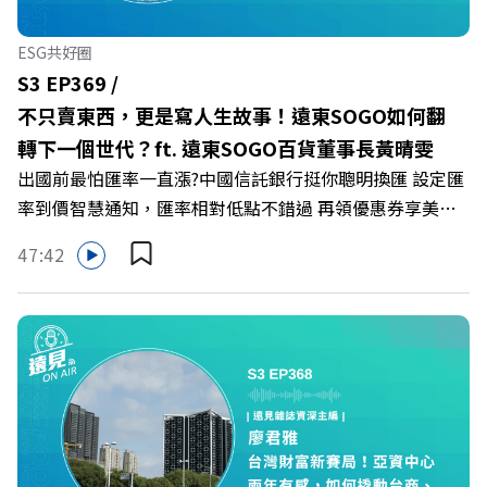
作者 李崇義、謝佳芸 +++++ 🫧清除腦袋的盲點，也順手理
清生活的雜亂。 點開看質感養成術>>
ESG共好圈
https://gvmkt.pse.is/9al3px ✨關注《遠見》更多的社群：
S3 EP369 /
LINE：https://reurl.cc/A4ELQp IG：
不只賣東西，更是寫人生故事！遠東SOGO如何翻
https://bit.ly/3AjBWNV YT：https://bit.ly/38jNi9k
轉下一個世代？ft. 遠東SOGO百貨董事長黃晴雯
Powered by Firstory Hosting
出國前最怕匯率一直漲?中國信託銀行挺你聰明換匯 設定匯
率到價智慧通知，匯率相對低點不錯過 再領優惠券享美金
最高減3分等優惠 立即設定： https://fstry.pse.is/9d7lr7
47:42
投資外幣如幣別轉換可能產生匯兌損失，應評估涉及自身情
況審慎投資。 完整注意事項詳見網站資訊。 —— 以上為
Firstory Podcast 廣告 —— 在永續減碳、綠色消費與友善
職場的變革浪潮下，傳統大流量、高耗能的百貨零售業該如
何轉型突圍？ 本集《遠見ON AIR》邀請到遠東SOGO百貨
董事長黃晴雯，帶你解析遠東SOGO如何透過戰略布局，打
造出兼顧企業獲利與社會共好的綠色零售新契機！ 🔺如何
從單純百貨專櫃轉型為有溫度的利他平台？ 🔺最難節能的