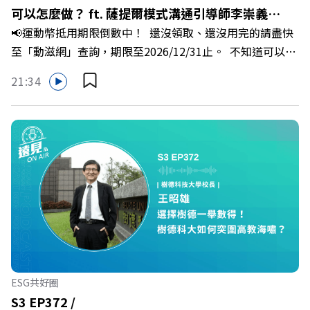
縣長 翁章梁、立法委員 蔡易餘、財信傳媒集團董事長 謝金
可以怎麼做？ ft. 薩提爾模式溝通引導師李崇義、
河、紙風車劇團創辦人 李永豐、嘉義縣人力發展所所長 許
📢運動幣抵用期限倒數中！ 還沒領取、還沒用完的請盡快
謝佳芸
喻理+++++🎂歡慶遠見40歲生日！手速搶下破天荒的獨家
至「動滋網」查詢，期限至2026/12/31止。 不知道可以在
優惠>>>https://gvmkt.pse.is/9e5pbz✨關注《遠見》更多
哪裡使用嗎？ 上「動滋網」【合作店家】專區，全台五千
的社群：LINE：https://reurl.cc/A4ELQpIG：
21:34
多家合作業者任你選，馬上來找適用地點！ ➡️
https://bit.ly/3AjBWNVYT：https://bit.ly/38jNi9k
https://fstry.pse.is/9epct2 —— 以上為 FMTaiwan 與
Powered by Firstory Hosting
Firstory Podcast 廣告 —— 你常在職場中感到焦慮、害怕
犯錯，甚至覺得自己正遭受不友善的對待或霸凌嗎？當工作
中的人際摩擦、怕輸怕失敗的緊繃感成為日常，我們不能只
是委屈討好或一味逃避，更需要學會看透人際互動底層的
「職場冰山」。 本集《遠見 ON AIR》邀請到薩提爾模式溝
通引導師、天下文化新書《透視職場冰山》作者李崇義與謝
佳芸老師，帶你透過「冰山理論」拆解職場上的對立與衝
突，學會用「好奇」代替「批判」。即使在變動快速的AI時
代，也能幫自己打造不被成敗輕易定義的強韌自我。 🔺 職
ESG共好圈
場衝突與霸凌從何而來？🔺 如何用「冰山對話」看穿主管
S3 EP372 /