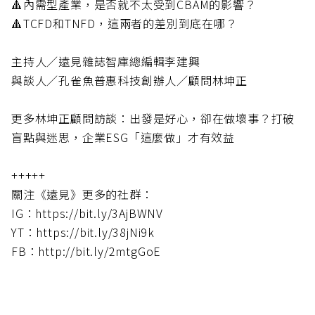
🔺內需型產業，是否就不太受到CBAM的影響？
🔺TCFD和TNFD，這兩者的差別到底在哪？
主持人／遠見雜誌智庫總編輯李建興
與談人／孔雀魚普惠科技創辦人／顧問林坤正
更多林坤正顧問訪談：出發是好心，卻在做壞事？打破
盲點與迷思，企業ESG「這麼做」才有效益
+++++
關注《遠見》更多的社群：
IG：https://bit.ly/3AjBWNV
YT：https://bit.ly/38jNi9k
FB：http://bit.ly/2mtgGoE