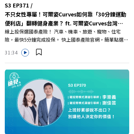
樹德科技大學校長 王昭雄 +++++ 🎂歡慶遠見40歲生日！手
S3 EP371 /
速搶下破天荒的獨家優惠
不只女性專屬！可爾姿Curves如何靠「30分鐘運動
>>>https://gvmkt.pse.is/9e5pbz ✨關注《遠見》更多的社
便利店」翻轉健身產業？ ft. 可爾姿Curves台灣執
群： LINE：https://reurl.cc/A4ELQp IG：
線上投保選國泰產險！ 汽車、機車、旅遊、寵物、住宅
行長林宏遠
https://bit.ly/3AjBWNV YT：https://bit.ly/38jNi9k
險，最快5分鐘完成投保。 快上國泰產險官網，簡單點選，
Powered by Firstory Hosting
保障立即到位！ https://fstry.pse.is/9eddvv —— 以上為
31:34
Firstory Podcast 廣告 —— 在健康意識抬頭、健身產業百
家爭鳴的激烈浪潮下，傳統的健身房該如何轉型突圍？ 本
集《遠見ON AIR》邀請到可爾姿Curves台灣執行長林宏
遠，帶你解析可爾姿如何打造出兼顧健康生活與女力創業的
健身新契機！ 🔺如何從「傳統大型健身房」轉型為「社區
運動便利店」？ 🔺運動如何落實最貼心的「女性專屬、零
壓力」空間？ 🔺對抗肌少症、預防高齡化！驚豔醫學界的
「社會處方」 🔺超高加盟成功率！為無數女性圓夢的「女
力互助與微型創業平台」 主持人／遠見雜誌副社長兼遠見
智庫總編輯 李建興 與談人／可爾姿Curves台灣執行長 林宏